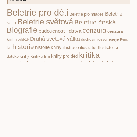
Beletrie pro děti
Beletrie
Beletrie pro mládež
Beletrie světová
Beletrie česká
scifi
Biografie
cenzura
budoucnost lidstva
cenzura
Druhá světová válka
knih
eseje
covid-19
duchovní rozvoj
Fencl
historie
historie knihy
ilustrace
ilustrátor
Ilustrátoři a
Ivo
kritika
knihy pro děti
dětské knihy
Knihy a film
společnosti
poezie klasická
nacismus
Poezie
Pohádky pro děti
poezie současná
pro děti
politika
propaganda
Příroda
psychologie
první čtení
povidky
Rusko
Rozhovory
socialismus
Spisovatelé a knihy
stupidita
válka
vzdělávání,
totalita
Čapek Karel
škola
čtenářství
Žáček Jiří