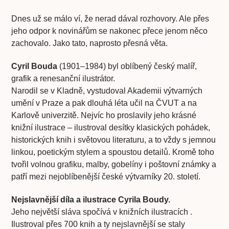
Dnes už se málo ví, že nerad dával rozhovory. Ale přes
jeho odpor k novinářům se nakonec přece jenom něco
zachovalo. Jako tato, naprosto přesná věta.
Cyril Bouda
(1901–1984) byl oblíbený český malíř,
grafik a renesanční ilustrátor.
Narodil se v Kladně, vystudoval Akademii výtvarných
umění v Praze a pak dlouhá léta učil na ČVUT a na
Karlově univerzitě. Nejvíc ho proslavily jeho krásné
knižní ilustrace – ilustroval desítky klasických pohádek,
historických knih i světovou literaturu, a to vždy s jemnou
linkou, poetickým stylem a spoustou detailů. Kromě toho
tvořil volnou grafiku, malby, gobelíny i poštovní známky a
patří mezi nejoblíbenější české výtvarníky 20. století.
Nejslavnější díla a ilustrace Cyrila Boudy.
Jeho největší sláva spočívá v knižních ilustracích .
Ilustroval přes 700 knih a ty nejslavnější se staly