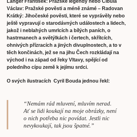
Langer František: Pražské legendy nebo Cibula
Václav: Pražské pověsti a méně známé – Radovan
Krátký: Jihočeské pověsti, které se vyprávěly nebo
ještě vypravují o starodávných událostech a lidech,
jakož i neblahých umrlcích a bílých paních, o
hastrmanech a světýlkách i čertech, skřítcích,
ohnivých přízracích a jiných divuplnostech, a to v
těch končinách, jež se na jihu Čech rozkládají na
východ i na západ od řeky Vltavy, spějící od
poledního cípu země k jejímu srdci.
O svých ilustracích Cyril Bouda jednou řekl:
“Nemám rád mluvení, mluvím nerad.
Ať se lidi koukají na moje obrázky, není
o nich potřeba nic povídat. Jestli nic
nevykoukají, tak jsou špatné.”