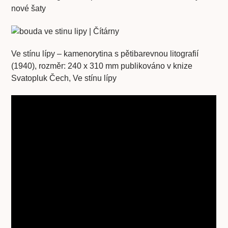
nové šaty
Ve stínu lípy – kamenorytina s pětibarevnou litografií
(1940), rozměr: 240 x 310 mm publikováno v knize
Svatopluk Čech, Ve stínu lípy