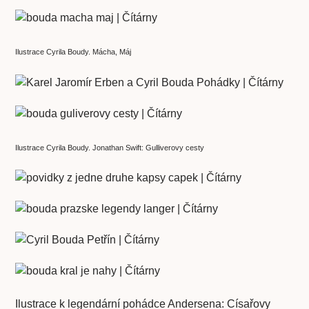
Ilustrace Cyrila Boudy. Mácha, Máj
Ilustrace Cyrila Boudy. Jonathan Swift: Gulliverovy cesty
Ilustrace k legendární pohádce Andersena: Císařovy