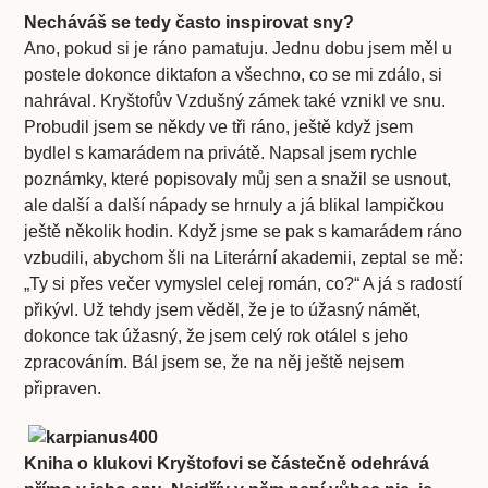
Necháváš se tedy často inspirovat sny?
Ano, pokud si je ráno pamatuju. Jednu dobu jsem měl u
postele dokonce diktafon a všechno, co se mi zdálo, si
nahrával. Kryštofův Vzdušný zámek také vznikl ve snu.
Probudil jsem se někdy ve tři ráno, ještě když jsem
bydlel s kamarádem na privátě. Napsal jsem rychle
poznámky, které popisovaly můj sen a snažil se usnout,
ale další a další nápady se hrnuly a já blikal lampičkou
ještě několik hodin. Když jsme se pak s kamarádem ráno
vzbudili, abychom šli na Literární akademii, zeptal se mě:
„Ty si přes večer vymyslel celej román, co?“ A já s radostí
přikývl. Už tehdy jsem věděl, že je to úžasný námět,
dokonce tak úžasný, že jsem celý rok otálel s jeho
zpracováním. Bál jsem se, že na něj ještě nejsem
připraven.
Kniha o klukovi Kryštofovi se částečně odehrává