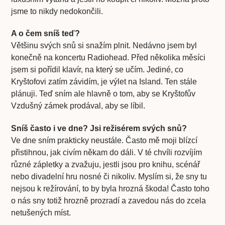
jsme to nikdy nedokončili.
A o čem sníš teď?
Většinu svých snů si snažím plnit. Nedávno jsem byl
konečně na koncertu Radiohead. Před několika měsíci
jsem si pořídil klavír, na který se učím. Jediné, co
Kryštofovi zatím závidím, je výlet na Island. Ten stále
plánuji. Teď sním ale hlavně o tom, aby se Kryštofův
Vzdušný zámek prodával, aby se líbil.
Sníš často i ve dne? Jsi režisérem svých snů?
Ve dne sním prakticky neustále. Často mě moji blízcí
přistihnou, jak civím někam do dáli. V té chvíli rozvíjím
různé zápletky a zvažuju, jestli jsou pro knihu, scénář
nebo divadelní hru nosné či nikoliv. Myslím si, že sny tu
nejsou k režírování, to by byla hrozná škoda! Často toho
o nás sny totiž hrozně prozradí a zavedou nás do zcela
netušených míst.