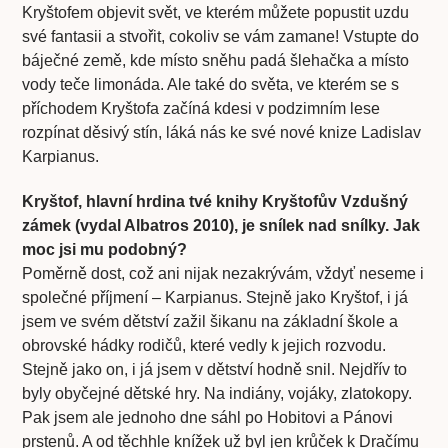
Kryštofem objevit svět, ve kterém můžete popustit uzdu
své fantasii a stvořit, cokoliv se vám zamane! Vstupte do
báječné země, kde místo sněhu padá šlehačka a místo
vody teče limonáda. Ale také do světa, ve kterém se s
příchodem Kryštofa začíná kdesi v podzimním lese
rozpínat děsivý stín, láká nás ke své nové knize Ladislav
Karpianus.
Kryštof, hlavní hrdina tvé knihy Kryštofův Vzdušný
zámek (vydal Albatros 2010), je snílek nad snílky. Jak
moc jsi mu podobný?
Poměrně dost, což ani nijak nezakrývám, vždyť neseme i
společné příjmení – Karpianus. Stejně jako Kryštof, i já
jsem ve svém dětství zažil šikanu na základní škole a
obrovské hádky rodičů, které vedly k jejich rozvodu.
Stejně jako on, i já jsem v dětství hodně snil. Nejdřív to
byly obyčejné dětské hry. Na indiány, vojáky, zlatokopy.
Pak jsem ale jednoho dne sáhl po Hobitovi a Pánovi
prstenů. A od těchhle knížek už byl jen krůček k Dračímu