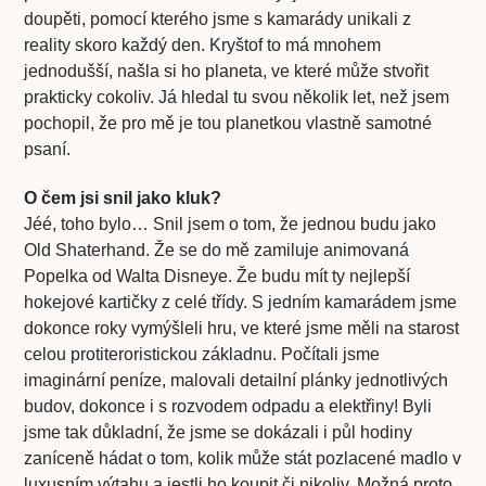
doupěti, pomocí kterého jsme s kamarády unikali z
reality skoro každý den. Kryštof to má mnohem
jednodušší, našla si ho planeta, ve které může stvořit
prakticky cokoliv. Já hledal tu svou několik let, než jsem
pochopil, že pro mě je tou planetkou vlastně samotné
psaní.
O čem jsi snil jako kluk?
Jéé, toho bylo… Snil jsem o tom, že jednou budu jako
Old Shaterhand. Že se do mě zamiluje animovaná
Popelka od Walta Disneye. Že budu mít ty nejlepší
hokejové kartičky z celé třídy. S jedním kamarádem jsme
dokonce roky vymýšleli hru, ve které jsme měli na starost
celou protiteroristickou základnu. Počítali jsme
imaginární peníze, malovali detailní plánky jednotlivých
budov, dokonce i s rozvodem odpadu a elektřiny! Byli
jsme tak důkladní, že jsme se dokázali i půl hodiny
zaníceně hádat o tom, kolik může stát pozlacené madlo v
luxusním výtahu a jestli ho koupit či nikoliv. Možná proto