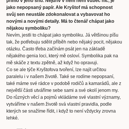
přímo v jeho snu. Nejdřív v něm není vůbec nic, je
jako nepopsaný papír. Ale Kryštof má schopnost
svůj sen neustále zdokonalovat a vybavovat ho
novými a novými detaily. Má to čtenář chápat jako
nějakou symboliku?
Nevím, jestli to chápat jako symboliku. Já většinou píšu
tak, že potřebuju sdělit příběh nebo nějaký pocit, nějakou
otázku. Často třeba začínám psát jen na základě
nějakého genia loci, který mě osloví. Symbolika pak na
mě skáče z textu zpětně, až když ho opravuji.
Co se ale týče Kryštofova tvoření, lze najít určitou
paralelu i v našem životě. Také se rodíme nepopsaní,
také máme své rádce v podobě rodičů a kamarádů, ale z
největší části utváříme sebe sami a své okolí jenom my.
Do různých věcí a pojmů vkládáme své vlastní významy,
vytváříme v našem životě svá vlastní pravidla, podle
kterých se snažíme řídit, i když to není vždycky zrovna
lehké.