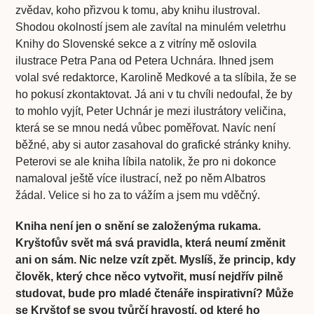
zvědav, koho přizvou k tomu, aby knihu ilustroval.
Shodou okolností jsem ale zavítal na minulém veletrhu
Knihy do Slovenské sekce a z vitríny mě oslovila
ilustrace Petra Pana od Petera Uchnára. Ihned jsem
volal své redaktorce, Karolině Medkové a ta slíbila, že se
ho pokusí zkontaktovat. Já ani v tu chvíli nedoufal, že by
to mohlo vyjít, Peter Uchnár je mezi ilustrátory veličina,
která se se mnou nedá vůbec poměřovat. Navíc není
běžné, aby si autor zasahoval do grafické stránky knihy.
Peterovi se ale kniha líbila natolik, že pro ni dokonce
namaloval ještě více ilustrací, než po něm Albatros
žádal. Velice si ho za to vážím a jsem mu vděčný.
Kniha není jen o snění se založenýma rukama.
Kryštofův svět má svá pravidla, která neumí změnit
ani on sám. Nic nelze vzít zpět. Myslíš, že princip, kdy
člověk, který chce něco vytvořit, musí nejdřív pilně
studovat, bude pro mladé čtenáře inspirativní? Může
se Kryštof se svou tvůrčí hravostí, od které ho