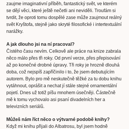
zaujme imaginativní příběh, fantastický svět, ve kterém
se dějí věci, které ještě nečetli ani neviděli. Troufám si
tvrdit, že oproti tomu dospělé zase může zaujmout reálný
svět Kryštofa, stejně jako skryté filosofické i intertextuální
narážky.
A jak dlouho jsi na ní pracoval?
Čistého času nevím. Celkově ale práce na knize zabrala
něco málo přes tři roky. Od první verze, přes přepisování
až po konečné drobné úpravy. Tři roky je hrozně dlouhá
doba, což nejspíš zapříčinilo i to, že jsem debutujícím
autorem. Bylo pro mě neskutečně těžké za tu dobu knihu
vytáhnout, oprášit a nechat jí stále stejné ornamentální
pojetí. Dnes už totiž píšu mnohem úsečněji. Částečně
mě k tomu vychovalo asi psaní divadelních her a
televizních seriálů.
Můžeš nám říct něco o výtvarné podobě knihy?
Když mi knihu přijali do Albatrosu, byl jsem hodně