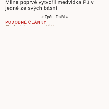
Milne poprvé vytvořil medvidka Pú v
jedné ze svých básní
« Zpět
Další »
PODOBNÉ ČLÁNKY
Beletrie pro děti
Beletrie
Beletrie pro mládež
Beletrie světová
Beletrie česká
scifi
Biografie
cenzura
budoucnost lidstva
cenzura
Druhá světová válka
knih
eseje
covid-19
duchovní rozvoj
Fencl
historie
historie knihy
ilustrace
ilustrátor
Ilustrátoři a
Ivo
kritika
knihy pro děti
dětské knihy
Knihy a film
společnosti
poezie klasická
nacismus
Poezie
Pohádky pro děti
poezie současná
pro děti
politika
propaganda
Příroda
psychologie
první čtení
povidky
Rusko
Rozhovory
socialismus
Spisovatelé a knihy
stupidita
válka
vzdělávání,
totalita
Čapek Karel
škola
čtenářství
Žáček Jiří