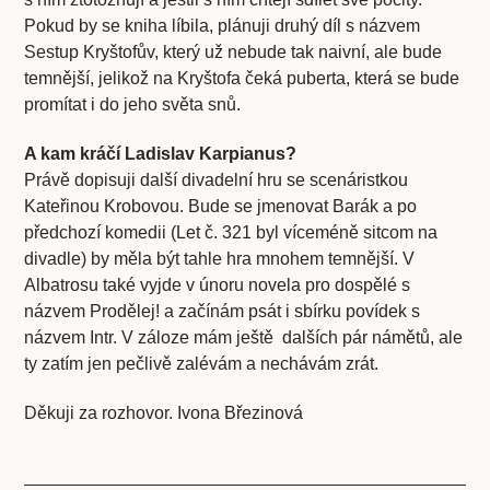
Pokud by se kniha líbila, plánuji druhý díl s názvem
Sestup Kryštofův, který už nebude tak naivní, ale bude
temnější, jelikož na Kryštofa čeká puberta, která se bude
promítat i do jeho světa snů.
A kam kráčí Ladislav Karpianus?
Právě dopisuji další divadelní hru se scenáristkou
Kateřinou Krobovou. Bude se jmenovat Barák a po
předchozí komedii (Let č. 321 byl víceméně sitcom na
divadle) by měla být tahle hra mnohem temnější. V
Albatrosu také vyjde v únoru novela pro dospělé s
názvem Prodělej! a začínám psát i sbírku povídek s
názvem Intr. V záloze mám ještě dalších pár námětů, ale
ty zatím jen pečlivě zalévám a nechávám zrát.
Děkuji za rozhovor. Ivona Březinová