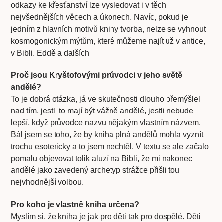
odkazy ke křesťanství lze vysledovat i v těch
nejvšednějších věcech a úkonech. Navíc, pokud je
jedním z hlavních motivů knihy tvorba, nelze se vyhnout
kosmogonickým mýtům, které můžeme najít už v antice,
v Bibli, Eddě a dalších
Proč jsou Kryštofovými průvodci v jeho světě
andělé?
To je dobrá otázka, já ve skutečnosti dlouho přemýšlel
nad tím, jestli to mají být vážně andělé, jestli nebude
lepší, když průvodce nazvu nějakým vlastním názvem.
Bál jsem se toho, že by kniha plná andělů mohla vyznít
trochu esotericky a to jsem nechtěl. V textu se ale začalo
pomalu objevovat tolik aluzí na Bibli, že mi nakonec
andělé jako zavedený archetyp strážce přišli tou
nejvhodnější volbou.
Pro koho je vlastně kniha určena?
Myslím si, že kniha je jak pro děti tak pro dospělé. Děti