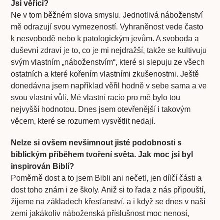
Jsi věřící?
Ne v tom běžném slova smyslu. Jednotlivá náboženství
mě odrazují svou vymezeností. Vyhraněnost vede často
k nesvobodě nebo k patologickým jevům. A svoboda a
duševní zdraví je to, co je mi nejdražší, takže se kultivuju
svým vlastním „náboženstvím“, které si slepuju ze všech
ostatních a které kořením vlastními zkušenostmi. Ještě
donedávna jsem například věřil hodně v sebe sama a ve
svou vlastní vůli. Mé vlastní racio pro mě bylo tou
nejvyšší hodnotou. Dnes jsem otevřenější i takovým
věcem, které se rozumem vysvětlit nedají.
Nelze si ovšem nevšimnout jisté podobnosti s
biblickým příběhem tvoření světa. Jak moc jsi byl
inspirován Biblí?
Poměrně dost a to jsem Bibli ani nečetl, jen dílčí části a
dost toho znám i ze školy. Aniž si to řada z nás připouští,
žijeme na základech křesťanství, a i když se dnes v naší
zemi jakákoliv náboženská příslušnost moc nenosí,