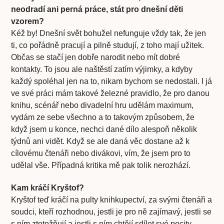
neodradí ani perná práce, stát pro dnešní děti
vzorem?
Kéž by! Dnešní svět bohužel nefunguje vždy tak, že jen
ti, co pořádně pracují a pilně studují, z toho mají užitek.
Občas se stačí jen dobře narodit nebo mít dobré
kontakty. To jsou ale naštěstí zatím výjimky, a kdyby
každý spoléhal jen na to, nikam bychom se nedostali. I já
ve své práci mám takové železné pravidlo, že pro danou
knihu, scénář nebo divadelní hru udělám maximum,
vydám ze sebe všechno a to takovým způsobem, že
když jsem u konce, nechci dané dílo alespoň několik
týdnů ani vidět. Když se ale daná věc dostane až k
cílovému čtenáři nebo divákovi, vím, že jsem pro to
udělal vše. Případná kritika mě pak tolik nerozhází.
Kam kráčí Kryštof?
Kryštof teď kráčí na pulty knihkupectví, za svými čtenáři a
soudci, kteří rozhodnou, jestli je pro ně zajímavý, jestli se
s ním ztotožňují a jestli s ním chtějí sdílet své pocity.