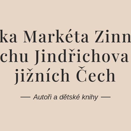
lka Markéta Zinn
ichu Jindřichov
jižních Čech
Autoři a dětské knihy