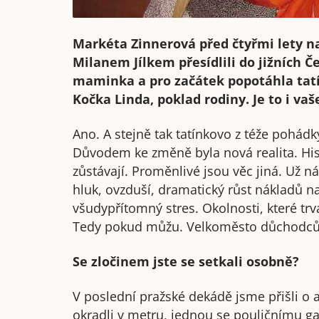
Markéta Zinnerová před čtyřmi lety n
Milanem Jílkem přesídlili do jižních Č
maminka a pro začátek popotáhla tatínk
Kočka Linda, poklad rodiny. Je to i va
Ano. A stejně tak tatínkovo z téže pohádky
Důvodem ke změně byla nová realita. Hist
zůstávají. Proměnlivé jsou věc jiná. Už n
hluk, ovzduší, dramatický růst nákladů na
všudypřítomný stres. Okolnosti, které tr
Tedy pokud můžu. Velkoměsto důchodců
Se zločinem jste se setkali osobně?
V poslední pražské dekádě jsme přišli o 
okradli v metru, jednou se pouličnímu ga