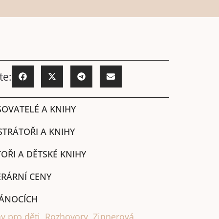
te:
SOVATELÉ A KNIHY
STRÁTOŘI A KNIHY
OŘI A DĚTSKÉ KNIHY
ERÁRNÍ CENY
ÁNOCÍCH
y pro děti
,
Rozhovory
,
Zinnerová