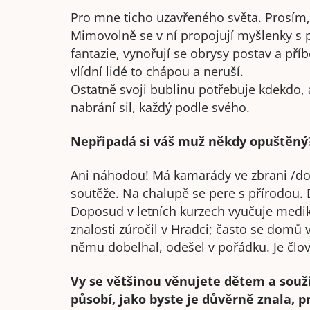
Pro mne ticho uzavřeného světa. Prosím, 
Mimovolně se v ní propojují myšlenky s p
fantazie, vynořují se obrysy postav a pří
vlídní lidé to chápou a neruší.
Ostatně svoji bublinu potřebuje kdekdo, ať
nabrání sil, každý podle svého.
Nepřipadá si váš muž někdy opuštěný
Ani náhodou! Má kamarády ve zbrani /dos
soutěže. Na chalupě se pere s přírodou. De
Doposud v letních kurzech vyučuje medi
znalosti zúročil v Hradci; často se domů v
němu dobelhal, odešel v pořádku. Je člově
Vy se většinou věnujete dětem a souži
působí, jako byste je důvěrně znala, pr