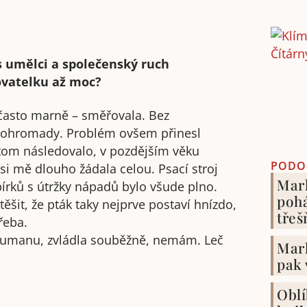
s umělci a společenský ruch
ovatelku až moc?
často marně – směřovala. Bez
dohromady. Problém ovšem přinesl
om následovalo, v pozdějším věku
PODO
i mě dlouho žádala celou. Psací stroj
Mark
pírků s útržky nápadů bylo všude plno.
pohá
ěšit, že pták taky nejprve postaví hnízdo,
třeš
řeba.
si umanu, zvládla souběžně, nemám. Leč
Mark
pak 
Oblí