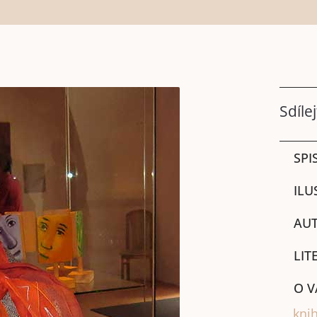
Sdílej
SPI
ILU
AUT
LIT
O V
knih