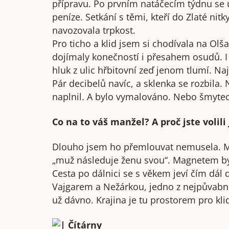
přípravu. Po prvním natáčecím týdnu se 
peníze. Setkání s těmi, kteří do Zlaté nitky 
navozovala trpkost.
Pro ticho a klid jsem si chodívala na Ol
dojímaly konečností i přesahem osudů. I 
hluk z ulic hřbitovní zeď jenom tlumí. 
Pár decibelů navíc, a sklenka se rozbila.
naplnil. A bylo vymalováno. Nebo šmytec.
Co na to váš manžel? A proč jste volili
Dlouho jsem ho přemlouvat nemusela. M
„muž následuje ženu svou“. Magnetem byl
Cesta po dálnici se s věkem jeví čím dál 
Vajgarem a Nežárkou, jedno z nejpůvabněj
už dávno. Krajina je tu prostorem pro klid