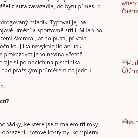
ášel z auta zavazadla, do bytu přinesl o
zdrogovaný mladík. Typoval jej na
jové umění a sportovně střílí. Milan ho
emi škemral, ať ho pustí, přivolal
točníka. Jílka nevykolejilo ani tak
e prokazovat jeho nevina včetně
raje si po nocích na pistolníka.
stí nad pražským průměrem na jednu
o.
 co?
pohádky, ke které jsem málem tři roky
é obsazení, hotové kostýmy, kompletní