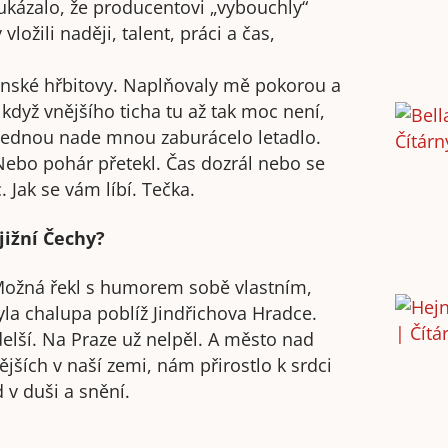
ukázalo, že producentovi „vybouchly“
vložili naději, talent, práci a čas,
šanské hřbitovy. Naplňovaly mě pokorou a
když vnějšího ticha tu až tak moc není,
Najednou nade mnou zaburácelo letadlo.
 Nebo pohár přetekl. Čas dozrál nebo se
 Jak se vám líbí. Tečka.
 jižní Čechy?
ožná řekl s humorem sobě vlastním,
a chalupa poblíž Jindřichova Hradce.
delší. Na Praze už nelpěl. A město nad
ších v naší zemi, nám přirostlo k srdci
 v duši a snění.