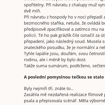
spořitelny. Při návratu z chalupy muž vyn
dvě míň.
Při návratu z hospody ho v noci přepadl 
bezmocného staříka, netuše, že ovládá bo
předpisově zpacifikoval a zatímco mu na z
policii. Té ho pak grázlík čile označil za ú
přepadení, jako následný soud. Musela s
znaleckého posudku, že je normální a neh
Tyhle lapálie jsou, doufám, svou četno
rodinu, ale i méně by bylo dost.
Takže suma sumárum, podtrženo, sečten
A poslední pomyslnou tečkou se stalo
Byly nejmíň tři, znáte to…
Zasáhla mě nezdařená realizace filmové 
psala a přepisovala scénář. Měla výborn