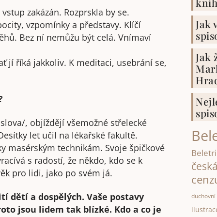
kni
vstup zakázán. Rozprskla by se.
Jak 
ocity, vzpomínky a představy. Klíčí
spis
běhů. Bez ní nemůžu být celá. Vnímaví
Jak 
 jí říká jakkoliv. K meditaci, usebrání se,
Mark
Hrad
?
Nejl
spis
lova/, objíždějí všemožné střelecké
Bele
sítky let učil na lékařské fakultě.
ky masérským technikám. Svoje špičkové
Beletri
racívá s radostí, že někdo, kdo se k
česk
k pro lidi, jako po svém já.
cenz
tí dětí a dospělých. Vaše postavy
duchovní 
oto jsou lidem tak blízké. Kdo a co je
ilustrac