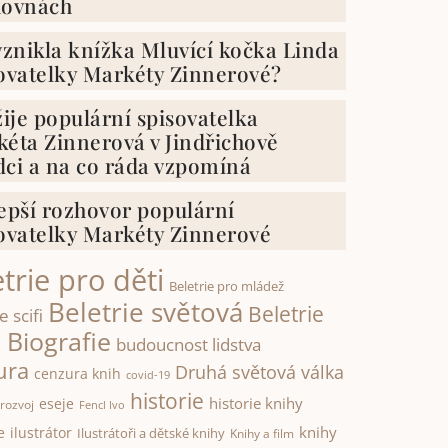
hovnách
vznikla knížka Mluvící kočka Linda
ovatelky Markéty Zinnerové?
žije populární spisovatelka
éta Zinnerová v Jindřichově
ci a na co ráda vzpomíná
epší rozhovor populární
ovatelky Markéty Zinnerové
trie pro děti
Beletrie pro mládež
Beletrie světová
Beletrie
e scifi
Biografie
á
budoucnost lidstva
ura
Druhá světová válka
cenzura knih
covid-19
historie
historie knihy
eseje
rozvoj
Fencl Ivo
knihy
e
ilustrátor
Ilustrátoři a dětské knihy
Knihy a film