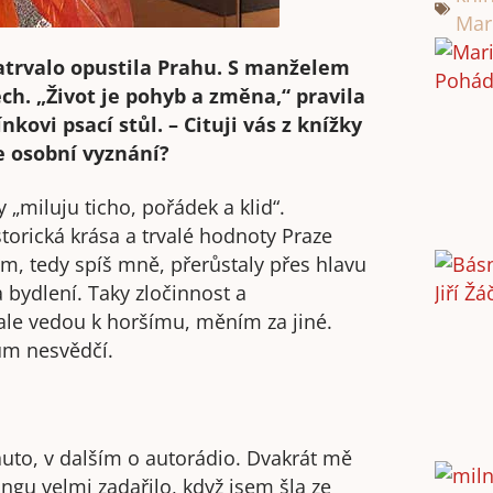
Mar
atrvalo opustila Prahu. S manželem
ech. „Život je pohyb a změna,“ pravila
ovi psací stůl. – Cituji vás z knížky
še osobní vyznání?
 „miluju ticho, pořádek a klid“.
orická krása a trvalé hodnoty Praze
ám, tedy spíš mně, přerůstaly přes hlavu
 bydlení. Taky zločinnost a
vale vedou k horšímu, měním za jiné.
m nesvědčí.
auto, v dalším o autorádio. Dvakrát mě
ngu velmi zadařilo, když jsem šla ze