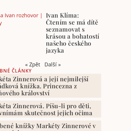
Ivan Klíma:
Čtením se má dítě
seznamovat s
krásou a bohatostí
našeho českého
jazyka
« Zpět
Další »
BNÉ ČLÁNKY
éta Zinnerová a její nejmilejší
dková knížka. Princezna z
ňového království
éta Zinnerová. Píšu-li pro děti,
vnímám skutečnost jejich očima
bené knížky Markéty Zinnerové v