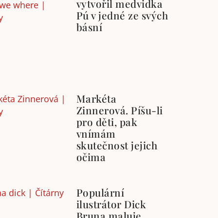
vytvořil medvidka
Pú v jedné ze svých
básní
Markéta
Zinnerová. Píšu-li
pro děti, pak
vnímám
skutečnost jejich
očima
Populární
ilustrátor Dick
Bruna maluje