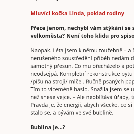
Mluvící kočka Linda, poklad rodiny
Přece jenom, nechybí vám stýkání se 
velkoměsta? Není toho klidu pro spis
Naopak. Léta jsem k němu toužebně – a 
nerušeného soustředění příběh nedám 
samotný přesun. Co mu přecházelo a pot
neodsejpá. Kompletní rekonstrukce bytu s
/píšu na stroji/ mlčel. Ručně psaných pa
Tím to víceméně haslo. Snažila jsem se ut
než snese vejce. – Ale neoblítává úřady, t
Pravda je, že energii, abych všecko, co 
stalo se, a bývám ve své bublině.
Bublina je…?