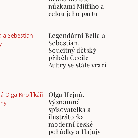
nůžkami Miffiho a
celou jeho partu
Legendární Bella a
Sebestian.
Soucitný dětský
příběh Cecile
Aubry se stále vrací
Olga Hejná.
Významná
spisovatelka a
ilustrátorka
moderní české
pohádky a Hajajy