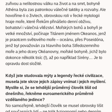
zuřivou a nelítostnou válku na život a na smrt, bohyně
Athéna byla zas patronkou válečné taktiky a rozvahy. Ale
hovoříme-li o živlech, obrovskou roli v řecké mytologii
hraje moře, které Řekům přinášelo denní obživu,
bohatství i válečná vítězství. Mořských bohů a bohyň je
velké množství, počínaje Titánem jménem Okeanos, jenž
je praotcem světového moře – oceánu, přes Poseidóna,
jenž byl považován za hlavního boha Středozemního
moře a jeho dcery Okéanovny, mořské bohyně, jichž bylo
dokonce několik tisíc (!), až po například Sirény… Je to
opravdu dost složité.
Když jste studovala mýty a legendy řecké civilizace,
musela jste skrze jejich zápisy vnímat i jejich myšlení.
Myslíte si, že se tehdější průměrný člověk lišil od
dnešního, řekněme euroamerického průměrně
vzdělaného jedince?
No samozřejmě, tehdejší člověk se musel obrovsky lišit
od současných lidí – ne tolik fyziognomií nebo denním