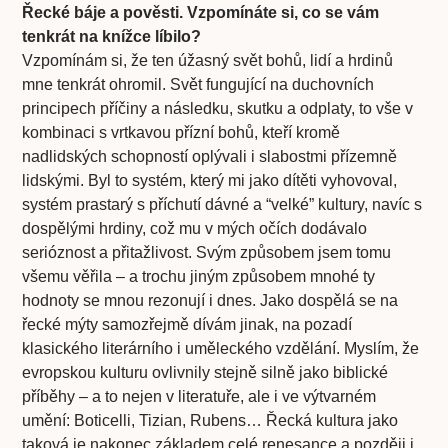
Řecké báje a pověsti. Vzpomínáte si, co se vám
tenkrát na knížce líbilo?
Vzpomínám si, že ten úžasný svět bohů, lidí a hrdinů
mne tenkrát ohromil. Svět fungující na duchovních
principech příčiny a následku, skutku a odplaty, to vše v
kombinaci s vrtkavou přízní bohů, kteří kromě
nadlidských schopností oplývali i slabostmi přízemně
lidskými. Byl to systém, který mi jako dítěti vyhovoval,
systém prastarý s příchutí dávné a “velké” kultury, navíc s
dospělými hrdiny, což mu v mých očích dodávalo
serióznost a přitažlivost. Svým způsobem jsem tomu
všemu věřila – a trochu jiným způsobem mnohé ty
hodnoty se mnou rezonují i dnes. Jako dospělá se na
řecké mýty samozřejmě dívám jinak, na pozadí
klasického literárního i uměleckého vzdělání. Myslím, že
evropskou kulturu ovlivnily stejně silně jako biblické
příběhy – a to nejen v literatuře, ale i ve výtvarném
umění: Boticelli, Tizian, Rubens… Řecká kultura jako
taková je nakonec základem celé renesance a později i