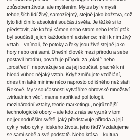
způsobem života, ale myšlením. Mýtus byl v mysli
tehdejších lidí živý, samozřejmý, stejně jako božstva, což
tyto lidi činilo absolutní součástí světa. Je těžké si to
představit, ale každý kámen nebo strom nebo letící pták
byl součástí jejich každodenní existence; měli k nim živý
vztah – vnímali, že potoky a řeky jsou živé stejně jako
hory nebo oni sami. Dnešní člověk mezi přírodu a sebe
postavil hradbu, považuje přírodu za „okolí“ nebo
„prostředí“, nepovažuje se za její součást, pracně k ní
hledá vůbec nějaký vztah. Když zmiňujete vzdělání,
dnes tím také míníme něco naprosto odlišného než staří
Řekové. My v současnosti vytváříme obrovské množství
„virtuálních věd“, máme například politologii,
mezinárodní vztahy, teorie marketingu, nejrůznější
technologické obory – ale kdo z nás se vyzná v tom
nejjednodušším světě, jaký představuje příroda a její
cykly nebo cykly lidského života, jeho řád? Vzdalujeme
se sami sobě a své podstatě. Nebo krása – kultura