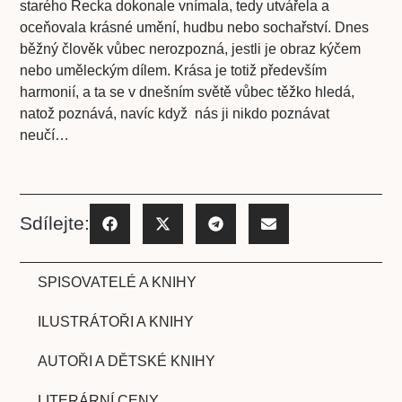
starého Řecka dokonale vnímala, tedy utvářela a
oceňovala krásné umění, hudbu nebo sochařství. Dnes
běžný člověk vůbec nerozpozná, jestli je obraz kýčem
nebo uměleckým dílem. Krása je totiž především
harmonií, a ta se v dnešním světě vůbec těžko hledá,
natož poznává, navíc když nás ji nikdo poznávat
neučí…
Sdílejte:
SPISOVATELÉ A KNIHY
ILUSTRÁTOŘI A KNIHY
AUTOŘI A DĚTSKÉ KNIHY
LITERÁRNÍ CENY