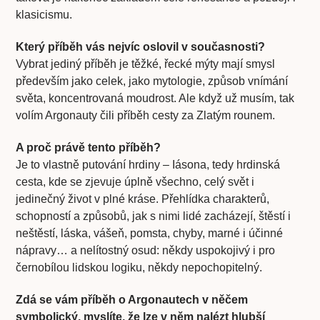
klasicismu.
Který příběh vás nejvíc oslovil v současnosti?
Vybrat jediný příběh je těžké, řecké mýty mají smysl
především jako celek, jako mytologie, způsob vnímání
světa, koncentrovaná moudrost. Ale když už musím, tak
volím Argonauty čili příběh cesty za Zlatým rounem.
A proč právě tento příběh?
Je to vlastně putování hrdiny – Iásona, tedy hrdinská
cesta, kde se zjevuje úplně všechno, celý svět i
jedinečný život v plné kráse. Přehlídka charakterů,
schopností a způsobů, jak s nimi lidé zacházejí, štěstí i
neštěstí, láska, vášeň, pomsta, chyby, marné i účinné
nápravy… a nelítostný osud: někdy uspokojivý i pro
černobílou lidskou logiku, někdy nepochopitelný.
Zdá se vám příběh o Argonautech v něčem
symbolický, myslíte, že lze v něm nalézt hlubší