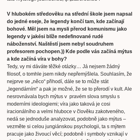
V hlubokém středověku na střední škole jsem napsal
do jedné eseje, že legendy končí tam, kde začínají
bohové. Měl jsem na mysli přerod komunismu jako
legendy v jakési blíže nedefinované rudé
náboženství. Naštěstí jsem nebyl soudruhem
profesorem pochopen.)) Kde podle vás začíná mýtus
a kde začíná víra v bohy?
Tedy, vy mi dáváte těžké otázky… Já nejsem žádný
filosof, o tomhle jsem nikdy nepřemýšlela. Souhlasím, že
nejprve se „něco“ přihodí, dále se to může stát
„legendárním“ a pak je možné, že se to přerodí v kult. Ale
nesrovnávala bych mýtus v pravém slova smyslu s
moderními ideologiemi; víra jako taková je cosi
iracionálního a velmi hluboce v člověku zakotveného,
nedá se jednoduše analyzovat, podobně jako mýtus –
vezměte si celou jungiánskou psychologii, ta s mýtem
pracuje jako živoucí věcí; podobně i symboly vznikají v