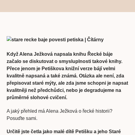
Když Alena Ježková napsala knihu Řecké báje
začalo se diskutovat o smysluplnosti takové knihy.
Přece jenom je Petiškova knižní verze bájí velmi
kvalitně napsaná a také známá. Otázka ale není, zda
přepisovat staré mýty, ale zda jsme schopni je napsat
kvalitněji než předchůdci, nebo je degradujeme na
průměrné slohové cvičení.
A jaký přehled má Alena Ježková o řecké historii?
Posuďte sami.
Určitě jste četla jako malé dítě Petišku a jeho Staré