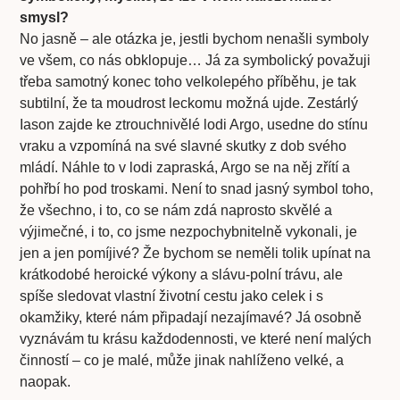
smysl?
No jasně – ale otázka je, jestli bychom nenašli symboly
ve všem, co nás obklopuje… Já za symbolický považuji
třeba samotný konec toho velkolepého příběhu, je tak
subtilní, že ta moudrost leckomu možná ujde. Zestárlý
Iason zajde ke ztrouchnivělé lodi Argo, usedne do stínu
vraku a vzpomíná na své slavné skutky z dob svého
mládí. Náhle to v lodi zapraská, Argo se na něj zřítí a
pohřbí ho pod troskami. Není to snad jasný symbol toho,
že všechno, i to, co se nám zdá naprosto skvělé a
výjimečné, i to, co jsme nezpochybnitelně vykonali, je
jen a jen pomíjivé? Že bychom se neměli tolik upínat na
krátkodobé heroické výkony a slávu-polní trávu, ale
spíše sledovat vlastní životní cestu jako celek i s
okamžiky, které nám připadají nezajímavé? Já osobně
vyznávám tu krásu každodennosti, ve které není malých
činností – co je malé, může jinak nahlíženo velké, a
naopak.