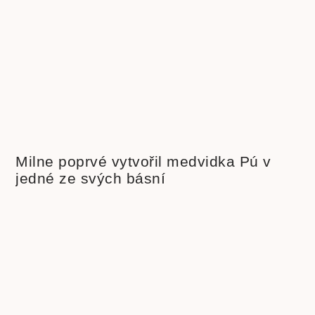
Milne poprvé vytvořil medvidka Pú v
jedné ze svých básní
« Zpět
Další »
PODOBNÉ ČLÁNKY
Beletrie pro děti
Beletrie
Beletrie pro mládež
Beletrie světová
Beletrie česká
scifi
Biografie
cenzura
budoucnost lidstva
cenzura
Druhá světová válka
knih
eseje
covid-19
duchovní rozvoj
Fencl
historie