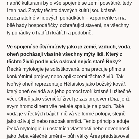
napříč kulturami bylo vše spojené se zemí posvátné, tedy
i ten had. Zbytky těchto dávných kultů jsou krásně
rozeznatelné v lidových pohádkách – vzpomeňte si na
bílé hady hospodáříčky, ochraňující stavení, na všechny
ty pohádky o hadích králích a podobně.
Ve spojení se čtyřmi živly jako je země, vzduch, voda,
oheň pocházejí vlastně všechny mýty lidí. Který z
těchto živlů podle vás osloval nejvíc staré Řeky?
Řecká mytologie je sofistikovaná, ona pracuje přímo s
konkrétními projevy nebo aplikacemi těchto živlů. Tak
tvořivý oheň reprezentuje Héfaistos jako božský kovář,
který oheň ovládá a s jeho pomocí tvoří krásné i užitečné
věci. Oheň jako všeničící živel je zas projevem Dia, jenž
svým hromoklínem vše nekalé spaluje na prach. Také
voda je v řeckých bájích ničivá ve formě potopy, stejně
jako oživující nebo naopak smrtící. Tento princip sleduje
řecká mytologie i u ostatních vlastností nebo dovedností,
jako třeba válečné umění – bůh války Áres představoval