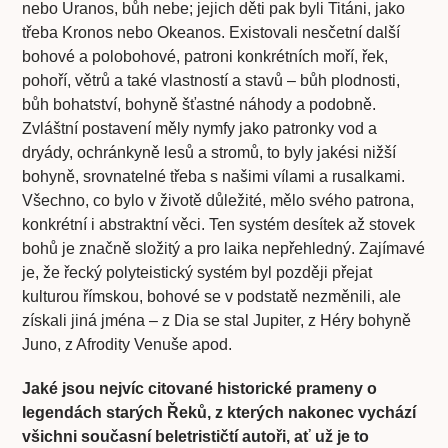
nebo Uranos, bůh nebe; jejich děti pak byli Titáni, jako
třeba Kronos nebo Okeanos. Existovali nesčetní další
bohové a polobohové, patroni konkrétních moří, řek,
pohoří, větrů a také vlastností a stavů – bůh plodnosti,
bůh bohatství, bohyně šťastné náhody a podobně.
Zvláštní postavení měly nymfy jako patronky vod a
dryády, ochránkyně lesů a stromů, to byly jakési nižší
bohyně, srovnatelné třeba s našimi vílami a rusalkami.
Všechno, co bylo v životě důležité, mělo svého patrona,
konkrétní i abstraktní věci. Ten systém desítek až stovek
bohů je značně složitý a pro laika nepřehledný. Zajímavé
je, že řecký polyteistický systém byl později přejat
kulturou římskou, bohové se v podstatě nezměnili, ale
získali jiná jména – z Dia se stal Jupiter, z Héry bohyně
Juno, z Afrodity Venuše apod.
Jaké jsou nejvíc citované historické prameny o
legendách starých Řeků, z kterých nakonec vychází
všichni současní beletrističtí autoři, ať už je to