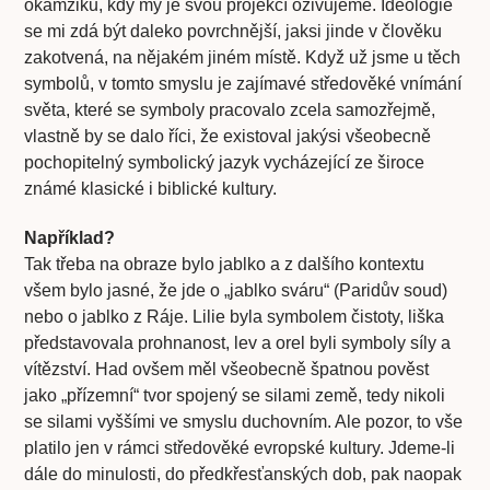
okamžiku, kdy my je svou projekcí oživujeme. Ideologie
se mi zdá být daleko povrchnější, jaksi jinde v člověku
zakotvená, na nějakém jiném místě. Když už jsme u těch
symbolů, v tomto smyslu je zajímavé středověké vnímání
světa, které se symboly pracovalo zcela samozřejmě,
vlastně by se dalo říci, že existoval jakýsi všeobecně
pochopitelný symbolický jazyk vycházející ze široce
známé klasické i biblické kultury.
Například?
Tak třeba na obraze bylo jablko a z dalšího kontextu
všem bylo jasné, že jde o „jablko sváru“ (Paridův soud)
nebo o jablko z Ráje. Lilie byla symbolem čistoty, liška
představovala prohnanost, lev a orel byli symboly síly a
vítězství. Had ovšem měl všeobecně špatnou pověst
jako „přízemní“ tvor spojený se silami země, tedy nikoli
se silami vyššími ve smyslu duchovním. Ale pozor, to vše
platilo jen v rámci středověké evropské kultury. Jdeme-li
dále do minulosti, do předkřesťanských dob, pak naopak