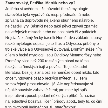
Zamarovský, Petiška, Mertlík nebo vy?
Je třeba si uvědomit, že původní řecká mytologie
starověku byla vyprávěná, resp. přednášená nebo
zpívaná za doprovodu nějakého strunného nástroje,
nejčastěji lyry. Básníci nebo také pěvci zpívali zpaměti,
na veřejných místech nebo na hostinách či v palácích.
Nejstarší známý řecký básník Homér dva základní eposy
řecké mytologie sepsal, je to Ilias a Odyssea, příběhy o
trojské válce a o Odysseově putování. Druhým stěžejním
dílem o řecké mytologii jsou Ovidiovy Metamorfózy nebo
Proměny, více než 200 rozsáhlých básní na téma
řeckých a římských bájí a pověstí. To je základní
literatura, bez jejíž znalosti se nemůže obejít nikdo, kdo
chce fundovaně psát o řeckých mýtech. Tu jsem
samozřejmě prostudovala i já. Ale nepředstavujte si
nějaké souvislé zábavné čtení; pro mne byl spíš
inspirativní způsob podání některých příběhů, nazírání
na jednotlivá božstva, líčení přírody apod., tedy to, co činí
tuto mytologii jedinečnou, tj. „starořeckou“.