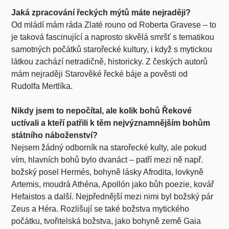
Jaká zpracování řeckých mýtů máte nejraději?
Od mládí mám ráda Zlaté rouno od Roberta Gravese – to
je taková fascinující a naprosto skvělá smršť s tematikou
samotných počátků starořecké kultury, i když s mytickou
látkou zachází netradičně, historicky. Z českých autorů
mám nejraději Starověké řecké báje a pověsti od
Rudolfa Mertlíka.
Nikdy jsem to nepočítal, ale kolik bohů Řekové
uctívali a kteří patřili k těm nejvýznamnějším bohům
státního náboženství?
Nejsem žádný odborník na starořecké kulty, ale pokud
vím, hlavních bohů bylo dvanáct – patří mezi ně např.
božský posel Hermés, bohyně lásky Afrodita, lovkyně
Artemis, moudrá Athéna, Apollón jako bůh poezie, kovář
Hefaistos a další. Nejpřednější mezi nimi byl božský pár
Zeus a Héra. Rozlišují se také božstva mytického
počátku, tvořitelská božstva, jako bohyně země Gaia