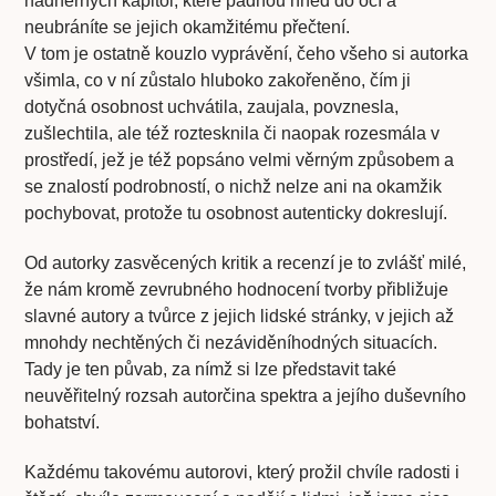
nádherných kapitol, které padnou hned do očí a
neubráníte se jejich okamžitému přečtení.
V tom je ostatně kouzlo vyprávění, čeho všeho si autorka
všimla, co v ní zůstalo hluboko zakořeněno, čím ji
dotyčná osobnost uchvátila, zaujala, povznesla,
zušlechtila, ale též roztesknila či naopak rozesmála v
prostředí, jež je též popsáno velmi věrným způsobem a
se znalostí podrobností, o nichž nelze ani na okamžik
pochybovat, protože tu osobnost autenticky dokreslují.
Od autorky zasvěcených kritik a recenzí je to zvlášť milé,
že nám kromě zevrubného hodnocení tvorby přibližuje
slavné autory a tvůrce z jejich lidské stránky, v jejich až
mnohdy nechtěných či nezáviděníhodných situacích.
Tady je ten půvab, za nímž si lze představit také
neuvěřitelný rozsah autorčina spektra a jejího duševního
bohatství.
Každému takovému autorovi, který prožil chvíle radosti i