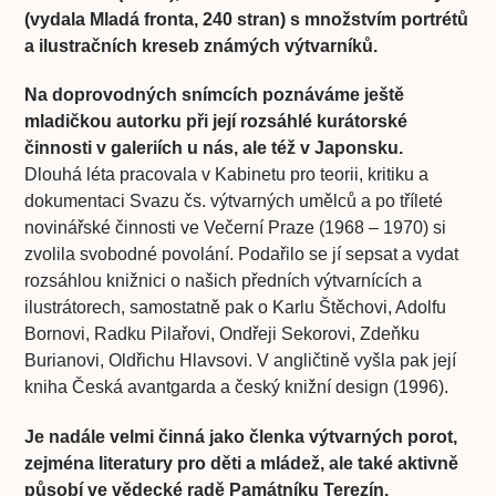
(vydala Mladá fronta, 240 stran) s množstvím portrétů
a ilustračních kreseb známých výtvarníků.
Na doprovodných snímcích poznáváme ještě
mladičkou autorku při její rozsáhlé kurátorské
činnosti v galeriích u nás, ale též v Japonsku.
Dlouhá léta pracovala v Kabinetu pro teorii, kritiku a
dokumentaci Svazu čs. výtvarných umělců a po tříleté
novinářské činnosti ve Večerní Praze (1968 – 1970) si
zvolila svobodné povolání. Podařilo se jí sepsat a vydat
rozsáhlou knižnici o našich předních výtvarnících a
ilustrátorech, samostatně pak o Karlu Štěchovi, Adolfu
Bornovi, Radku Pilařovi, Ondřeji Sekorovi, Zdeňku
Burianovi, Oldřichu Hlavsovi. V angličtině vyšla pak její
kniha Česká avantgarda a český knižní design (1996).
Je nadále velmi činná jako členka výtvarných porot,
zejména literatury pro děti a mládež, ale také aktivně
působí ve vědecké radě Památníku Terezín.