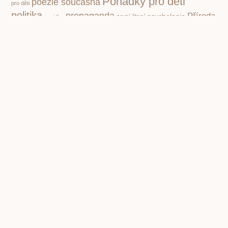
Pohádky pro děti
poezie současná
pro děti
politika
propaganda
Příroda
psychologie
první čtení
povidky
Rusko
Rozhovory
socialismus
Spisovatelé a knihy
stupidita
válka
vzdělávání,
totalita
Čapek Karel
škola
čtenářství
Žáček Jiří
PREVIOUS
NEXT
Jana Štroblová, Rok se, rok tam. Mimořádná biografie o totalitní cenzuře v době normalizace
Sečtělá Klára Samková. Její rozečtené a milované knihy aneb za všechno může četba v dětství
Copyright © 2001 – 2026 Čítárny. Všechna práva