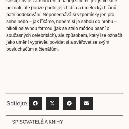
štěstí, chvíle zarmoucení a nadějí s lidmi, jež jsme sice
poznali, ale pouze podle jejich díla a uměleckých činů,
patří poděkování. Neponechává si vzpomínky jen pro
sebe nebo – jak říkáme, nebere si je sebou do hrobu –
nikoli oslavnou formou (jak se stalo módou psaní o
současných celebritách), ale způsobem, který lze označit
jako umění vyprávět, povídat si a svěřovat se svým
posluchačům a čtenářům.
Sdílejte:
SPISOVATELÉ A KNIHY