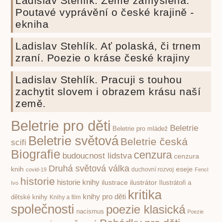
Ladislav Stehlík. Země zamyšlená.
Poutavé vyprávění o české krajině -
ekniha
Ladislav Stehlík. Ať polaská, či trnem
zraní. Poezie o kráse české krajiny
Ladislav Stehlík. Pracuji s touhou
zachytit slovem i obrazem krásu naší
země.
Beletrie pro děti
Beletrie
Beletrie pro mládež
Beletrie světová
Beletrie česká
scifi
Biografie
cenzura
budoucnost lidstva
cenzura
Druhá světová válka
knih
eseje
covid-19
duchovní rozvoj
Fencl
historie
historie knihy
ilustrace
ilustrátor
Ilustrátoři a
Ivo
kritika
knihy pro děti
dětské knihy
Knihy a film
společnosti
poezie klasická
nacismus
Poezie