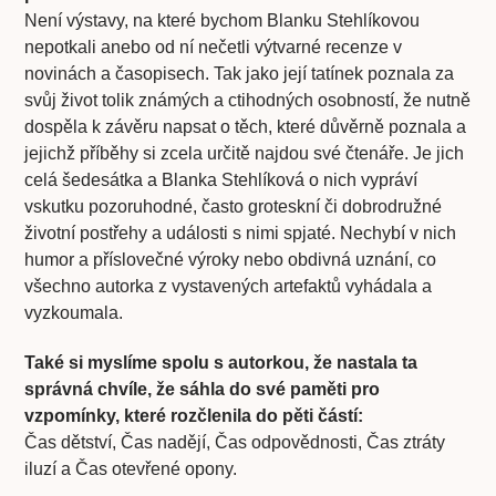
Není výstavy, na které bychom Blanku Stehlíkovou
nepotkali anebo od ní nečetli výtvarné recenze v
novinách a časopisech. Tak jako její tatínek poznala za
svůj život tolik známých a ctihodných osobností, že nutně
dospěla k závěru napsat o těch, které důvěrně poznala a
jejichž příběhy si zcela určitě najdou své čtenáře. Je jich
celá šedesátka a Blanka Stehlíková o nich vypráví
vskutku pozoruhodné, často groteskní či dobrodružné
životní postřehy a události s nimi spjaté. Nechybí v nich
humor a příslovečné výroky nebo obdivná uznání, co
všechno autorka z vystavených artefaktů vyhádala a
vyzkoumala.
Také si myslíme spolu s autorkou, že nastala ta
správná chvíle, že sáhla do své paměti pro
vzpomínky, které rozčlenila do pěti částí:
Čas dětství, Čas nadějí, Čas odpovědnosti, Čas ztráty
iluzí a Čas otevřené opony.