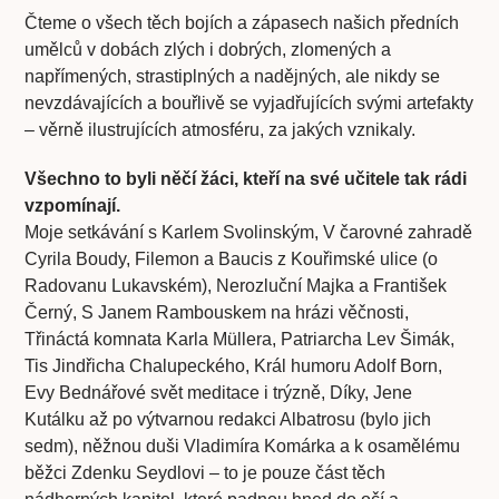
Čteme o všech těch bojích a zápasech našich předních
umělců v dobách zlých i dobrých, zlomených a
napřímených, strastiplných a nadějných, ale nikdy se
nevzdávajících a bouřlivě se vyjadřujících svými artefakty
– věrně ilustrujících atmosféru, za jakých vznikaly.
Všechno to byli něčí žáci, kteří na své učitele tak rádi
vzpomínají.
Moje setkávání s Karlem Svolinským, V čarovné zahradě
Cyrila Boudy, Filemon a Baucis z Kouřimské ulice (o
Radovanu Lukavském), Nerozluční Majka a František
Černý, S Janem Rambouskem na hrázi věčnosti,
Třináctá komnata Karla Müllera, Patriarcha Lev Šimák,
Tis Jindřicha Chalupeckého, Král humoru Adolf Born,
Evy Bednářové svět meditace i trýzně, Díky, Jene
Kutálku až po výtvarnou redakci Albatrosu (bylo jich
sedm), něžnou duši Vladimíra Komárka a k osamělému
běžci Zdenku Seydlovi – to je pouze část těch