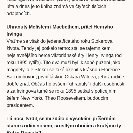
léta a dnes je to kniha známá ve čtyřech tisících
adaptacích.
Uhranutý Mefistem i Macbethem, přítel Henryho
Irvinga
Vraťme se však do jedenatřicátého roku Stokerova
života. Tehdy jej potkalo terno: stal se tajemníkem
nejslavnějšího herce viktoriánské éry Henry Irvinga (od
roku 1895 rytíře). Tito dva muži byli k sobě puzeni jako
magnety, ale Stoker se také oženil s krásnou Florence
Balcombovou, první láskou Oskara Wildea, jehož rodiče
dobře znal. Občas ho ovšem “uhranuly” i další osobnosti
a za Irvingova turné se roku 1895 setkal s policejním
šéfem New Yorku Theo Rooseveltem, budoucím
presidentem.
Té noci, tvrdil, se mi zdálo o vysokém, příšerném
starci s orlím nosem, srostlým obočím a krutými rty.
Byl to Dracula?