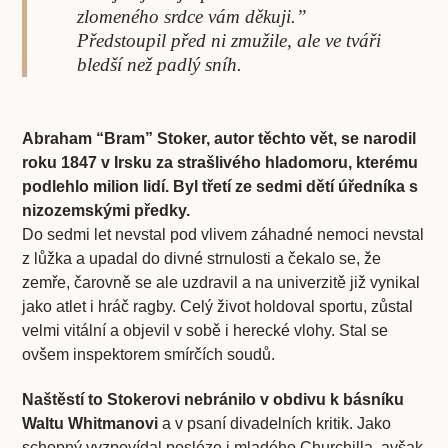
zlomeného srdce vám děkuji.”
Předstoupil před ni zmužile, ale ve tváři
bledší než padlý sníh.
Abraham “Bram” Stoker, autor těchto vět, se narodil
roku 1847 v Irsku za strašlivého hladomoru, kterému
podlehlo milion lidí. Byl třetí ze sedmi dětí úředníka s
nizozemskými předky.
Do sedmi let nevstal pod vlivem záhadné nemoci nevstal
z lůžka a upadal do divné strnulosti a čekalo se, že
zemře, čarovně se ale uzdravil a na univerzitě již vynikal
jako atlet i hráč ragby. Celý život holdoval sportu, zůstal
velmi vitální a objevil v sobě i herecké vlohy. Stal se
ovšem inspektorem smírčích soudů.
Naštěstí to Stokerovi nebránilo v obdivu k básníku
Waltu Whitmanovi
a v psaní divadelních kritik. Jako
schopný vyzpovídal posléze i mladého Churchilla, avšak