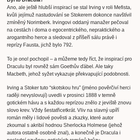
Ano, ale ještě hlubší inspirací se stal Irving v roli Mefista,
kvůli jejímuž nastudování se Stokerem dokonce navštívil
zmíněný Norimberk. Irvingovi oddaný manažer pečoval
na cestách i doma o egocentrického, nepraktického a
arogantního herce a sledoval z příšeří sálu právě i
reprízy Fausta, jichž bylo 792.
To je ono! pochopil – a můžeme tedy říct, že inspirací pro
Draculu byl rovněž sám Goethův ďábel. Ale taky
Macbeth, jehož syžet vykazuje překvapující podobnosti.
Irving a Stoker tuto “skotskou hru” (jméno pověrčiví herci
raději nevyslovují) uvedli v prosinci 1888 v temně
gotickém hávu a s každou reprízou znělo z jeviště znovu
slovo krev. Vždy šestatřicetkrát. Vliv na slavný upíří
román měly i lidové pověsti a zkazky, které autor
zkoumal s akribií hodnou Sherlocka Holmese (jehož
autora ostatně osobně znal), a konečně je Dracula i