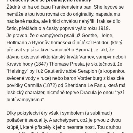
Žádná kniha od času Frankensteina paní Shelleyové se
nemůže s tou tvou rovnat co do originality, napsala mu
nadšeně matka, ale kritici chválou nehýřili. I tak se dílo
četlo, překládalo a česky poprvé vyšlo roku 1919.
Je pravda, že o vampýrech psali už Goethe, Heine,
Hoffmann a Byronův homosexuální lékař Polidori (který
přetavil v pijáka krve samotného Byrona), je fakt, že
dávno existoval viktoriánský krvák Varney, vampýr neboli
Krvavé hody (1847) Thomase Presta, je skutečností, že
“Helsingy” byli už Gautierův abbé Serapion (s kropenkou
svěcené vody v ruce) nebo baron Vordenburg z klasické
povídky Carmilla (1872) od Sheridana Le Fanu, která má
lesbický charakter, nicméně teprve Dracula je onou “ryzí
biblí vampyrismu”.
Díky pokrytectví éry však i symbolem (a sublimací)
potlačené sexuality. A archetypem, což je prvou z dvou
krůpějí, které přispěly k jeho nesmrtelnosti. Tou druhou