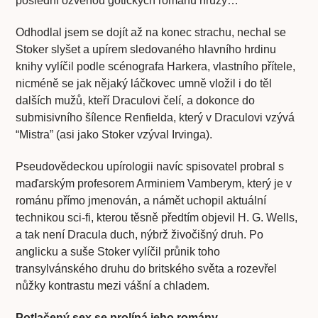
poslední ozvěnou gotických románů hrůzy…
Odhodlal jsem se dojít až na konec strachu, nechal se
Stoker slyšet a upírem sledovaného hlavního hrdinu
knihy vylíčil podle scénografa Harkera, vlastního přítele,
nicméně se jak nějaký láčkovec umně vložil i do těl
dalších mužů, kteří Draculovi čelí, a dokonce do
submisivního šílence Renfielda, který v Draculovi vzývá
“Mistra” (asi jako Stoker vzýval Irvinga).
Pseudovědeckou upírologii navíc spisovatel probral s
maďarským profesorem Arminiem Vamberym, který je v
románu přímo jmenován, a námět uchopil aktuální
technikou sci-fi, kterou těsně předtím objevil H. G. Wells,
a tak není Dracula duch, nýbrž živočišný druh. Po
anglicku a suše Stoker vylíčil průnik toho
transylvánského druhu do britského světa a rozevřel
nůžky kontrastu mezi vášní a chladem.
Potlačený sex se prolíná jeho romány