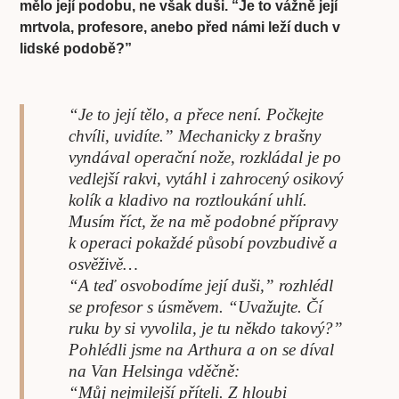
mělo její podobu, ne však duši. “Je to vážně její
mrtvola, profesore, anebo před námi leží duch v
lidské podobě?”
“Je to její tělo, a přece není. Počkejte
chvíli, uvidíte.” Mechanicky z brašny
vyndával operační nože, rozkládal je po
vedlejší rakvi, vytáhl i zahrocený osikový
kolík a kladivo na roztloukání uhlí.
Musím říct, že na mě podobné přípravy
k operaci pokaždé působí povzbudivě a
osvěživě…
“A teď osvobodíme její duši,” rozhlédl
se profesor s úsměvem. “Uvažujte. Čí
ruku by si vyvolila, je tu někdo takový?”
Pohlédli jsme na Arthura a on se díval
na Van Helsinga vděčně:
“Můj nejmilejší příteli. Z hloubi