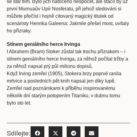
se stal film. Bylo jich natočeno nespočet, ale stačil by už
první Murnuaův Upír Nosferatu, při jehož sledování si
můžete přečíst i hojně citovaný magický titulek od
scenáristy Henrika Galeena: Jakmile přešel most, uvítaly
ho přízraky.
Stínem geniálního herce Irvinga
I Abrahem (Bram) Stoker zůstal tak trochu přízrakem – i
stínem geniálního herce Irvinga, za něhož počítal tržby a
za něhož napsal prý půl milionu dopisů.
Když Irving zemřel (1905), Stokera brzy poprvé ranila
mrtvice a posledních pět knih napsal jen díky lupě.
Zemřel nad poznámkami k příběhu inspirovanému
několik dní starým potopením Titaniku, v dubnu tomu
bylo sto let.
Sdílejte: