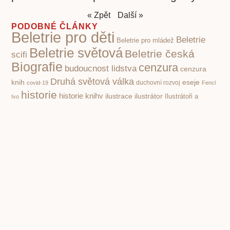
« Zpět
Další »
PODOBNÉ ČLÁNKY
Beletrie pro děti
Beletrie
Beletrie pro mládež
Beletrie světová
Beletrie česká
scifi
Biografie
cenzura
budoucnost lidstva
cenzura
Druhá světová válka
knih
eseje
covid-19
duchovní rozvoj
Fencl
historie
historie knihy
ilustrace
ilustrátor
Ilustrátoři a
Ivo
kritika
knihy pro děti
dětské knihy
Knihy a film
společnosti
poezie klasická
nacismus
Poezie
Pohádky pro děti
poezie současná
pro děti
politika
propaganda
Příroda
psychologie
první čtení
povidky
Rusko
Rozhovory
socialismus
Spisovatelé a knihy
stupidita
válka
vzdělávání,
totalita
Čapek Karel
škola
čtenářství
Žáček Jiří