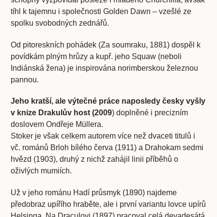
tíhl k tajemnu i společnosti Golden Dawn – vzešlé ze
spolku svobodných zednářů.
Od pitoreskních pohádek (Za soumraku, 1881) dospěl k
povídkám plným hrůzy a kupř. jeho Squaw (neboli
Indiánská žena) je inspirována norimberskou železnou
pannou.
Jeho kratší, ale výtečné práce naposledy česky vyšly
v knize Drakulův host (2009
) doplněné i precizním
doslovem Ondřeje Müllera.
Stoker je však celkem autorem více než dvaceti titulů i
vč. románů Brloh bílého červa (1911) a Drahokam sedmi
hvězd (1903), druhý z nichž zahájil linii příběhů o
oživlých mumiích.
Už v jeho románu Hadí průsmyk (1890) najdeme
předobraz upířího hraběte, ale i první variantu lovce upírů
Helsinga. Na Draculovi (1897) pracoval celá devadesátá