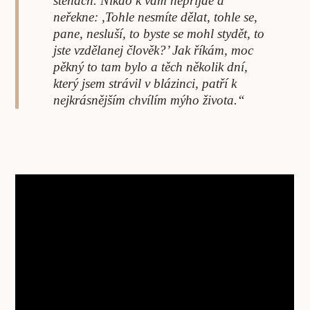
stěnách. Nikdo k vám nepřijde a
neřekne: ,Tohle nesmíte dělat, tohle se,
pane, nesluší, to byste se mohl stydět, to
jste vzdělanej člověk?’ Jak říkám, moc
pěkný to tam bylo a těch několik dní,
který jsem strávil v blázinci, patří k
nejkrásnějším chvílím mýho života.“