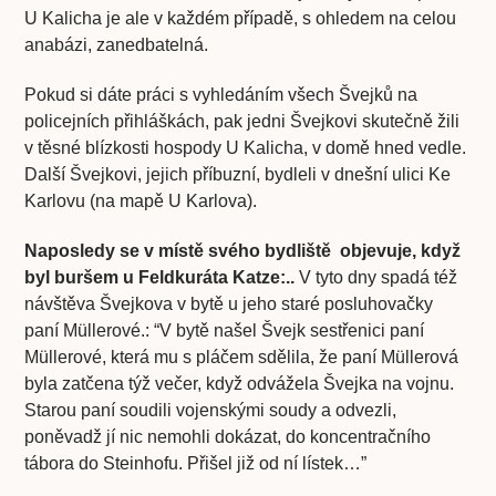
U Kalicha je ale v každém případě, s ohledem na celou
anabázi, zanedbatelná.
Pokud si dáte práci s vyhledáním všech Švejků na
policejních přihláškách, pak jedni Švejkovi skutečně žili
v těsné blízkosti hospody U Kalicha, v domě hned vedle.
Další Švejkovi, jejich příbuzní, bydleli v dnešní ulici Ke
Karlovu (na mapě U Karlova).
Naposledy se v místě svého bydliště objevuje, když
byl buršem u Feldkuráta Katze:..
V tyto dny spadá též
návštěva Švejkova v bytě u jeho staré posluhovačky
paní Müllerové.: “V bytě našel Švejk sestřenici paní
Müllerové, která mu s pláčem sdělila, že paní Müllerová
byla zatčena týž večer, když odvážela Švejka na vojnu.
Starou paní soudili vojenskými soudy a odvezli,
poněvadž jí nic nemohli dokázat, do koncentračního
tábora do Steinhofu. Přišel již od ní lístek…”