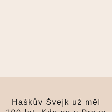
Haškův Švejk už měl