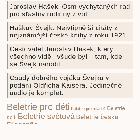
Jaroslav Hašek. Osm vychytaných rad
pro šťastný rodinný život
Haškův Švejk. Nejvtipnější citáty z
nejznámější české knihy z roku 1921
Cestovatel Jaroslav Hašek, který
všechno viděl, všude byl, i tam, kde
se Švejk narodil
Osudy dobrého vojáka Švejka v
podání Oldřicha Kaisera. Jedinečné
audio je komplet.
Beletrie pro děti
Beletrie
Beletrie pro mládež
Beletrie světová
Beletrie česká
scifi
Biografie
cenzura
budoucnost lidstva
cenzura
Druhá světová válka
knih
eseje
covid-19
duchovní rozvoj
Fencl