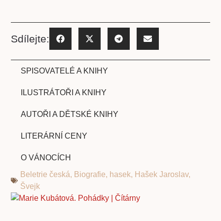
Sdílejte:
SPISOVATELÉ A KNIHY
ILUSTRÁTOŘI A KNIHY
AUTOŘI A DĚTSKÉ KNIHY
LITERÁRNÍ CENY
O VÁNOCÍCH
Beletrie česká
,
Biografie
,
hasek
,
Hašek Jaroslav
,
Švejk