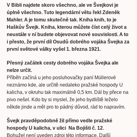
V Bibli najdete skoro všechno, ale ve Švejkovi je
úplně všechno. Tuto legendární větu řekl Zdeněk
Mahler. A je tomu skutečně tak. Kniha knih, to je
Haškův Švejk. Kniha, kterou můžete číst celý život a
neustále v ní budete objevovat nové souvislosti. A to
i přesto, že první díl Osudů dobrého vojáka Švejka za
první světové války vyšel 1. března 1921.
Přesný začátek cesty dobrého vojáka Švejka ale
nelze určit.
Příběh začíná u jeho posluhovačky paní Müllerové
neznámo kde, ale určitě nedaleko pražské hospody U
kalicha, v okruhu tak maximálně 0,5 km. Dál by přece na
pivo nešel. Kdo by si myslel, že jeho bydliště leželo
někde jinde a měl pro to pádný důvod, rád to napravím.
Švejk pravděpodobně žil přímo vedle pražské
hospody U kalicha, v ulici Na Bojišti č. 12.
Bohužel není uveden zdroj této informace. Další