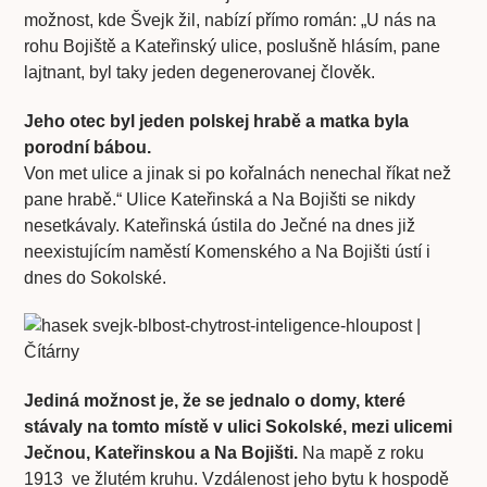
možnost, kde Švejk žil, nabízí přímo román: „U nás na
rohu Bojiště a Kateřinský ulice, poslušně hlásím, pane
lajtnant, byl taky jeden degenerovanej člověk.
Jeho otec byl jeden polskej hrabě a matka byla
porodní bábou.
Von met ulice a jinak si po kořalnách nenechal říkat než
pane hrabě.“ Ulice Kateřinská a Na Bojišti se nikdy
nesetkávaly. Kateřinská ústila do Ječné na dnes již
neexistujícím naměstí Komenského a Na Bojišti ústí i
dnes do Sokolské.
Jediná možnost je, že se jednalo o domy, které
stávaly na tomto místě v ulici Sokolské, mezi ulicemi
Ječnou, Kateřinskou a Na Bojišti.
Na mapě z roku
1913 ve žlutém kruhu. Vzdálenost jeho bytu k hospodě