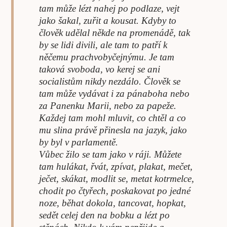
tam může lézt nahej po podlaze, vejt
jako šakal, zuřit a kousat. Kdyby to
člověk udělal někde na promenádě, tak
by se lidi divili, ale tam to patří k
něčemu prachvobyčejnýmu. Je tam
taková svoboda, vo kerej se ani
socialistům nikdy nezdálo. Člověk se
tam může vydávat i za pánaboha nebo
za Panenku Marii, nebo za papeže.
Každej tam mohl mluvit, co chtěl a co
mu slina právě přinesla na jazyk, jako
by byl v parlamentě.
Vůbec žilo se tam jako v ráji. Můžete
tam hulákat, řvát, zpívat, plakat, mečet,
ječet, skákat, modlit se, metat kotrmelce,
chodit po čtyřech, poskakovat po jedné
noze, běhat dokola, tancovat, hopkat,
sedět celej den na bobku a lézt po