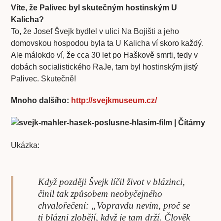
Víte, že Palivec byl skutečným hostinským U
Kalicha?
To, že Josef Švejk bydlel v ulici Na Bojišti a jeho
domovskou hospodou byla ta U Kalicha ví skoro každý.
Ale málokdo ví, že cca 30 let po Haškově smrti, tedy v
dobách socialistického RaJe, tam byl hostinským jistý
Palivec. Skutečně!
Mnoho dalšího:
http://svejkmuseum.cz/
Ukázka:
Když později Švejk líčil život v blázinci,
činil tak způsobem neobyčejného
chvalořečení: „Vopravdu nevím, proč se
ti blázni zlobějí, když je tam drží. Člověk