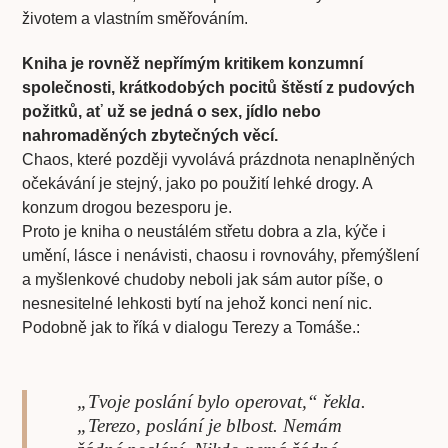
životem a vlastním směřováním.
Kniha je rovněž nepřímým kritikem konzumní
společnosti, krátkodobých pocitů štěstí z pudových
požitků, ať už se jedná o sex, jídlo nebo
nahromaděných zbytečných věcí.
Chaos, které později vyvolává prázdnota nenaplněných
očekávání je stejný, jako po použití lehké drogy. A
konzum drogou bezesporu je.
Proto je kniha o neustálém střetu dobra a zla, kýče i
umění, lásce i nenávisti, chaosu i rovnováhy, přemýšlení
a myšlenkové chudoby neboli jak sám autor píše, o
nesnesitelné lehkosti bytí na jehož konci není nic.
Podobně jak to říká v dialogu Terezy a Tomáše.:
„Tvoje poslání bylo operovat,“ řekla.
„Terezo, poslání je blbost. Nemám