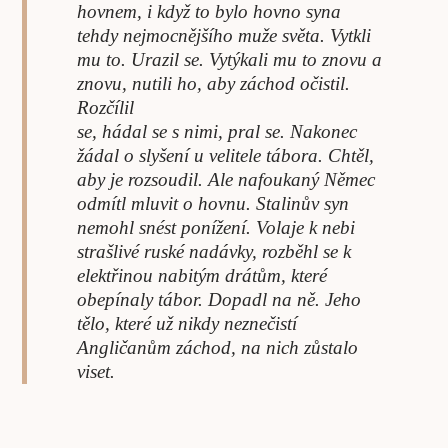
hovnem, i když to bylo hovno syna
tehdy nejmocnějšího muže světa. Vytkli
mu to. Urazil se. Vytýkali mu to znovu a
znovu, nutili ho, aby záchod očistil.
Rozčílil
se, hádal se s nimi, pral se. Nakonec
žádal o slyšení u velitele tábora. Chtěl,
aby je rozsoudil. Ale nafoukaný Němec
odmítl mluvit o hovnu. Stalinův syn
nemohl snést ponížení. Volaje k nebi
strašlivé ruské nadávky, rozběhl se k
elektřinou nabitým drátům, které
obepínaly tábor. Dopadl na ně. Jeho
tělo, které už nikdy neznečistí
Angličanům záchod, na nich zůstalo
viset.