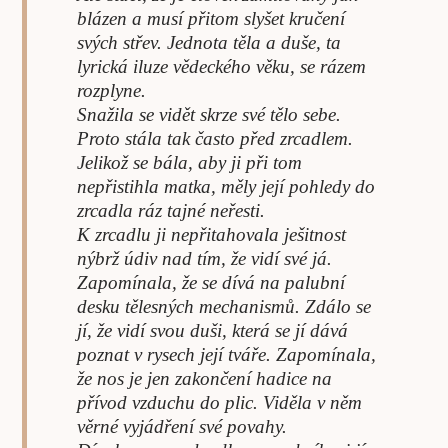
blázen a musí přitom slyšet kručení
svých střev. Jednota těla a duše, ta
lyrická iluze vědeckého věku, se rázem
rozplyne.
Snažila se vidět skrze své tělo sebe.
Proto stála tak často před zrcadlem.
Jelikož se bála, aby ji při tom
nepřistihla matka, měly její pohledy do
zrcadla ráz tajné neřesti.
K zrcadlu ji nepřitahovala ješitnost
nýbrž údiv nad tím, že vidí své já.
Zapomínala, že se dívá na palubní
desku tělesných mechanismů. Zdálo se
jí, že vidí svou duši, která se jí dává
poznat v rysech její tváře. Zapomínala,
že nos je jen zakončení hadice na
přívod vzduchu do plic. Viděla v něm
věrné vyjádření své povahy.