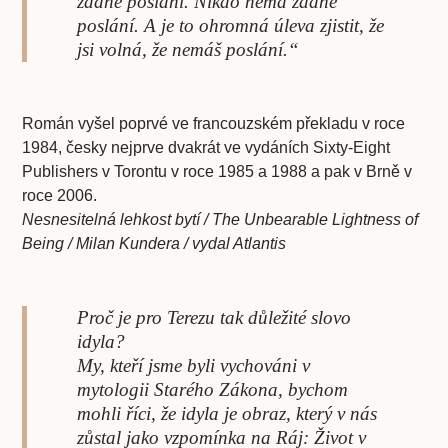
žádné poslání. Nikdo nemá žádné
poslání. A je to ohromná úleva zjistit, že
jsi volná, že nemáš poslání.“
Román vyšel poprvé ve francouzském překladu v roce
1984, česky nejprve dvakrát ve vydáních Sixty-Eight
Publishers v Torontu v roce 1985 a 1988 a pak v Brně v
roce 2006.
Nesnesitelná lehkost bytí / The Unbearable Lightness of
Being / Milan Kundera / vydal Atlantis
Proč je pro Terezu tak důležité slovo
idyla?
My, kteří jsme byli vychováni v
mytologii Starého Zákona, bychom
mohli říci, že idyla je obraz, který v nás
zůstal jako vzpomínka na Ráj: Život v