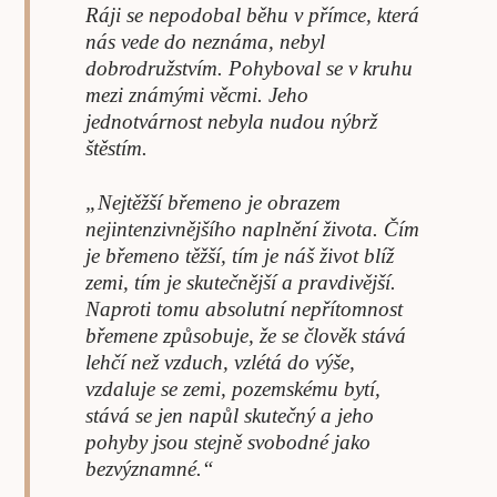
Ráji se nepodobal běhu v přímce, která
nás vede do neznáma, nebyl
dobrodružstvím. Pohyboval se v kruhu
mezi známými věcmi. Jeho
jednotvárnost nebyla nudou nýbrž
štěstím.
„Nejtěžší břemeno je obrazem
nejintenzivnějšího naplnění života. Čím
je břemeno těžší, tím je náš život blíž
zemi, tím je skutečnější a pravdivější.
Naproti tomu absolutní nepřítomnost
břemene způsobuje, že se člověk stává
lehčí než vzduch, vzlétá do výše,
vzdaluje se zemi, pozemskému bytí,
stává se jen napůl skutečný a jeho
pohyby jsou stejně svobodné jako
bezvýznamné.“