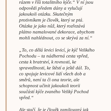
rázem v říši totalitního kýče.“ V ní jsou
odpovědi předem dány a vylučují
jakoukoli otázku. Skutečným
protivníkem je člověk, který se ptá.
Otázka je jako nůž, který rozřezává
plátno namalované dekorace, abychom
mohli nahlédnout, co se skrývá za ní.“
„To, co dělá levici levicí, je kýč Velikého
Pochodu – ta nádherná cesta vpřed,
cesta k bratrství, k rovnosti, ke
spravedlnosti, ke štěstí a ještě dál. To,
co spojuje levicové lidí všech dob a
směrů, není ta či ona teorie, ale
schopnost učinit jakoukoli teorii
součástí kýče zvaného Veliký Pochod
vpřed.“
Ale stačí, že je člověk zamilovaný jak