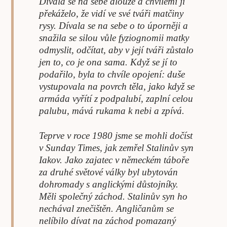
Dívala se na sebe dlouze a chvílemi jí
překáželo, že vidí ve své tváři matčiny
rysy. Dívala se na sebe o to úporněji a
snažila se silou vůle fyziognomii matky
odmyslit, odčítat, aby v její tváři zůstalo
jen to, co je ona sama. Když se jí to
podařilo, byla to chvíle opojení: duše
vystupovala na povrch těla, jako když se
armáda vyřítí z podpalubí, zaplní celou
palubu, mává rukama k nebi a zpívá.
Teprve v roce 1980 jsme se mohli dočíst
v Sunday Times, jak zemřel Stalinův syn
Iakov. Jako zajatec v německém táboře
za druhé světové války byl ubytován
dohromady s anglickými důstojníky.
Měli společný záchod. Stalinův syn ho
nechával znečištěn. Angličanům se
nelíbilo dívat na záchod pomazaný