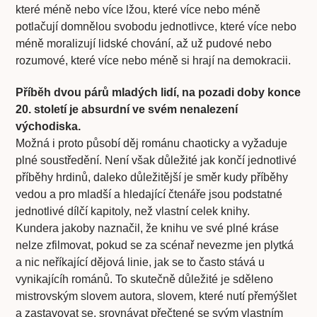
které méně nebo více lžou, které více nebo méně
potlačují domnělou svobodu jednotlivce, které více nebo
méně moralizují lidské chování, až už pudové nebo
rozumové, které více nebo méně si hrají na demokracii.
Příběh dvou párů mladých lidí, na pozadi doby konce
20. století je absurdní ve svém nenalezení
východiska.
Možná i proto působí děj románu chaoticky a vyžaduje
plné soustředění. Není však důležité jak končí jednotlivé
příběhy hrdinů, daleko důležitější je směr kudy příběhy
vedou a pro mladší a hledající čtenáře jsou podstatné
jednotlivé dílčí kapitoly, než vlastní celek knihy.
Kundera jakoby naznačil, že knihu ve své plné kráse
nelze zfilmovat, pokud se za scénař nevezme jen plytká
a nic neříkající dějová linie, jak se to často stává u
vynikajícíh románů. To skutečně důležité je sděleno
mistrovským slovem autora, slovem, které nutí přemýšlet
a zastavovat se, srovnávat přečtené se svým vlastním