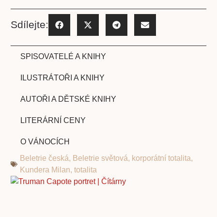
Sdílejte:
SPISOVATELÉ A KNIHY
ILUSTRÁTOŘI A KNIHY
AUTOŘI A DĚTSKÉ KNIHY
LITERÁRNÍ CENY
O VÁNOCÍCH
Beletrie česká
,
Beletrie světová
,
korporátní totalita
,
Kundera Milan
,
totalita