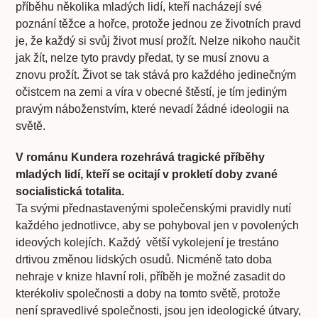
příběhu několika mladých lidí, kteří nacházejí své
poznání těžce a hořce, protože jednou ze životních pravd
je, že každý si svůj život musí prožít. Nelze nikoho naučit
jak žít, nelze tyto pravdy předat, ty se musí znovu a
znovu prožít. Život se tak stává pro každého jedinečným
očistcem na zemi a víra v obecné štěstí, je tím jediným
pravým náboženstvím, které nevadí žádné ideologii na
světě.
V románu Kundera rozehrává tragické příběhy
mladých lidí, kteří se ocitají v prokletí doby zvané
socialistická totalita.
Ta svými přednastavenými společenskými pravidly nutí
každého jednotlivce, aby se pohyboval jen v povolených
ideových kolejích. Každý větší vykolejení je trestáno
drtivou změnou lidských osudů. Nicméně tato doba
nehraje v knize hlavní roli, příběh je možné zasadit do
kterékoliv společnosti a doby na tomto světě, protože
není spravedlivé společnosti, jsou jen ideologické útvary,