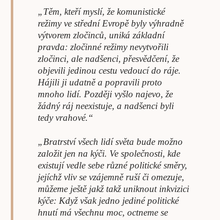
„Těm, kteří myslí, že komunistické
režimy ve střední Evropě byly výhradně
výtvorem zločinců, uniká základní
pravda: zločinné režimy nevytvořili
zločinci, ale nadšenci, přesvědčení, že
objevili jedinou cestu vedoucí do ráje.
Hájili ji udatně a popravili proto
mnoho lidí. Později vyšlo najevo, že
žádný ráj neexistuje, a nadšenci byli
tedy vrahové.“
„Bratrství všech lidí světa bude možno
založit jen na kýči. Ve společnosti, kde
existují vedle sebe různé politické směry,
jejíchž vliv se vzájemně ruší či omezuje,
můžeme ještě jakž takž uniknout inkvizici
kýče: Když však jedno jediné politické
hnutí má všechnu moc, octneme se