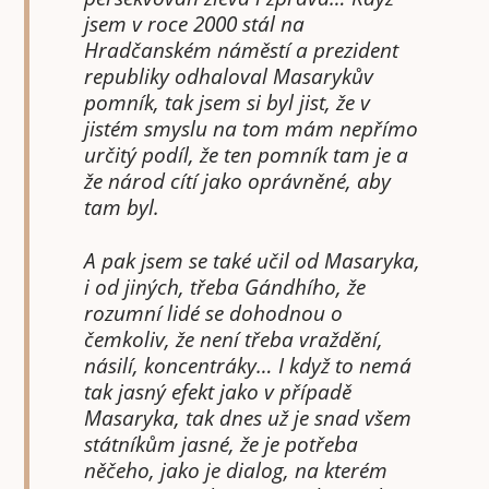
jsem v roce 2000 stál na
Hradčanském náměstí a prezident
republiky odhaloval Masarykův
pomník, tak jsem si byl jist, že v
jistém smyslu na tom mám nepřímo
určitý podíl, že ten pomník tam je a
že národ cítí jako oprávněné, aby
tam byl.
A pak jsem se také učil od Masaryka,
i od jiných, třeba Gándhího, že
rozumní lidé se dohodnou o
čemkoliv, že není třeba vraždění,
násilí, koncentráky… I když to nemá
tak jasný efekt jako v případě
Masaryka, tak dnes už je snad všem
státníkům jasné, že je potřeba
něčeho, jako je dialog, na kterém