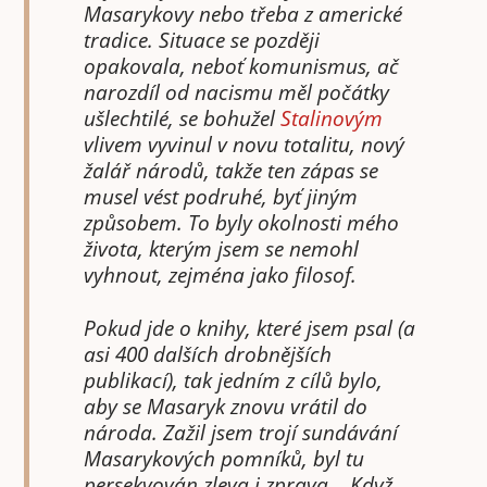
Masarykovy nebo třeba z americké
tradice. Situace se později
opakovala, neboť komunismus, ač
narozdíl od nacismu měl počátky
ušlechtilé, se bohužel
Stalinovým
vlivem vyvinul v novu totalitu, nový
žalář národů, takže ten zápas se
musel vést podruhé, byť jiným
způsobem. To byly okolnosti mého
života, kterým jsem se nemohl
vyhnout, zejména jako filosof.
Pokud jde o knihy, které jsem psal (a
asi 400 dalších drobnějších
publikací), tak jedním z cílů bylo,
aby se Masaryk znovu vrátil do
národa. Zažil jsem trojí sundávání
Masarykových pomníků, byl tu
persekvován zleva i zprava… Když