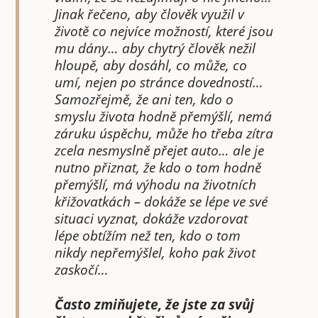
Jinak řečeno, aby člověk využil v
životě co nejvíce možností, které jsou
mu dány… aby chytrý člověk nežil
hloupě, aby dosáhl, co může, co
umí, nejen po stránce dovedností…
Samozřejmě, že ani ten, kdo o
smyslu života hodně přemýšlí, nemá
záruku úspěchu, může ho třeba zítra
zcela nesmyslně přejet auto… ale je
nutno přiznat, že kdo o tom hodně
přemýšlí, má výhodu na životních
křižovatkách – dokáže se lépe ve své
situaci vyznat, dokáže vzdorovat
lépe obtížím než ten, kdo o tom
nikdy nepřemýšlel, koho pak život
zaskočí…
Často zmiňujete, že jste za svůj