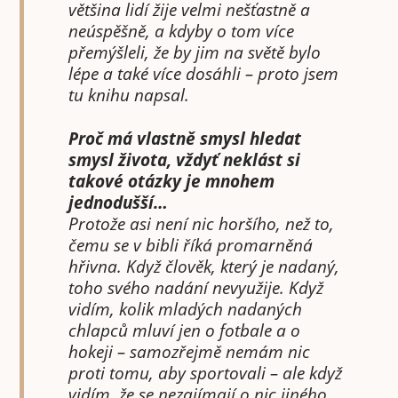
většina lidí žije velmi nešťastně a
neúspěšně, a kdyby o tom více
přemýšleli, že by jim na světě bylo
lépe a také více dosáhli – proto jsem
tu knihu napsal.
Proč má vlastně smysl hledat
smysl života, vždyť neklást si
takové otázky je mnohem
jednodušší…
Protože asi není nic horšího, než to,
čemu se v bibli říká promarněná
hřivna. Když člověk, který je nadaný,
toho svého nadání nevyužije. Když
vidím, kolik mladých nadaných
chlapců mluví jen o fotbale a o
hokeji – samozřejmě nemám nic
proti tomu, aby sportovali – ale když
vidím, že se nezajímají o nic jiného…