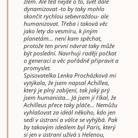
zlém. Ale teď nejde o to, svět dále
dynamizovat -to by taky mohlo
skončit rychlou sebevraždou- ale
humanizovat. Třeba i taková věc
jako lety do vesmíru, k jiným
planetám… není kam spěchat,
protože ten první návrat taky může
být poslední. Navrhuji raději počkat
o generaci a věc pořádně připravit a
promyslet.
Spisovatelka Lenka Procházková mi
vytýkala, že jsem napsal Achillea,
který je plný zabíjení, tak jaký prý
jsem humanista… Já jsem jí říkal, že
Achilleus přece taky pláče… Nemůžu
vyhlašovat za ideál někoho, kdo jen
sedí v ústraní a válce se vyhýbá. Pak
by takovým ideálem byl Paris, který
si jen v ústraní užívá s Helenou,