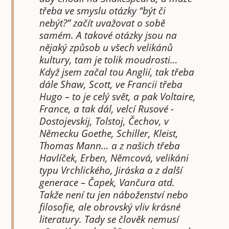
třeba ve smyslu otázky “být či
nebýt?” začít uvažovat o sobě
samém. A takové otázky jsou na
nějaký způsob u všech velikánů
kultury, tam je tolik moudrosti…
Když jsem začal tou Anglií, tak třeba
dále Shaw, Scott, ve Francii třeba
Hugo – to je celý svět, a pak Voltaire,
France, a tak dál, velcí Rusové -
Dostojevskij, Tolstoj, Čechov, v
Německu Goethe, Schiller, Kleist,
Thomas Mann… a z našich třeba
Havlíček, Erben, Němcová, velikáni
typu Vrchlického, Jiráska a z další
generace – Čapek, Vančura atd.
Takže není tu jen náboženství nebo
filosofie, ale obrovský vliv krásné
literatury. Tady se člověk nemusí