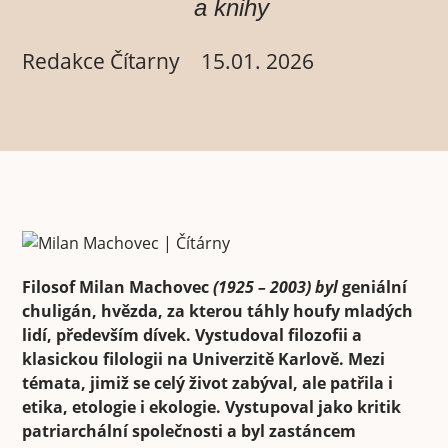
a knihy
Redakce Čítarny
15.01. 2026
Filosof Milan Machovec
(1925 – 2003) byl
geniální
chuligán, hvězda, za kterou táhly houfy mladých
lidí, především dívek. Vystudoval filozofii a
klasickou filologii na Univerzitě Karlově. Mezi
témata, jimiž se celý život zabýval, ale patřila i
etika, etologie i ekologie. Vystupoval jako kritik
patriarchální společnosti a byl zastáncem