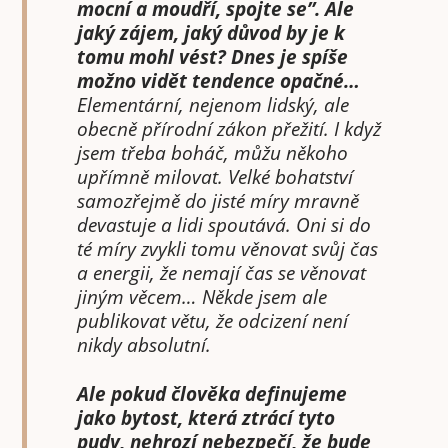
mocní a moudří, spojte se”. Ale
jaký zájem, jaký důvod by je k
tomu mohl vést? Dnes je spíše
možno vidět tendence opačné…
Elementární, nejenom lidský, ale
obecně přírodní zákon přežití. I když
jsem třeba boháč, můžu někoho
upřímně milovat. Velké bohatství
samozřejmě do jisté míry mravně
devastuje a lidi spoutává. Oni si do
té míry zvykli tomu věnovat svůj čas
a energii, že nemají čas se věnovat
jiným věcem… Někde jsem ale
publikovat větu, že odcizení není
nikdy absolutní.
Ale pokud člověka definujeme
jako bytost, která ztrácí tyto
pudy, nehrozí nebezpečí, že bude