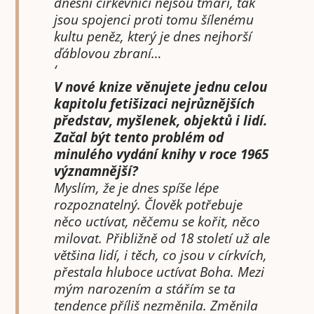
dnešní církevníci nejsou tmáři, tak
jsou spojenci proti tomu šílenému
kultu peněz, který je dnes nejhorší
ďáblovou zbraní…
‘
V nové knize věnujete jednu celou
kapitolu fetišizaci nejrůznějších
představ, myšlenek, objektů i lidí.
Začal být tento problém od
minulého vydání knihy v roce 1965
významnější?
Myslím, že je dnes spíše lépe
rozpoznatelný. Člověk potřebuje
něco uctívat, něčemu se kořit, něco
milovat. Přibližně od 18 století už ale
většina lidí, i těch, co jsou v církvích,
přestala hluboce uctívat Boha. Mezi
mým narozením a stářím se ta
tendence příliš nezměnila. Změnila