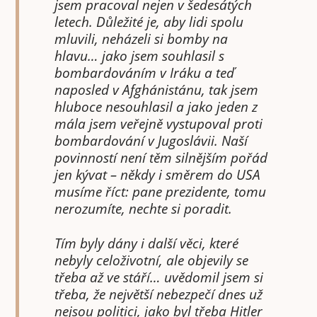
jsem pracoval nejen v šedesátých
letech. Důležité je, aby lidi spolu
mluvili, neházeli si bomby na
hlavu… jako jsem souhlasil s
bombardováním v Iráku a teď
naposled v Afghánistánu, tak jsem
hluboce nesouhlasil a jako jeden z
mála jsem veřejně vystupoval proti
bombardování v Jugoslávii. Naší
povinností není těm silnějším pořád
jen kývat – někdy i směrem do USA
musíme říct: pane prezidente, tomu
nerozumíte, nechte si poradit.
Tím byly dány i další věci, které
nebyly celoživotní, ale objevily se
třeba až ve stáří… uvědomil jsem si
třeba, že největší nebezpečí dnes už
nejsou politici, jako byl třeba Hitler