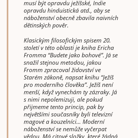
musí být opravdu ježíšské, Indie
opravdu hinduistická atd., aby se
náboženství obecně zbavila naivních
dětinských pověr.
Klasickým filosofickým spisem 20.
století v této oblasti je kniha Ericha
Fromma “Budete jako bohové”. Já se
snažil stejnou metodou, jakou
Fromm zpracoval židovství ve
Starém zákoně, napsat knihu “Ježíš
pro moderního člověka”. Ježíš není
menší, když vynechám ty zázraky. Já
s nimi nepolemizuji, ale pokud
přijmeme tento princip, pak by
největšími současníky byli televizní
magové a kouzelníci… Moderní
náboženství se nemůže vyčerpat
vědou. Má citové složky, které žádná