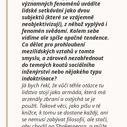
významných fenoménů uvádíte
lidské setkávání jako dvou
subjektů (které se vzájemně
neobjektivizují), z něhož vyplývá i
fenomén svědomí. Kolem sebe
vidíme ale spíše opačné tendence.
Co dělat pro prohloubení
mezilidských vztahů v tomto
smyslu, a zároveň nezabřednout
do temných koutů sociálního
inženýrství nebo nějakého typu
indoktrinace?
Já bych řekl, že vůči téhle otázce tu
lidstvo stojí jako armáda, která má
arzenály zbraní a ostýchá se je
použít. Takové věci, jako píšu v té
knížce, k tomu se dostane každý, ani
se nemusí zabývat filosofií, ale stačí,
aby chodil na Shakespeara, a může