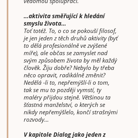
vědomou spolupráci.
…aktivita směřující k hledání
smyslu života…
Toť totéž. To, o co se pokouší filosof,
je jen jeden z těch druhů aktivity (byť
to dělá profesionálně ve zvýšené
míře), ale občas se zamyslet nad
svým způsobem života by měl každý
člověk. Žiju dobře? Nebylo by třeba
něco opravit, radikálně změnit?
Nedělá -li to, nepřemýšlí-li o tom,
tak se mu to později vymstí, ty
maléry přijdou stejně. Většinou ta
šťastná manželství, o kterých se
nikdy nepřemýšlelo, končí strašnými
rozvody…
V kapitole Dialog jako jeden z