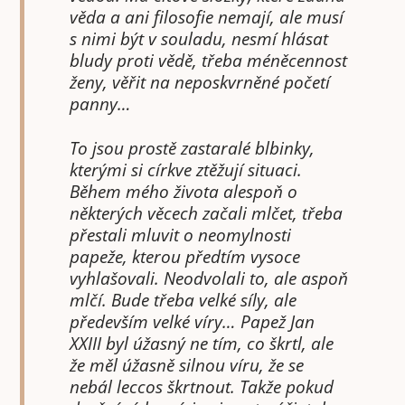
věda a ani filosofie nemají, ale musí
s nimi být v souladu, nesmí hlásat
bludy proti vědě, třeba méněcennost
ženy, věřit na neposkvrněné početí
panny…
To jsou prostě zastaralé blbinky,
kterými si církve ztěžují situaci.
Během mého života alespoň o
některých věcech začali mlčet, třeba
přestali mluvit o neomylnosti
papeže, kterou předtím vysoce
vyhlašovali. Neodvolali to, ale aspoň
mlčí. Bude třeba velké síly, ale
především velké víry… Papež Jan
XXIII byl úžasný ne tím, co škrtl, ale
že měl úžasně silnou víru, že se
nebál leccos škrtnout. Takže pokud