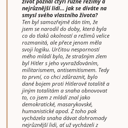
život poznal čtyři různé režimy a
nejrůznější lidi… jak se díváte na
smysl svého vlastního života?
Ten byl samozřejmě dán tím, že
jsem se narodil do doby, která byla
co do tlaků okolností a režimů velice
rozmanitá, ale přece jenom měla
svoji logiku. Určitou nesporností
mého mládí bylo, že strašným zlem
byl Hitler s jeho vyvražďováním,
militarismem, antisemitismem. Tedy
to první, co chci zdůraznit, bylo
dané bojem proti Hitlerově totalitě a
jiným totalitám a snaha obnovovat
to, co jsem z mládí znal jako
demokratické, masarykovské,
humanistické apod. Z toho pak
vycházela snaha dávat dohromady
nejrůznější lidi, ať už vycházeli z