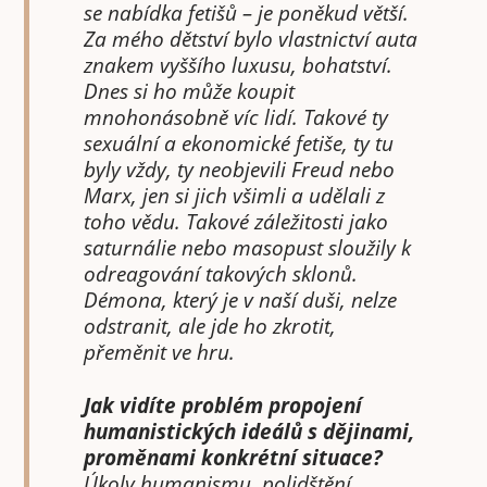
se nabídka fetišů – je poněkud větší.
Za mého dětství bylo vlastnictví auta
znakem vyššího luxusu, bohatství.
Dnes si ho může koupit
mnohonásobně víc lidí. Takové ty
sexuální a ekonomické fetiše, ty tu
byly vždy, ty neobjevili Freud nebo
Marx, jen si jich všimli a udělali z
toho vědu. Takové záležitosti jako
saturnálie nebo masopust sloužily k
odreagování takových sklonů.
Démona, který je v naší duši, nelze
odstranit, ale jde ho zkrotit,
přeměnit ve hru.
Jak vidíte problém propojení
humanistických ideálů s dějinami,
proměnami konkrétní situace?
Úkoly humanismu, polidštění,