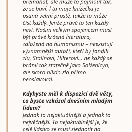
přemáhat, ale může to pojmout tak,
že se baví. I ta moje knížečka je
psaná velmi prostě, takže to může
číst každý. Jenže právě to ten každý
neví. Našim velkým spojencem musí
být právě krásná literatura,
založená na humanismu – neexistují
významnější autoři, kteří by fandili
zlu, Stalinovi, Hilterovi… ne každý se
bránil tak statečně jako Solženicyn,
ale skoro nikdo zlo přímo
neoslavoval.
Kdybyste měl k dispozici dvě věty,
co byste vzkázal dnešním mladým
lidem?
Jednak to nejaktuálnější a jednak to
nejvěčnější. To nejaktuálnější je, že
celé lidstvo se musí sjednotit na