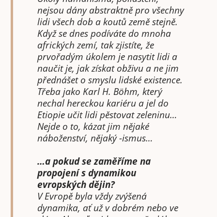
nejsou dány abstraktně pro všechny
lidi všech dob a koutů země stejně.
Když se dnes podíváte do mnoha
afrických zemí, tak zjistíte, že
prvořadým úkolem je nasytit lidi a
naučit je, jak získat obživu a ne jim
přednášet o smyslu lidské existence.
Třeba jako Karl H. Böhm, který
nechal hereckou kariéru a jel do
Etiopie učit lidi pěstovat zeleninu…
Nejde o to, kázat jim nějaké
náboženství, nějaký -ismus…
…a pokud se zaměříme na
propojení s dynamikou
evropských dějin?
V Evropě byla vždy zvýšená
dynamika, ať už v dobrém nebo ve