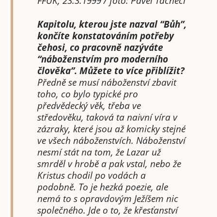
FFUK, 23.3.1999 / foto: Pavel Tachecí
Kapitolu, kterou jste nazval “Bůh”,
končíte konstatováním potřeby
čehosi, co pracovně nazýváte
“náboženstvím pro moderního
člověka”. Můžete to více přiblížit?
Předně se musí náboženství zbavit
toho, co bylo typické pro
předvědecký věk, třeba ve
středověku, taková ta naivní víra v
zázraky, které jsou až komicky stejné
ve všech náboženstvích. Náboženství
nesmí stát na tom, že Lazar už
smrděl v hrobě a pak vstal, nebo že
Kristus chodil po vodách a
podobně. To je hezká poezie, ale
nemá to s opravdovým Ježíšem nic
společného. Jde o to, že křesťanství