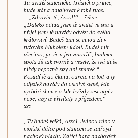
Tu uvidíš statečného krásného prince;
bude stát a natahovat k tobě ruce.
– „Zdravím tě, Assol!“ – řekne. –
„Daleko odtud jsem tě uviděl ve snu a
přijel jsem tě navždy odvézt do svého
království. Budeš tam se mnou žít v
růžovém hlubokém údolí. Budeš mít
všechno, po čem jen zatoužíš; budeme
spolu žít tak svorně a vesele, že tvá duše
nikdy nepozná slzy ani smutek.“
Posadí tě do člunu, odveze na loď a ty
odjedeš navždy do oslnivé země, kde
vychází slunce a kde hvězdy sestoupí z
nebe, aby tě přivítaly s příjezdem.“
xxx
„Ty budeš velká, Assol. Jednou ráno v
mořské dálce pod sluncem se zatřpytí
nachový placht. Zářící hora nachových