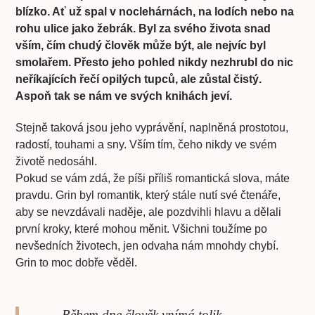
blízko. Ať už spal v noclehárnách, na lodích nebo na
rohu ulice jako žebrák. Byl za svého života snad
vším, čím chudý člověk může být, ale nejvíc byl
smolařem. Přesto jeho pohled nikdy nezhrubl do nic
neříkajících řečí opilých tupců, ale zůstal čistý.
Aspoň tak se nám ve svých knihách jeví.
Stejně taková jsou jeho vyprávění, naplněná prostotou,
radostí, touhami a sny. Vším tím, čeho nikdy ve svém
životě nedosáhl.
Pokud se vám zdá, že píši příliš romantická slova, máte
pravdu. Grin byl romantik, který stále nutí své čtenáře,
aby se nevzdávali naděje, ale pozdvihli hlavu a dělali
první kroky, které mohou měnit. Všichni toužíme po
nevšedních životech, jen odvaha nám mnohdy chybí.
Grin to moc dobře věděl.
„Během dne člověk vnímá tolik