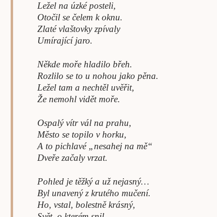
Ležel na úzké posteli,
Otočil se čelem k oknu.
Zlaté vlaštovky zpívaly
Umírající jaro.
Někde moře hladilo břeh.
Rozlilo se to u nohou jako pěna.
Ležel tam a nechtěl uvěřit,
Že nemohl vidět moře.
Ospalý vítr vál na prahu,
Město se topilo v horku,
A to pichlavé „nesahej na mě“
Dveře začaly vrzat.
Pohled je těžký a už nejasný…
Byl unavený z krutého mučení.
Ho, vstal, bolestně krásný,
Svět, o kterém snil.