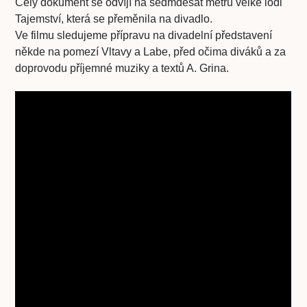
Celý dokument se odvíjí na sedmdesát metrů velké lodi
Tajemství, která se přeměnila na divadlo.
Ve filmu sledujeme přípravu na divadelní představení
někde na pomezí Vltavy a Labe, před očima diváků a za
doprovodu příjemné muziky a textů A. Grina.