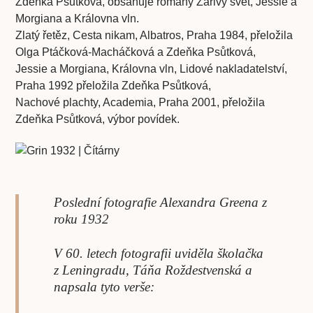
Zdeňka Psůtková, obsahuje romány Zářivý svět, Jessie a
Morgiana a Královna vln.
Zlatý řetěz, Cesta nikam, Albatros, Praha 1984, přeložila
Olga Ptáčková-Macháčková a Zdeňka Psůtková,
Jessie a Morgiana, Královna vln, Lidové nakladatelství,
Praha 1992 přeložila Zdeňka Psůtková,
Nachové plachty, Academia, Praha 2001, přeložila
Zdeňka Psůtková, výbor povídek.
Poslední fotografie Alexandra Greena z
roku 1932
V 60. letech fotografii uviděla školačka
z Leningradu, Táňa Roždestvenská a
napsala tyto verše: