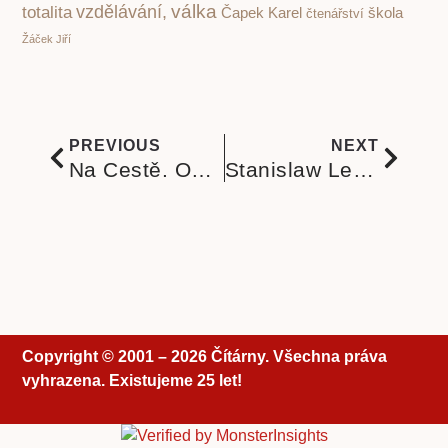
válka
vzdělávání,
totalita
Čapek Karel
škola
čtenářství
Žáček Jiří
PREVIOUS
NEXT
Na Cestě. On the road. Jak Kerouac a Duch svatý napsali beatnickou bibli
Stanislaw Lem vtipně a přesně o masové kultuře, umění a nekonečné lidské stupiditě
Copyright © 2001 – 2026 Čítárny. Všechna práva
vyhrazena. Existujeme 25 let!