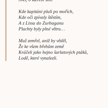
Kde kapitáni pluli po mořích,
Kde oči zpívaly štěstím,
A z Lissu do Zurbaganu
Plachty byly plné větru…
Muž zemřel, aniž by věděl,
Že ke všem břehům země
Kráčeli jako hejno šarlatových ptáků,
Lodě, které vynalezli.