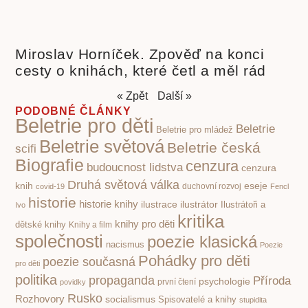
Miroslav Horníček. Zpověď na konci
cesty o knihách, které četl a měl rád
« Zpět
Další »
PODOBNÉ ČLÁNKY
Beletrie pro děti
Beletrie
Beletrie pro mládež
Beletrie světová
Beletrie česká
scifi
Biografie
cenzura
budoucnost lidstva
cenzura
Druhá světová válka
knih
eseje
covid-19
duchovní rozvoj
Fencl
historie
historie knihy
ilustrace
ilustrátor
Ilustrátoři a
Ivo
kritika
knihy pro děti
dětské knihy
Knihy a film
společnosti
poezie klasická
nacismus
Poezie
Pohádky pro děti
poezie současná
pro děti
politika
propaganda
Příroda
psychologie
první čtení
povidky
Rusko
Rozhovory
socialismus
Spisovatelé a knihy
stupidita