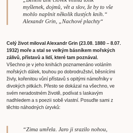
myšlenek, dojmů, vět a slov, že by to vše
mohlo naplnit několik tlustých knih.“
Alexandr Grin, „Nachové plachty“
Celý život miloval Alexandr Grin (23.08. 1880 – 8.07.
1932) moře a stal se velkým básníkem mořských
zálivů, přístavů a lidí, které tam poznával.
Všechno je v jeho knihách poznamenáno voláním
mořských dálek, touhou po dobrodružství, běsnícími
živly, kořenitou vůní přístavů s opitými námořníky v
divokých pitkách. Přesto se dokázal na všechno, ve
svém neradostném životě, podívat s laskavým
nadhledem a s poezii sobě vlastní. Posuďte sami z
těchto náhodných úryvků:
“Zima umřela. Jaro ji srazilo nohou,