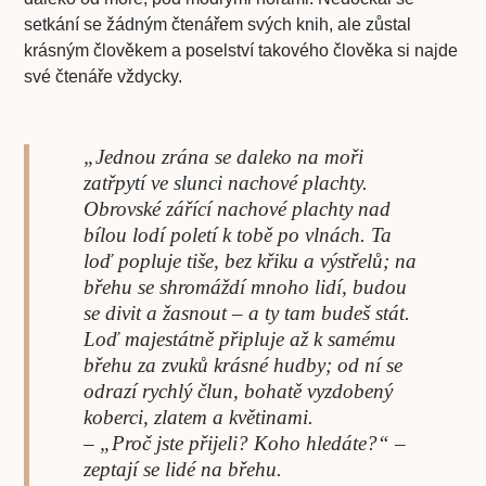
setkání se žádným čtenářem svých knih, ale zůstal
krásným člověkem a poselství takového člověka si najde
své čtenáře vždycky.
„Jednou zrána se daleko na moři
zatřpytí ve slunci
nachové plachty
.
Obrovské zářící
nachové plachty
nad
bílou lodí poletí k tobě po vlnách. Ta
loď popluje tiše, bez křiku a výstřelů; na
břehu se shromáždí mnoho lidí, budou
se divit a žasnout – a ty tam budeš stát.
Loď majestátně připluje až k samému
břehu za zvuků krásné hudby; od ní se
odrazí rychlý člun, bohatě vyzdobený
koberci, zlatem a květinami.
– „Proč jste přijeli? Koho hledáte?“ –
zeptají se lidé na břehu.