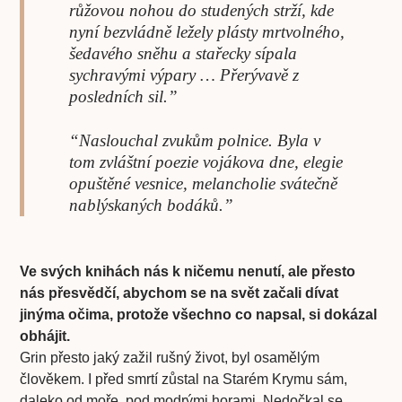
růžovou nohou do studených strží, kde
nyní bezvládně ležely plásty mrtvolného,
šedavého sněhu a stařecky sípala
sychravými výpary … Přerývavě z
posledních sil.”
“Naslouchal zvukům polnice. Byla v
tom zvláštní poezie vojákova dne, elegie
opuštěné vesnice, melancholie svátečně
nablýskaných bodáků.”
Ve svých knihách nás k ničemu nenutí, ale přesto
nás přesvědčí, abychom se na svět začali dívat
jinýma očima, protože všechno co napsal, si dokázal
obhájit.
Grin přesto jaký zažil rušný život, byl osamělým
člověkem. I před smrtí zůstal na Starém Krymu sám,
daleko od moře, pod modrými horami. Nedočkal se