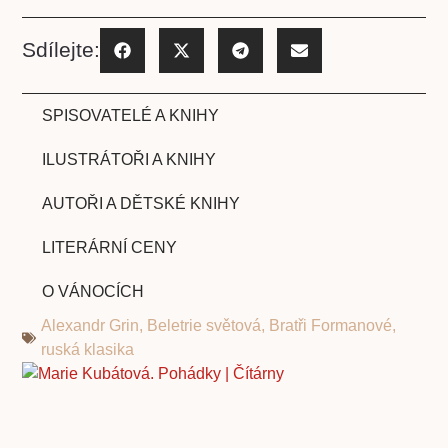
Sdílejte:
SPISOVATELÉ A KNIHY
ILUSTRÁTOŘI A KNIHY
AUTOŘI A DĚTSKÉ KNIHY
LITERÁRNÍ CENY
O VÁNOCÍCH
Alexandr Grin
,
Beletrie světová
,
Bratři Formanové
,
ruská klasika