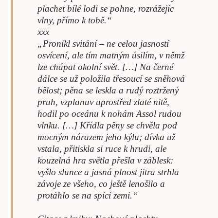
plachet bílé lodi se pohne, rozrážejíc
vlny, přímo k tobě.“
xxx
„Pronikl svitání – ne celou jasností
osvícení, ale tím matným úsilím, v němž
lze chápat okolní svět. […] Na černé
dálce se už položila třesoucí se sněhová
bělost; pěna se leskla a rudý roztržený
pruh, vzplanuv uprostřed zlaté nitě,
hodil po oceánu k nohám Assol rudou
vlnku. […] Křídla pěny se chvěla pod
mocným nárazem jeho kýlu; dívka už
vstala, přitiskla si ruce k hrudi, ale
kouzelná hra světla přešla v záblesk:
vyšlo slunce a jasná plnost jitra strhla
závoje ze všeho, co ještě lenošilo a
protáhlo se na spící zemi.“