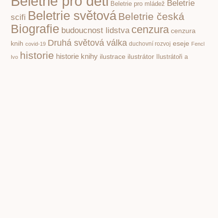
Beletrie pro děti
Beletrie
Beletrie pro mládež
Beletrie světová
Beletrie česká
scifi
Biografie
cenzura
budoucnost lidstva
cenzura
Druhá světová válka
knih
eseje
covid-19
duchovní rozvoj
Fencl
historie
historie knihy
ilustrace
ilustrátor
Ilustrátoři a
Ivo
kritika
knihy pro děti
dětské knihy
Knihy a film
společnosti
poezie klasická
nacismus
Poezie
Pohádky pro děti
poezie současná
pro děti
politika
propaganda
Příroda
psychologie
první čtení
povidky
Rusko
Rozhovory
socialismus
Spisovatelé a knihy
stupidita
válka
vzdělávání,
totalita
Čapek Karel
škola
čtenářství
Žáček Jiří
PREVIOUS
NEXT
Fjodor Ťutčev. Vynikající diplomat, třetí nejvýznamnější ruský básník
Simona Monyová. Tragický osud úspěšné spisovatelky. Šarm braku či Charms?