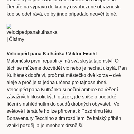
čtenáře na výpravu do krajiny osvobozené obraznosti,
kde se odehrává, co by jinde připadalo neuvěřitelné.
Velocipéd pana Kulhánka /
Viktor Fischl
Maloměsto první republiky má svá skrytá tajemství. O
těch se můžeme dozvědět víc nebo je nechat ukrytá. Pan
Kulhánek dobře ví, proč má městečko dvě korza – dvě
aleje a proč je ta jedna určena pro tajnosnubné.
Velocipéd pana Kulhánka si nečiní ambice na řešení
závažných filosofických otázek, jde spíše o poetické
líčení s nahlédnutím do osudů drobných obyvatel. Ve
světové literatuře ho lze přirovnat k Pozdnímu létu
Bonaventury Tecchiho s tím rozdílem, že italský příběh
vznikl později a je mnohem drsnější.