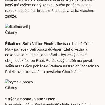
který má ovšem dobrý konec. I v této pohádce se dá
rozpoznat básník s krédem, že soucit a láska všechno
zmůže.
Ří
kali mu Sefi / Viktor Fischl /
Ilustrace Luboš Grunt
Malý panáček Sefi porazí důvtipem zlého vezíra a
dokonce se mu splní jeho přání – být velký a moci
obejmout krásnou Rubi. Pohádkový příběh má půvab
světa arabských pohádek. Variace na tradiční pohádku o
Palečkovi, situovaná do perského Chorásánu.
Strýček Bosko / Viktor Fischl
Kouzelný strýček Bosko vede dětského i dospělého