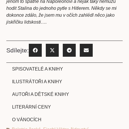
jenom to špatné na Napoleonovi a nějak taky nemůžu
hodit Stalina do jednoho pytle s Hitlerem. Někdy se mi
dokonce zdálo, že jsem mu v očích zahlédl něco jako
jiskřičku lidskosti….
Sdílejte:
SPISOVATELÉ A KNIHY
ILUSTRÁTOŘI A KNIHY
AUTOŘI A DĚTSKÉ KNIHY
LITERÁRNÍ CENY
O VÁNOCÍCH