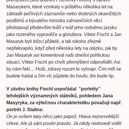
Masarykem, které vznikaly v průběhu několika let na
základě pečlivých záznamůn nebo drobných okamžitých
postřehů a bývalého ministra zahraničních věcí
představují především tváří v tvář jeho rodnému jazyku
jako rozeného vypravěče a glosátora. Viktor Fischl a Jan
Masaryk byli blízcí přátelé, a tak nikoho zřejmě
nepřekvapilo, když před několika lety na otázku, jak by
Jan Masaryk asi komentoval naši dnešní politickou
situaci, Viktor Fischl po chvíli přemýšlení odpověděl: Asi
by nám řekl… Hoši, zdravý rozum to vyhraje. Čím míň se
budete hádat a čím víc půjdete do houfu, tím bude líp.
V závěru knihy Fischl uspořádal “portréty”
tehdejších významných státníků, pohledem Jana
Masyryka, za výtečnou charakteristiku považuji např.
portrét J. Stalina:
On je ovšem taky něco jako papež. Hlava nejnesvětější
církve. Ale já vám povím pravdu. Já nikdy nedovedl vidět