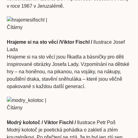
v roce 1967 v Jeruzalémě.
Hrajeme si na sto věcí /Viktor Fischl /
Ilustrace Josef
Lada
Hrajeme si na sto věcí jsou říkadla a básničky pro děti
inspirované obrázky Josefa Lady. Vzpomínání na dětské
hry – na honěnou, na pikanou, na vojáky, na nákupy,
pouštění draka, stavění sněhuláka – které jsou věčně
opakované s každou další generací.
Modrý kolotoč / Viktor Fischl /
Ilustrace Petr Poš
Modrý kolotoč je poetická pohádka o zakletí a zlém
kouzelníkovi. Po přečtení se zdá, že to byl jen zlý sen,