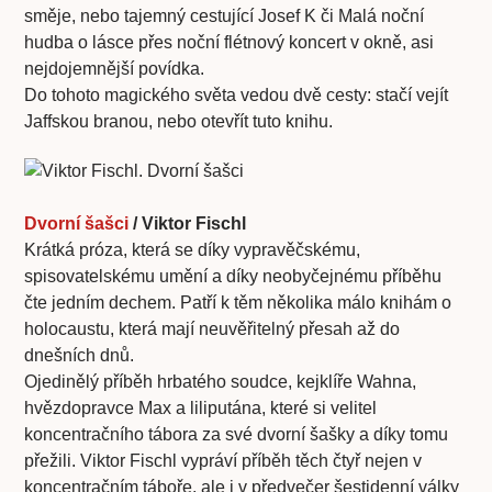
směje, nebo tajemný cestující Josef K či Malá noční
hudba o lásce přes noční flétnový koncert v okně, asi
nejdojemnější povídka.
Do tohoto magického světa vedou dvě cesty: stačí vejít
Jaffskou branou, nebo otevřít tuto knihu.
Dvorní šašci
/ Viktor Fischl
Krátká próza, která se díky vypravěčskému,
spisovatelskému umění a díky neobyčejnému příběhu
čte jedním dechem. Patří k těm několika málo knihám o
holocaustu, která mají neuvěřitelný přesah až do
dnešních dnů.
Ojedinělý příběh hrbatého soudce, kejklíře Wahna,
hvězdopravce Max a liliputána, které si velitel
koncentračního tábora za své dvorní šašky a díky tomu
přežili. Viktor Fischl vypráví příběh těch čtyř nejen v
koncentračním táboře, ale i v předvečer šestidenní války