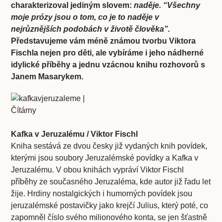
charakterizoval jediným slovem:
naděje. “Všechny
moje prózy jsou o tom, co je to naděje v
nejrůznějších podobách v životě člověka”.
Představujeme vám méně známou tvorbu Viktora
Fischla nejen pro děti, ale vybíráme i jeho nádherné
idylické příběhy a jednu vzácnou knihu rozhovorů s
Janem Masarykem.
Kafka v Jeruzalému / Viktor Fischl
Kniha sestává ze dvou česky již vydaných knih povídek,
kterými jsou soubory Jeruzalémské povídky a Kafka v
Jeruzalému. V obou knihách vypráví Viktor Fischl
příběhy ze současného Jeruzaléma, kde autor již řadu let
žije. Hrdiny nostalgických i humorných povídek jsou
jeruzalémské postavičky jako krejčí Julius, který poté, co
zapomněl číslo svého milionového konta, se jen šťastně