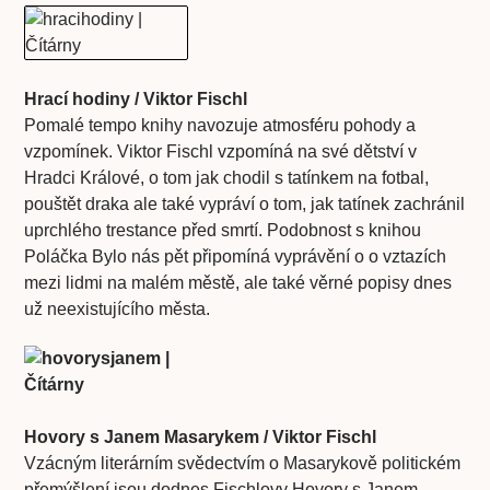
Hrací hodiny /
Viktor Fischl
Pomalé tempo knihy navozuje atmosféru pohody a
vzpomínek. Viktor Fischl vzpomíná na své dětství v
Hradci Králové, o tom jak chodil s tatínkem na fotbal,
pouštět draka ale také vypráví o tom, jak tatínek zachránil
uprchlého trestance před smrtí. Podobnost s knihou
Poláčka Bylo nás pět připomíná vyprávění o o vztazích
mezi lidmi na malém městě, ale také věrné popisy dnes
už neexistujícího města.
Hovory s Janem Masarykem / Viktor Fischl
Vzácným literárním svědectvím o Masarykově politickém
přemýšlení jsou dodnes Fischlovy Hovory s Janem