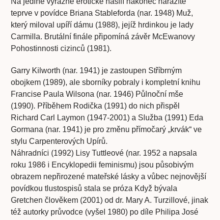
Na jediné výrazně erotické násilí nakonec narazíte
teprve v povídce Briana Stableforda (nar. 1948) Muž,
který miloval upíří dámu (1988), jejíž hrdinkou je lady
Carmilla. Brutální finále připomíná závěr McEwanovy
Pohostinnosti cizinců (1981).
Garry Kilworth (nar. 1941) je zastoupen Stříbrným
obojkem (1989), ale sborníky pobraly i kompletní knihu
Francise Paula Wilsona (nar. 1946) Půlnoční mše
(1990). Příběhem Rodička (1991) do nich přispěl
Richard Carl Laymon (1947-2001) a Služba (1991) Eda
Gormana (nar. 1941) je pro změnu přímočarý „krvák“ ve
stylu Carpenterových Upírů.
Náhradníci (1992) Lisy Tuttleové (nar. 1952 a napsala
roku 1986 i Encyklopedii feminismu) jsou působivým
obrazem nepřirozené mateřské lásky a vůbec nejnovější
povídkou tlustospisů stala se próza Když bývala
Gretchen člověkem (2001) od dr. Mary A. Turzillové, jinak
též autorky průvodce (vyšel 1980) po díle Philipa José