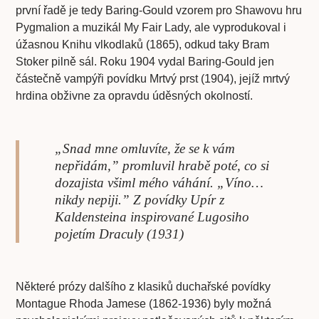
první řadě je tedy Baring-Gould vzorem pro Shawovu hru
Pygmalion a muzikál My Fair Lady, ale vyprodukoval i
úžasnou Knihu vlkodlaků (1865), odkud taky Bram
Stoker pilně sál. Roku 1904 vydal Baring-Gould jen
částečně vampýři povídku Mrtvý prst (1904), jejíž mrtvý
hrdina obživne za opravdu úděsných okolností.
„Snad mne omluvíte, že se k vám
nepřidám,” promluvil hrabě poté, co si
dozajista všiml mého váhání. „Víno…
nikdy nepiji.” Z povídky Upír z
Kaldensteina inspirované Lugosiho
pojetím Draculy (1931)
Některé prózy dalšího z klasiků duchařské povídky
Montague Rhoda Jamese (1862-1936) byly možná