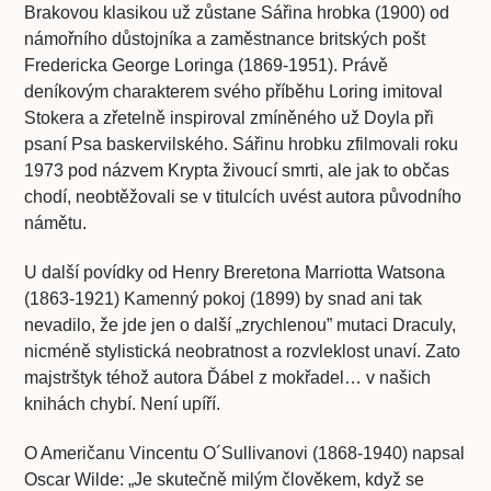
Brakovou klasikou už zůstane Sářina hrobka (1900) od
námořního důstojníka a zaměstnance britských pošt
Fredericka George Loringa (1869-1951). Právě
deníkovým charakterem svého příběhu Loring imitoval
Stokera a zřetelně inspiroval zmíněného už Doyla při
psaní Psa baskervilského. Sářinu hrobku zfilmovali roku
1973 pod názvem Krypta živoucí smrti, ale jak to občas
chodí, neobtěžovali se v titulcích uvést autora původního
námětu.
U další povídky od Henry Breretona Marriotta Watsona
(1863-1921) Kamenný pokoj (1899) by snad ani tak
nevadilo, že jde jen o další „zrychlenou” mutaci Draculy,
nicméně stylistická neobratnost a rozvleklost unaví. Zato
majstrštyk téhož autora Ďábel z mokřadel… v našich
knihách chybí. Není upíří.
O Američanu Vincentu O´Sullivanovi (1868-1940) napsal
Oscar Wilde: „Je skutečně milým člověkem, když se