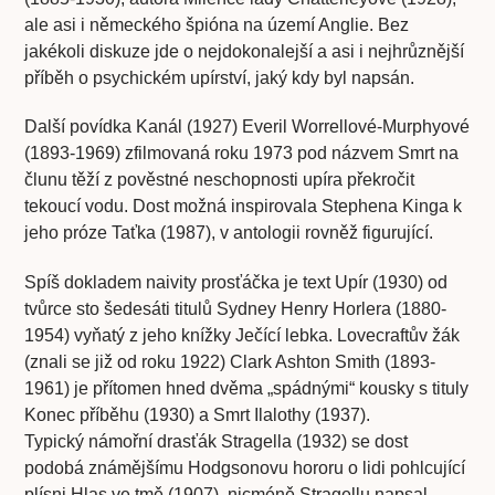
ale asi i německého špióna na území Anglie. Bez
jakékoli diskuze jde o nejdokonalejší a asi i nejhrůznější
příběh o psychickém upírství, jaký kdy byl napsán.
Další povídka Kanál (1927) Everil Worrellové-Murphyové
(1893-1969) zfilmovaná roku 1973 pod názvem Smrt na
člunu těží z pověstné neschopnosti upíra překročit
tekoucí vodu. Dost možná inspirovala Stephena Kinga k
jeho próze Taťka (1987), v antologii rovněž figurující.
Spíš dokladem naivity prosťáčka je text Upír (1930) od
tvůrce sto šedesáti titulů Sydney Henry Horlera (1880-
1954) vyňatý z jeho knížky Ječící lebka. Lovecraftův žák
(znali se již od roku 1922) Clark Ashton Smith (1893-
1961) je přítomen hned dvěma „spádnými“ kousky s tituly
Konec příběhu (1930) a Smrt Ilalothy (1937).
Typický námořní drasťák Stragella (1932) se dost
podobá známějšímu Hodgsonovu hororu o lidi pohlcující
plísni Hlas ve tmě (1907), nicméně Stragellu napsal