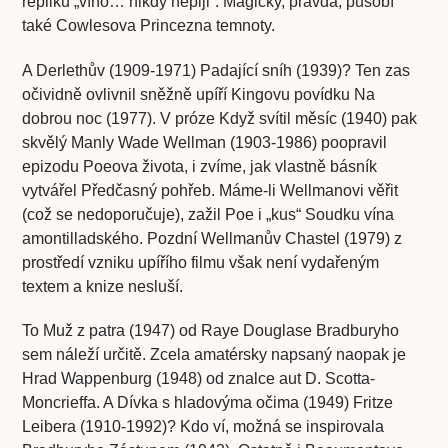
repliku „víno… nikdy nepiji”. Magicky, pravda, působí
také Cowlesova Princezna temnoty.
A Derlethův (1909-1971) Padající sníh (1939)? Ten zas
očividně ovlivnil sněžně upíří Kingovu povídku Na
dobrou noc (1977). V próze Když svítil měsíc (1940) pak
skvělý Manly Wade Wellman (1903-1986) poopravil
epizodu Poeova života, i zvíme, jak vlastně básník
vytvářel Předčasný pohřeb. Máme-li Wellmanovi věřit
(což se nedoporučuje), zažil Poe i „kus“ Soudku vína
amontilladského. Pozdní Wellmanův Chastel (1979) z
prostředí vzniku upířího filmu však není vydařeným
textem a knize nesluší.
To Muž z patra (1947) od Raye Douglase Bradburyho
sem náleží určitě. Zcela amatérsky napsaný naopak je
Hrad Wappenburg (1948) od znalce aut D. Scotta-
Moncrieffa. A Dívka s hladovýma očima (1949) Fritze
Leibera (1910-1992)? Kdo ví, možná se inspirovala