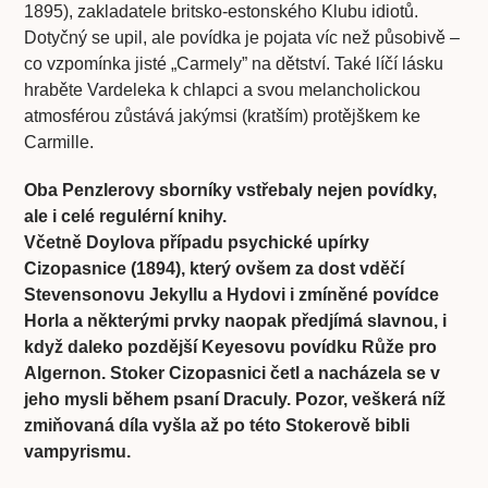
1895), zakladatele britsko-estonského Klubu idiotů.
Dotyčný se upil, ale povídka je pojata víc než působivě –
co vzpomínka jisté „Carmely” na dětství. Také líčí lásku
hraběte Vardeleka k chlapci a svou melancholickou
atmosférou zůstává jakýmsi (kratším) protějškem ke
Carmille.
Oba Penzlerovy sborníky vstřebaly nejen povídky,
ale i celé regulérní knihy.
Včetně Doylova případu psychické upírky
Cizopasnice (1894), který ovšem za dost vděčí
Stevensonovu Jekyllu a Hydovi i zmíněné povídce
Horla a některými prvky naopak předjímá slavnou, i
když daleko pozdější Keyesovu povídku Růže pro
Algernon. Stoker Cizopasnici četl a nacházela se v
jeho mysli během psaní Draculy. Pozor, veškerá níž
zmiňovaná díla vyšla až po této Stokerově bibli
vampyrismu.