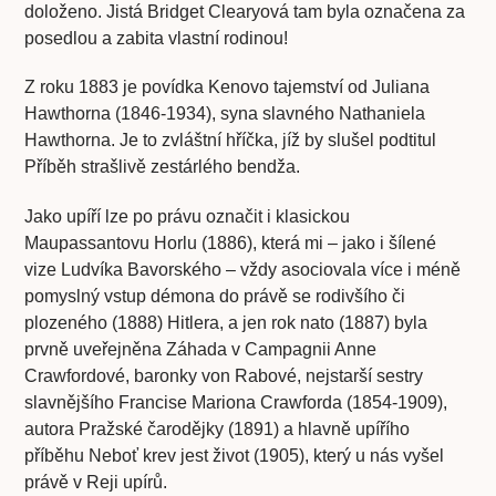
doloženo. Jistá Bridget Clearyová tam byla označena za
posedlou a zabita vlastní rodinou!
Z roku 1883 je povídka Kenovo tajemství od Juliana
Hawthorna (1846-1934), syna slavného Nathaniela
Hawthorna. Je to zvláštní hříčka, jíž by slušel podtitul
Příběh strašlivě zestárlého bendža.
Jako upíří lze po právu označit i klasickou
Maupassantovu Horlu (1886), která mi – jako i šílené
vize Ludvíka Bavorského – vždy asociovala více i méně
pomyslný vstup démona do právě se rodivšího či
plozeného (1888) Hitlera, a jen rok nato (1887) byla
prvně uveřejněna Záhada v Campagnii Anne
Crawfordové, baronky von Rabové, nejstarší sestry
slavnějšího Francise Mariona Crawforda (1854-1909),
autora Pražské čarodějky (1891) a hlavně upířího
příběhu Neboť krev jest život (1905), který u nás vyšel
právě v Reji upírů.