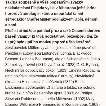
Takřka souběžně s výše popsanými svazky
nakladatelství Plejáda vyšla v Albatrosu ještě jedna
hororová antologie, kterou uspořádal tamní
šéfredaktor Ondřej Müller pod názvem Upíři, démoni
a spol.
Přečíst si můžete patnáct próz a také Ossenfelderovu
báseň Vampýr (1748), podstatnou bezesporu tím, že
tu prý bylo upířího motivu poprvé užito literárně.
Šest povídek Müllerovy antologie sice známe právě od
Penzlera (autory jsou Lintonová, Loring, Blackwood,
Benson, Leiber a Beaumont), ale dalších devět ne. Jde o
Zlomek vyprávění (1816, vydáno až 1928) G. G. Byrona,
Nech mrtvé odpočívat v pokoji (1823) Ernesta Raupacha
(tato povídka inspirovala tvůrce Carmilly), Neviditelné
oko aneb Hostinec U tří oběšenců (1859) Emile
Erckmanna a Alexandre Chatriana a taktéž se jedná o
krajně skurilního Posledního upíra (1893) od Philipa
Stewarta Robinsona, o Luellu Millerovou (1902) Mary
Eleonor Wilkinsové-Freemanové, o Rendez-vous (1909)