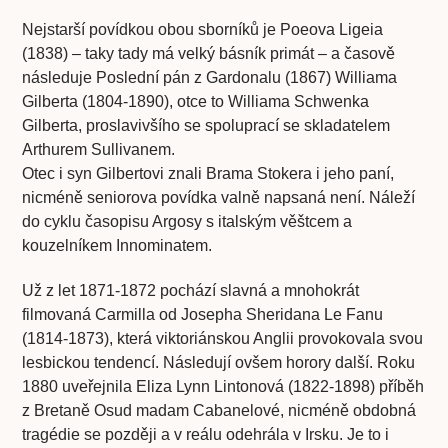
Nejstarší povídkou obou sborníků je Poeova Ligeia
(1838) – taky tady má velký básník primát – a časově
následuje Poslední pán z Gardonalu (1867) Williama
Gilberta (1804-1890), otce to Williama Schwenka
Gilberta, proslavivšího se spoluprací se skladatelem
Arthurem Sullivanem.
Otec i syn Gilbertovi znali Brama Stokera i jeho paní,
nicméně seniorova povídka valně napsaná není. Náleží
do cyklu časopisu Argosy s italským věštcem a
kouzelníkem Innominatem.
Už z let 1871-1872 pochází slavná a mnohokrát
filmovaná Carmilla od Josepha Sheridana Le Fanu
(1814-1873), která viktoriánskou Anglii provokovala svou
lesbickou tendencí. Následují ovšem horory další. Roku
1880 uveřejnila Eliza Lynn Lintonová (1822-1898) příběh
z Bretaně Osud madam Cabanelové, nicméně obdobná
tragédie se později a v reálu odehrála v Irsku. Je to i