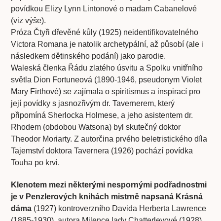
povídkou Elizy Lynn Lintonové o madam Cabanelové
(viz výše).
Próza Čtyři dřevěné kůly (1925) neidentifikovatelného
Victora Romana je natolik archetypální, až působí (ale i
následkem dětinského podání) jako parodie.
Waleská členka Řádu zlatého úsvitu a Spolku vnitřního
světla Dion Fortuneová (1890-1946, pseudonym Violet
Mary Firthové) se zajímala o spiritismus a inspirací pro
její povídky s jasnozřivým dr. Tavernerem, který
připomíná Sherlocka Holmese, a jeho asistentem dr.
Rhodem (obdobou Watsona) byl skutečný doktor
Theodor Moriarty. Z autorčina prvého beletristického díla
Tajemství doktora Tavernera (1926) pochází povídka
Touha po krvi.
Klenotem mezi některými nespornými podřadnostmi
je v Penzlerových knihách mistrně napsaná Krásná
dáma
(1927) kontroverzního Davida Herberta Lawrence
(1885-1930), autora Milence lady Chatterleyové (1928),