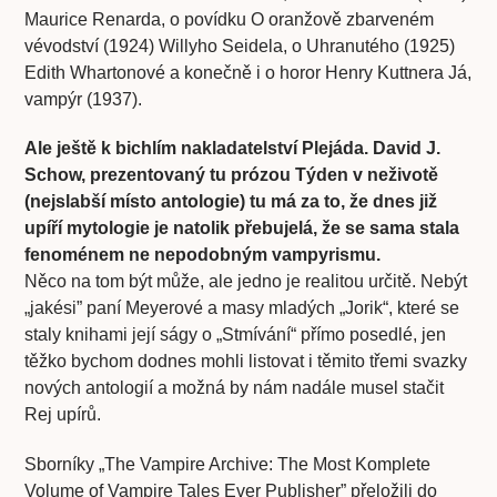
Maurice Renarda, o povídku O oranžově zbarveném
vévodství (1924) Willyho Seidela, o Uhranutého (1925)
Edith Whartonové a konečně i o horor Henry Kuttnera Já,
vampýr (1937).
Ale ještě k bichlím nakladatelství Plejáda. David J.
Schow, prezentovaný tu prózou Týden v neživotě
(nejslabší místo antologie) tu má za to, že dnes již
upíří mytologie je natolik přebujelá, že se sama stala
fenoménem ne nepodobným vampyrismu.
Něco na tom být může, ale jedno je realitou určitě. Nebýt
„jakési” paní Meyerové a masy mladých „Jorik“, které se
staly knihami její ságy o „Stmívání“ přímo posedlé, jen
těžko bychom dodnes mohli listovat i těmito třemi svazky
nových antologií a možná by nám nadále musel stačit
Rej upírů.
Sborníky „The Vampire Archive: The Most Komplete
Volume of Vampire Tales Ever Publisher” přeložili do