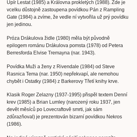
Upír Lestat (1985) a Královna prokletých (1988). Zde je
vcelku důstojně zastoupena povídkou Pán z Rampling
Gate (1984) a zvíme, že vedle ní vytvořila už prý povídku
jen jedinou.
Próza Drákulova židle (1980) měla být původně
epilogem románu Drákulova pomsta (1978) od Petera
Berresforda Elvise Tremayna (nar. 1943).
Povídka Muži a ženy z Rivendale (1984) od Steve
Rasnica Tema (nar. 1950) nepřekvapí, ale nemohou
chybět i Ostatky (1984) z Barkerovy Třetí knihy krve.
Klasik Roger Zelazny (1937-1995) přispěl textem Denní
krev (1985) a Brian Lumley (narozený roku 1937, jen
devět měsíců po Lovecraftově smrti, jak sám
zdůrazňoval) je prezentován bizarní povídkou Nekros
(1986).