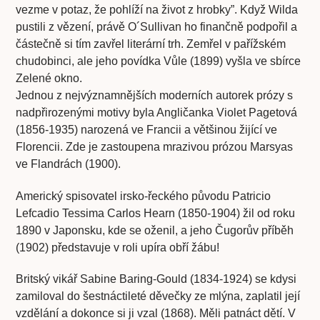
vezme v potaz, že pohlíží na život z hrobky”. Když Wilda
pustili z vězení, právě O´Sullivan ho finančně podpořil a
částečně si tím zavřel literární trh. Zemřel v pařížském
chudobinci, ale jeho povídka Vůle (1899) vyšla ve sbírce
Zelené okno.
Jednou z nejvýznamnějších moderních autorek prózy s
nadpřirozenými motivy byla Angličanka Violet Pagetová
(1856-1935) narozená ve Francii a většinou žijící ve
Florencii. Zde je zastoupena mrazivou prózou Marsyas
ve Flandrách (1900).
Americký spisovatel irsko-řeckého původu Patricio
Lefcadio Tessima Carlos Hearn (1850-1904) žil od roku
1890 v Japonsku, kde se oženil, a jeho Čugorův příběh
(1902) představuje v roli upíra obří žábu!
Britský vikář Sabine Baring-Gould (1834-1924) se kdysi
zamiloval do šestnáctileté děvečky ze mlýna, zaplatil její
vzdělání a dokonce si ji vzal (1868). Měli patnáct dětí. V