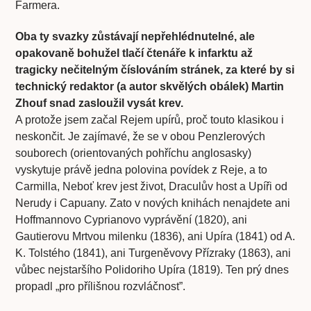
Farmera.
Oba ty svazky zůstávají nepřehlédnutelné, ale
opakovaně bohužel tlačí čtenáře k infarktu až
tragicky nečitelným číslováním stránek, za které by si
technický redaktor (a autor skvělých obálek) Martin
Zhouf snad zasloužil vysát krev.
A protože jsem začal Rejem upírů, proč touto klasikou i
neskončit. Je zajímavé, že se v obou Penzlerových
souborech (orientovaných pohříchu anglosasky)
vyskytuje právě jedna polovina povídek z Reje, a to
Carmilla, Neboť krev jest život, Draculův host a Upíři od
Nerudy i Capuany. Zato v nových knihách nenajdete ani
Hoffmannovo Cyprianovo vyprávění (1820), ani
Gautierovu Mrtvou milenku (1836), ani Upíra (1841) od A.
K. Tolstého (1841), ani Turgeněvovy Přízraky (1863), ani
vůbec nejstaršího Polidoriho Upíra (1819). Ten prý dnes
propadl „pro přílišnou rozvláčnost”.