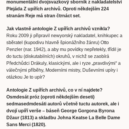
monumentální dvojsvazkový sborník z nakladatelství
Plejáda Z upířích archivů. Oproti někdejším 224
stranám Reje má stran čtrnáct set.
Jak vlastně antologie Z upířích archivů vznikla?
Roku 2009 ji připravil newyorský nakladatel, knihkupec a
sběratel (kupodivu hlavně špionážního žánru) Otto
Penzler (nar. 1942), a aby mu povídky nepřetekly, třídil je
do tuctu (diskutabilních) okruhů, v nichž se zaobírá
Předchůdci Drákuly, klasickými, ale i ryze „pravdivými“ a
válečnými příběhy, Moderními mistry, Duševními upíry i
otázkou Je to upír?
Antologie Z upířích archivů, co v ní najdete?
Osmdesát próz (oproti někdejším deseti)
sedmasedmdesáti autorů včetně tuctu autorek, ale i
dvojí upíří verše – báseň George Gorgona Byrona
Džaur (1813) a skladbu Johna Keatse La Belle Dame
Sans Merci (1820).