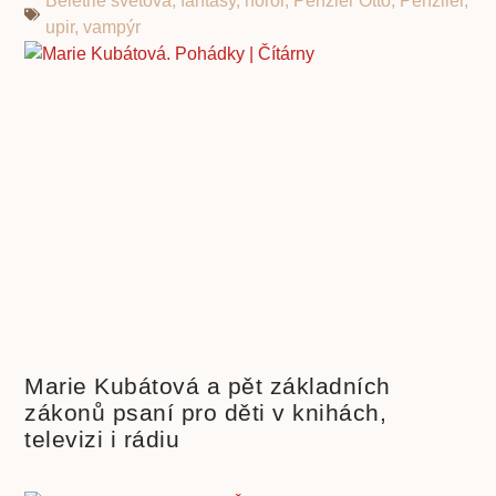
Beletrie světová
,
fantasy
,
horor
,
Penzler Otto
,
Penzller
,
upir
,
vampýr
Marie Kubátová a pět základních
zákonů psaní pro děti v knihách,
televizi i rádiu