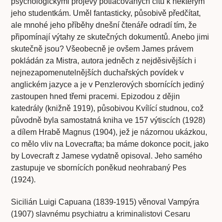
psychologickými projevy potlačovaných citů k některým
jeho studentkám. Uměl fantasticky, působivě předčítat,
ale mnohé jeho příběhy dnešní čtenáře odradí tím, že
připomínají výtahy ze skutečných dokumentů. Anebo jimi
skutečně jsou? Všeobecně je ovšem James právem
pokládán za Mistra, autora jedněch z nejděsivějších i
nejnezapomenutelnějších duchařských povídek v
anglickém jazyce a je v Penzlerových sbornících jediný
zastoupen hned třemi pracemi. Epizodou z dějin
katedrály (knižně 1919), působivou Kvílící studnou, což
původně byla samostatná kniha ve 157 výtiscích (1928)
a dílem Hrabě Magnus (1904), jež je názornou ukázkou,
co mělo vliv na Lovecrafta; ba máme dokonce pocit, jako
by Lovecraft z Jamese vydatně opisoval. Jeho samého
zastupuje ve sbornících poněkud neohrabaný Pes
(1924).
Sicilián Luigi Capuana (1839-1915) věnoval Vampýra
(1907) slavnému psychiatru a kriminalistovi Cesaru