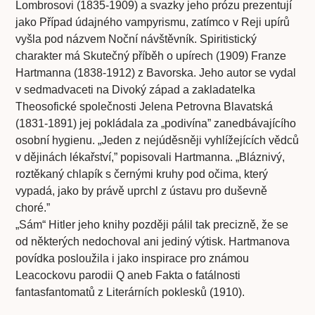
Lombrosovi (1835-1909) a svazky jeho prózu prezentují
jako Případ údajného vampyrismu, zatímco v Reji upírů
vyšla pod názvem Noční návštěvník. Spiritistický
charakter má Skutečný příběh o upírech (1909) Franze
Hartmanna (1838-1912) z Bavorska. Jeho autor se vydal
v sedmadvaceti na Divoký západ a zakladatelka
Theosofické společnosti Jelena Petrovna Blavatská
(1831-1891) jej pokládala za „podivína” zanedbávajícího
osobní hygienu. „Jeden z nejúděsněji vyhlížejících vědců
v dějinách lékařství,” popisovali Hartmanna. „Bláznivý,
roztěkaný chlapík s černými kruhy pod očima, který
vypadá, jako by právě uprchl z ústavu pro duševně
choré.”
„Sám“ Hitler jeho knihy později pálil tak precizně, že se
od některých nedochoval ani jediný výtisk. Hartmanova
povídka posloužila i jako inspirace pro známou
Leacockovu parodii Q aneb Fakta o fatálnosti
fantasfantomatů z Literárních poklesků (1910).