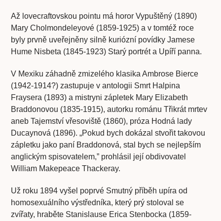
Až lovecraftovskou pointu má horor Vypuštěný (1890)
Mary Cholmondeleyové (1859-1925) a v tomtéž roce
byly prvně uveřejněny silně kuriózní povídky Jamese
Hume Nisbeta (1845-1923) Starý portrét a Upíří panna.
V Mexiku záhadně zmizelého klasika Ambrose Bierce
(1942-1914?) zastupuje v antologii Smrt Halpina
Fraysera (1893) a mistryni zápletek Mary Elizabeth
Braddonovou (1835-1915), autorku románu Třikrát mrtev
aneb Tajemství vřesoviště (1860), próza Hodná lady
Ducaynová (1896). „Pokud bych dokázal stvořit takovou
zápletku jako paní Braddonová, stal bych se nejlepším
anglickým spisovatelem,” prohlásil její obdivovatel
William Makepeace Thackeray.
Už roku 1894 vyšel poprvé Smutný příběh upíra od
homosexuálního výstředníka, který prý stoloval se
zvířaty, hraběte Stanislause Erica Stenbocka (1859-