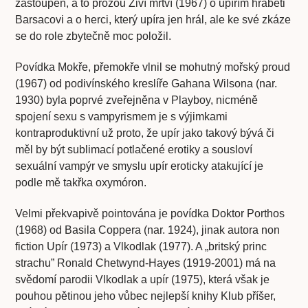
zastoupen, a to prózou Živí mrtví (1967) o upířím hraběti
Barsacovi a o herci, který upíra jen hrál, ale ke své zkáze
se do role zbytečně moc položil.
Povídka Mokře, přemokře vlnil se mohutný mořský proud
(1967) od podivínského kreslíře Gahana Wilsona (nar.
1930) byla poprvé zveřejněna v Playboy, nicméně
spojení sexu s vampyrismem je s výjimkami
kontraproduktivní už proto, že upír jako takový bývá či
měl by být sublimací potlačené erotiky a sousloví
sexuální vampýr ve smyslu upír eroticky atakující je
podle mě takřka oxymóron.
Velmi překvapivě pointována je povídka Doktor Porthos
(1968) od Basila Coppera (nar. 1924), jinak autora non
fiction Upír (1973) a Vlkodlak (1977). A „britský princ
strachu” Ronald Chetwynd-Hayes (1919-2001) má na
svědomí parodii Vlkodlak a upír (1975), která však je
pouhou pětinou jeho vůbec nejlepší knihy Klub příšer,