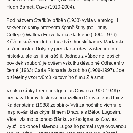
Hugh Barnett Cave (1910-2004).
Pod názvem Staříkův příběh (1933) vyšla v antologii i
sekvence knihy profesora španělštiny (na Trinity
College) Waltera Fitzwilliama Starkieho (1894-1976)
Křížem krážem: dobrodružství s housličkami v Maďarsku
a Rumunsku. Dotyčný předkládá kdesi zaslechnutou
historku, ale asi ji přikrášlil. Jednou z vůbec nejlepších
povídek souborů je ovšem vskutku děsuplné Odhalení v
černé (1933) Carla Richarda Jacobiho (1909-1997). Jde
o zřetelný vzor tvůrců kultovního filmu Zlá smrt.
Vnuk cikánky Frederick Ignatius Cowles (1900-1948) si
nechával knihy ilustrovat manželkou Doris a jeho Upír z
Kaldensteina (1938) ze sbírky Vytí za nočního vichru je
inspirován klasickým filmem Dracula s Bélou Lugosim.
Více i viz motto tohoto článku, anžto Ignatius Cowles
využil dokonce i slavnou Lugosiho pomalu vyslovovanou