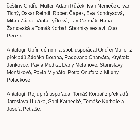
češtiny Ondřej Müller, Adam Růžek, Ivan Němeček, Ivar
Tichý, Oskar Reindl, Robert Čapek, Eva Kondrysová,
Milan Žáček, Viola Tyčková, Jan Čermák, Hana
Žantovská a Tomáš Korbař. Sborníky sestavil Otto
Penzler.
Antologii Upíři, démoni a spol. uspořádal Ondřej Müller z
překladů Zdeňka Berana, Radovana Charváta, Kryštofa
Jankovce, Pavla Medka, Dany Melanové, Stanislavy
Menšíkové, Pavla Mlynáře, Petra Onufera a Mileny
Poláčkové.
Antologii Rej upírů uspořádal Tomáš Korbař z překladů
Jaroslava Huláka, Soni Karnecké, Tomáše Korbaře a
Josefa Petráše.