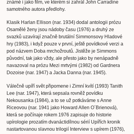
známé i jako film, ve kterém si zahrál John Carradine
samotného autora předlohy.
Klasik Harlan Ellison (nar. 1934) dodal antologii prózu
Osamělé ženy jsou nádoby času (1976) a druhý ze
svazků uzavírají značně brutální Simmonsovy Hladové
hry (1983), i když pouze v první, ještě povídkové verzi a
pod názvem Doba mrchožroutů. Jistěže je Simmons
původní, tak jako vždy, ale přesto jako by nenápadně
navazoval na prózu Mezi mrtvými (1982) od Gardnera
Dozoise (nar. 1947) a Jacka Danna (nar. 1945).
Válečně upíří svět připomene i Zimní kvítí (1993) Tanith
Lee (nar. 1947), která sepsala rovněž povídku
Nekousanka (1984), a to se už potkáváme s Anne
Riceovou (nar. 1941 jako Howard Allen O´Brienová),
která se počínaje rokem 1976 zapisuje do historie
upírologie prozatím dvanáctidílnou sérií Upířích kronik
nastartovanou slavnou trilogií Interview s upírem (1976),