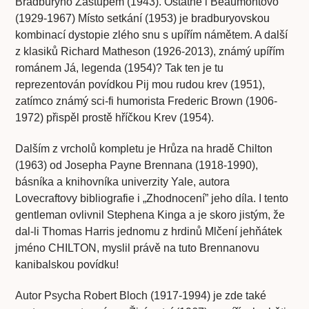
Bradburyho Zástupem (1943). Ostatně i Beaumontovo
(1929-1967) Místo setkání (1953) je bradburyovskou
kombinací dystopie zlého snu s upířím námětem. A další
z klasiků Richard Matheson (1926-2013), známý upířím
románem Já, legenda (1954)? Tak ten je tu
reprezentován povídkou Pij mou rudou krev (1951),
zatímco známý sci-fi humorista Frederic Brown (1906-
1972) přispěl prostě hříčkou Krev (1954).
Dalším z vrcholů kompletu je Hrůza na hradě Chilton
(1963) od Josepha Payne Brennana (1918-1990),
básníka a knihovníka univerzity Yale, autora
Lovecraftovy bibliografie i „Zhodnocení” jeho díla. I tento
gentleman ovlivnil Stephena Kinga a je skoro jistým, že
dal-li Thomas Harris jednomu z hrdinů Mlčení jehňátek
jméno CHILTON, myslil právě na tuto Brennanovu
kanibalskou povídku!
Autor Psycha Robert Bloch (1917-1994) je zde také