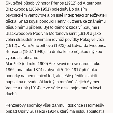
Skutečně působivý horor Přenos (1912) od Algernona
Blackwooda (1869-1951) pojednává o dalším
psychickém vampýrovi a při jisté interpretaci zneuživateli
děcka. Snad kdysi ponoukl Henry Kuttnera ke známému
děsuplnému příběhu Byl to démon; kdož ví. Zaujme i
Blackwoodova Podivná Mortonova smrt (1910) a jako
velmi strašidelné vnímám rovněž povídky Pokoj ve věži
(1912) a Paní Amworthová (1923) od Edwarda Frederica
Bensona (1867-1940). Ta druhá knize nějakou mýlkou
vypadla z obsahu.
Manželé (od roku 1900) Askewovi (on se narodil roku
1866, ona roku 1874) zahynuli 5. 10. 1917 při útoku
ponorky na nemocniční loď, ale ještě předtím stačili
napsat na devadesát laciných románů. Jejich Aylmer
Vance a upír (1914) je ze série o stejnojmenném lovci
duchů.
Penzlerovy sborníky však zahrnuli dokonce i Holmesův
případ Upír v Sussexu (1924), který má jistou spojitost s