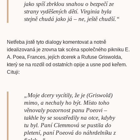
jako spíš zbrklou snahou o bezpečí ze
strany vyděšených dětí. Virginia byla
stejně chudá jako já – ne, ještě chudší.“
Netřeba jistě tyto dialogy komentovat a notně
idealizovaná je zrovna tak scéna společného pikniku E.
A. Poea, Frances, jejích dcerek a Rufuse Griswolda,
který se na rozdíl od ostatních opije a usne pod keřem.
Cituji:
„Moje dcery vycítily, že je (Griswold)
mimo, a nechaly ho být. Místo toho
věnovaly pozornost panu Poeovi –
takhle by se soustředily na otce, kdyby
tu byl. Paní Clemmová se pustila do
pletení, paní Poeová do náhrdelníku z