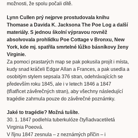
možnosti, že spolu počali dítě.
Lynn Cullen prý nejprve prostudovala knihu
Thomase a Davida K. Jacksona The Poe Log a další
materiály. S jednou školní výpravou rovněž
absolvovala prohlídku Poe Cottage v Bronxu, New
York, kde mj. spatřila smrtelné lůžko básníkovy ženy
Virginie.
Za pomoci prastarých map se pak pokusila projít i místa,
kudy snad kráčeli Edgar Allan a Frances, a pak usedla a
osobitým stylem sepsala 376 stran, odehrávajících se
především roku 1845, ale i v letech 1846 a 1847
(třiatřicet závěrečných stran), aby všechny následující
tragédie zahrnula pouze do závěrečné poznámky.
Jaké to tragédie? Možná tušíte.
30. 1. 1847 podlehla tuberkulóze čtyřiadvacetiletá
Virginia Poeová.
V říjnu 1847 zesnula – z neznámých příčin – i