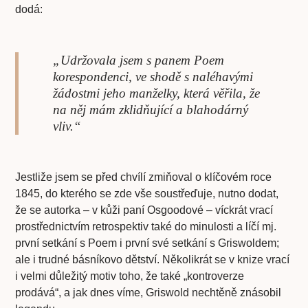
dodá:
„Udržovala jsem s panem Poem
korespondenci, ve shodě s naléhavými
žádostmi jeho manželky, která věřila, že
na něj mám zklidňující a blahodárný
vliv.“
Jestliže jsem se před chvílí zmiňoval o klíčovém roce
1845, do kterého se zde vše soustřeďuje, nutno dodat,
že se autorka – v kůži paní Osgoodové – víckrát vrací
prostřednictvím retrospektiv také do minulosti a líčí mj.
první setkání s Poem i první své setkání s Griswoldem;
ale i trudné básníkovo dětství. Několikrát se v knize vrací
i velmi důležitý motiv toho, že také „kontroverze
prodává“, a jak dnes víme, Griswold nechtěně znásobil