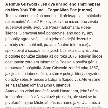
A Rufus Griswold? Jen dva dni po jeho smrti napsal
do New York Tribune: „Edgar Allan Poe je mrtvý…
Toto oznámení možná mnoho lidí překvapí, ale málokoho
rozesmutní.“ A pak? Po zbytek svého mizerného života
sugeroval světu svou vizi Poea-narkomana, Poea-
šílence. Upravoval také bohorovně jeho dopisy, aby
působily agresivněji, lhal o jeho někdejší dezerci z
armády (zde mohl mít, pravda, špatné informace) a
spekuloval o sexuálních stycích básníka s tchýní. Jeho
biografie bohužel zůstala až do roku 1875 jediným široce
dostupným zdrojem informací o Poeovi a pověst génia
nenávratně pošpinila. Sám Griswold zemřel roku 1857,
jak jinak, na tuberkulózu, a sám v pokoji, který si vyzdobil
obrázky sebe, Frances a Edgara (kupodivu). Ale vraťme
se na začátek románu Lynn Cullenové.
Autorka ho velmi tradičně uvádí Havranem, jehož nám
kniha předestírá v Nezvalově překladu, ale staví se tu
prvořadě na jiné Mistrově básni, známé jako Ulalume, a