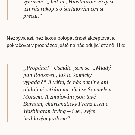
výkřikem: „Teď ne, Hawthorne! Brzy si
ten váš rukopis o šarlatovém čemsi
přečtu.“
Nezbývá asi, než takou polopatičnost akceptovat a
pokračovat v procházce ještě na následující straně. Hle:
„Propána!“ Usmála jsem se. „Mladý
pan Roosevelt, jak to komicky
vypadá?“ A věřte, že nás nemine ani
obdobné setkání na ulici se Samuelem
Morsem. A zmiňováni jsou také
Barnum, charismatický Franz Liszt a
Washington Irving – i se „svým
bezhlavým jezdcem“.