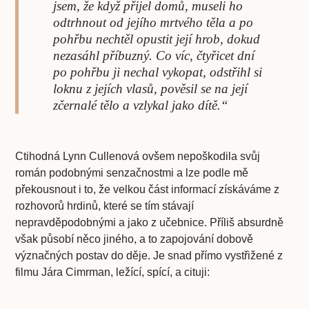
jsem, že když přijel domů, museli ho
odtrhnout od jejího mrtvého těla a po
pohřbu nechtěl opustit její hrob, dokud
nezasáhl příbuzný. Co víc, čtyřicet dní
po pohřbu ji nechal vykopat, odstřihl si
loknu z jejích vlasů, pověsil se na její
zčernalé tělo a vzlykal jako dítě.“
Ctihodná Lynn Cullenová ovšem nepoškodila svůj
román podobnými senzačnostmi a lze podle mě
překousnout i to, že velkou část informací získáváme z
rozhovorů hrdinů, které se tím stávají
nepravděpodobnými a jako z učebnice. Příliš absurdně
však působí něco jiného, a to zapojování dobově
význačných postav do děje. Je snad přímo vystřižené z
filmu Jára Cimrman, ležící, spící, a cituji: