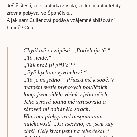
Ještě štěstí, že si autorka zjistila, že tento autor tehdy
zrovna pobýval ve Španělsku.
A jak nám Cullenová podává vzájemné sbližování
hrdinů? Cituji:
Chytil mě za zápěstí. „Potřebuju tě.“
„To nejde,“
„Tak proč jsi přišla?“
„Byli bychom vyvrhelové.“
„To je mi jedno.“ Přitiskl mě k sobě. V
matném světle plynových pouličních
lamp jsem viděla vášeň v jeho očích.
Jeho syrová touha mě vzrušovala a
zároveň mi naháněla strach.
Hlas mu překypoval nespoutanou
naléhavostí. „Jsi všechno, co jsem kdy
chtěl. Celý život jsem na tebe čekal.“