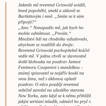
Jakmile mě reverend Griswold uviděl,
hned popoběhl, smekl a uklonil se
Bartlettovým i mně. „Smím se k vám
připojit?“
„Ano.“ Nenapadlo mě, jak bych ho
mohla odmítnout. „Prosím.“
Množství lidí na chodníku vyžadovalo,
abychom se rozdělili do dvojic.
Reverend Griswold pochopitelně kráčel
vedle mě. V jednu chvíli se slavnostně
dotkl klobouku na pozdrav Jamesi
Fenimoru Cooperovi s manželkou –
známý spisovatel se nejdřív koukl na
svou ženu, než s úklonou oplatil
pozdrav. O něco později reverend
srdečně zavolal na užaslého starostu
New Yorku, zato když se k němu přiblížil
jakýsi seriózní mladík, odmávl ho pryč s