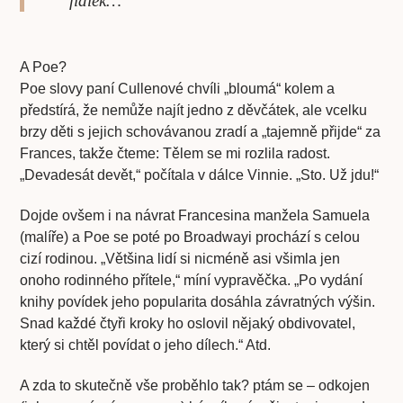
fialek…“
A Poe?
Poe slovy paní Cullenové chvíli „bloumá“ kolem a
předstírá, že nemůže najít jedno z děvčátek, ale vcelku
brzy děti s jejich schovávanou zradí a „tajemně přijde“ za
Frances, takže čteme: Tělem se mi rozlila radost.
„Devadesát devět,“ počítala v dálce Vinnie. „Sto. Už jdu!“
Dojde ovšem i na návrat Francesina manžela Samuela
(malíře) a Poe se poté po Broadwayi prochází s celou
cizí rodinou. „Většina lidí si nicméně asi všimla jen
onoho rodinného přítele,“ míní vypravěčka. „Po vydání
knihy povídek jeho popularita dosáhla závratných výšin.
Snad každé čtyři kroky ho oslovil nějaký obdivovatel,
který si chtěl povídat o jeho dílech.“ Atd.
A zda to skutečně vše proběhlo tak? ptám se – odkojen