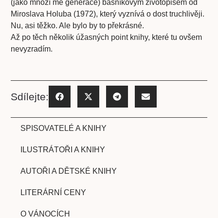
(jako mnozí mé generace) básníkovým životopisem od
Miroslava Holuba (1972), který vyznívá o dost truchlivěji.
Nu, asi těžko. Ale bylo by to překrásné.
Až po těch několik úžasných point knihy, které tu ovšem
nevyzradím.
Sdílejte:
SPISOVATELÉ A KNIHY
ILUSTRÁTOŘI A KNIHY
AUTOŘI A DĚTSKÉ KNIHY
LITERÁRNÍ CENY
O VÁNOCÍCH