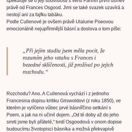
spekuluje se o její souvislosti s verši Fannin první úsměv
právě od Frances Osgood. Jimi se také svazek uzavírá a
nestojí ani za fajfku tabáku.
Podle Cullenové je ovšem právě Ulalume Poeovou
emocionálně nejupřímnější básní a doslova o tom píše:
„Při jejím studiu jsem měla pocit, že
rozumím jeho vztahu s Frances i
bezedné sklíčenosti, již prožíval po jejich
rozchodu.“
Rozchodu? Ano. A Cullenová vychází i z jednoho
Francesina dopisu kritiku Griswoldovi (z roku 1850), ve
kterém je vylíčeno vůbec prvé básnířčino setkání s
Poem, a jak na ni učinil dojem. „Od té doby až do jeho
smrti jsme byli přátelé,“ tvrdí Osgoodová v onom dopise
budoucímu životopisci básníka a možná překvapivě