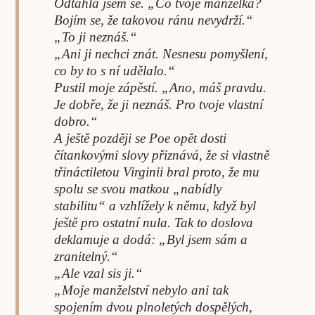
Odtáhla jsem se. „Co tvoje manželka?
Bojím se, že takovou ránu nevydrží.“
„To ji neznáš.“
„Ani ji nechci znát. Nesnesu pomyšlení,
co by to s ní udělalo.“
Pustil moje zápěstí. „Ano, máš pravdu.
Je dobře, že ji neznáš. Pro tvoje vlastní
dobro.“
A ještě později se Poe opět dosti
čítankovými slovy přiznává, že si vlastně
třináctiletou Virginii bral proto, že mu
spolu se svou matkou „nabídly
stabilitu“ a vzhlížely k němu, když byl
ještě pro ostatní nula. Tak to doslova
deklamuje a dodá: „Byl jsem sám a
zranitelný.“
„Ale vzal sis ji.“
„Moje manželství nebylo ani tak
spojením dvou plnoletých dospělých,