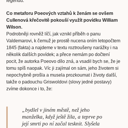
legendu.
Co metaforu Poeových vztahů k ženám se ovšem
Cullenová křečovitě pokouší využít povídku William
Wilson.
Podrobněji rovněž líčí, jak vznikl příběh o panu
Valdemarovi, k čemuž je prostě nucena oním letopočtem
1845 (fakta) a najdeme v textu roztroušeny narážky i na
několik dalších povídek; a přece nemám po dočtení
pocit, že autorka Poeovo dílo zná, a vsadil bych se, že je
tomu spíš naopak. Víc ji zajímal on sám, jeho životem si
nepochybně prošla a musela prozkoumat i životy další,
takže o padouchu Griswoldovi (slovy jedné postavy)
zvíme dokonce i to, že:
„bydlel v jiném městě, než jeho
manželka, když ještě žila, a teprve po
její smrti po ní začal tesknit. Slyšela