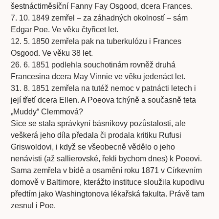
šestnáctiměsíční Fanny Fay Osgood, dcera Frances.
7. 10. 1849 zemřel – za záhadných okolností – sám
Edgar Poe. Ve věku čtyřicet let.
12. 5. 1850 zemřela pak na tuberkulózu i Frances
Osgood. Ve věku 38 let.
26. 6. 1851 podlehla souchotinám rovněž druhá
Francesina dcera May Vinnie ve věku jedenáct let.
31. 8. 1851 zemřela na tutéž nemoc v patnácti letech i
její třetí dcera Ellen. A Poeova tchýně a současně teta
„Muddy“ Clemmová?
Sice se stala správkyní básníkovy pozůstalosti, ale
veškerá jeho díla předala či prodala kritiku Rufusi
Griswoldovi, i když se všeobecně vědělo o jeho
nenávisti (až sallierovské, řekli bychom dnes) k Poeovi.
Sama zemřela v bídě a osamění roku 1871 v Církevním
domově v Baltimore, kterážto instituce sloužila kupodivu
předtím jako Washingtonova lékařská fakulta. Právě tam
zesnul i Poe.