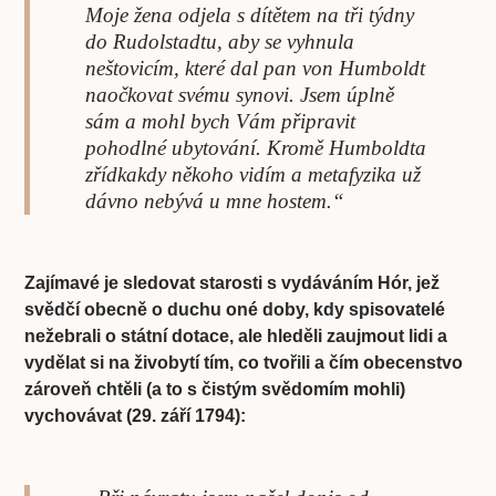
Moje žena odjela s dítětem na tři týdny
do Rudolstadtu, aby se vyhnula
neštovicím, které dal pan von Humboldt
naočkovat svému synovi. Jsem úplně
sám a mohl bych Vám připravit
pohodlné ubytování. Kromě Humboldta
zřídkakdy někoho vidím a metafyzika už
dávno nebývá u mne hostem.“
Zajímavé je sledovat starosti s vydáváním Hór, jež
svědčí obecně o duchu oné doby, kdy spisovatelé
nežebrali o státní dotace, ale hleděli zaujmout lidi a
vydělat si na živobytí tím, co tvořili a čím obecenstvo
zároveň chtěli (a to s čistým svědomím mohli)
vychovávat (29. září 1794):