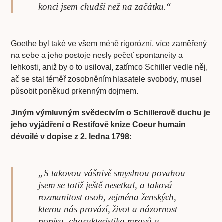
konci jsem chudší než na začátku.“
Goethe byl také ve všem méně rigorózní, více zaměřený
na sebe a jeho postoje nesly pečeť spontaneity a
lehkosti, aniž by o to usiloval, zatímco Schiller vedle něj,
ač se stal téměř zosobněním hlasatele svobody, musel
působit poněkud prkenným dojmem.
Jiným výmluvným svědectvím o Schillerově duchu je
jeho vyjádření o Restifově knize Coeur humain
dévoilé v dopise z 2. ledna 1798:
„S takovou vášnivě smyslnou povahou
jsem se totiž ještě nesetkal, a taková
rozmanitost osob, zejména ženských,
kterou nás provází, život a názornost
popisu, charakteristika mravů a