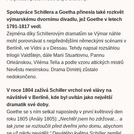
Spolupráce Schillera a Goetha přinesla také rozkvět
výmarskému dvornímu divadlu, jež Goethe v letech
1791-1817 vedl.
Zejména díky Schillerovým dramatům se Výmar náhle
mohl porovnávat s nejpřednějšími německými scénami v
Berlíně, ve Vídni a v Dessau. Tehdy napsal rozsáhlou
trilogii Valdštejn, dále Marii Stuartovnu, Pannu
Orleánskou, Viléma Tella a podle vzoru attických mistrů
Nevěstu mesinskou. Drama Dimitrij zůstalo
nedokončeno.
V roce 1804 zažívá Schiller vrchol své slávy na
návštěvě v Berlíně, kde byl uvítán jako největší
dramatik své doby.
Goethe se s ním setkal naposledy v první květnový den
roku 1805 (Anály 1805):
„Nechtěl jsem ho zdržovat… a
tak jsme se rozloučili před dveřmi jeho domu, abychom
se už nikdy neviděli.“ Devátého května Schiller zemřel.