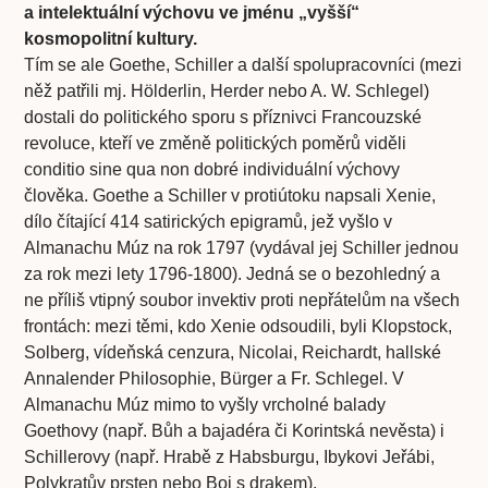
a intelektuální výchovu ve jménu „vyšší“
kosmopolitní kultury.
Tím se ale Goethe, Schiller a další spolupracovníci (mezi
něž patřili mj. Hölderlin, Herder nebo A. W. Schlegel)
dostali do politického sporu s příznivci Francouzské
revoluce, kteří ve změně politických poměrů viděli
conditio sine qua non dobré individuální výchovy
člověka. Goethe a Schiller v protiútoku napsali Xenie,
dílo čítající 414 satirických epigramů, jež vyšlo v
Almanachu Múz na rok 1797 (vydával jej Schiller jednou
za rok mezi lety 1796-1800). Jedná se o bezohledný a
ne příliš vtipný soubor invektiv proti nepřátelům na všech
frontách: mezi těmi, kdo Xenie odsoudili, byli Klopstock,
Solberg, vídeňská cenzura, Nicolai, Reichardt, hallské
Annalender Philosophie, Bürger a Fr. Schlegel. V
Almanachu Múz mimo to vyšly vrcholné balady
Goethovy (např. Bůh a bajadéra či Korintská nevěsta) i
Schillerovy (např. Hrabě z Habsburgu, Ibykovi Jeřábi,
Polykratův prsten nebo Boj s drakem).