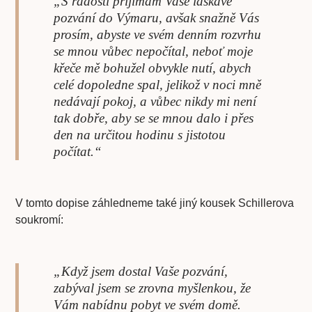
„S radostí přijímám Vaše laskavé
pozvání do Výmaru, avšak snažně Vás
prosím, abyste ve svém denním rozvrhu
se mnou vůbec nepočítal, neboť moje
křeče mě bohužel obvykle nutí, abych
celé dopoledne spal, jelikož v noci mně
nedávají pokoj, a vůbec nikdy mi není
tak dobře, aby se se mnou dalo i přes
den na určitou hodinu s jistotou
počítat.“
V tomto dopise záhledneme také jiný kousek Schillerova
soukromí:
„Když jsem dostal Vaše pozvání,
zabýval jsem se zrovna myšlenkou, že
Vám nabídnu pobyt ve svém domě.