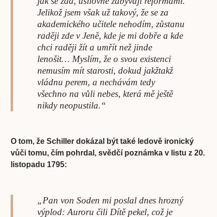
jak se zdá, usilovně zabývají reformami.
Jelikož jsem však už takový, že se za
akademického učitele nehodím, zůstanu
raději zde v Jeně, kde je mi dobře a kde
chci raději žít a umřít než jinde
lenošit… Myslím, že o svou existenci
nemusím mít starosti, dokud jakžtakž
vládnu perem, a nechávám tedy
všechno na vůli nebes, která mě ještě
nikdy neopustila.“
O tom, že Schiller dokázal být také ledově ironický
vůči tomu, čím pohrdal, svědčí poznámka v listu z 20.
listopadu 1795:
„Pan von Soden mi poslal dnes hrozný
výplod: Auroru čili Dítě pekel, což je