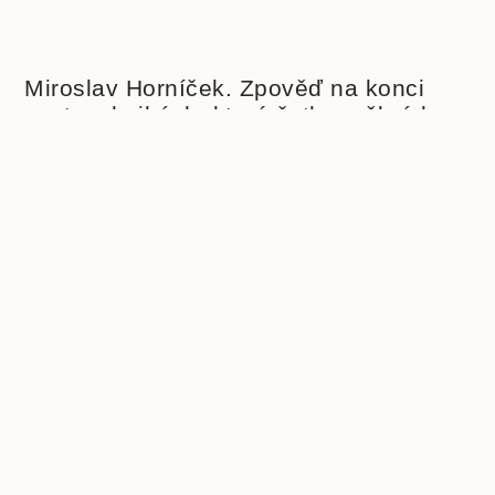
Miroslav Horníček. Zpověď na konci
cesty o knihách, které četl a měl rád
« Zpět
Další »
PODOBNÉ ČLÁNKY
Johann Wolfgang Goethe.
Neuvěřitelné štěstí, které v dětství
formovalo génia
Johann W. Goethe. Dramata Faust,
Egmont, Ifigenie na Tauridě
Tragédie Faust. Celoživotní dílo
básníka a myslitele J.W. Goetha
Beletrie pro děti
Beletrie
Beletrie pro mládež