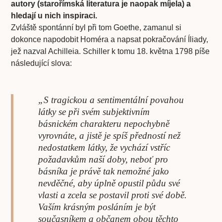
autory (starořímská literatura je naopak míjela) a
hledají u nich inspiraci.
Zvláště spontánní byl při tom Goethe, zamanul si
dokonce napodobit Homéra a napsat pokračování Íliady,
jež nazval Achilleia. Schiller k tomu 18. května 1798 píše
následující slova:
„S tragickou a sentimentální povahou
látky se při svém subjektivním
básnickém charakteru nepochybně
vyrovnáte, a jistě je spíš předností než
nedostatkem látky, že vychází vstříc
požadavkům naší doby, neboť pro
básníka je právě tak nemožné jako
nevděčné, aby úplně opustil půdu své
vlasti a zcela se postavil proti své době.
Vaším krásným posláním je být
současníkem a občanem obou těchto