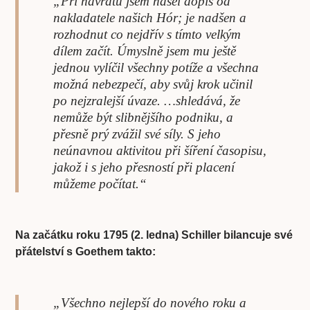
„Při návratu jsem našel dopis od
nakladatele našich Hór; je nadšen a
rozhodnut co nejdřív s tímto velkým
dílem začít. Úmyslně jsem mu ještě
jednou vylíčil všechny potíže a všechna
možná nebezpečí, aby svůj krok učinil
po nejzralejší úvaze. …shledává, že
nemůže být slibnějšího podniku, a
přesně prý zvážil své síly. S jeho
neúnavnou aktivitou při šíření časopisu,
jakož i s jeho přesností při placení
můžeme počítat.“
Na začátku roku 1795 (2. ledna) Schiller bilancuje své
přátelství s Goethem takto:
„Všechno nejlepší do nového roku a