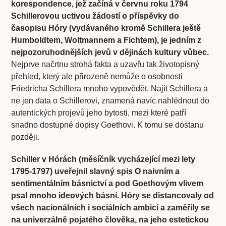
korespondence, jež začíná v červnu roku 1794
Schillerovou uctivou žádostí o příspěvky do
časopisu Hóry (vydávaného kromě Schillera ještě
Humboldtem, Woltmannem a Fichtem), je jedním z
nejpozoruhodnějších jevů v dějinách kultury vůbec.
Nejprve načrtnu strohá fakta a uzavřu tak životopisný
přehled, který ale přirozeně nemůže o osobnosti
Friedricha Schillera mnoho vypovědět. Najít Schillera a
ne jen data o Schillerovi, znamená navíc nahlédnout do
autentických projevů jeho bytosti, mezi které patří
snadno dostupné dopisy Goethovi. K tomu se dostanu
později.
Schiller v Hórách (měsíčník vycházející mezi lety
1795-1797) uveřejnil slavný spis O naivním a
sentimentálním básnictví a pod Goethovým vlivem
psal mnoho ideových básní. Hóry se distancovaly od
všech nacionálních i sociálních ambicí a zaměřily se
na univerzálně pojatého člověka, na jeho estetickou