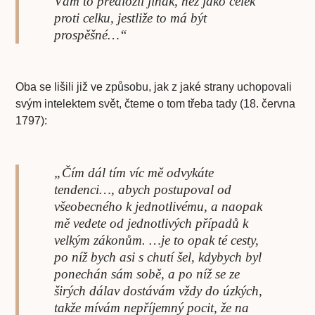
Vám to předložil jinak, než jako celek
proti celku, jestliže to má být
prospěšné…“
Oba se lišili již ve způsobu, jak z jaké strany uchopovali
svým intelektem svět, čteme o tom třeba tady (18. června
1797):
„Čím dál tím víc mě odvykáte
tendenci…, abych postupoval od
všeobecného k jednotlivému, a naopak
mě vedete od jednotlivých případů k
velkým zákonům. …je to opak té cesty,
po níž bych asi s chutí šel, kdybych byl
ponechán sám sobě, a po níž se ze
širých dálav dostávám vždy do úzkých,
takže mívám nepříjemný pocit, že na