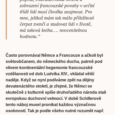
zobrazení francouzské povahy v určité
třídě lidí musí člověka zaujmout. Pro
mne, jelikož mám tak málo příležitostí
čerpat zvenčí a studovat lidi v životě,
má taková kniha…. neocenitelnou
hodnotu.“
Často porovnával Němce a Francouze a ačkoli byl
světoobčanem, do německého ducha, patrně pod
vlivem kontinentální hegemonie francouzské
vzdělanosti od dob Ludvíka XIV., vkládal větší
naděje. Když se nyní podíváme zpět na dějiny
devatenáctého století, je zřejmé, že Němci se
skutečně z kulturně spíše druhořadého národa stali
evropskou duchovní velmocí. V době Schillerově
tento náboj musel pronikat každou význačnou
osobností. Tak je podle všeho nutné rozumět např.