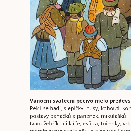
Vánoční sváteční pečivo mělo předevš
Pekli se hadi, slepičky, husy, kohouti, koníc
postavy panáčků a panenek, mikulášků i č
tvaru žebříku či klíče, esíčka, točenky, vr