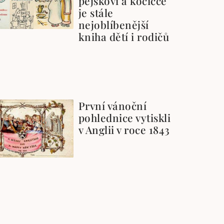
pejskovi a kočičce
je stále
nejoblíbenější
kniha dětí i rodičů
První vánoční
pohlednice vytiskli
v Anglii v roce 1843