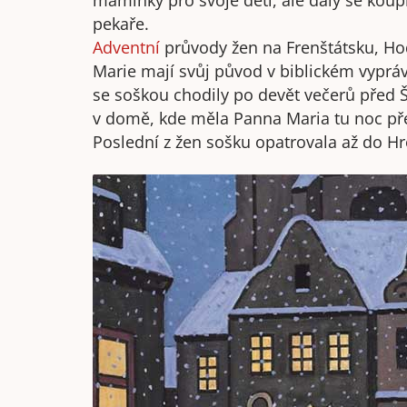
maminky pro svoje děti, ale daly se koup
pekaře.
Adventní
průvody žen na Frenštátsku, Ho
Marie mají svůj původ v biblickém vypráv
se soškou chodily po devět večerů před 
v domě, kde měla Panna Maria tu noc př
Poslední z žen sošku opatrovala až do H