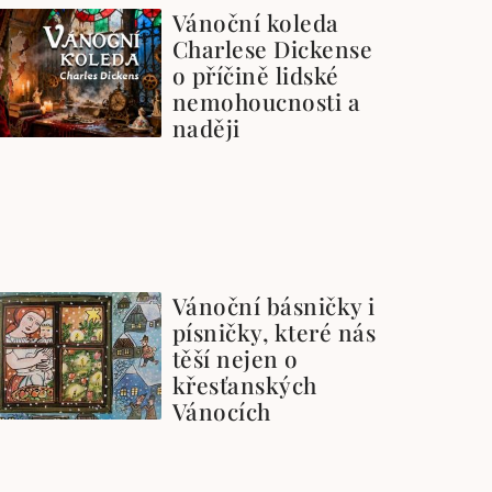
Vánoční koleda
Charlese Dickense
o příčině lidské
nemohoucnosti a
naději
Vánoční básničky i
písničky, které nás
těší nejen o
křesťanských
Vánocích