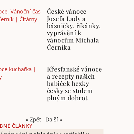
České vánoce
Josefa Lady a
básničky, říkánky,
vyprávění k
vánocům Michala
Černíka
Křesťanské vánoce
a recepty našich
babiček hezky
česky se stolem
plným dobrot
« Zpět
Další »
BNÉ ČLÁNKY
í vánoční pohlednice vytiskli v