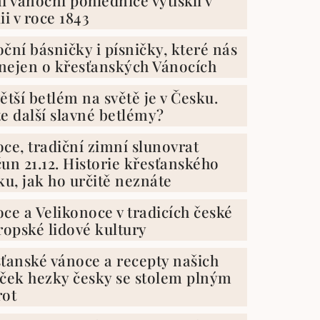
ii v roce 1843
ční básničky i písničky, které nás
 nejen o křesťanských Vánocích
ětší betlém na světě je v Česku.
e další slavné betlémy?
ce, tradiční zimní slunovrat
un 21.12. Historie křesťanského
ku, jak ho určitě neznáte
ce a Velikonoce v tradicích české
ropské lidové kultury
ťanské vánoce a recepty našich
ček hezky česky se stolem plným
rot