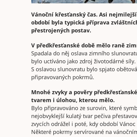
Vánoční křesťanský čas. Asi nejmilejší
období byla typická příprava zvláštní
přestrojených postav.
V předkřesťanské době mělo raně zimn
Spadala do něj oslava zimního slunovratu 
bylo uctíváno jako zdroj životodárné síly.
S oslavou slunovratu bylo spjato obětován
připravovaných pokrmů.
Mnohé zvyky a pověry předkřesťanské 
tvarem i úlohou, kterou mělo.
Bylo připravováno ze surovin, které symbo
nejobvyklejší kulatý tvar pečiva přestavo
zvycích odrážel i poté, kdy období Vánoc
Některé pokrmy servírované na vánočním s