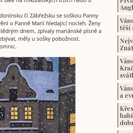
it také na mikulášských trzích nebo u
Angl
donínsku či Zábřežsku se soškou Panny
Váno
ění o Panně Marii hledající nocleh. Ženy
těší
Štědrým dnem, zpívaly mariánské písně a
ebývat, měly u sošky pobožnost.
Nejv
romnic.
Znát
Váno
Krač
svát
Váno
a ev
Křes
babi
dob