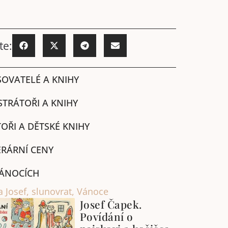
te:
SOVATELÉ A KNIHY
STRÁTOŘI A KNIHY
OŘI A DĚTSKÉ KNIHY
ERÁRNÍ CENY
ÁNOCÍCH
a Josef
,
slunovrat
,
Vánoce
Josef Čapek.
Povídání o