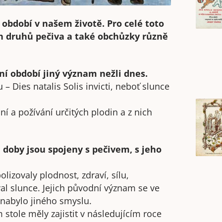
 období v našem životě. Pro celé toto
ch druhů pečiva a také obchůzky různě
í období jiný význam nežli dnes.
– Dies natalis Solis invicti, neboť slunce
í a požívání určitých plodin a z nich
doby jsou spojeny s pečivem, s jeho
lizovaly plodnost, zdraví, sílu,
val slunce. Jejich původní význam se ve
 nabylo jiného smyslu.
tole měly zajistit v následujícím roce