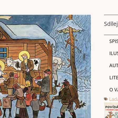
Sdílej
SPI
ILU
AUT
LIT
O V
Lad