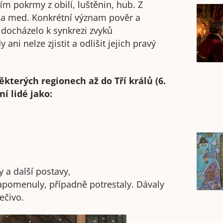
ím pokrmy z obilí, luštěnin, hub. Z
k a med. Konkrétní význam pověr a
 docházelo k synkrezi zvyků
i nelze zjistit a odlišit jejich pravý
kterých regionech až do Tří králů (6.
í lidé jako:
 a další postavy,
napomenuly, případně potrestaly. Dávaly
ečivo.