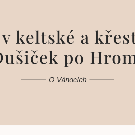
v keltské a kře
Dušiček po Hrom
O Vánocích