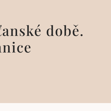
sťanské době.
nice