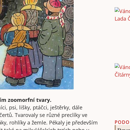
ím zoomorfní tvary.
i, psi, lišky, ptáčci, ještěrky, dále
ertů. Tvarovaly se různé preclíky ve
PODO
táky, rohlíky a žemle. Pékaly je především
Prvn