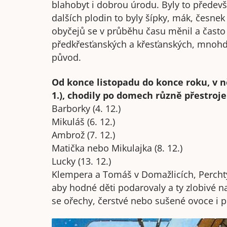
blahobyt i dobrou úrodu. Byly to předevš
dalších plodin to byly šípky, mák, česne
obyčejů se v průběhu času měnil a často
předkřesťanských a křesťanských, mnohdy an
původ.
Od konce listopadu do konce roku, v ně
1.), chodily po domech různě přestrojen
Barborky (4. 12.)
Mikuláš (6. 12.)
Ambrož (7. 12.)
Matička nebo Mikulajka (8. 12.)
Lucky (13. 12.)
Klempera a Tomáš v Domažlicích, Perchty
aby hodné děti podarovaly a ty zlobivé 
se ořechy, čerstvé nebo sušené ovoce i p