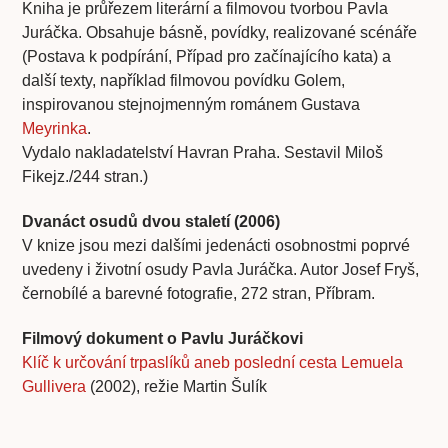
Kniha je průřezem literární a filmovou tvorbou Pavla
Juráčka. Obsahuje básně, povídky, realizované scénáře
(Postava k podpírání, Případ pro začínajícího kata) a
další texty, například filmovou povídku Golem,
inspirovanou stejnojmenným románem Gustava
Meyrinka
.
Vydalo nakladatelství Havran Praha. Sestavil Miloš
Fikejz./244 stran.)
Dvanáct osudů dvou staletí (2006)
V knize jsou mezi dalšími jedenácti osobnostmi poprvé
uvedeny i životní osudy Pavla Juráčka. Autor Josef Fryš,
černobílé a barevné fotografie, 272 stran, Příbram.
Filmový dokument o Pavlu Juráčkovi
Klíč k určování trpaslíků aneb poslední cesta Lemuela
Gullivera
(2002), režie Martin Šulík