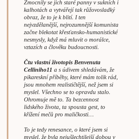
Zmocnily se jich staré panny v sukních i
kalhotách a vytvářejí tak růžovosladký
obraz, že to je k blití. I ten
nejvzdělanější, nejrozumnější komunista
začne blekotat křesťansko-humanistické
nesmysly, když má mluvit o morálce,
vztazích a člověku budoucnosti.
Čtu vlastní životopis Benvenuta
Celliniho11
a s údivem shledávám, že
pikareskní příběhy, které mám tolik rád,
jsou mnohem realističtější, než jsem si
myslel. Všechno se to opravdu stalo.
Ohromuje mě to. Ta bezcennost
lidského života, ta spousta gest, to
křížení mečů pro maličkosti…
To je tedy renesance, o které jsem si
myslel, že byla nejušlechtilejší dobou v