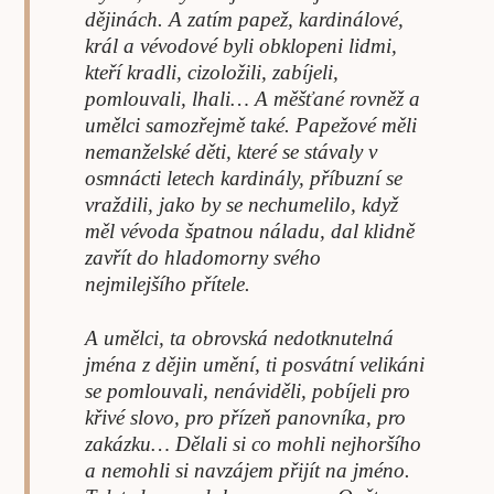
dějinách. A zatím papež, kardinálové,
král a vévodové byli obklopeni lidmi,
kteří kradli, cizoložili, zabíjeli,
pomlouvali, lhali… A měšťané rovněž a
umělci samozřejmě také. Papežové měli
nemanželské děti, které se stávaly v
osmnácti letech kardinály, příbuzní se
vraždili, jako by se nechumelilo, když
měl vévoda špatnou náladu, dal klidně
zavřít do hladomorny svého
nejmilejšího přítele.
A umělci, ta obrovská nedotknutelná
jména z dějin umění, ti posvátní velikáni
se pomlouvali, nenáviděli, pobíjeli pro
křivé slovo, pro přízeň panovníka, pro
zakázku… Dělali si co mohli nejhoršího
a nemohli si navzájem přijít na jméno.