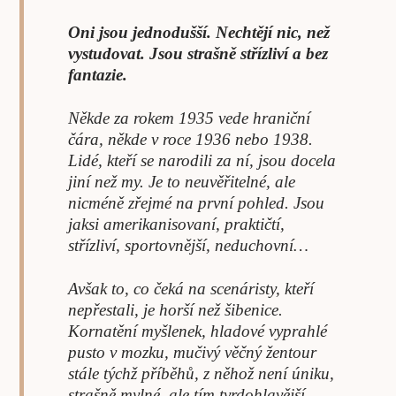
Oni jsou jednodušší. Nechtějí nic, než
vystudovat. Jsou strašně střízliví a bez
fantazie.
Někde za rokem 1935 vede hraniční
čára, někde v roce 1936 nebo 1938.
Lidé, kteří se narodili za ní, jsou docela
jiní než my. Je to neuvěřitelné, ale
nicméně zřejmé na první pohled. Jsou
jaksi amerikanisovaní, praktičtí,
střízliví, sportovnější, neduchovní…
Avšak to, co čeká na scenáristy, kteří
nepřestali, je horší než šibenice.
Kornatění myšlenek, hladové vyprahlé
pusto v mozku, mučivý věčný žentour
stále týchž příběhů, z něhož není úniku,
strašně mylné, ale tím tvrdohlavější