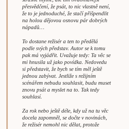
přesvědčení, že psát, to nic vlastně není,
že to je jednoduché, že stačí přišpendlit
na holou dějovou osnovu pár dobrých
nápadů…
To dostane režisér a ten to předělá
podle svých představ. Autor se k tomu
pak má vyjádřit. Uvažuje tedy: Ta věc se
mi hnusila už jako povídka. Nedovedu
si představit, že bych se tím měl ještě
jednou zabývat. Jestliže s režijním
scénářem nebudu souhlasit, budu muset
znovu psát a myslet na to. Tak tedy
souhlasí.
Za rok nebo ještě déle, kdy už na tu věc
docela zapomněl, se dočte v novinách,
že režisér nemohl nic dělat, protože