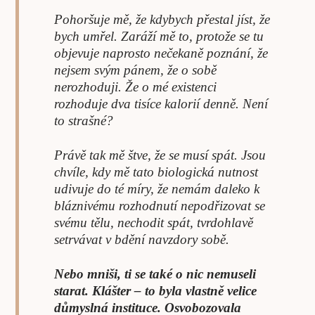
Pohoršuje mě, že kdybych přestal jíst, že
bych umřel. Zaráží mě to, protože se tu
objevuje naprosto nečekaně poznání, že
nejsem svým pánem, že o sobě
nerozhoduji. Že o mé existenci
rozhoduje dva tisíce kalorií denně. Není
to strašné?
Právě tak mě štve, že se musí spát. Jsou
chvíle, kdy mě tato biologická nutnost
udivuje do té míry, že nemám daleko k
bláznivému rozhodnutí nepodřizovat se
svému tělu, nechodit spát, tvrdohlavě
setrvávat v bdění navzdory sobě.
Nebo mniši, ti se také o nic nemuseli
starat. Klášter – to byla vlastně velice
důmyslná instituce. Osvobozovala