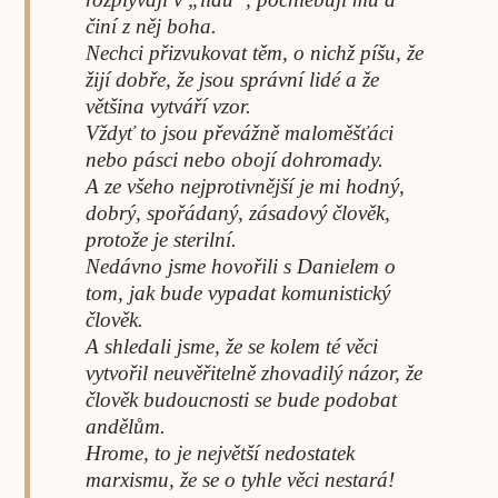
činí z něj boha.
Nechci přizvukovat těm, o nichž píšu, že
žijí dobře, že jsou správní lidé a že
většina vytváří vzor.
Vždyť to jsou převážně maloměšťáci
nebo pásci nebo obojí dohromady.
A ze všeho nejprotivnější je mi hodný,
dobrý, spořádaný, zásadový člověk,
protože je sterilní.
Nedávno jsme hovořili s Danielem o
tom, jak bude vypadat komunistický
člověk.
A shledali jsme, že se kolem té věci
vytvořil neuvěřitelně zhovadilý názor, že
člověk budoucnosti se bude podobat
andělům.
Hrome, to je největší nedostatek
marxismu, že se o tyhle věci nestará!