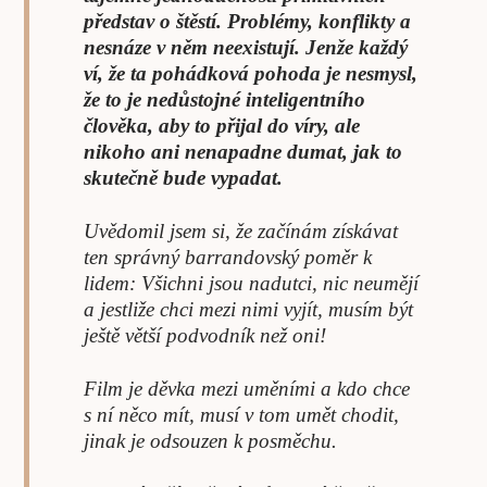
představ o štěstí. Problémy, konflikty a
nesnáze v něm neexistují. Jenže každý
ví, že ta pohádková pohoda je nesmysl,
že to je nedůstojné inteligentního
člověka, aby to přijal do víry, ale
nikoho ani nenapadne dumat, jak to
skutečně bude vypadat.
Uvědomil jsem si, že začínám získávat
ten správný barrandovský poměr k
lidem: Všichni jsou nadutci, nic neumějí
a jestliže chci mezi nimi vyjít, musím být
ještě větší podvodník než oni!
Film je děvka mezi uměními a kdo chce
s ní něco mít, musí v tom umět chodit,
jinak je odsouzen k posměchu.