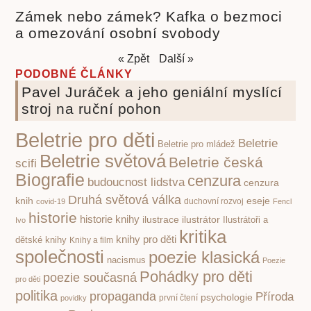
Zámek nebo zámek? Kafka o bezmoci
a omezování osobní svobody
« Zpět
Další »
PODOBNÉ ČLÁNKY
Pavel Juráček a jeho geniální myslící
stroj na ruční pohon
Beletrie pro děti
Beletrie
Beletrie pro mládež
Beletrie světová
Beletrie česká
scifi
Biografie
cenzura
budoucnost lidstva
cenzura
Druhá světová válka
knih
eseje
covid-19
duchovní rozvoj
Fencl
historie
historie knihy
ilustrace
ilustrátor
Ilustrátoři a
Ivo
kritika
knihy pro děti
dětské knihy
Knihy a film
společnosti
poezie klasická
nacismus
Poezie
Pohádky pro děti
poezie současná
pro děti
politika
propaganda
Příroda
psychologie
první čtení
povidky