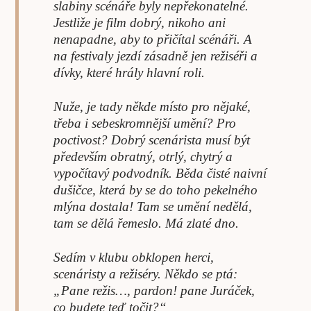
slabiny scénáře byly nepřekonatelné.
Jestliže je film dobrý, nikoho ani
nenapadne, aby to přičítal scénáři. A
na festivaly jezdí zásadně jen režiséři a
dívky, které hrály hlavní roli.
Nuže, je tady někde místo pro nějaké,
třeba i sebeskromnější umění? Pro
poctivost? Dobrý scenárista musí být
především obratný, otrlý, chytrý a
vypočítavý podvodník. Běda čisté naivní
dušičce, která by se do toho pekelného
mlýna dostala! Tam se umění nedělá,
tam se dělá řemeslo. Má zlaté dno.
Sedím v klubu obklopen herci,
scenáristy a režiséry. Někdo se ptá:
„Pane režis…, pardon! pane Juráček,
co budete teď točit?“