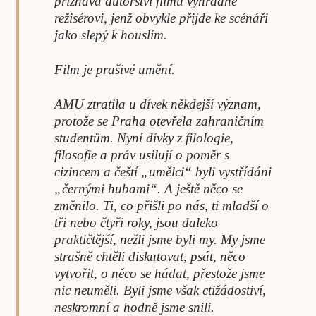
přiznává autorství filmu výhradně
režisérovi, jenž obvykle přijde ke scénáři
jako slepý k houslím.
Film je prašivé umění.
AMU ztratila u dívek někdejší význam,
protože se Praha otevřela zahraničním
studentům. Nyní dívky z filologie,
filosofie a práv usilují o poměr s
cizincem a čeští „umělci“ byli vystřídáni
„černými hubami“. A ještě něco se
změnilo. Ti, co přišli po nás, ti mladší o
tři nebo čtyři roky, jsou daleko
praktičtější, nežli jsme byli my. My jsme
strašně chtěli diskutovat, psát, něco
vytvořit, o něco se hádat, přestože jsme
nic neuměli. Byli jsme však ctižádostiví,
neskromní a hodně jsme snili.