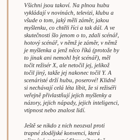
Všichni jsou takoví. Na plnou hubu
vykládají v novinách, televizi, klubu a
všude o tom, jaký měli záměr, jakou
myšlenku, co chtěli říci a tak dál. A ve
skutečnosti šlo jenom o to, zdali scénář,
hotový scénář, v němž je záměr, v němž
je myšlenka a jenž něco říká (protože by
to jinak ani nemohl být scénář), měl
točit režisér X, ale netočil jej, jelikož
točil jiný, takže jej nakonec točil Y. A
scenáristé drží hubu, poserové! Klidně
si nechávají celá léta líbit, že si režiséři
veřejně přivlastňují jejich myšlenky a
názory, jejich nápady, jejich inteligenci,
vtipnost nebo znalost lidí.
Ještě se nikdo z nich neozval proti
trapné zlodějské konvenci, která