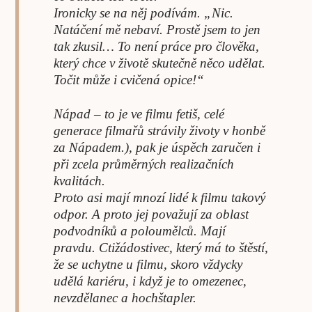
Ironicky se na něj podívám. „Nic.
Natáčení mě nebaví. Prostě jsem to jen
tak zkusil… To není práce pro člověka,
který chce v životě skutečně něco udělat.
Točit může i cvičená opice!“
Nápad – to je ve filmu fetiš, celé
generace filmařů strávily životy v honbě
za Nápadem.), pak je úspěch zaručen i
při zcela průměrných realizačních
kvalitách.
Proto asi mají mnozí lidé k filmu takový
odpor. A proto jej považují za oblast
podvodníků a poloumělců. Mají
pravdu. Ctižádostivec, který má to štěstí,
že se uchytne u filmu, skoro vždycky
udělá kariéru, i když je to omezenec,
nevzdělanec a hochštapler.