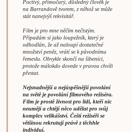
Poctivý, přímočarý, důsledný člověk je
na Barrandově tvorem, z něhož se může
stát nanejvýš rekvisitář.
Film je pro mne něčím nečistým.
Připadám si jako loupežník, který je
odhodlán, že až naloupí dostatečné
množství peněz, vrátí se k původnímu
řemeslu. Obvykle skončí na šibenici,
protože málokdo dovede v pravou chvíli
přestat.
Nejsnadnější a nejúspěšnější povolání
na světě je povolání filmového režiséra.
Film je prostě živnost pro lidi, kteří nic
neumějí a chtějí něco udělat pro svůj
komplex velikášství. Čeští režiséři se
většinou rekrutují právě z těchhle
individuí.