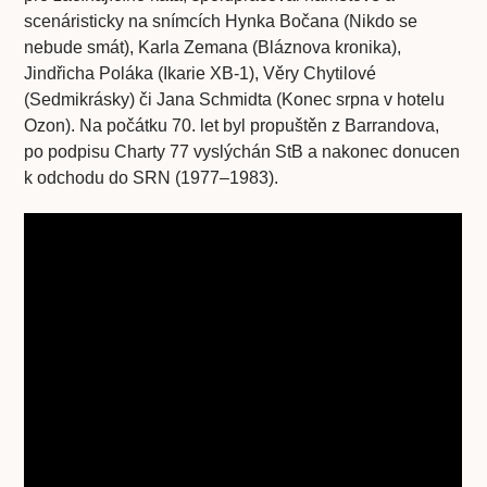
scenáristicky na snímcích Hynka Bočana (Nikdo se
nebude smát), Karla Zemana (Bláznova kronika),
Jindřicha Poláka (Ikarie XB-1), Věry Chytilové
(Sedmikrásky) či Jana Schmidta (Konec srpna v hotelu
Ozon). Na počátku 70. let byl propuštěn z Barrandova,
po podpisu Charty 77 vyslýchán StB a nakonec donucen
k odchodu do SRN (1977–1983).