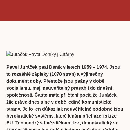
Pavel Juráček psal Deník v letech 1959 – 1974. Jsou
to rozsáhlé zápisky (1078 stran) a výjimečný
dokument doby. Přestože jsou psány v době
socialismu, mají neuvěřitelný přesah i do dnešní
společnosti. Často máte při čtení pocit, že Juráček
žije práve dnes a ne v době jediné komunistické
strany. Je to jen důkaz jak neuvěřitelně podobné jsou
byrokratické systémy, které k nám přicházejí skrze
EU. Ten modrý s hvězdičkami tzv., demokratický ve
kterém žijeme a ten rudý s jednou hvězdou, rádoby