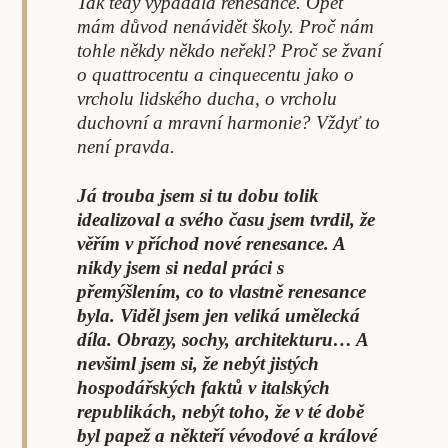
Tak tedy vypadala renesance. Opět
mám důvod nenávidět školy. Proč nám
tohle někdy někdo neřekl? Proč se žvaní
o quattrocentu a cinquecentu jako o
vrcholu lidského ducha, o vrcholu
duchovní a mravní harmonie? Vždyť to
není pravda.
Já trouba jsem si tu dobu tolik
idealizoval a svého času jsem tvrdil, že
věřím v příchod nové renesance. A
nikdy jsem si nedal práci s
přemýšlením, co to vlastně renesance
byla. Viděl jsem jen veliká umělecká
díla. Obrazy, sochy, architekturu… A
nevšiml jsem si, že nebýt jistých
hospodářských faktů v italských
republikách, nebýt toho, že v té době
byl papež a někteří vévodové a králové