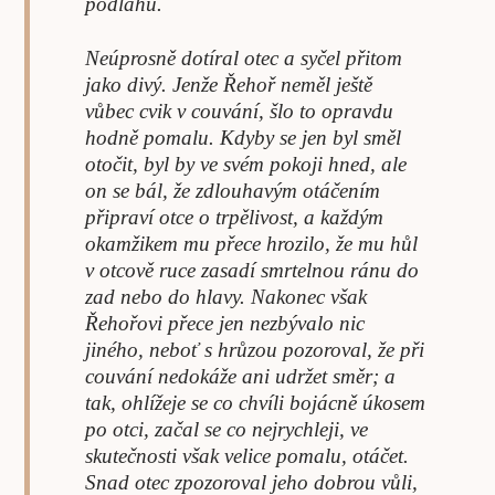
podlahu.
Neúprosně dotíral otec a syčel přitom
jako divý. Jenže Řehoř neměl ještě
vůbec cvik v couvání, šlo to opravdu
hodně pomalu. Kdyby se jen byl směl
otočit, byl by ve svém pokoji hned, ale
on se bál, že zdlouhavým otáčením
připraví otce o trpělivost, a každým
okamžikem mu přece hrozilo, že mu hůl
v otcově ruce zasadí smrtelnou ránu do
zad nebo do hlavy. Nakonec však
Řehořovi přece jen nezbývalo nic
jiného, neboť s hrůzou pozoroval, že při
couvání nedokáže ani udržet směr; a
tak, ohlížeje se co chvíli bojácně úkosem
po otci, začal se co nejrychleji, ve
skutečnosti však velice pomalu, otáčet.
Snad otec zpozoroval jeho dobrou vůli,