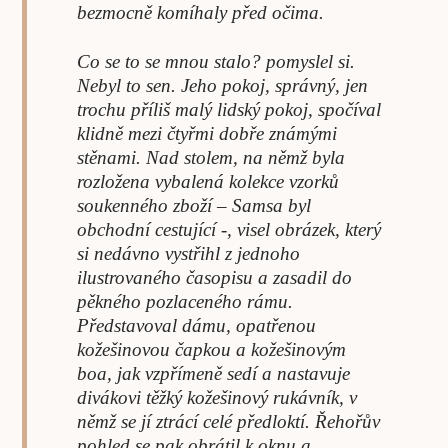
bezmocně komíhaly před očima.
Co se to se mnou stalo? pomyslel si.
Nebyl to sen. Jeho pokoj, správný, jen
trochu příliš malý lidský pokoj, spočíval
klidně mezi čtyřmi dobře známými
stěnami. Nad stolem, na němž byla
rozložena vybalená kolekce vzorků
soukenného zboží – Samsa byl
obchodní cestující -, visel obrázek, který
si nedávno vystřihl z jednoho
ilustrovaného časopisu a zasadil do
pěkného pozlaceného rámu.
Představoval dámu, opatřenou
kožešinovou čapkou a kožešinovým
boa, jak vzpřímeně sedí a nastavuje
divákovi těžký kožešinový rukávník, v
němž se jí ztrácí celé předloktí. Řehořův
pohled se pak obrátil k oknu a