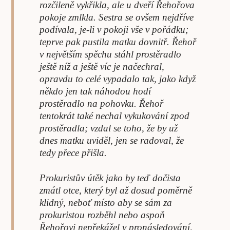
rozčileně vykřikla, ale u dveří Řehořova
pokoje zmlkla. Sestra se ovšem nejdříve
podívala, je-li v pokoji vše v pořádku;
teprve pak pustila matku dovnitř. Řehoř
v největším spěchu stáhl prostěradlo
ještě níž a ještě víc je načechral,
opravdu to celé vypadalo tak, jako když
někdo jen tak náhodou hodí
prostěradlo na pohovku. Řehoř
tentokrát také nechal vykukování zpod
prostěradla; vzdal se toho, že by už
dnes matku uviděl, jen se radoval, že
tedy přece přišla.
Prokuristův útěk jako by teď dočista
zmátl otce, který byl až dosud poměrně
klidný, neboť místo aby se sám za
prokuristou rozběhl nebo aspoň
Řehořovi nepřekážel v pronásledování,