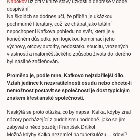
Nabokov
už cítí v knize stavy úzkosti a deprese v době
dospívání.
Na školách se dodnes učí, že příběh je ukázkou
pochmurné literatury, což lze chápat jako totální
nepochopení Kafkova pohledu na svět, které je v
konečném důsledku jen logickou kombinací jeho
výchovy, otcovy autority, nedostatku soucitu, vrozených
vlastností a maloměšťáckého způsobu života do kterého
byl násilně začleňován.
Proměna je, podle mne, Kafkovo nejzdařilejší dílo.
Vztah jedince k nezvratitelnosti osudu nebo chcete-li
nemožnost postavit se společnosti je dost typickým
znakem křesťanské společnosti.
Naskýtá se proto otázka, co by napsal Kafka, kdyby znal
názory pocházející z buddhismu podobně, jako se jím
zabýval o něco později František Drtikol.
Možná kdyby Kafka nezemřel na tuberkulózu… kdoví?