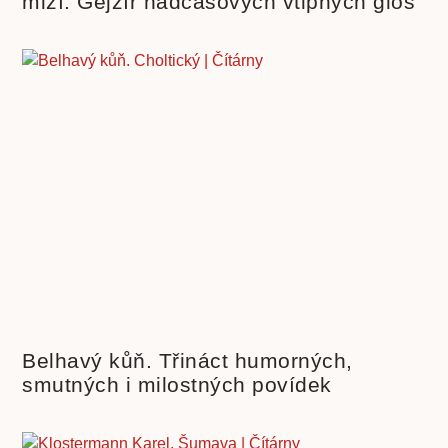
mizí. Gejzír nadčasových vtipných glos
Belhavý kůň. Třináct humorných,
smutných i milostných povídek