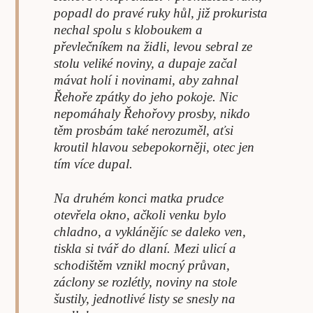
popadl do pravé ruky hůl, již prokurista
nechal spolu s kloboukem a
převlečníkem na židli, levou sebral ze
stolu veliké noviny, a dupaje začal
mávat holí i novinami, aby zahnal
Řehoře zpátky do jeho pokoje. Nic
nepomáhaly Řehořovy prosby, nikdo
těm prosbám také nerozuměl, aťsi
kroutil hlavou sebepokorněji, otec jen
tím více dupal.
Na druhém konci matka prudce
otevřela okno, ačkoli venku bylo
chladno, a vyklánějíc se daleko ven,
tiskla si tvář do dlaní. Mezi ulicí a
schodištěm vznikl mocný průvan,
záclony se rozlétly, noviny na stole
šustily, jednotlivé listy se snesly na