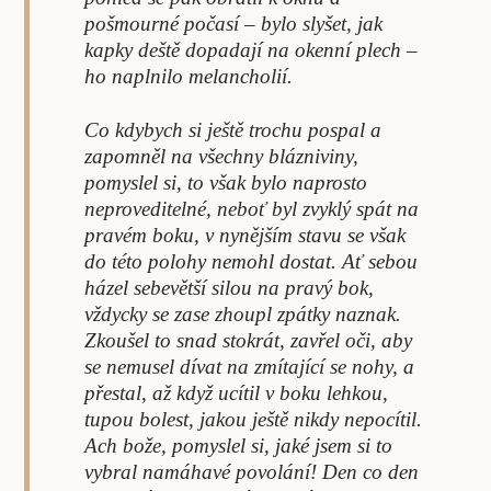
pošmourné počasí – bylo slyšet, jak
kapky deště dopadají na okenní plech –
ho naplnilo melancholií.
Co kdybych si ještě trochu pospal a
zapomněl na všechny blázniviny,
pomyslel si, to však bylo naprosto
neproveditelné, neboť byl zvyklý spát na
pravém boku, v nynějším stavu se však
do této polohy nemohl dostat. Ať sebou
házel sebevětší silou na pravý bok,
vždycky se zase zhoupl zpátky naznak.
Zkoušel to snad stokrát, zavřel oči, aby
se nemusel dívat na zmítající se nohy, a
přestal, až když ucítil v boku lehkou,
tupou bolest, jakou ještě nikdy nepocítil.
Ach bože, pomyslel si, jaké jsem si to
vybral namáhavé povolání! Den co den