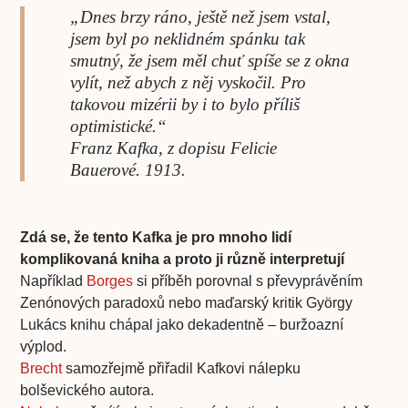
„Dnes brzy ráno, ještě než jsem vstal,
jsem byl po neklidném spánku tak
smutný, že jsem měl chuť spíše se z okna
vylít, než abych z něj vyskočil. Pro
takovou mizérii by i to bylo příliš
optimistické.“
Franz Kafka, z dopisu Felicie
Bauerové. 1913.
Zdá se, že tento Kafka je pro mnoho lidí
komplikovaná kniha a proto ji různě interpretují
Například
Borges
si příběh porovnal s převyprávěním
Zenónových paradoxů nebo maďarský kritik György
Lukács knihu chápal jako dekadentně – buržoazní
výplod.
Brecht
samozřejmě přiřadil Kafkovi nálepku
bolševického autora.