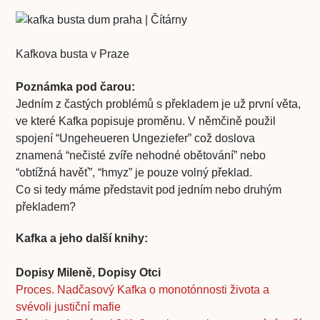
Kafkova busta v Praze
Poznámka pod čarou:
Jedním z častých problémů s překladem je už první věta,
ve které Kafka popisuje proměnu. V němčině použil
spojení “Ungeheueren Ungeziefer” což doslova
znamená “nečisté zvíře nehodné obětování” nebo
“obtížná havěť”, “hmyz” je pouze volný překlad.
Co si tedy máme představit pod jedním nebo druhým
překladem?
Kafka a jeho další knihy:
Dopisy Mileně, Dopisy Otci
Proces. Nadčasový Kafka o monotónnosti života a
svévoli justiční mafie