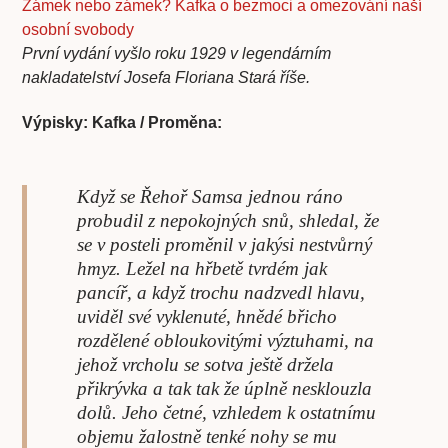
Zámek nebo zámek? Kafka o bezmoci a omezování naší
osobní svobody
První vydání vyšlo roku 1929 v legendárním
nakladatelství Josefa Floriana Stará říše.
Výpisky: Kafka / Proměna:
Když se Řehoř Samsa jednou ráno
probudil z nepokojných snů, shledal, že
se v posteli proměnil v jakýsi nestvůrný
hmyz. Ležel na hřbetě tvrdém jak
pancíř, a když trochu nadzvedl hlavu,
uviděl své vyklenuté, hnědé břicho
rozdělené obloukovitými výztuhami, na
jehož vrcholu se sotva ještě držela
přikrývka a tak tak že úplně nesklouzla
dolů. Jeho četné, vzhledem k ostatnímu
objemu žalostně tenké nohy se mu