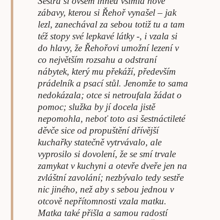
Sestra si ovšem ihned všimla nové
zábavy, kterou si Řehoř vynašel – jak
lezl, zanechával za sebou totiž tu a tam
též stopy své lepkavé látky -, i vzala si
do hlavy, že Řehořovi umožní lezení v
co největším rozsahu a odstraní
nábytek, který mu překáží, především
prádelník a psací stůl. Jenomže to sama
nedokázala; otce si netroufala žádat o
pomoc; služka by jí docela jistě
nepomohla, neboť toto asi šestnáctileté
děvče sice od propuštění dřívější
kuchařky statečně vytrvávalo, ale
vyprosilo si dovolení, že se smí trvale
zamykat v kuchyni a otevře dveře jen na
zvláštní zavolání; nezbývalo tedy sestře
nic jiného, než aby s sebou jednou v
otcově nepřítomnosti vzala matku.
Matka také přišla a samou radostí