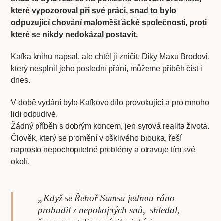
které vypozoroval při své práci, snad to bylo
odpuzující chování maloměšťácké společnosti, proti
které se nikdy nedokázal postavit.
Kafka knihu napsal, ale chtěl ji zničit. Díky Maxu Brodovi,
který nesplnil jeho poslední přání, můžeme příběh číst i
dnes.
V době vydání bylo Kafkovo dílo provokující a pro mnoho
lidí odpudivé.
Žádný příběh s dobrým koncem, jen syrová realita života.
Člověk, který se promění v ošklivého brouka, řeší
naprosto nepochopitelné problémy a otravuje tím své
okolí.
„Když se Řehoř Samsa jednou ráno
probudil z nepokojných snů, shledal,