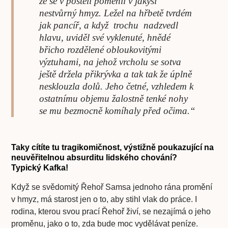
že se v posteli poměnil v jakýsi
nestvůrný hmyz. Ležel na hřbetě tvrdém
jak pancíř, a když trochu nadzvedl
hlavu, uviděl své vyklenuté, hnědé
břicho rozdělené obloukovitými
výztuhami, na jehož vrcholu se sotva
ještě držela přikrývka a tak tak že úplně
nesklouzla dolů. Jeho četné, vzhledem k
ostatnímu objemu žalostně tenké nohy
se mu bezmocně komíhaly před očima.
“
Taky cítíte tu tragikomičnost, výstižně poukazující na
neuvěřitelnou absurditu lidského chování?
Typický Kafka!
Když se svědomitý Řehoř Samsa jednoho rána promění
v hmyz, má starost jen o to, aby stihl vlak do práce. I
rodina, kterou svou prací Řehoř živí, se nezajímá o jeho
proměnu, jako o to, zda bude moc vydělávat peníze.