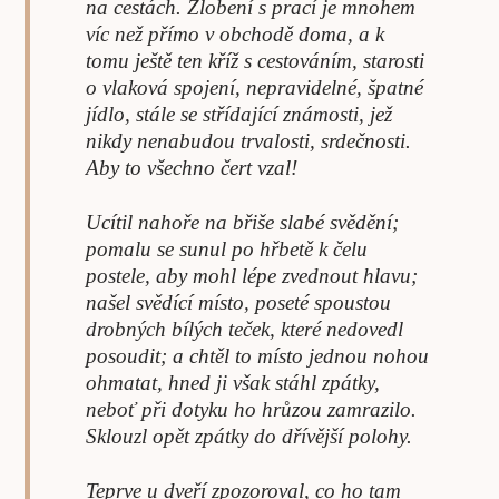
na cestách. Zlobení s prací je mnohem
víc než přímo v obchodě doma, a k
tomu ještě ten kříž s cestováním, starosti
o vlaková spojení, nepravidelné, špatné
jídlo, stále se střídající známosti, jež
nikdy nenabudou trvalosti, srdečnosti.
Aby to všechno čert vzal!
Ucítil nahoře na břiše slabé svědění;
pomalu se sunul po hřbetě k čelu
postele, aby mohl lépe zvednout hlavu;
našel svědící místo, poseté spoustou
drobných bílých teček, které nedovedl
posoudit; a chtěl to místo jednou nohou
ohmatat, hned ji však stáhl zpátky,
neboť při dotyku ho hrůzou zamrazilo.
Sklouzl opět zpátky do dřívější polohy.
Teprve u dveří zpozoroval, co ho tam