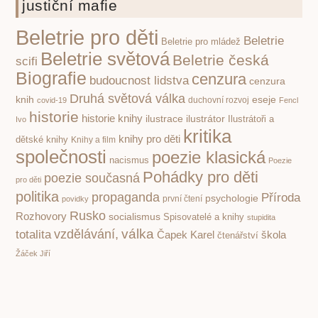
justiční mafie
Beletrie pro děti
Beletrie
Beletrie pro mládež
Beletrie světová
Beletrie česká
scifi
Biografie
cenzura
budoucnost lidstva
cenzura
Druhá světová válka
knih
eseje
covid-19
duchovní rozvoj
Fencl
historie
historie knihy
ilustrace
ilustrátor
Ilustrátoři a
Ivo
kritika
knihy pro děti
dětské knihy
Knihy a film
společnosti
poezie klasická
nacismus
Poezie
Pohádky pro děti
poezie současná
pro děti
politika
propaganda
Příroda
psychologie
první čtení
povidky
Rusko
Rozhovory
socialismus
Spisovatelé a knihy
stupidita
válka
vzdělávání,
totalita
Čapek Karel
škola
čtenářství
Žáček Jiří