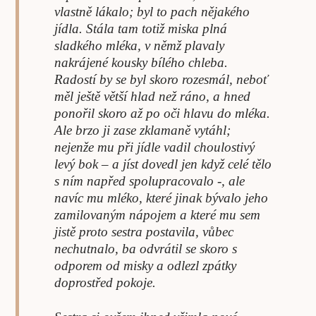
vlastně lákalo; byl to pach nějakého
jídla. Stála tam totiž miska plná
sladkého mléka, v němž plavaly
nakrájené kousky bílého chleba.
Radostí by se byl skoro rozesmál, neboť
měl ještě větší hlad než ráno, a hned
ponořil skoro až po oči hlavu do mléka.
Ale brzo ji zase zklamaně vytáhl;
nejenže mu při jídle vadil choulostivý
levý bok – a jíst dovedl jen když celé tělo
s ním napřed spolupracovalo -, ale
navíc mu mléko, které jinak bývalo jeho
zamilovaným nápojem a které mu sem
jistě proto sestra postavila, vůbec
nechutnalo, ba odvrátil se skoro s
odporem od misky a odlezl zpátky
doprostřed pokoje.