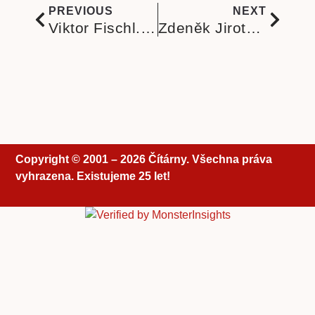
PREVIOUS
NEXT
Viktor Fischl. Dvorní šašci patří jednoznačně k mistrovským knihám velkého vypravěče
Zdeněk Jirotka a legendární Saturnin. Nepřekonatelné hlášky a jedinečný lék na špatnou náladu
Copyright © 2001 – 2026 Čítárny. Všechna práva
vyhrazena. Existujeme 25 let!