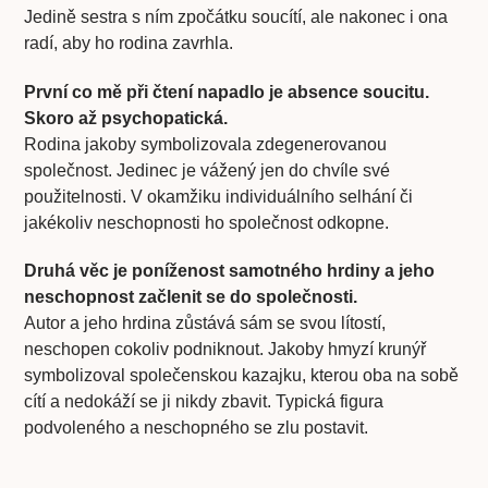
Jedině sestra s ním zpočátku soucítí, ale nakonec i ona
radí, aby ho rodina zavrhla.
První co mě při čtení napadlo je absence soucitu.
Skoro až psychopatická.
Rodina jakoby symbolizovala zdegenerovanou
společnost. Jedinec je vážený jen do chvíle své
použitelnosti. V okamžiku individuálního selhání či
jakékoliv neschopnosti ho společnost odkopne.
Druhá věc je poníženost samotného hrdiny a jeho
neschopnost začlenit se do společnosti.
Autor a jeho hrdina zůstává sám se svou lítostí,
neschopen cokoliv podniknout. Jakoby hmyzí krunýř
symbolizoval společenskou kazajku, kterou oba na sobě
cítí a nedokáží se ji nikdy zbavit. Typická figura
podvoleného a neschopného se zlu postavit.