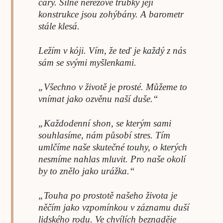
cáry. Silné nerezové trubky její
konstrukce jsou zohýbány. A barometr
stále klesá.
Ležím v kóji. Vím, že teď je každý z nás
sám se svými myšlenkami.
„Všechno v životě je prosté. Můžeme to
vnímat jako ozvěnu naší duše.“
„Každodenní shon, se kterým sami
souhlasíme, nám působí stres. Tím
umlčíme naše skutečné touhy, o kterých
nesmíme nahlas mluvit. Pro naše okolí
by to znělo jako urážka.“
„Touha po prostotě našeho života je
něčím jako vzpomínkou v záznamu duší
lidského rodu. Ve chvílích beznaděje