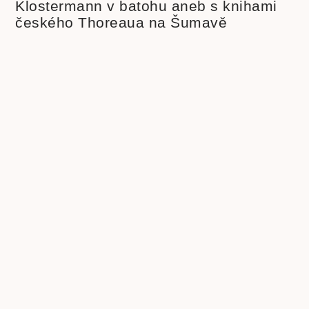
« Zpět
Další »
PODOBNÉ ČLÁNKY
Beletrie pro děti
Beletrie
Beletrie pro mládež
Beletrie světová
Beletrie česká
scifi
Biografie
cenzura
budoucnost lidstva
cenzura
Druhá světová válka
knih
eseje
covid-19
duchovní rozvoj
Fencl
historie
historie knihy
ilustrace
ilustrátor
Ilustrátoři a
Ivo
kritika
knihy pro děti
dětské knihy
Knihy a film
společnosti
poezie klasická
nacismus
Poezie
Pohádky pro děti
poezie současná
pro děti
politika
propaganda
Příroda
psychologie
první čtení
povidky
Rusko
Rozhovory
socialismus
Spisovatelé a knihy
stupidita
válka
vzdělávání,
totalita
Čapek Karel
škola
čtenářství
Žáček Jiří