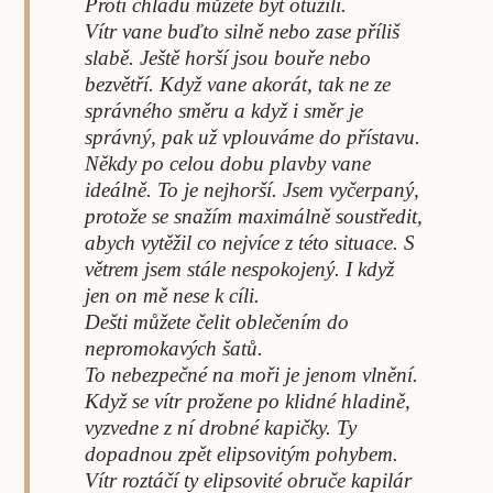
Proti chladu můžete být otužilí.
Vítr vane buďto silně nebo zase příliš
slabě. Ještě horší jsou bouře nebo
bezvětří. Když vane akorát, tak ne ze
správného směru a když i směr je
správný, pak už vplouváme do přístavu.
Někdy po celou dobu plavby vane
ideálně. To je nejhorší. Jsem vyčerpaný,
protože se snažím maximálně soustředit,
abych vytěžil co nejvíce z této situace. S
větrem jsem stále nespokojený. I když
jen on mě nese k cíli.
Dešti můžete čelit oblečením do
nepromokavých šatů.
To nebezpečné na moři je jenom vlnění.
Když se vítr prožene po klidné hladině,
vyzvedne z ní drobné kapičky. Ty
dopadnou zpět elipsovitým pohybem.
Vítr roztáčí ty elipsovité obruče kapilár