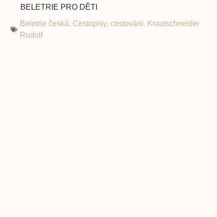
BELETRIE PRO DĚTI
Beletrie česká
,
Cestopisy
,
cestování
,
Krautschneider
Rudolf
Jan Werich. Italské prázdniny, které
mizí. Gejzír nadčasových vtipných glos