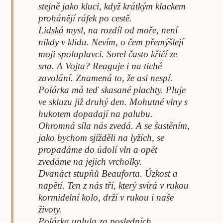
stejně jako kluci, když krátkým klackem
prohánějí ráfek po cestě.
Lidská mysl, na rozdíl od moře, není
nikdy v klidu. Nevím, o čem přemýšlejí
moji spoluplavci. Sorel často křičí ze
sna. A Vojta? Reaguje i na tiché
zavolání. Znamená to, že asi nespí.
Polárka má teď skasané plachty. Pluje
ve skluzu již druhý den. Mohutné vlny s
hukotem dopadají na palubu.
Ohromná síla nás zvedá. A se šustěním,
jako bychom sjížděli na lyžích, se
propadáme do údolí vln a opět
zvedáme na jejich vrcholky.
Dvanáct stupňů Beauforta. Úzkost a
napětí. Ten z nás tří, který svírá v rukou
kormidelní kolo, drží v rukou i naše
životy.
Polárka uplula za posledních