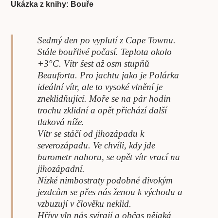
Ukázka z knihy: Bouře
Sedmý den po vyplutí z Cape Townu.
Stále bouřlivé počasí. Teplota okolo
+3°C. Vítr šest až osm stupňů
Beauforta. Pro jachtu jako je Polárka
ideální vítr, ale to vysoké vlnění je
zneklidňující. Moře se na pár hodin
trochu zklidní a opět přichází další
tlaková níže.
Vítr se stáčí od jihozápadu k
severozápadu. Ve chvíli, kdy jde
barometr nahoru, se opět vítr vrací na
jihozápadní.
Nízké nimbostraty podobné divokým
jezdcům se přes nás ženou k východu a
vzbuzují v člověku neklid.
Hřívy vln nás svírají a občas nějaká