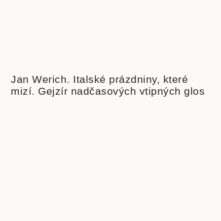
Belhavý kůň. Třináct humorných,
smutných i milostných povídek