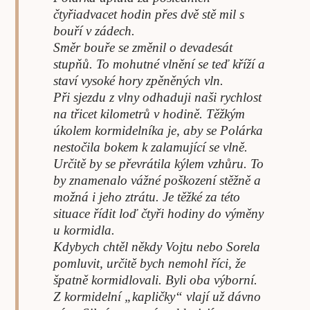
čtyřiadvacet hodin přes dvě stě mil s
bouří v zádech.
Směr bouře se změnil o devadesát
stupňů. To mohutné vlnění se teď kříží a
staví vysoké hory zpěněných vln.
Při sjezdu z vlny odhaduji naši rychlost
na třicet kilometrů v hodině. Těžkým
úkolem kormidelníka je, aby se Polárka
nestočila bokem k zalamující se vlně.
Určitě by se převrátila kýlem vzhůru. To
by znamenalo vážné poškození stěžně a
možná i jeho ztrátu. Je těžké za této
situace řídit loď čtyři hodiny do výměny
u kormidla.
Kdybych chtěl někdy Vojtu nebo Sorela
pomluvit, určitě bych nemohl říci, že
špatně kormidlovali. Byli oba výborní.
Z kormidelní „kapličky“ vlají už dávno