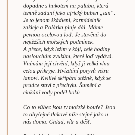
dopadne s hukotem na palubu, která
temně zaduní jako africký buben „tan“.
Je to jenom škádlení, kormidelník
zakleje a Polárka pluje dál. Máme
pevnou ocelovou loď. Je stavěná do
nejtěžších mořských podmínek.
A přece, když ležím v kóji, celé hodiny
naslouchám zvukům, které loď vydává.
Vnímám její chvění, když ji velká vlna
celou přikryje. Hvízdání poryvů větru
lanoví. Kvílivé skřípání stěžně, když se
prudce staví z přechylu. Šumění a
cinkání vody podél boků.
Co to vůbec jsou ty mořské bouře? Jsou
to obyčejné tlakové níže stejné jako u
nás doma. Chlad, vítr a déšť.