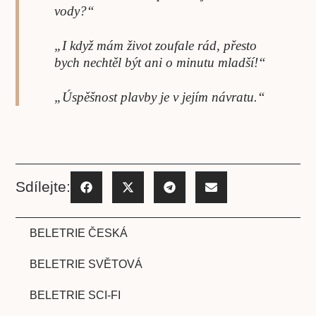
vody?“
„I když mám život zoufale rád, přesto
bych nechtěl být ani o minutu mladší!“
„Úspěšnost plavby je v jejím návratu.“
Sdílejte:
BELETRIE ČESKÁ
BELETRIE SVĚTOVÁ
BELETRIE SCI-FI