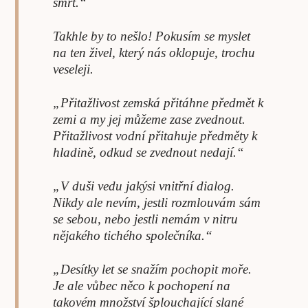
smrt.“
Takhle by to nešlo! Pokusím se myslet
na ten živel, který nás oklopuje, trochu
veseleji.
„Přitažlivost zemská přitáhne předmět k
zemi a my jej můžeme zase zvednout.
Přitažlivost vodní přitahuje předměty k
hladině, odkud se zvednout nedají.“
„V duši vedu jakýsi vnitřní dialog.
Nikdy ale nevím, jestli rozmlouvám sám
se sebou, nebo jestli nemám v nitru
nějakého tichého společníka.“
„Desítky let se snažím pochopit moře.
Je ale vůbec něco k pochopení na
takovém množství šplouchající slané