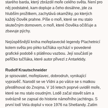
starého barda, který zbrázdil moře celého světa. Není pro
něj podstatné, kam dopluje a čeho dosáhne, jde za
hlubším prožitkem, zachytává okamžiky, po kterých
každý člověk prahne. Píše o moři, které se mu stalo
skutečným domovem, o moři, které člověka očišťuje a
zbavuje pýchy.
Nejúspěšnější kniha mořeplavecké legendy Plachetnicí
kolem světa pro pírko tučňáka vychází v povedené
grafické podobě s plátěnou vazbou. Její součástí je
peříčko tučňáka, které autor přivezl z Antarktidy.
Rudolf Krautschneider
je spisovatel, mořeplavec, dobrodruh, vynikající
vypravěč. Narodil se ve Vídni a po válce se s matkou
přestěhoval do Znojma. V 16 letech poprvé uviděl moře,
které se mu stalo osudným. Lodě začal stavět sám a
svérázně se zapsal do historie námořního jachtingu. S
první lodí Vela doplul v roce 1976 na Shetlandy. Zatím