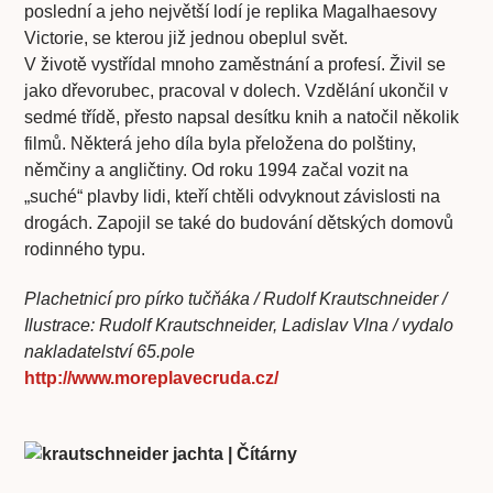
poslední a jeho největší lodí je replika Magalhaesovy
Victorie, se kterou již jednou obeplul svět.
V životě vystřídal mnoho zaměstnání a profesí. Živil se
jako dřevorubec, pracoval v dolech. Vzdělání ukončil v
sedmé třídě, přesto napsal desítku knih a natočil několik
filmů. Některá jeho díla byla přeložena do polštiny,
němčiny a angličtiny. Od roku 1994 začal vozit na
„suché“ plavby lidi, kteří chtěli odvyknout závislosti na
drogách. Zapojil se také do budování dětských domovů
rodinného typu.
Plachetnicí pro pírko tučňáka / Rudolf Krautschneider /
Ilustrace: Rudolf Krautschneider, Ladislav Vlna / vydalo
nakladatelství 65.pole
http://www.moreplavecruda.cz/