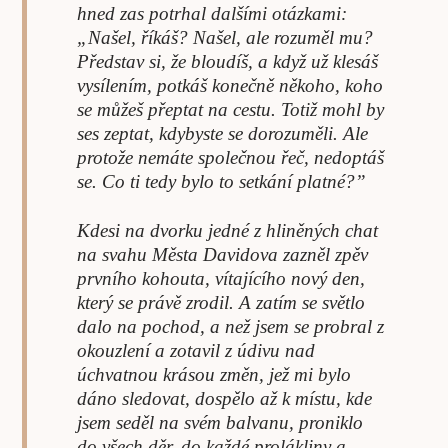
hned zas potrhal dalšími otázkami:
„Našel, říkáš? Našel, ale rozuměl mu?
Představ si, že bloudíš, a když už klesáš
vysílením, potkáš konečně někoho, koho
se můžeš přeptat na cestu. Totiž mohl by
ses zeptat, kdybyste se dorozuměli. Ale
protože nemáte společnou řeč, nedoptáš
se. Co ti tedy bylo to setkání platné?”
Kdesi na dvorku jedné z hliněných chat
na svahu Města Davidova zazněl zpěv
prvního kohouta, vítajícího nový den,
který se právě zrodil. A zatím se světlo
dalo na pochod, a než jsem se probral z
okouzlení a zotavil z údivu nad
úchvatnou krásou změn, jež mi bylo
dáno sledovat, dospělo až k místu, kde
jsem seděl na svém balvanu, proniklo
do všech děr, do každé prolákliny a