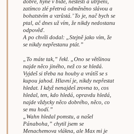
dobré, hyne v bídě, neštěstí a utrpení,
zatímco zlé přetrvá odměněno slávou a
bohatstvím a vzrůstá.’ To je, nač bych se
ptal, ač dnes už vím, že nikdy nedostanu
odpověď.
A po chvíli dodal: „Stejně jako vím, že
se nikdy nepřestanu ptát.”
„To máte tak,” řekl. „Ono se většinou
najde něco jiného, než co se hledá.
Vyjdeš si třeba na houby a vrátíš se s
kupou jahod. Hlavní je, nikdy nepřestat
hledat. I když nenajdeš zrovna to, cos
hledal, ten, kdo hledá, opravdu hledá,
najde vždycky něco dobrého, něco, co
se mu hodí.”
„Wahn hledal pomstu, a našel
Pánaboha,” chytil jsem se
Menachemova vlákna, ale Max mi je