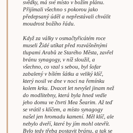
svědky, má své místo v božím plánu.
Přijímali všechno s pokorou jako
předepsaný úděl a nepřestávali chválit
moudrost božího řádu.
Když za války v osmačtyřicátém roce
museli Židé utíkat před rozvášněnými
tlupami Arabů ze Starého Města, zavřel
bránu synagogy, v níž sloužil, a
všechno, co vzal s sebou, byl šofar
zabalený v bílém šátku a veliký klíč,
který nosil ve dne v noci na řemínku
kolem krku. Dvacet let nevyšel jinam než
do modlitebny, která byla hned vedle
jeho domu ve čtvrti Mea Šearim. Až teď
se vrátil s klíčem, a místo synagogy
našel jen hromadu kamení. Měl klíč, ale
nebylo dveří, které by jím mohl otevřít.
Bylo tedy třeba postavit bránu, a tak se