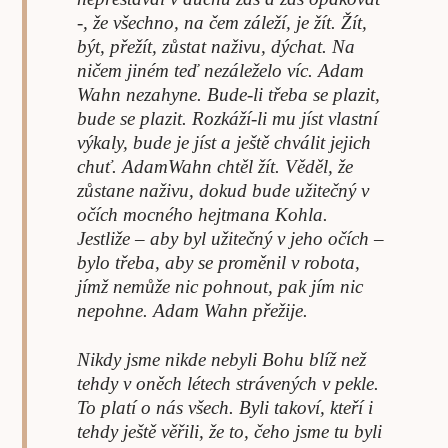
-, že všechno, na čem záleží, je žít. Žít,
být, přežít, zůstat naživu, dýchat. Na
ničem jiném teď nezáleželo víc. Adam
Wahn nezahyne. Bude-li třeba se plazit,
bude se plazit. Rozkáží-li mu jíst vlastní
výkaly, bude je jíst a ještě chválit jejich
chuť. AdamWahn chtěl žít. Věděl, že
zůstane naživu, dokud bude užitečný v
očích mocného hejtmana Kohla.
Jestliže – aby byl užitečný v jeho očích –
bylo třeba, aby se proměnil v robota,
jímž nemůže nic pohnout, pak jím nic
nepohne. Adam Wahn přežije.
Nikdy jsme nikde nebyli Bohu blíž než
tehdy v oněch létech strávených v pekle.
To platí o nás všech. Byli takoví, kteří i
tehdy ještě věřili, že to, čeho jsme tu byli