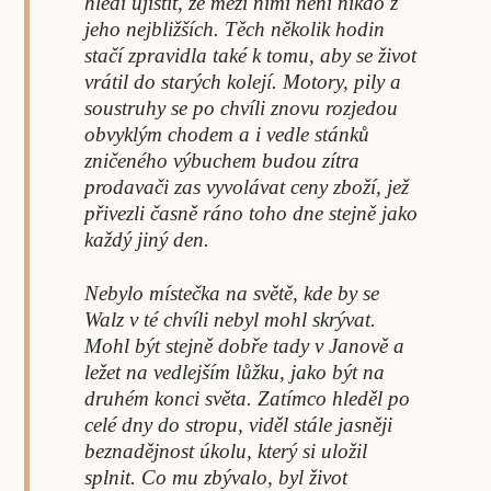
hledí ujistit, že mezi nimi není nikdo z
jeho nejbližších. Těch několik hodin
stačí zpravidla také k tomu, aby se život
vrátil do starých kolejí. Motory, pily a
soustruhy se po chvíli znovu rozjedou
obvyklým chodem a i vedle stánků
zničeného výbuchem budou zítra
prodavači zas vyvolávat ceny zboží, jež
přivezli časně ráno toho dne stejně jako
každý jiný den.
Nebylo místečka na světě, kde by se
Walz v té chvíli nebyl mohl skrývat.
Mohl být stejně dobře tady v Janově a
ležet na vedlejším lůžku, jako být na
druhém konci světa. Zatímco hleděl po
celé dny do stropu, viděl stále jasněji
beznadějnost úkolu, který si uložil
splnit. Co mu zbývalo, byl život