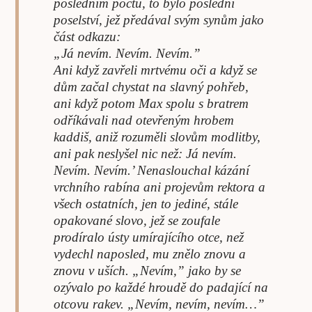
posledním počtu, to bylo poslední
poselství, jež předával svým synům jako
část odkazu:
„Já nevím. Nevím. Nevím.”
Ani když zavřeli mrtvému oči a když se
dům začal chystat na slavný pohřeb,
ani když potom Max spolu s bratrem
odříkávali nad otevřeným hrobem
kaddiš, aniž rozuměli slovům modlitby,
ani pak neslyšel nic než: Já nevím.
Nevím. Nevím.’ Nenaslouchal kázání
vrchního rabína ani projevům rektora a
všech ostatních, jen to jediné, stále
opakované slovo, jež se zoufale
prodíralo ústy umírajícího otce, než
vydechl naposled, mu znělo znovu a
znovu v uších. „Nevím,” jako by se
ozývalo po každé hroudě do padající na
otcovu rakev. „Nevím, nevím, nevím…”