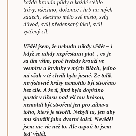
každá hrouda půdy a každé stéblo
trávy, všechno, dokonce i hrb na mých
zádech, všechno mělo své místo, svůj
důvod, svůj předepsaný úkol, svůj
vytčený cíl.
Věděl jsem, že nebudu nikdy vědět – i
když se nikdy nepřestanu ptat -, co je
za tím vším, proč hvězdy krouží ve
vesmíru a krvinky v mých žilách, jedno
mi však v té chvíli bylo jasné. Ze tolik
nevýslovné krásy nemohlo být stvořeno
bez cíle. A že ti, jimž bylo dopřáno
postát v úžasu nad vší tou krásou,
nemohli být stvořeni jen pro zábavu
toho, který je stvořil. Nebyli tu, jen aby
mu sloužili jako dvorní šašci. Nevěděl
jsem nic víc než to. Ale aspoň to jsem
teď věděl.