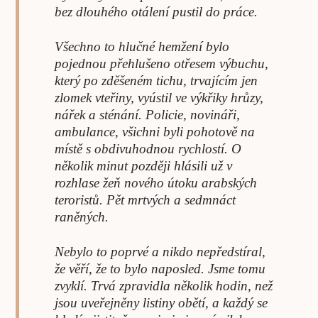
bez dlouhého otálení pustil do práce.
Všechno to hlučné hemžení bylo
pojednou přehlušeno otřesem výbuchu,
který po zděšeném tichu, trvajícím jen
zlomek vteřiny, vyústil ve výkřiky hrůzy,
nářek a sténání. Policie, novináři,
ambulance, všichni byli pohotově na
místě s obdivuhodnou rychlostí. O
několik minut později hlásili už v
rozhlase žeň nového útoku arabských
teroristů. Pět mrtvých a sedmnáct
raněných.
Nebylo to poprvé a nikdo nepředstíral,
že věří, že to bylo naposled. Jsme tomu
zvyklí. Trvá zpravidla několik hodin, než
jsou uveřejněny listiny obětí, a každý se