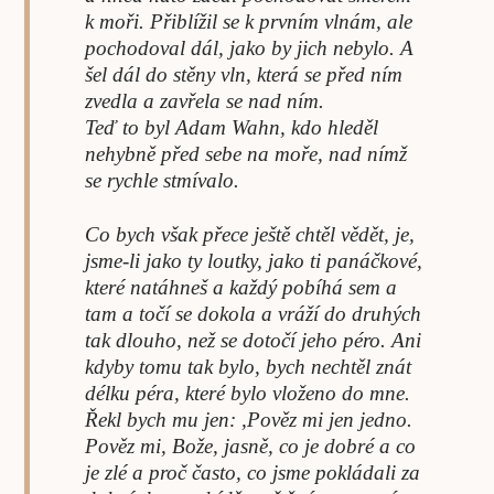
k moři. Přiblížil se k prvním vlnám, ale
pochodoval dál, jako by jich nebylo. A
šel dál do stěny vln, která se před ním
zvedla a zavřela se nad ním.
Teď to byl Adam Wahn, kdo hleděl
nehybně před sebe na moře, nad nímž
se rychle stmívalo.
Co bych však přece ještě chtěl vědět, je,
jsme-li jako ty loutky, jako ti panáčkové,
které natáhneš a každý pobíhá sem a
tam a točí se dokola a vráží do druhých
tak dlouho, než se dotočí jeho péro. Ani
kdyby tomu tak bylo, bych nechtěl znát
délku péra, které bylo vloženo do mne.
Řekl bych mu jen: ,Pověz mi jen jedno.
Pověz mi, Bože, jasně, co je dobré a co
je zlé a proč často, co jsme pokládali za