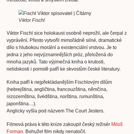
Viktor Fischl
Viktor Fischl sice holokaust osobně neprožil, ale čerpal z
vyprávění. Přesto vytvořil mimořádně silné, dramatické
dílo s hlubokou morální a existenciální vrstvou. Je to
jedna z jeho nejvýznamnějších próz, přeložená do
mnoha jazyků. Tato výjimečná kniha o krutosti,
nelidskosti i pomstě patří ke skvostům české literatury.
Kniha patří k nejpřekládanějším Fischlovým dílům
(hebrejština, angličtina, francouzština, němčina,
nizozemština, švédština, norština, rumunština,
japonština…).
Anglicky vyšla pod názvem The Court Jesters.
Filmová práva k této knize zakoupil český režisér
Miloš
Forman
. Bohužel film nikdy nenatočil.