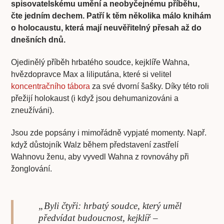
spisovatelskému umění a neobyčejnému příběhu,
čte jedním dechem. Patří k těm několika málo knihám
o holocaustu, která mají neuvěřitelný přesah až do
dnešních dnů.
Ojedinělý příběh hrbatého soudce, kejklíře Wahna,
hvězdopravce Max a liliputána, které si velitel
koncentračního tábora
za své dvorní šašky. Díky této roli
přežijí holokaust (i když jsou dehumanizováni a
zneužíváni).
Jsou zde popsány i mimořádně vypjaté momenty. Např.
když důstojník Walz během představení zastřelí
Wahnovu ženu, aby vyvedl Wahna z rovnováhy při
žonglování.
„Byli čtyři: hrbatý soudce, který uměl
předvídat budoucnost, kejklíř –