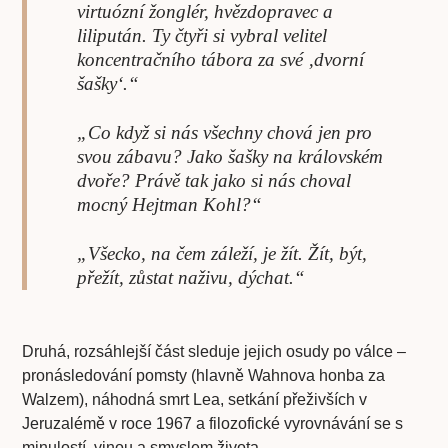
virtuózní žonglér, hvězdopravec a
lilipután. Ty čtyři si vybral velitel
koncentračního tábora za své ‚dvorní
šašky‘.“
„Co když si nás všechny chová jen pro
svou zábavu? Jako šašky na královském
dvoře? Právě tak jako si nás choval
mocný Hejtman Kohl?“
„Všecko, na čem záleží, je žít. Žít, být,
přežít, zůstat naživu, dýchat.“
Druhá, rozsáhlejší část sleduje jejich osudy po válce –
pronásledování pomsty (hlavně Wahnova honba za
Walzem), náhodná smrt Lea, setkání přeživších v
Jeruzalémě v roce 1967 a filozofické vyrovnávání se s
minulostí, vinou a smyslem života.