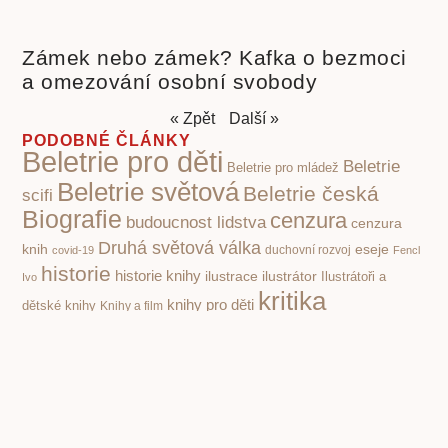
Zámek nebo zámek? Kafka o bezmoci
a omezování osobní svobody
« Zpět
Další »
PODOBNÉ ČLÁNKY
Beletrie pro děti
Beletrie
Beletrie pro mládež
Beletrie světová
Beletrie česká
scifi
Biografie
cenzura
budoucnost lidstva
cenzura
Druhá světová válka
knih
eseje
covid-19
duchovní rozvoj
Fencl
historie
historie knihy
ilustrace
ilustrátor
Ilustrátoři a
Ivo
kritika
knihy pro děti
dětské knihy
Knihy a film
společnosti
poezie klasická
nacismus
Poezie
Pohádky pro děti
poezie současná
pro děti
politika
propaganda
Příroda
psychologie
první čtení
povidky
Rusko
Rozhovory
socialismus
Spisovatelé a knihy
stupidita
válka
vzdělávání,
totalita
Čapek Karel
škola
čtenářství