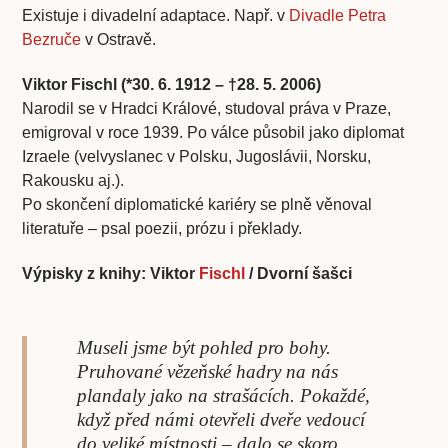
Existuje i divadelní adaptace. Např. v
Divadle Petra
Bezruče
v Ostravě.
Viktor Fischl (*30. 6. 1912 – †28. 5. 2006)
Narodil se v Hradci Králové, studoval práva v Praze,
emigroval v roce 1939. Po válce působil jako diplomat
Izraele (velvyslanec v Polsku, Jugoslávii, Norsku,
Rakousku aj.).
Po skončení diplomatické kariéry se plně věnoval
literatuře – psal poezii, prózu i překlady.
Výpisky z knihy: Viktor
Fischl
/ Dvorní šašci
Museli jsme být pohled pro bohy.
Pruhované vězeňské hadry na nás
plandaly jako na strašácích. Pokaždé,
když před námi otevřeli dveře vedoucí
do veliké místnosti – dalo se skoro