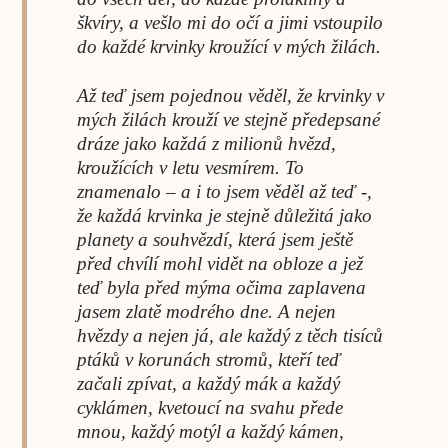
škvíry, a vešlo mi do očí a jimi vstoupilo
do každé krvinky kroužící v mých žilách.
Až teď jsem pojednou věděl, že krvinky v
mých žilách krouží ve stejně předepsané
dráze jako každá z milionů hvězd,
kroužících v letu vesmírem. To
znamenalo – a i to jsem věděl až teď -,
že každá krvinka je stejně důležitá jako
planety a souhvězdí, která jsem ještě
před chvílí mohl vidět na obloze a jež
teď byla před mýma očima zaplavena
jasem zlatě modrého dne. A nejen
hvězdy a nejen já, ale každý z těch tisíců
ptáků v korunách stromů, kteří teď
začali zpívat, a každý mák a každý
cyklámen, kvetoucí na svahu přede
mnou, každý motýl a každý kámen,