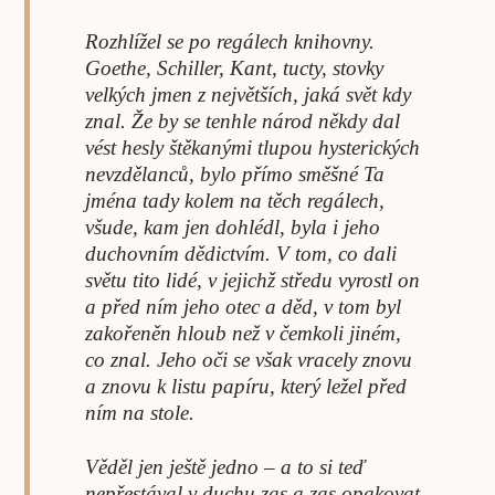
Rozhlížel se po regálech knihovny.
Goethe, Schiller, Kant, tucty, stovky
velkých jmen z největších, jaká svět kdy
znal. Že by se tenhle národ někdy dal
vést hesly štěkanými tlupou hysterických
nevzdělanců, bylo přímo směšné Ta
jména tady kolem na těch regálech,
všude, kam jen dohlédl, byla i jeho
duchovním dědictvím. V tom, co dali
světu tito lidé, v jejichž středu vyrostl on
a před ním jeho otec a děd, v tom byl
zakořeněn hloub než v čemkoli jiném,
co znal. Jeho oči se však vracely znovu
a znovu k listu papíru, který ležel před
ním na stole.
Věděl jen ještě jedno – a to si teď
nepřestával v duchu zas a zas opakovat