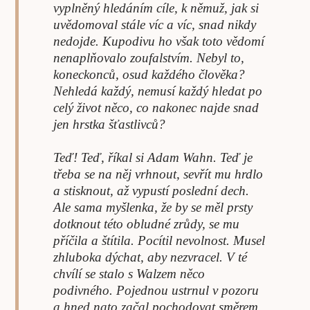
vyplněný hledáním cíle, k němuž, jak si
uvědomoval stále víc a víc, snad nikdy
nedojde. Kupodivu ho však toto vědomí
nenaplňovalo zoufalstvím. Nebyl to,
koneckonců, osud každého člověka?
Nehledá každý, nemusí každý hledat po
celý život něco, co nakonec najde snad
jen hrstka šťastlivců?
Teď! Teď, říkal si Adam Wahn. Teď je
třeba se na něj vrhnout, sevřít mu hrdlo
a stisknout, až vypustí poslední dech.
Ale sama myšlenka, že by se měl prsty
dotknout této obludné zrůdy, se mu
příčila a štítila. Pocítil nevolnost. Musel
zhluboka dýchat, aby nezvracel. V té
chvílí se stalo s Walzem něco
podivného. Pojednou ustrnul v pozoru
a hned nato začal pochodovat směrem