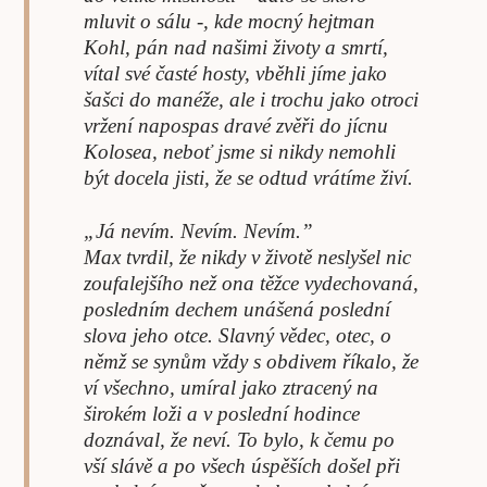
mluvit o sálu -, kde mocný hejtman
Kohl, pán nad našimi životy a smrtí,
vítal své časté hosty, vběhli jíme jako
šašci do manéže, ale i trochu jako otroci
vržení napospas dravé zvěři do jícnu
Kolosea, neboť jsme si nikdy nemohli
být docela jisti, že se odtud vrátíme živí.
„Já nevím. Nevím. Nevím.”
Max tvrdil, že nikdy v životě neslyšel nic
zoufalejšího než ona těžce vydechovaná,
posledním dechem unášená poslední
slova jeho otce. Slavný vědec, otec, o
němž se synům vždy s obdivem říkalo, že
ví všechno, umíral jako ztracený na
širokém loži a v poslední hodince
doznával, že neví. To bylo, k čemu po
vší slávě a po všech úspěších došel při