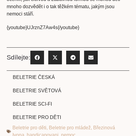
mnoho dozvědět i o tak těžkém tématu, jakým jsou
nemoci stáří.
{youtube}UJrznZ7Aw4s{/youtube}
Sdílejte:
BELETRIE ČESKÁ
BELETRIE SVĚTOVÁ
BELETRIE SCI-FI
BELETRIE PRO DĚTI
Beletrie pro děti
,
Beletrie pro mládež
,
Březinová
Ivona
,
handicapovani
,
nemoc