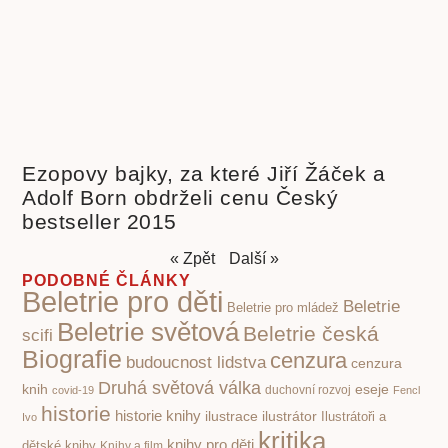
Ezopovy bajky, za které Jiří Žáček a
Adolf Born obdrželi cenu Český
bestseller 2015
« Zpět
Další »
PODOBNÉ ČLÁNKY
Beletrie pro děti
Beletrie
Beletrie pro mládež
Beletrie světová
Beletrie česká
scifi
Biografie
cenzura
budoucnost lidstva
cenzura
Druhá světová válka
knih
eseje
covid-19
duchovní rozvoj
Fencl
historie
historie knihy
ilustrace
ilustrátor
Ilustrátoři a
Ivo
kritika
knihy pro děti
dětské knihy
Knihy a film