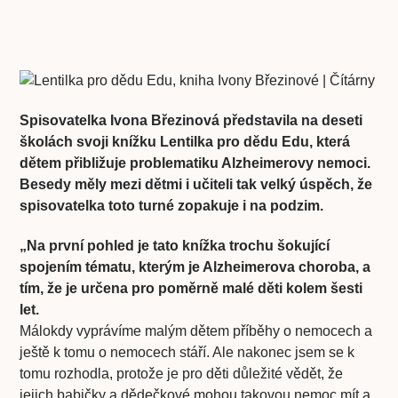
Spisovatelka Ivona Březinová představila na deseti
školách svoji knížku Lentilka pro dědu Edu, která
dětem přibližuje problematiku Alzheimerovy nemoci.
Besedy měly mezi dětmi i učiteli tak velký úspěch, že
spisovatelka toto turné zopakuje i na podzim.
„Na první pohled je tato knížka trochu šokující
spojením tématu, kterým je Alzheimerova choroba, a
tím, že je určena pro poměrně malé děti kolem šesti
let.
Málokdy vyprávíme malým dětem příběhy o nemocech a
ještě k tomu o nemocech stáří. Ale nakonec jsem se k
tomu rozhodla, protože je pro děti důležité vědět, že
jejich babičky a dědečkové mohou takovou nemoc mít a