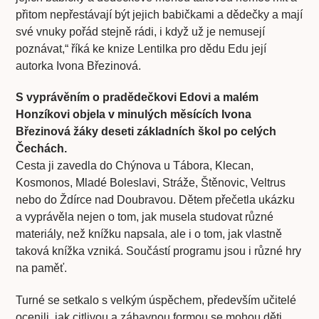
přitom nepřestávají být jejich babičkami a dědečky a mají
své vnuky pořád stejně rádi, i když už je nemusejí
poznávat,“ říká ke knize Lentilka pro dědu Edu její
autorka Ivona Březinová.
S vyprávěním o pradědečkovi Edovi a malém
Honzíkovi objela v minulých měsících Ivona
Březinová žáky deseti základních škol po celých
Čechách.
Cesta ji zavedla do Chýnova u Tábora, Klecan,
Kosmonos, Mladé Boleslavi, Stráže, Štěnovic, Veltrus
nebo do Ždírce nad Doubravou. Dětem přečetla ukázku
a vyprávěla nejen o tom, jak musela studovat různé
materiály, než knížku napsala, ale i o tom, jak vlastně
taková knížka vzniká. Součástí programu jsou i různé hry
na paměť.
Turné se setkalo s velkým úspěchem, především učitelé
ocenili, jak citlivou a zábavnou formou se mohou děti