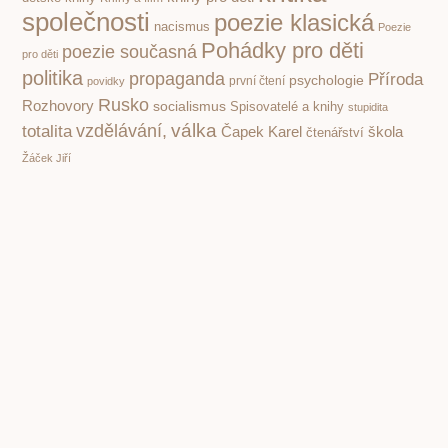
společnosti
poezie klasická
nacismus
Poezie
Pohádky pro děti
poezie současná
pro děti
politika
propaganda
Příroda
psychologie
první čtení
povidky
Rusko
Rozhovory
socialismus
Spisovatelé a knihy
stupidita
válka
vzdělávání,
totalita
Čapek Karel
škola
čtenářství
Žáček Jiří
PREVIOUS
NEXT
Knoflíková pohádka. Neobyčejná kniha pro děti Olgy Hejné a Evy Bednářové
Hravá Polární pohádka populární spisovatelky Daniely Krolupperové