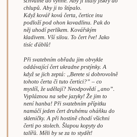
schválně do výhně. Aby jí lítaly jiskry do
chlupů. Aby ji to štípalo.
Když kovář ková čerta, čertice inu
podloží pod ohon kovadlinu. Pak do
něj uhodí perlíkem. Kovářským
kladivem. Vší silou. To čert řve! Jako
tisíc ďáblů!
Při svatebním obřadu jim obvykle
oddávající čert ukradne prstýnky. A
když se jich zeptá: ,,Berete si dobrovolně
tohoto čerta či tuto čertici?” – co
myslíš, že udělají? Neodpovědí „ano”.
Vypláznou na sebe jazyky! Že jim to
není hanba! Při svatebním přípitku
namáčí jeden čert druhému oháňku do
skleničky. A při hostině chodí všichni
čerti po stolech. Šlapou kopyty do
talířů. Měli by se za to stydět!