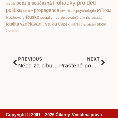
Pohádky pro děti
poezie současná
pro děti
politika
propaganda
Příroda
psychologie
první čtení
povidky
Rusko
Rozhovory
socialismus
Spisovatelé a knihy
stupidita
válka
vzdělávání,
totalita
Čapek Karel
škola
čtenářství
Žáček Jiří
PREVIOUS
NEXT
Něco za cibulku, něco za pirožek. Populární pohádky Věry Provazníkové s ilustracemi Václava Houfa
Praštěné pohádky Aškenázyho se Štěpánovými ilustracemi patří mezi skutečné české skvosty pro děti
Copyright © 2001 – 2026 Čítárny. Všechna práva