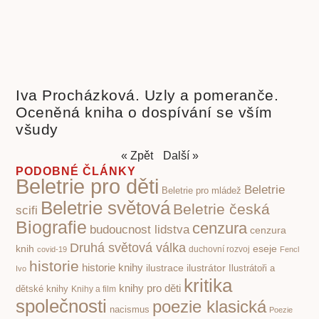
Iva Procházková. Uzly a pomeranče.
Oceněná kniha o dospívání se vším
všudy
« Zpět
Další »
PODOBNÉ ČLÁNKY
Beletrie pro děti
Beletrie
Beletrie pro mládež
Beletrie světová
Beletrie česká
scifi
Biografie
cenzura
budoucnost lidstva
cenzura
Druhá světová válka
knih
eseje
covid-19
duchovní rozvoj
Fencl
historie
historie knihy
ilustrace
ilustrátor
Ilustrátoři a
Ivo
kritika
knihy pro děti
dětské knihy
Knihy a film
společnosti
poezie klasická
nacismus
Poezie