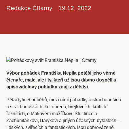
Redakce Čítarny
19.12. 2022
Výbor pohádek Františka Nepila potěší jeho věrné
čtenáře, malé, ale i ty, kteří už jsou dávno dospělí a
spisovatelovy pohádky znají z dětství.
Pětačtyřicet příběhů, mezi nimi pohádky o strachonoších
a strachonoškách, kocourech, brejlovcích, králích i
řeznících, o Makovém mužíčkovi, Štuclince a
Zachumlánkovi, Barykovi a jiných úžasných bytostech –
lidských, zvířecích a fantastických, jsou doprovázené