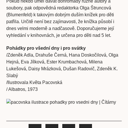
Pokud někdo uměl dávat dohromady různé autory a
soubory, pak odpovědná redaktorka Olga Štruncová
(Blumenfeld) k takovým dobrým duším knížek pro děti
patřila. Určitě není bez zajímavosti, že knížka působí i
dnes velmi moderně a nadčasově. Doporučujeme její
vyhledání v knihovnách, je určena pro děti nad 5 let.
Pohádky pro všední dny i pro svátky
/Zdeněk Adla, Drahuše Černá, Hana Doskočilová, Olga
Hejná, Eva Jílková, Ester Krumbachová, Milena
Lukešová, Daisy Mrázková, Dušan Radovič, Zdeněk K.
Slabý
/Ilustrovala Květa Pacovská
/ Albatros, 1973