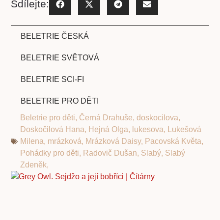
Sdílejte:
BELETRIE ČESKÁ
BELETRIE SVĚTOVÁ
BELETRIE SCI-FI
BELETRIE PRO DĚTI
Beletrie pro děti
,
Černá Drahuše
,
doskocilova
,
Doskočilová Hana
,
Hejná Olga
,
lukesova
,
Lukešová
Milena
,
mrázková
,
Mrázková Daisy
,
Pacovská Květa
,
Pohádky pro děti
,
Radovič Dušan
,
Slabý
,
Slabý
Zdeněk,