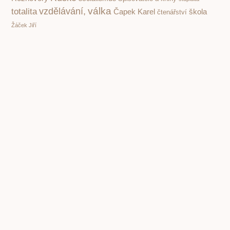
válka
vzdělávání,
totalita
Čapek Karel
škola
čtenářství
Žáček Jiří
PREVIOUS
NEXT
Vyprávění Maria Lodiho o Čipím. Kultovní italská knížka pro děti konečně česky
Zrnko písku. Mimořádné první čtení Magdaleny Wagnerové
Copyright © 2001 – 2026 Čítárny. Všechna práva
vyhrazena. Existujeme 25 let!