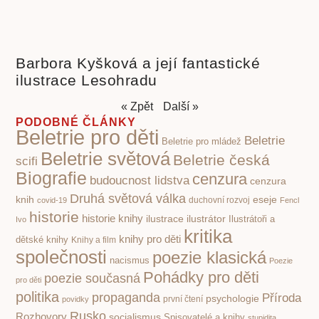
Barbora Kyšková a její fantastické
ilustrace Lesohradu
« Zpět
Další »
PODOBNÉ ČLÁNKY
Beletrie pro děti
Beletrie
Beletrie pro mládež
Beletrie světová
Beletrie česká
scifi
Biografie
cenzura
budoucnost lidstva
cenzura
Druhá světová válka
knih
eseje
covid-19
duchovní rozvoj
Fencl
historie
historie knihy
ilustrace
ilustrátor
Ilustrátoři a
Ivo
kritika
knihy pro děti
dětské knihy
Knihy a film
společnosti
poezie klasická
nacismus
Poezie
Pohádky pro děti
poezie současná
pro děti
politika
propaganda
Příroda
psychologie
první čtení
povidky
Rusko
Rozhovory
socialismus
Spisovatelé a knihy
stupidita