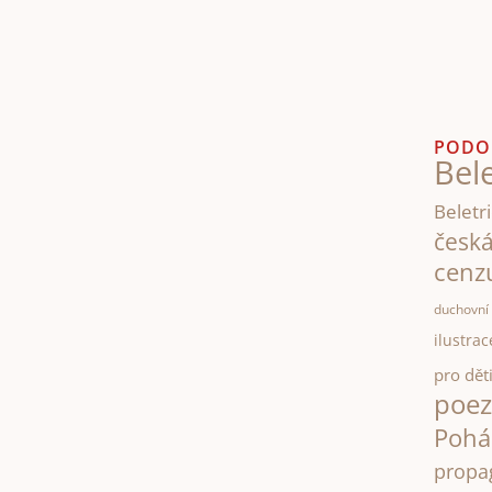
PODO
Bele
Beletri
česk
cenz
duchovní 
ilustrac
pro dět
poez
Pohá
propa