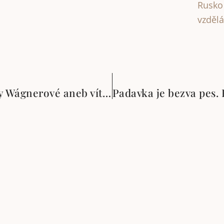
Rusko
vzdělá
Malý podvodní průvodce Magdalény Wágnerové aneb vítejte v Zelené tůni!
t © 2001 – 2026 Čítárny. Všechna práva vyhrazena. Existujem