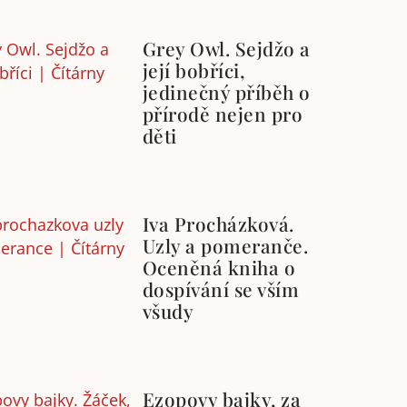
Grey Owl. Sejdžo a
její bobříci,
jedinečný příběh o
přírodě nejen pro
děti
Iva Procházková.
Uzly a pomeranče.
Oceněná kniha o
dospívání se vším
všudy
Ezopovy bajky, za