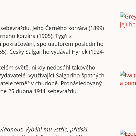
 sebevraždu. Jeho Černého korzára (1899)
ného korzára (1905). Tygři z
ři pokračování, spoluautorem posledního
955). Česky Salgariho vydával Hynek (1924-
 celém světě, nikdy nedosáhl takového
 Vydavatelé, využívající Salgariho špatných
vatele téměř v chudobě. Pronásledovaný
i dne 25.dubna 1911 sebevraždu.
vládnout. Vyběhl mu vstříc, přitiskl