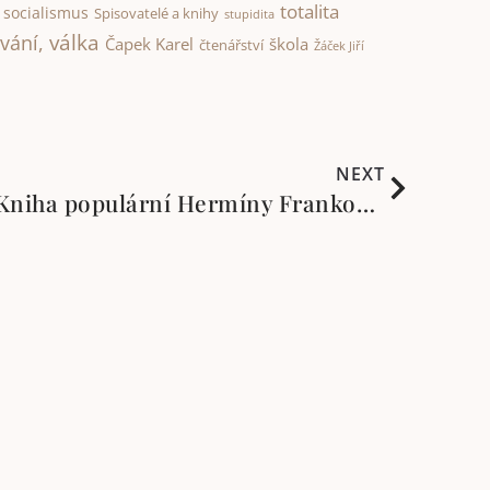
totalita
socialismus
Spisovatelé a knihy
stupidita
válka
vání,
Čapek Karel
škola
čtenářství
Žáček Jiří
NEXT
Padavka je bezva pes. Kniha populární Hermíny Frankové podle neexistujících kreseb Francise Barrauda
e 25 let!