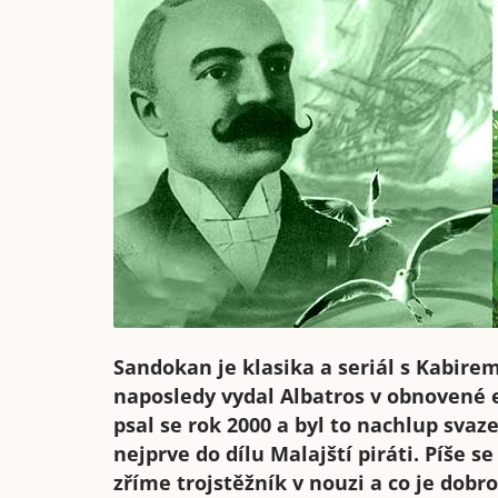
Sandokan je klasika a seriál s Kabire
naposledy vydal Albatros v obnovené e
psal se rok 2000 a byl to nachlup svaze
nejprve do dílu Malajští piráti. Píše 
zříme trojstěžník v nouzi a co je dob