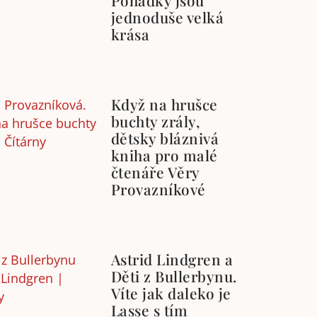
Pohádky jsou
jednoduše velká
krása
Když na hrušce
buchty zrály,
dětsky bláznivá
kniha pro malé
čtenáře Věry
Provazníkové
Astrid Lindgren a
Děti z Bullerbynu.
Víte jak daleko je
Lasse s tím