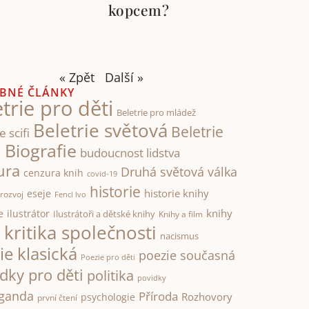
kopcem?
« Zpět
Další »
BNÉ ČLÁNKY
trie pro děti
Beletrie pro mládež
Beletrie světová
Beletrie
e scifi
Biografie
á
budoucnost lidstva
ura
Druhá světová válka
cenzura knih
covid-19
historie
historie knihy
eseje
rozvoj
Fencl Ivo
knihy
e
ilustrátor
Ilustrátoři a dětské knihy
Knihy a film
kritika společnosti
i
nacismus
ie klasická
poezie současná
Poezie pro děti
dky pro děti
politika
povidky
ganda
Příroda
Rozhovory
psychologie
první čtení