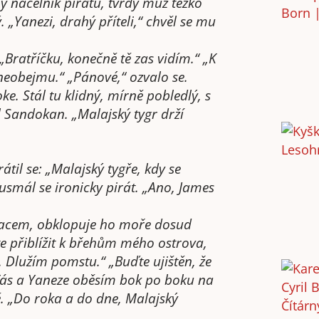
ý náčelník pirátů, tvrdý muž těžko
 „Yanezi, drahý příteli,“ chvěl se mu
„Bratříčku, konečně tě zas vidím.“ „K
 neobejmu.“ „Pánové,“ ozvalo se.
e. Stál tu klidný, mírně pobledlý, s
l Sandokan. „Malajský tygr drží
átil se: „Malajský tygře, kdy se
usmál se ironicky pirát. „Ano, James
pracem, obklopuje ho moře dosud
íte přiblížit k břehům mého ostrova,
. Dlužím pomstu.“ „Buďte ujištěn, že
 Vás a Yaneze oběsím bok po boku na
ě. „Do roka a do dne, Malajský