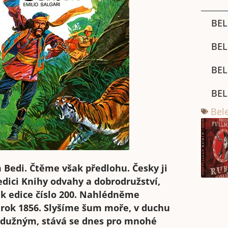
BEL
BEL
BEL
BEL
Bele
m Bedi. Čtěme však předlohu. Česky ji
dici Knihy odvahy a dobrodružství,
k edice číslo 200.
Nahlédněme
se rok 1856. Slyšíme šum moře, v duchu
rodužným, stává se dnes pro mnohé