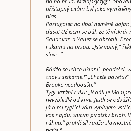
ho na hruď. Malajský tygr, obávan
přístupný citům byl jako vyměněný.
hlas.
Portugalec ho líbal neméně dojat: 
ďasu! Už jsem se bál, že tě víckrát
Sandokan a Yanez se obrátili. Brook
rukama na prsou. „Jste volný,“ řek
slovo.“
Rádža se lehce uklonil, poodešel, vr
znovu setkáme?“ „Chcete odvetu?“ 
Brooke neodpouští.“
Tygr vztáhl ruku: „V dáli je Mom
nevybledlé od krve. Jestli se odváž
já a mí tygříci vám vyplujem vstříc
vás najdu, zničím pirátský brloh.
ráhnu,“ prohlásil rádža slavnostn
tygře.“