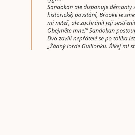
Sandokan ale disponuje démanty za
historické) povstání, Brooke je sme
mi neteř, ale zachránil její sestřeni
Obejměte mne!“ Sandokan postoupil
Dva zavilí nepřátelé se po tolika let
„Žádný lorde Guillonku. Říkej mi st