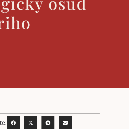
agický osud
riho
te: