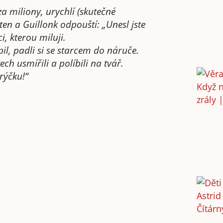
 miliony, urychlí (skutečné
ten a Guillonk odpouští: „Unesl jste
ci, kterou miluji.
, padli si se starcem do náruče.
ech usmířili a políbili na tvář.
rýčku!“