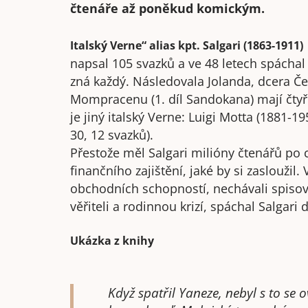
čtenáře až poněkud komickým.
Italský Verne“ alias kpt. Salgari (1863-1911)
napsal 105 svazků a ve 48 letech spáchal
zná každý. Následovala Jolanda, dcera Čer
Mompracenu (1. díl Sandokana) mají čty
je jiný italský Verne: Luigi Motta (1881-1
30, 12 svazků).
Přestože měl Salgari milióny čtenářů po
finančního zajištění, jaké by si zasloužil.
obchodních schopností, nechávali spiso
věřiteli a rodinnou krizí, spáchal Salgar
Ukázka z knihy
Když spatřil Yaneze, nebyl s to se o