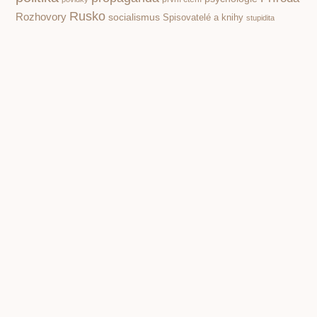
Rusko
Rozhovory
socialismus
Spisovatelé a knihy
stupidita
válka
vzdělávání,
totalita
Čapek Karel
škola
čtenářství
Žáček Jiří
PREVIOUS
NEXT
Francis Bacon. Utopická Nová Atlantida o ideální společnosti z roku 1627
Pavel Juráček. Jedinečný Deník výrazné osobnosti nové české filmové vlny
Copyright © 2001 – 2026 Čítárny. Všechna práva
vyhrazena. Existujeme 25 let!