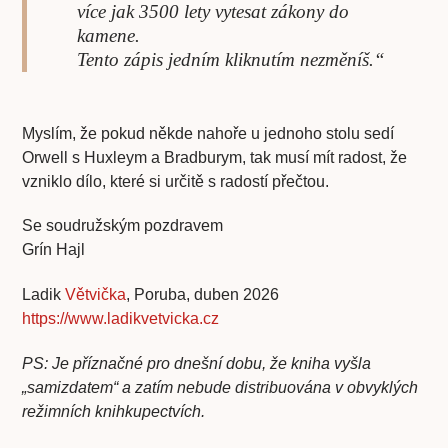
více jak 3500 lety vytesat zákony do
kamene.
Tento zápis jedním kliknutím nezměníš.“
Myslím, že pokud někde nahoře u jednoho stolu sedí
Orwell s Huxleym a Bradburym, tak musí mít radost, že
vzniklo dílo, které si určitě s radostí přečtou.
Se soudružským pozdravem
Grín Hajl
Ladik
Větvička
, Poruba, duben 2026
https://www.ladikvetvicka.cz
PS: Je příznačné pro dnešní dobu, že kniha vyšla
„samizdatem“ a zatím nebude distribuována v obvyklých
režimních knihkupectvích.