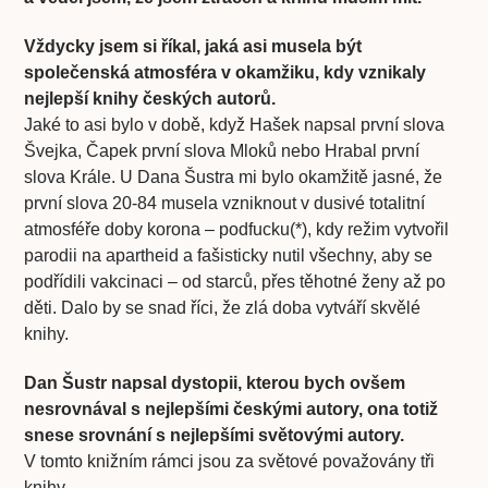
Vždycky jsem si říkal, jaká asi musela být
společenská atmosféra v okamžiku, kdy vznikaly
nejlepší knihy českých autorů.
Jaké to asi bylo v době, když Hašek napsal první slova
Švejka, Čapek první slova Mloků nebo Hrabal první
slova Krále. U Dana Šustra mi bylo okamžitě jasné, že
první slova 20-84 musela vzniknout v dusivé totalitní
atmosféře doby korona – podfucku(*), kdy režim vytvořil
parodii na apartheid a fašisticky nutil všechny, aby se
podřídili vakcinaci – od starců, přes těhotné ženy až po
děti. Dalo by se snad říci, že zlá doba vytváří skvělé
knihy.
Dan Šustr napsal dystopii, kterou bych ovšem
nesrovnával s nejlepšími českými autory, ona totiž
snese srovnání s nejlepšími světovými autory.
V tomto knižním rámci jsou za světové považovány tři
knihy