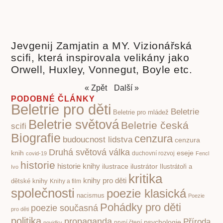
Jevgenij Zamjatin a MY. Vizionářská
scifi, která inspirovala velikány jako
Orwell, Huxley, Vonnegut, Boyle etc.
« Zpět
Další »
PODOBNÉ ČLÁNKY
Beletrie pro děti
Beletrie
Beletrie pro mládež
Beletrie světová
Beletrie česká
scifi
Biografie
cenzura
budoucnost lidstva
cenzura
Druhá světová válka
knih
eseje
covid-19
duchovní rozvoj
Fencl
historie
historie knihy
ilustrace
ilustrátor
Ilustrátoři a
Ivo
kritika
knihy pro děti
dětské knihy
Knihy a film
společnosti
poezie klasická
nacismus
Poezie
Pohádky pro děti
poezie současná
pro děti
politika
propaganda
Příroda
psychologie
první čtení
povidky