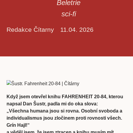
Beletrie
sci-fi
Redakce Čítarny
11.04. 2026
Když jsem otevřel knihu FAHRENHEIT 20-84, kterou
napsal Dan Šustr, padla mi do oka slova:
„Všechna humana jsou si rovna. Osobní svoboda a
individualismus jsou zločinem proti rovnosti všech.
Grín Hajl!“
a věděl jsem, že jsem ztracen a knihu musím mít.