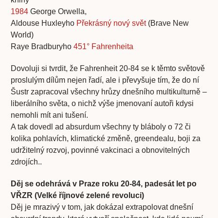
1984
George Orwella,
Aldouse Huxleyho
Překrásný nový svět
(Brave New
World)
Raye Bradburyho
451° Fahrenheita
Dovoluji si tvrdit, že Fahrenheit 20-84 se k těmto světově
proslulým dílům nejen řadí, ale i převyšuje tím, že do ní
Šustr zapracoval všechny hrůzy dnešního multikulturně –
liberálního světa, o nichž výše jmenovaní autoři kdysi
nemohli mít ani tušení.
A tak dovedl ad absurdum všechny ty bláboly o 72 či
kolika pohlavích, klimatické změně, greendealu, boji za
udržitelný rozvoj, povinné vakcinaci a obnovitelných
zdrojích..
Děj se odehrává v Praze roku 20-84, padesát let po
VŘZR (Velké říjnové zelené revoluci)
Děj je mrazivý v tom, jak dokázal extrapolovat dnešní