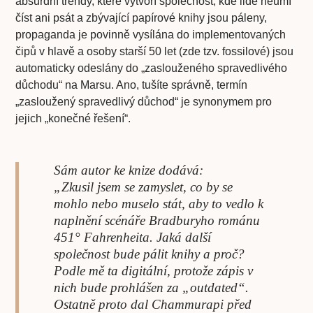
absurdní trendy, které vytvoří společnost, kde lidé neumí
číst ani psát a zbývající papírové knihy jsou páleny,
propaganda je povinně vysílána do implementovaných
čipů v hlavě a osoby starší 50 let (zde tzv. fossilové) jsou
automaticky odeslány do „zaslouženého spravedlivého
důchodu“ na Marsu. Ano, tušíte správně, termín
„zasloužený spravedlivý důchod“ je synonymem pro
jejich „konečné řešení“.
Sám autor ke knize dodává:
„Zkusil jsem se zamyslet, co by se
mohlo nebo muselo stát, aby to vedlo k
naplnění scénáře Bradburyho románu
451° Fahrenheita. Jaká další
společnost bude pálit knihy a proč?
Podle mě ta digitální, protože zápis v
nich bude prohlášen za „outdated“.
Ostatně proto dal Chammurapi před