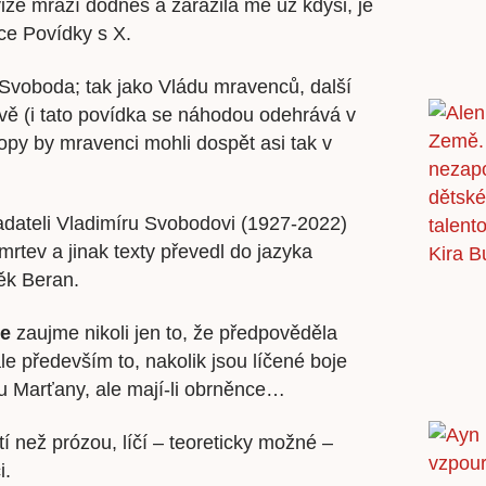
ize mrazí dodnes a zarazila mě už kdysi, je
írce Povídky s X.
ír Svoboda; tak jako Vládu mravenců, další
tivě (i tato povídka se náhodou odehrává v
ropy by mravenci mohli dospět asi tak v
adateli Vladimíru Svobodovi (1927-2022)
rtev a jinak texty převedl do jazyka
ěk Beran.
je
zaujme nikoli jen to, že předpověděla
ale především to, nakolik jsou líčené boje
u Marťany, ale mají-li obrněnce…
tí než prózou, líčí – teoreticky možné –
i.