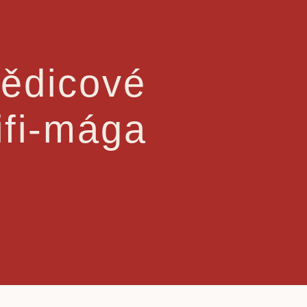
Dědicové
ifi-mága