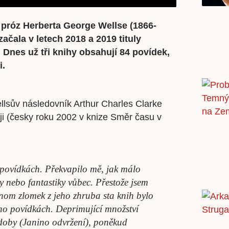
h próz Herberta George Wellse (1866-
ačala v letech 2018 a 2019 tituly
 Dnes už tři knihy obsahují 84 povídek,
i.
llsův následovník Arthur Charles Clarke
ji (česky roku 2002 v knize Směr času v
 povídkách. Překvapilo mě, jak málo
y nebo fantastiky vůbec. Přestože jsem
jenom zlomek z jeho zhruba sta knih bylo
jeho povídkách. Deprimující množství
doby (Janino odvržení), poněkud