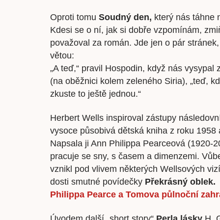
Oproti tomu
Soudný den,
který nás táhne 
Kdesi se o ní, jak si dobře vzpomínám, zmi
považoval za román. Jde jen o pár stránek, 
větou:
„A teď,“ pravil Hospodin, když nás vysypal z
(na oběžnici kolem zeleného Siria), „teď, 
zkuste to ještě jednou.“
Herbert Wells inspiroval zástupy následovní
vysoce působivá dětská kniha z roku 1958
Napsala ji Ann Philippa Pearceová (1920-20
pracuje se sny, s časem a dimenzemi. Vůb
vznikl pod vlivem některých Wellsových vizí
dosti smutné povídečky
Překrásný oblek.
Philippa Pearce a Tomova půlnoční zahra
Úvodem další „short story“
Perla lásky
H. G