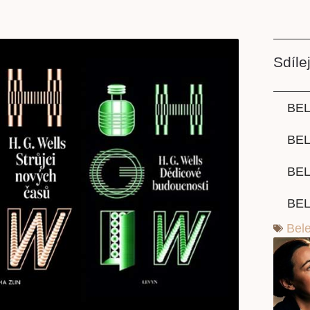
Sdílej
BEL
BE
BEL
BEL
Bele