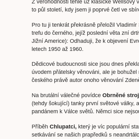
Z věrohodnosti téhle už klasické Wellsovy v
to půl století, kdy jsem ji poprvé četl ve sb
Pro tu ji tenkrát překrásně přeložil Vladim
trefu do černého, jejíž poslední věta zní dr
Jižní Americe): Odhaduji, že k objevení Ev
letech 1950 až 1960.
Dědicové budoucnosti sice jsou dnes překl
úvodem přátelsky věnováni, ale je bohužel m
českého právě autor onoho věnování Zden
Na brutální válečné povídce
Obrněné stro
(tehdy šokující) tanky první světové války, 
pandánem k Válce světů. Němci sice nejso
Příběh
Chlupatci,
který je víc populární sta
setkávání se našich prapředků s neandrtálc