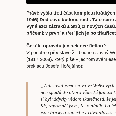
Právě vyšla třetí část kompletu krátkýc
1946) Dědicové budoucnosti. Tato série z
Vynálezci zázraků a Strůjci nových časů.
přičemž v první a třetí jich je po třiatřicet
Čekáte opravdu jen science fiction?
V podobné představě žil dlouho i slavný We
(1917-2008), který píše v jednom svém ese
překladu Josefa Hořejšího):
„Zalistoval jsem znova ve Wellsových
jich spadá do oboru vědecké fantastik
si byl vždycky vědom skutečnosti, že 
SF, zapomněl jsem, že to platilo i o 
jsou hříčky a komedie z edwardovské 