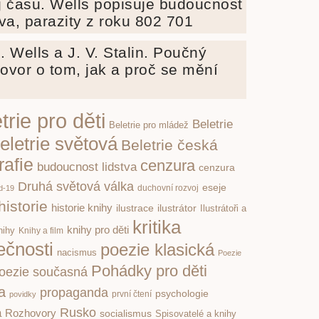
j času. Wells popisuje budoucnost
tva, parazity z roku 802 701
. Wells a J. V. Stalin. Poučný
ovor o tom, jak a proč se mění
trie pro děti
Beletrie
Beletrie pro mládež
eletrie světová
Beletrie česká
rafie
cenzura
budoucnost lidstva
cenzura
Druhá světová válka
eseje
d-19
duchovní rozvoj
historie
historie knihy
ilustrace
ilustrátor
Ilustrátoři a
kritika
knihy pro děti
nihy
Knihy a film
ečnosti
poezie klasická
nacismus
Poezie
Pohádky pro děti
oezie současná
ka
propaganda
psychologie
první čtení
povidky
Rusko
a
Rozhovory
socialismus
Spisovatelé a knihy