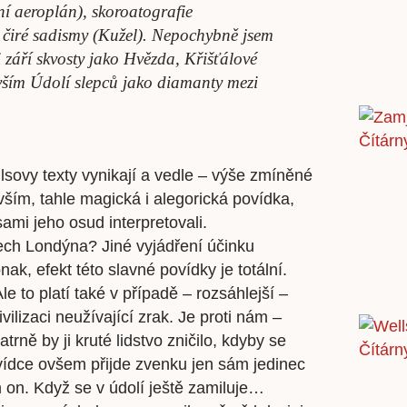
í aeroplán), skoroatografie
čiré sadismy (Kužel). Nepochybně jsem
 září skvosty jako Hvězda, Křišťálové
evším Údolí slepců jako diamanty mezi
lsovy texty vynikají a vedle – výše zmíněné
vším, tahle magická i alegorická povídka,
mi jeho osud interpretovali.
ech Londýna? Jiné vyjádření účinku
ak, efekt této slavné povídky je totální.
 to platí také v případě – rozsáhlejší –
ilizaci neužívající zrak. Je proti nám –
rně by ji kruté lidstvo zničilo, kdyby se
povídce ovšem přijde zvenku jen sám jedinec
 on. Když se v údolí ještě zamiluje…