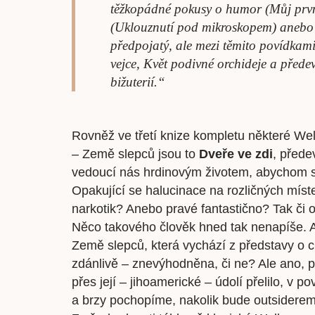
těžkopádné pokusy o humor (Můj prvn
(Uklouznutí pod mikroskopem) anebo 
předpojatý, ale mezi těmito povídkami
vejce, Květ podivné orchideje a před
bižuterií.“
Rovněž ve třetí knize kompletu některé Wel
– Země slepců jsou to
Dveře ve zdi
, přede
vedoucí nás hrdinovým životem, abychom sa
Opakující se halucinace na rozličných míst
narkotik? Anebo pravé fantastično? Tak či on
Něco takového člověk hned tak nenapíše. Ale
Země slepců, která vychází z představy o civ
zdánlivě – znevýhodněna, či ne? Ale ano, pat
přes její – jihoamerické – údolí přelilo, v 
a brzy pochopíme, nakolik bude outsiderem