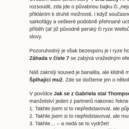
rozsoudit, zda jde o půvabnou bajku či „ne
přikláním k druhé možnosti, i když souča
sarkofágy a veškeré podobně přehnané uctí
příběh (ať již původně perský či ryze Wells
slovy.
Pozoruhodný je však bezesporu je i ryze h
Záhada v čísle 7
se zabývá vražedným efe
Náš zakrslý soused je banalita, ale klidn
Šplhající muž
. Zde se dočteme jen o někol
V povídce
Jak se z Gabriela stal Thomps
manželství jeden z partnerů nakonec řekne j
1. Takhle jsem si to nepředstavoval, ale půj
2. Takhle jsem si to nepředstavoval, ale mu
3. Takhle… – a nedá se to vydržet!