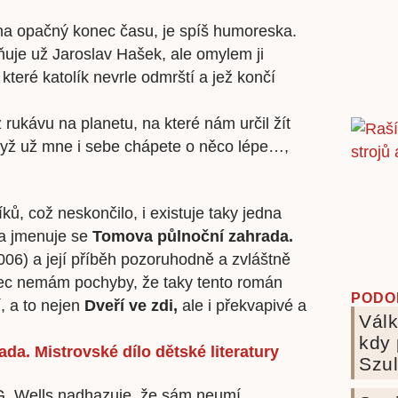
na opačný konec času, je spíš humoreska.
ňuje už Jaroslav Hašek, ale omylem ji
které katolík nevrle odmrští a jež končí
 rukávu na planetu, na které nám určil žít
když už mne i sebe chápete o něco lépe…,
ků, což neskončilo, i existuje taky jedna
 a jmenuje se
Tomova půlnoční zahrada.
06) a její příběh pozoruhodně a zvláštně
ec nemám pochyby, že taky tento román
PODO
, a to nejen
Dveří ve zdi,
ale i překvapivé a
Válk
kdy 
da. Mistrovské dílo dětské literatury
Szul
. Wells nadhazuje, že sám neumí