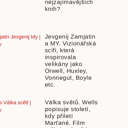
nejzajímavějších
knih?
Jevgenij Zamjatin
a MY. Vizionářská
scifi, která
inspirovala
velikány jako
Orwell, Huxley,
Vonnegut, Boyle
etc.
Válka světů. Wells
popisuje století,
kdy přiletí
Marťané. Film