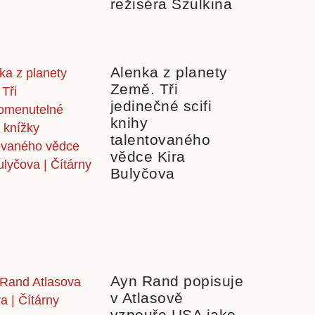
režiséra Szulkina
Alenka z planety
Země. Tři
jedinečné scifi
knihy
talentovaného
vědce Kira
Bulyčova
Ayn Rand popisuje
v Atlasově
vzpouře USA jako