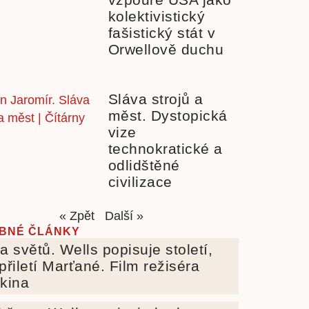
kolektivistický
fašistický stát v
Orwellově duchu
Sláva strojů a
měst. Dystopická
vize
technokratické a
odlidštěné
civilizace
« Zpět
Další »
BNÉ ČLÁNKY
a světů. Wells popisuje století,
přiletí Marťané. Film režiséra
kina