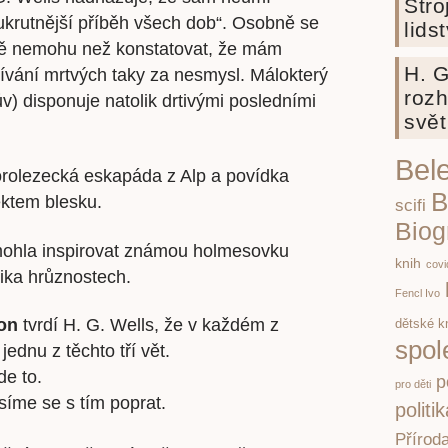
Stro
jukrutnější příběh všech dob“. Osobně se
lids
sně nemohu než konstatovat, že mám
H. G
vání mrtvých taky za nesmysl. Málokterý
rozh
ův) disponuje natolik drtivými posledními
svět
Bele
orolezecká eskapáda z Alp a povídka
B
ktem blesku.
scifi
Biog
ě mohla inspirovat známou holmesovku
knih
covi
ika hrůznostech.
Fencl Ivo
on
tvrdí H. G. Wells, že v každém z
dětské k
spol
ednu z těchto tří vět.
de to.
p
pro děti
síme se s tím poprat.
politi
Přírod