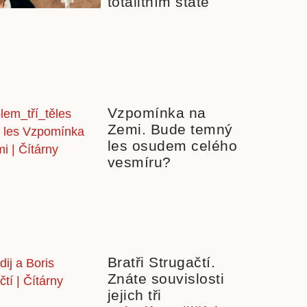
totalitním státě
Vzpomínka na
Zemi. Bude temný
les osudem celého
vesmíru?
Bratři Strugačtí.
Znáte souvislosti
jejich tři