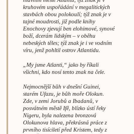
kruhovém uspořádání v megalitických
stavbách obou polokoulí; týž znak je v
tajné moudrosti, již podle knihy
Enochovy zjevují ben elohimové, synové
boží, dcerám lidským – v oběhu
nebeských těles; týž znak je i ve vodním
víru, jenž pohltil ostrov Atlantidu.
„My jsme Atlanti,“ jako by říkali
všichni, kdo nosí tento znak na čele.
Nejmocnější bůh v dnešní Guinei,
starém Ufazu, je bůh moře Olokun.
Zde, v zemi Jorubů a Ibadanů, v
posvátném městě Ifě, blízko ústí řeky
Nigeru, byla nalezena bronzová
Olokunova hlava, překrásná práce z
prvního tisíciletí před Kristem, tedy z