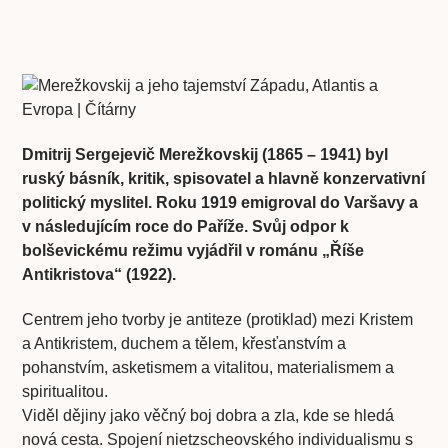
Dmitrij Sergejevič Merežkovskij (1865 – 1941) byl
ruský básník, kritik, spisovatel a hlavně konzervativní
politický myslitel. Roku 1919 emigroval do Varšavy a
v následujícím roce do Paříže. Svůj odpor k
bolševickému režimu vyjádřil v románu „Říše
Antikristova“ (1922).
Centrem jeho tvorby je
antiteze
(protiklad) mezi
Kristem
a Antikristem
, duchem a tělem, křesťanstvím a
pohanstvím, asketismem a vitalitou, materialismem a
spiritualitou.
Viděl dějiny jako věčný boj dobra a zla, kde se hledá
nová cesta. Spojení nietzscheovského individualismu s