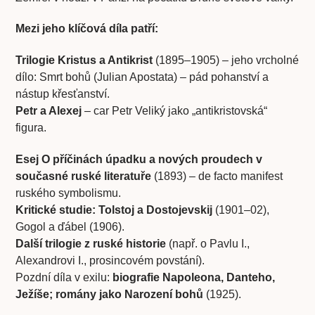
Mezi jeho klíčová díla patří:
Trilogie Kristus a Antikrist
(1895–1905) – jeho vrcholné
dílo: Smrt bohů (Julian Apostata) – pád pohanství a
nástup křesťanství.
Petr a Alexej
– car Petr Veliký jako „antikristovská“
figura.
Esej O příčinách úpadku a nových proudech v
současné ruské literatuře
(1893) – de facto manifest
ruského symbolismu.
Kritické studie: Tolstoj a Dostojevskij
(1901–02),
Gogol a ďábel (1906).
Další trilogie z ruské historie
(např. o Pavlu I.,
Alexandrovi I., prosincovém povstání).
Pozdní díla v exilu:
biografie Napoleona, Danteho,
Ježíše; romány jako Narození bohů
(1925).