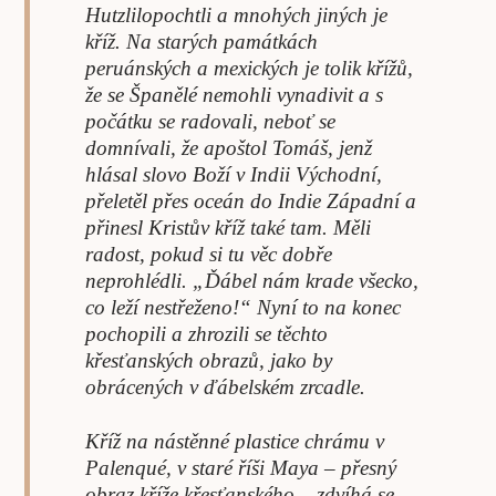
Hutzlilopochtli a mnohých jiných je
kříž. Na starých památkách
peruánských a mexických je tolik křížů,
že se Španělé nemohli vynadivit a s
počátku se radovali, neboť se
domnívali, že apoštol Tomáš, jenž
hlásal slovo Boží v Indii Východní,
přeletěl přes oceán do Indie Západní a
přinesl Kristův kříž také tam. Měli
radost, pokud si tu věc dobře
neprohlédli. „Ďábel nám krade všecko,
co leží nestřeženo!“ Nyní to na konec
pochopili a zhrozili se těchto
křesťanských obrazů, jako by
obrácených v ďábelském zrcadle.
Kříž na nástěnné plastice chrámu v
Palenqué, v staré říši Maya – přesný
obraz kříže křesťanského – zdvíhá se