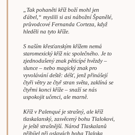
„Tak pohaněti kříž boží mohl jen
ďábel,“ myslili si asi nábožní Španělé,
průvodcové Fernanda Corteza, když
hleděli na tyto kříže.
S naším křesťanským křížem nemá
staromexický kříž nic společného. Je to
zjednodušený znak pěticípé hvězdy –
slunce – nebo magický znak pro
vyvolávání deště: déšť, jenž přinášejí
čtyři větry ze čtyř stran světa, zaklíná se
čtyřmi konci kříže – snaží se nás
uspokojit učenci, ale marně.
Kříž v Palenqué je strašný, ale kříž
tlaskalanský, zasvěcený bohu Tlalokovi,
je ještě strašnější. Národ Tlaskalanů
přibíjel při oslavách boha Tlaloka