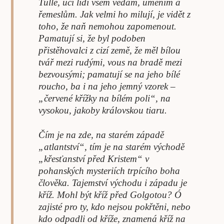
Tulle, učí lidi všem vědám, uměním a
řemeslům. Jak velmi ho milují, je vidět z
toho, že naň nemohou zapomenout.
Pamatují si, že byl podoben
přistěhovalci z cizí země, že měl bílou
tvář mezi rudými, vous na bradě mezi
bezvousými; pamatují se na jeho bílé
roucho, ba i na jeho jemný vzorek –
„červené křížky na bílém poli“, na
vysokou, jakoby královskou tiaru.
Čím je na zde, na starém západě
„atlantství“, tím je na starém východě
„křesťanství před Kristem“ v
pohanských mysteriích trpícího boha
člověka. Tajemství východu i západu je
kříž. Mohl být kříž před Golgotou? Ó
zajisté pro ty, kdo nejsou pokřtěni, nebo
kdo odpadli od kříže, znamená kříž na