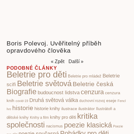
Boris Polevoj. Uvěřitelný příběh
opravdového člověka
« Zpět
Další »
PODOBNÉ ČLÁNKY
Beletrie pro děti
Beletrie
Beletrie pro mládež
Beletrie světová
Beletrie česká
scifi
Biografie
cenzura
budoucnost lidstva
cenzura
Druhá světová válka
knih
eseje
covid-19
duchovní rozvoj
Fencl
historie
historie knihy
ilustrace
ilustrátor
Ilustrátoři a
Ivo
kritika
knihy pro děti
dětské knihy
Knihy a film
společnosti
poezie klasická
nacismus
Poezie
Pohádky pro děti
poezie současná