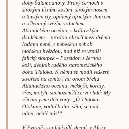
doby Šalamounovy. Pravý černoch s
širokými lícními kostmi, širokým nosem
a tlustými rty, opálený africkým sluncem
a ošlehaný svěžím vzduchem
Atlantického oceánu, s královským
diadémem – prostou obručí mezi dvěma
řadami perel, s nebeskou neboli
mořskou hvězdou, nad níž se vznáší
falický sloupek – Poseidon s černou
koží, dvojník rudého staromexického
boha Tlaloka. K němu se modlí veškeré
stvoření na tomto i na onom břehu
Atlantického oceánu, měkkýši, korály,
vřes, motýli, suchozemští červi i lidé: My
všichni jsme děti vody. „Ó Tlaloku-
Olokune, vodní bohu, slituj se nad
námi, nenič nás!“
V Evropě jsou lidé bílí, denní, v Africe