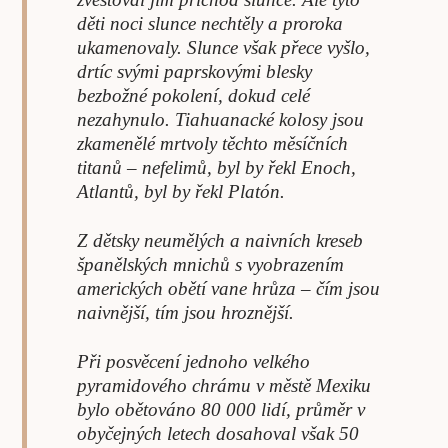
děti noci slunce nechtěly a proroka
ukamenovaly. Slunce však přece vyšlo,
drtíc svými paprskovými blesky
bezbožné pokolení, dokud celé
nezahynulo. Tiahuanacké kolosy jsou
zkamenělé mrtvoly těchto měsíčních
titanů – nefelimů, byl by řekl Enoch,
Atlantů, byl by řekl Platón.
Z dětsky neumělých a naivních kreseb
španělských mnichů s vyobrazením
amerických obětí vane hrůza – čím jsou
naivnější, tím jsou hroznější.
Při posvěcení jednoho velkého
pyramidového chrámu v městě Mexiku
bylo obětováno 80 000 lidí, průměr v
obyčejných letech dosahoval však 50