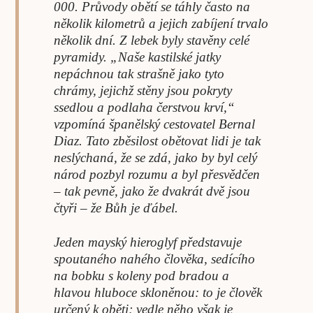
000. Průvody obětí se táhly často na
několik kilometrů a jejich zabíjení trvalo
několik dní. Z lebek byly stavěny celé
pyramidy. „Naše kastilské jatky
nepáchnou tak strašně jako tyto
chrámy, jejichž stěny jsou pokryty
ssedlou a podlaha čerstvou krví,“
vzpomíná španělský cestovatel Bernal
Diaz. Tato zběsilost obětovat lidi je tak
neslýchaná, že se zdá, jako by byl celý
národ pozbyl rozumu a byl přesvědčen
– tak pevně, jako že dvakrát dvě jsou
čtyři – že Bůh je ďábel.
Jeden mayský hieroglyf představuje
spoutaného nahého člověka, sedícího
na bobku s koleny pod bradou a
hlavou hluboce skloněnou: to je člověk
určený k oběti; vedle něho však je