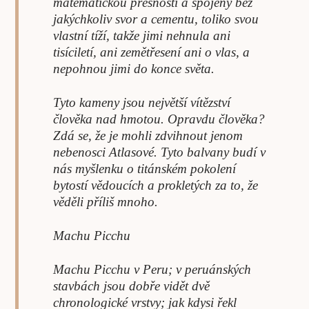
matematickou přesností a spojeny bez
jakýchkoliv svor a cementu, toliko svou
vlastní tíží, takže jimi nehnula ani
tisíciletí, ani zemětřesení ani o vlas, a
nepohnou jimi do konce světa.
Tyto kameny jsou největší vítězství
člověka nad hmotou. Opravdu člověka?
Zdá se, že je mohli zdvihnout jenom
nebenosci Atlasové. Tyto balvany budí v
nás myšlenku o titánském pokolení
bytostí vědoucích a prokletých za to, že
věděli příliš mnoho.
Machu Picchu
Machu Picchu v Peru; v peruánských
stavbách jsou dobře vidět dvě
chronologické vrstvy; jak kdysi řekl