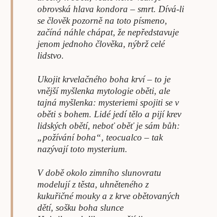
obrovská hlava kondora – smrt. Dívá-li
se člověk pozorně na toto písmeno,
začíná náhle chápat, že nepředstavuje
jenom jednoho člověka, nýbrž celé
lidstvo.
Ukojit krvelačného boha krví – to je
vnější myšlenka mytologie oběti, ale
tajná myšlenka: mysteriemi spojiti se v
oběti s bohem. Lidé jedí tělo a pijí krev
lidských obětí, neboť oběť je sám bůh:
„požívání boha“, teocualco – tak
nazývají toto mysterium.
V době okolo zimního slunovratu
modelují z těsta, uhněteného z
kukuřičné mouky a z krve obětovaných
dětí, sošku boha slunce