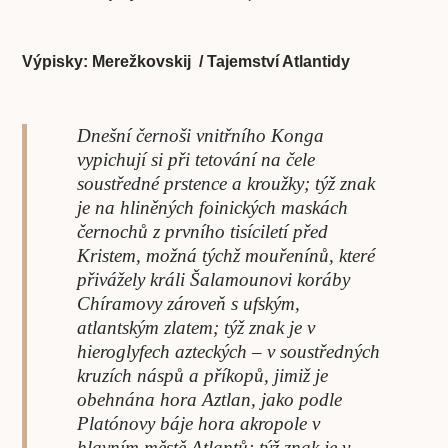
Výpisky: Merežkovskij / Tajemství Atlantidy
Dnešní černoši vnitřního Konga
vypichují si při tetování na čele
soustředné prstence a kroužky; týž znak
je na hliněných foinických maskách
černochů z prvního tisíciletí před
Kristem, možná týchž mouřenínů, které
přivážely králi Šalamounovi koráby
Chíramovy zároveň s ufským,
atlantským zlatem; týž znak je v
hieroglyfech azteckých – v soustředných
kruzích náspů a příkopů, jimiž je
obehnána hora Aztlan, jako podle
Platónovy báje hora akropole v
hlavním městě Atlantů; týž znak je v