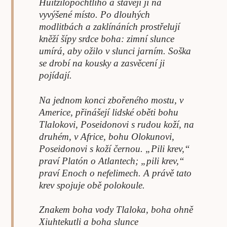
Huitzilopochtliho a stavějí ji na
vyvýšené místo. Po dlouhých
modlitbách a zaklínáních prostřelují
kněží šípy srdce boha: zimní slunce
umírá, aby ožilo v slunci jarním. Soška
se drobí na kousky a zasvěcení ji
pojídají.
Na jednom konci zbořeného mostu, v
Americe, přinášejí lidské oběti bohu
Tlalokovi, Poseidonovi s rudou koží, na
druhém, v Africe, bohu Olokunovi,
Poseidonovi s koží černou. „Pili krev,“
praví Platón o Atlantech; „pili krev,“
praví Enoch o nefelimech. A právě tato
krev spojuje obě polokoule.
Znakem boha vody Tlaloka, boha ohně
Xiuhtekutli a boha slunce