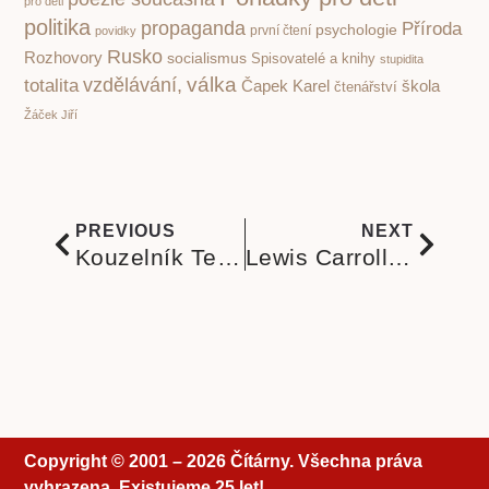
pro děti
politika
propaganda
Příroda
psychologie
první čtení
povidky
Rusko
Rozhovory
socialismus
Spisovatelé a knihy
stupidita
válka
vzdělávání,
totalita
Čapek Karel
škola
čtenářství
Žáček Jiří
PREVIOUS
NEXT
Kouzelník Terry Pratchett a fascinující Zeměplocha na hřbetu vesmírné želvy s vynikajícím překladem Jana Kantůrka
Lewis Carroll. Jak Alenka v kraji divů vystoupila z klece své omezenosti v ilustracích Markéty Prachatické
Copyright © 2001 – 2026 Čítárny. Všechna práva
vyhrazena. Existujeme 25 let!