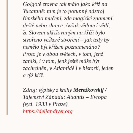
Golgotě zrovna tak málo jako kříž na
Yucataně: tam je to potupný nástroj
římského mučení, zde magické znamení
deště nebo slunce. Avšak vědoucí vědí,
že Slovem ukřižovaným na kříži bylo
stvořeno veškeré stvoření – jak tedy by
nemělo být křížem poznamenáno?
Proto je v obou světech, v tom, jenž
zanikl, i v tom, jenž ještě může být
zachráněn, v Atlantidě i v historii, jeden
a týž kříž.
Zdroj: výpisky z knihy
Merežkovskij /
Tajemství Západu: Atlantis – Evropa
(vyd. 1933 v Praze)
https://deliandiver.org