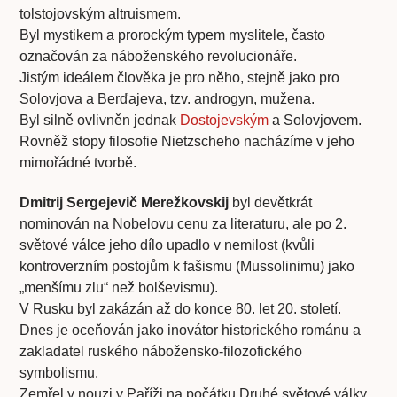
tolstojovským altruismem.
Byl mystikem a prorockým typem myslitele, často
označován za náboženského revolucionáře.
Jistým ideálem člověka je pro něho, stejně jako pro
Solovjova a Berďajeva, tzv. androgyn, mužena.
Byl silně ovlivněn jednak
Dostojevským
a Solovjovem.
Rovněž stopy filosofie Nietzscheho nacházíme v jeho
mimořádné tvorbě.
Dmitrij Sergejevič Merežkovskij
byl devětkrát
nominován na Nobelovu cenu za literaturu, ale po 2.
světové válce jeho dílo upadlo v nemilost (kvůli
kontroverzním postojům k fašismu (Mussolinimu) jako
„menšímu zlu“ než bolševismu).
V Rusku byl zakázán až do konce 80. let 20. století.
Dnes je oceňován jako inovátor historického románu a
zakladatel ruského nábožensko-filozofického
symbolismu.
Zemřel v nouzi v Paříži na počátku Druhé světové války.