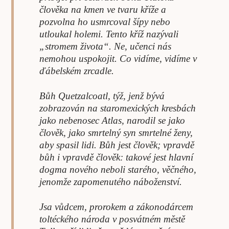
člověka na kmen ve tvaru kříže a
pozvolna ho usmrcoval šípy nebo
utloukal holemi. Tento kříž nazývali
„stromem života“. Ne, učenci nás
nemohou uspokojit. Co vidíme, vidíme v
ďábelském zrcadle.
Bůh Quetzalcoatl, týž, jenž bývá
zobrazován na staromexických kresbách
jako nebenosec Atlas, narodil se jako
člověk, jako smrtelný syn smrtelné ženy,
aby spasil lidi. Bůh jest člověk; vpravdě
bůh i vpravdě člověk: takové jest hlavní
dogma nového neboli starého, věčného,
jenomže zapomenutého náboženství.
Jsa vůdcem, prorokem a zákonodárcem
toltéckého národa v posvátném městě