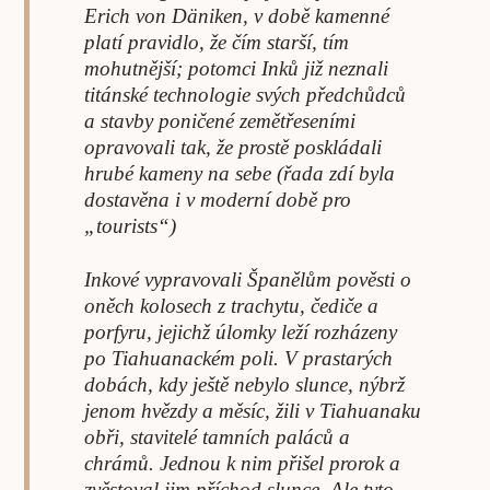
Erich von Däniken, v době kamenné
platí pravidlo, že čím starší, tím
mohutnější; potomci Inků již neznali
titánské technologie svých předchůdců
a stavby poničené zemětřeseními
opravovali tak, že prostě poskládali
hrubé kameny na sebe (řada zdí byla
dostavěna i v moderní době pro
„tourists“)
Inkové vypravovali Španělům pověsti o
oněch kolosech z trachytu, čediče a
porfyru, jejichž úlomky leží rozházeny
po Tiahuanackém poli. V prastarých
dobách, kdy ještě nebylo slunce, nýbrž
jenom hvězdy a měsíc, žili v Tiahuanaku
obři, stavitelé tamních paláců a
chrámů. Jednou k nim přišel prorok a
zvěstoval jim příchod slunce. Ale tyto