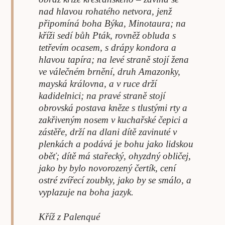
nad hlavou rohatého netvora, jenž
připomíná boha Býka, Minotaura; na
kříži sedí bůh Pták, rovněž obluda s
tetřevím ocasem, s drápy kondora a
hlavou tapíra; na levé straně stojí žena
ve válečném brnění, druh Amazonky,
mayská královna, a v ruce drží
kadidelnici; na pravé straně stojí
obrovská postava kněze s tlustými rty a
zakřiveným nosem v kuchařské čepici a
zástěře, drží na dlani dítě zavinuté v
plenkách a podává je bohu jako lidskou
oběť; dítě má stařecký, ohyzdný obličej,
jako by bylo novorozený čertík, cení
ostré zvířecí zoubky, jako by se smálo, a
vyplazuje na boha jazyk.
Kříž z Palenqué