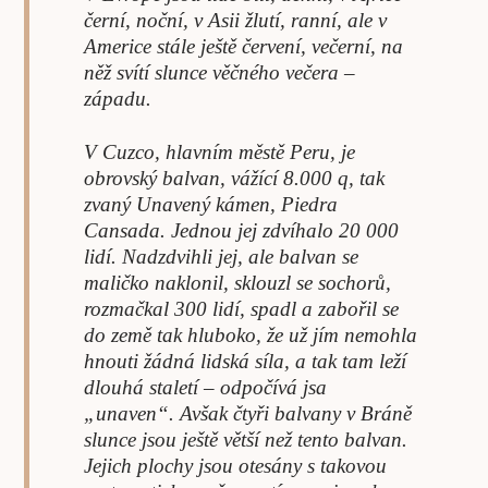
černí, noční, v Asii žlutí, ranní, ale v
Americe stále ještě červení, večerní, na
něž svítí slunce věčného večera –
západu.
V Cuzco, hlavním městě Peru, je
obrovský balvan, vážící 8.000 q, tak
zvaný Unavený kámen, Piedra
Cansada. Jednou jej zdvíhalo 20 000
lidí. Nadzdvihli jej, ale balvan se
maličko naklonil, sklouzl se sochorů,
rozmačkal 300 lidí, spadl a zabořil se
do země tak hluboko, že už jím nemohla
hnouti žádná lidská síla, a tak tam leží
dlouhá staletí – odpočívá jsa
„unaven“. Avšak čtyři balvany v Bráně
slunce jsou ještě větší než tento balvan.
Jejich plochy jsou otesány s takovou