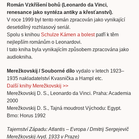
Román Vzkříšení bohů (Leonardo da Vinci,
renesance jako syntéza antiky a křesťanství).
V roce 1999 byl tento román zpracován jako vynikající
desetidílný rozhlasový seriál.
Spolu s knihou
Schulze Kámen a bolest
patří k těm
nejlepším románům o Leonardovi.
I tato kniha byla vynikajícím způsobem zpracována jako
audiokniha.
Merežkovskij / Souborné dílo
vydalo v letech 1923–
1935 nakladatelství Kvasnička a Hampl etc.
Další knihy Merežkovskij >>
Merežkovskij D. S., Leonardo da Vinci. Praha: Academia
2000
Merežkovskij D. S., Tajná moudrost Východu: Egypt.
Brno: Horus 1992
Tajemství Západu: Atlantis – Evropa / Dmitrij Sergejevič
Merežkovskij /vyd. 1933 v Praze)