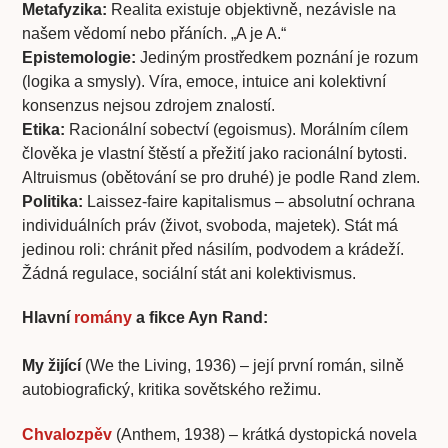
Metafyzika:
Realita existuje objektivně, nezávisle na
našem vědomí nebo přáních. „A je A.“
Epistemologie:
Jediným prostředkem poznání je rozum
(logika a smysly). Víra, emoce, intuice ani kolektivní
konsenzus nejsou zdrojem znalostí.
Etika:
Racionální sobectví (egoismus). Morálním cílem
člověka je vlastní štěstí a přežití jako racionální bytosti.
Altruismus (obětování se pro druhé) je podle Rand zlem.
Politika:
Laissez-faire kapitalismus – absolutní ochrana
individuálních práv (život, svoboda, majetek). Stát má
jedinou roli: chránit před násilím, podvodem a krádeží.
Žádná regulace, sociální stát ani kolektivismus.
Hlavní
romány
a fikce Ayn Rand:
My žijící
(We the Living, 1936) – její první román, silně
autobiografický, kritika sovětského režimu.
Chvalozpěv
(Anthem, 1938) – krátká dystopická novela