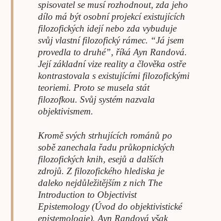
spisovatel se musí rozhodnout, zda jeho
dílo má být osobní projekcí existujících
filozofických idejí nebo zda vybuduje
svůj vlastní filozofický rámec. “Já jsem
provedla to druhé”, říká Ayn Randová.
Její základní vize reality a člověka ostře
kontrastovala s existujícími filozofickými
teoriemi. Proto se musela stát
filozofkou. Svůj systém nazvala
objektivismem.
Kromě svých strhujících románů po
sobě zanechala řadu průkopnických
filozofických knih, esejů a dalších
zdrojů. Z filozofického hlediska je
daleko nejdůležitějším z nich The
Introduction to Objectivist
Epistemology (Úvod do objektivistické
epistemologie). Ayn Randová však