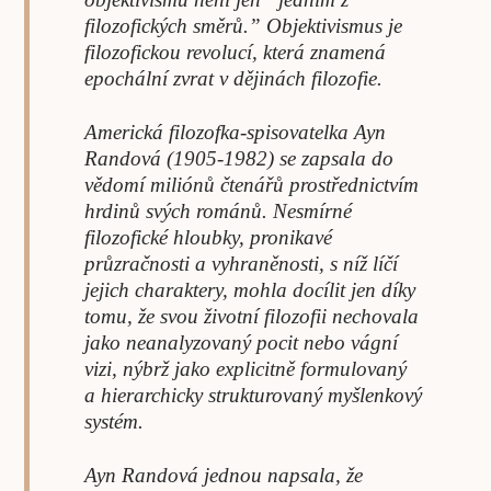
filozofických směrů.” Objektivismus je
filozofickou revolucí, která znamená
epochální zvrat v dějinách filozofie.
Americká filozofka-spisovatelka Ayn
Randová (1905-1982) se zapsala do
vědomí miliónů čtenářů prostřednictvím
hrdinů svých románů. Nesmírné
filozofické hloubky, pronikavé
průzračnosti a vyhraněnosti, s níž líčí
jejich charaktery, mohla docílit jen díky
tomu, že svou životní filozofii nechovala
jako neanalyzovaný pocit nebo vágní
vizi, nýbrž jako explicitně formulovaný
a hierarchicky strukturovaný myšlenkový
systém.
Ayn Randová jednou napsala, že