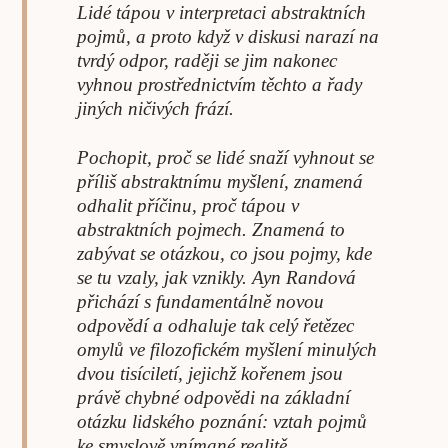
Lidé tápou v interpretaci abstraktních
pojmů, a proto když v diskusi narazí na
tvrdý odpor, raději se jim nakonec
vyhnou prostřednictvím těchto a řady
jiných ničivých frází.
Pochopit, proč se lidé snaží vyhnout se
příliš abstraktnímu myšlení, znamená
odhalit příčinu, proč tápou v
abstraktních pojmech. Znamená to
zabývat se otázkou, co jsou pojmy, kde
se tu vzaly, jak vznikly. Ayn Randová
přichází s fundamentálně novou
odpovědí a odhaluje tak celý řetězec
omylů ve filozofickém myšlení minulých
dvou tisíciletí, jejichž kořenem jsou
právě chybné odpovědi na základní
otázku lidského poznání: vztah pojmů
ke smyslově vnímané realitě.