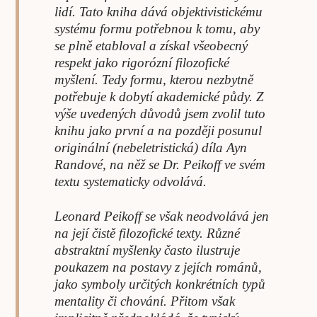
lidí. Tato kniha dává objektivistickému
systému formu potřebnou k tomu, aby
se plně etabloval a získal všeobecný
respekt jako rigorózní filozofické
myšlení. Tedy formu, kterou nezbytně
potřebuje k dobytí akademické půdy. Z
výše uvedených důvodů jsem zvolil tuto
knihu jako první a na později posunul
originální (nebeletristická) díla Ayn
Randové, na něž se Dr. Peikoff ve svém
textu systematicky odvolává.
Leonard Peikoff se však neodvolává jen
na její čistě filozofické texty. Různé
abstraktní myšlenky často ilustruje
poukazem na postavy z jejích románů,
jako symboly určitých konkrétních typů
mentality či chování. Přitom však