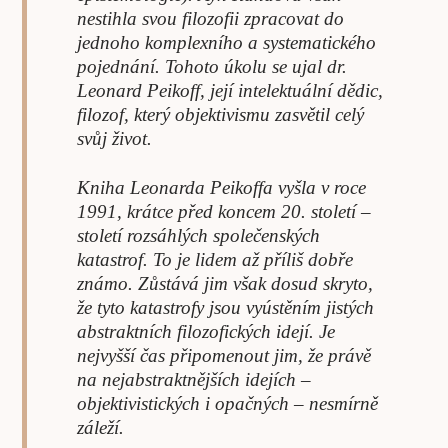
nestihla svou filozofii zpracovat do
jednoho komplexního a systematického
pojednání. Tohoto úkolu se ujal dr.
Leonard Peikoff, její intelektuální dědic,
filozof, který objektivismu zasvětil celý
svůj život.
Kniha Leonarda Peikoffa vyšla v roce
1991, krátce před koncem 20. století –
století rozsáhlých společenských
katastrof. To je lidem až příliš dobře
známo. Zůstává jim však dosud skryto,
že tyto katastrofy jsou vyústěním jistých
abstraktních filozofických idejí. Je
nejvyšší čas připomenout jim, že právě
na nejabstraktnějších idejích –
objektivistických i opačných – nesmírně
záleží.