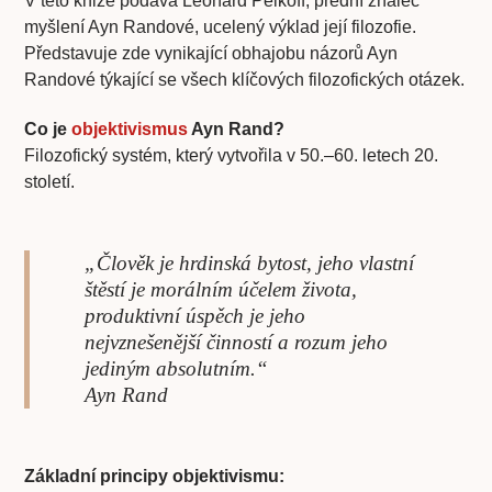
V této knize podává Leonard Peikoff, přední znalec
myšlení Ayn Randové, ucelený výklad její filozofie.
Představuje zde vynikající obhajobu názorů Ayn
Randové týkající se všech klíčových filozofických otázek.
Co je
objektivismus
Ayn Rand?
Filozofický systém, který vytvořila v 50.–60. letech 20.
století.
„Člověk je hrdinská bytost, jeho vlastní
štěstí je morálním účelem života,
produktivní úspěch je jeho
nejvznešenější činností a rozum jeho
jediným absolutním.“
Ayn Rand
Základní principy objektivismu: