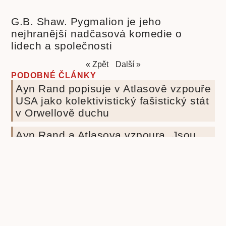
G.B. Shaw. Pygmalion je jeho
nejhranější nadčasová komedie o
lidech a společnosti
« Zpět
Další »
PODOBNÉ ČLÁNKY
Ayn Rand popisuje v Atlasově vzpouře
USA jako kolektivistický fašistický stát
v Orwellově duchu
Ayn Rand a Atlasova vzpoura. Jsou
peníze kořenem všeho zla?
Ayn Rand. Chvalozpěv o infikované
společnosti, kde existuje pouze MY a
nikoliv JÁ
Beletrie pro děti
Beletrie
Beletrie pro mládež