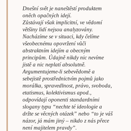
Dnešní svět je naneštěstí produktem
oněch opačných idejí.
Zůstávají však implicitní, ve vědomí
většiny lidí nejsou analyzovány.
Nacházíme se v situaci, kdy čelíme
všeobecnému opovržení vůči
abstraktním idejím a obecným
principům. Údajně nikdy nic nevíme
jistě a nic neplatí absolutně.
Argumentujeme-li sebevědomě a
sebejistě prostřednictvím pojmů jako
morálka, spravedlnost, právo, svoboda,
etatismus, kolektivismus apod.,
odpovídají oponenti standardními
slogany typu “nechte té ideologie a
držte se věcných otázek” nebo “to je váš
názor, já mám jiný – nikdo z nás přece
není majitelem pravdy”.