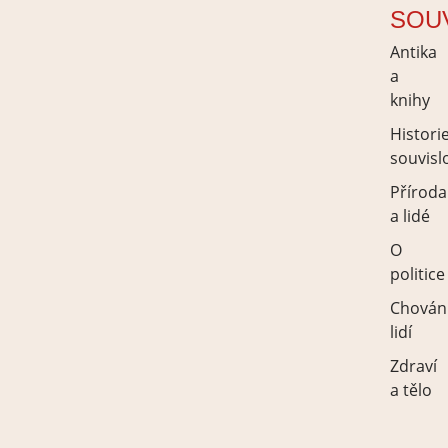
SOU
Antika
a
knihy
Histori
souvisl
Příroda
a lidé
O
politice
Chován
lidí
Zdraví
a tělo