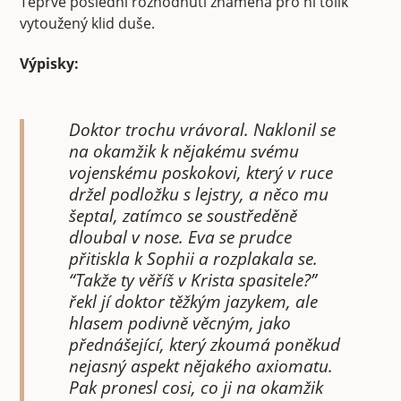
Teprve poslední rozhodnutí znamená pro ni tolik
vytoužený klid duše.
Výpisky:
Doktor trochu vrávoral. Naklonil se
na okamžik k nějakému svému
vojenskému poskokovi, který v ruce
držel podložku s lejstry, a něco mu
šeptal, zatímco se soustředěně
dloubal v nose. Eva se prudce
přitiskla k Sophii a rozplakala se.
“Takže ty věříš v Krista spasitele?”
řekl jí doktor těžkým jazykem, ale
hlasem podivně věcným, jako
přednášející, který zkoumá poněkud
nejasný aspekt nějakého axiomatu.
Pak pronesl cosi, co ji na okamžik