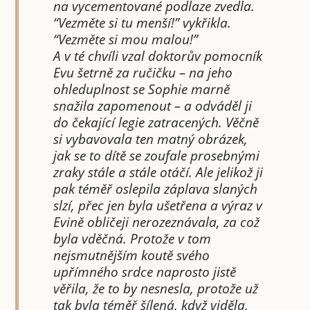
na vycementované podlaze zvedla.
“Vezměte si tu menší!” vykřikla.
“Vezměte si mou malou!”
A v té chvíli vzal doktorův pomocník
Evu šetrně za ručičku – na jeho
ohleduplnost se Sophie marně
snažila zapomenout – a odváděl ji
do čekající legie zatracených. Věčně
si vybavovala ten matný obrázek,
jak se to dítě se zoufale prosebnými
zraky stále a stále otáčí. Ale jelikož ji
pak téměř oslepila záplava slaných
slzí, přec jen byla ušetřena a výraz v
Evině obličeji nerozeznávala, za což
byla vděčná. Protože v tom
nejsmutnějším koutě svého
upřímného srdce naprosto jistě
věřila, že to by nesnesla, protože už
tak byla téměř šílená, když viděla,