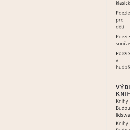
klasic
Poezi
pro
děti
Poezi
souča
Poezi
v
hudb
VÝB
KNI
Knihy
Budou
lidstva
Knihy