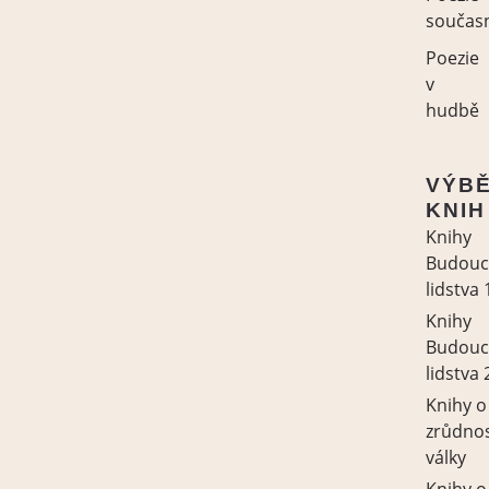
součas
Poezie
v
hudbě
VÝB
KNIH
Knihy
Budouc
lidstva 
Knihy
Budouc
lidstva 
Knihy o
zrůdno
války