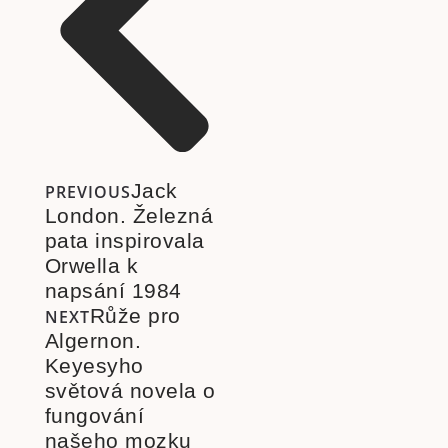
Jack
PREVIOUS
London. Železná
pata inspirovala
Orwella k
napsání 1984
Růže pro
NEXT
Algernon.
Keyesyho
světová novela o
fungování
našeho mozku