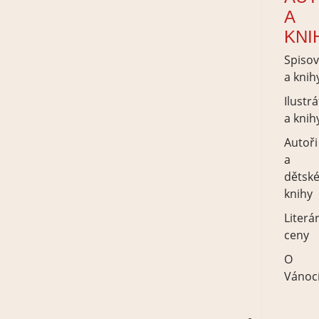
A
KNI
Spisov
a knih
Ilustrá
a knih
Autoři
a
dětsk
knihy
Literá
ceny
O
Vánoc