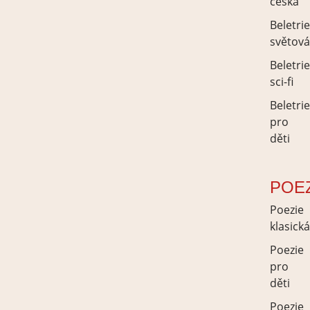
česká
Beletri
světov
Beletri
sci-fi
Beletri
pro
děti
POE
Poezie
klasick
Poezie
pro
děti
Poezie