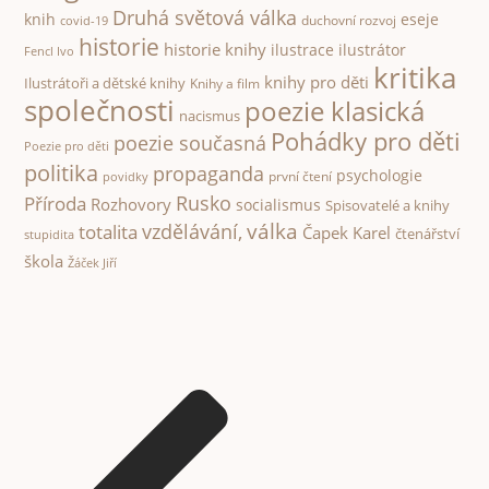
Druhá světová válka
knih
eseje
duchovní rozvoj
covid-19
historie
historie knihy
ilustrace
ilustrátor
Fencl Ivo
kritika
knihy pro děti
Ilustrátoři a dětské knihy
Knihy a film
společnosti
poezie klasická
nacismus
Pohádky pro děti
poezie současná
Poezie pro děti
politika
propaganda
psychologie
první čtení
povidky
Rusko
Příroda
Rozhovory
socialismus
Spisovatelé a knihy
válka
vzdělávání,
totalita
Čapek Karel
čtenářství
stupidita
škola
Žáček Jiří