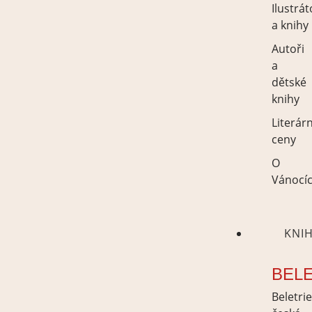
Ilustrát
a knihy
Autoři
a
dětské
knihy
Literárn
ceny
O
Vánocí
KNI
BEL
Beletri