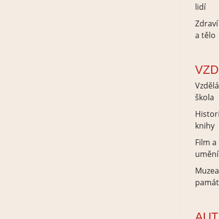
lidí
Zdraví
a tělo
VZD
Vzdělá
škola
Histor
knihy
Film a
umění
Muzea
památ
AUT