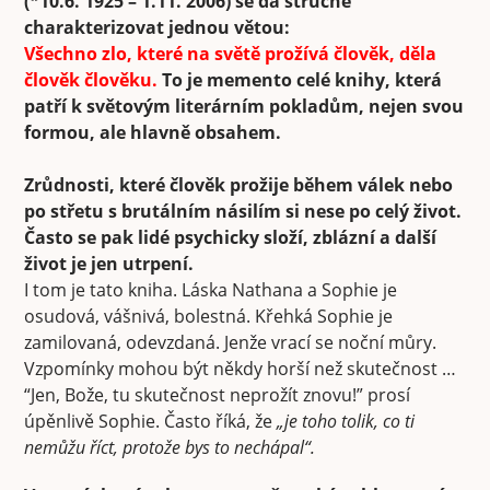
(*10.6. 1925 – 1.11. 2006) se dá stručně
charakterizovat jednou větou:
Všechno zlo, které na světě prožívá člověk, děla
člověk člověku.
To je memento celé knihy, která
patří k světovým literárním pokladům, nejen svou
formou, ale hlavně obsahem.
Zrůdnosti, které člověk prožije během válek nebo
po střetu s brutálním násilím si nese po celý život.
Často se pak lidé psychicky složí, zblázní a další
život je jen utrpení.
I tom je tato kniha. Láska Nathana a Sophie je
osudová, vášnivá, bolestná. Křehká Sophie je
zamilovaná, odevzdaná. Jenže vrací se noční můry.
Vzpomínky mohou být někdy horší než skutečnost …
“Jen, Bože, tu skutečnost neprožít znovu!” prosí
úpěnlivě Sophie. Často říká, že
„je toho tolik, co ti
nemůžu říct, protože bys to nechápal“.