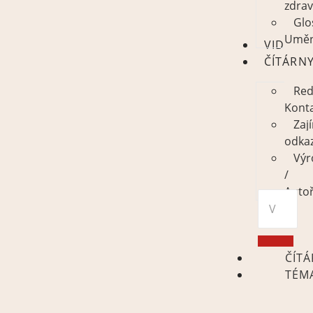
zdrav
Glo
Uměn
VIDEO
ČÍTÁRN
Red
Kont
Zaj
odka
Výr
/
Autoř
ČÍT
TÉM