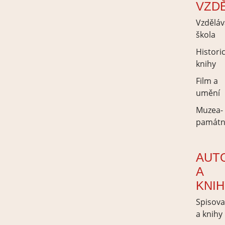
VZD
Vzděláv
škola
Histori
knihy
Film a
umění
Muzea-
památn
AUT
A
KNI
Spisova
a knihy