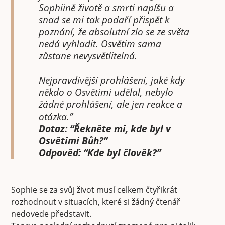
Sophiině životě a smrti napíšu a
snad se mi tak podaří přispět k
poznání, že absolutní zlo se ze světa
nedá vyhladit. Osvětim sama
zůstane nevysvětlitelná.
Nejpravdivější prohlášení, jaké kdy
někdo o Osvětimi udělal, nebylo
žádné prohlášení, ale jen reakce a
otázka.”
Dotaz: “Řekněte mi, kde byl v
Osvětimi Bůh?”
Odpověď: “Kde byl člověk?”
Sophie se za svůj život musí celkem čtyřikrát
rozhodnout v situacích, které si žádný čtenář
nedovede představit.