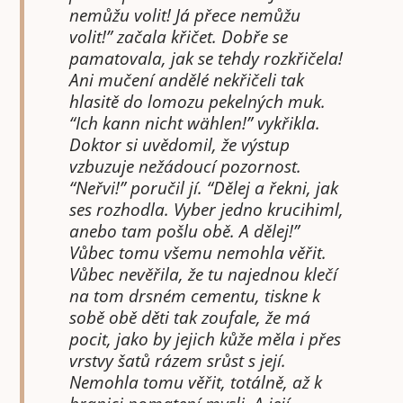
nemůžu volit! Já přece nemůžu
volit!” začala křičet. Dobře se
pamatovala, jak se tehdy rozkřičela!
Ani mučení andělé nekřičeli tak
hlasitě do lomozu pekelných muk.
“Ich kann nicht wählen!” vykřikla.
Doktor si uvědomil, že výstup
vzbuzuje nežádoucí pozornost.
“Neřvi!” poručil jí. “Dělej a řekni, jak
ses rozhodla. Vyber jedno krucihiml,
anebo tam pošlu obě. A dělej!”
Vůbec tomu všemu nemohla věřit.
Vůbec nevěřila, že tu najednou klečí
na tom drsném cementu, tiskne k
sobě obě děti tak zoufale, že má
pocit, jako by jejich kůže měla i přes
vrstvy šatů rázem srůst s její.
Nemohla tomu věřit, totálně, až k