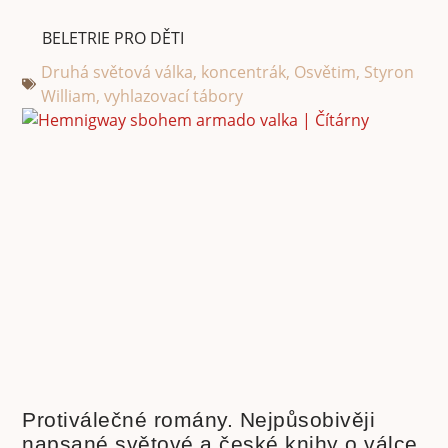
BELETRIE PRO DĚTI
Druhá světová válka
,
koncentrák
,
Osvětim
,
Styron
William
,
vyhlazovací tábory
Protiválečné romány. Nejpůsobivěji
napsané světové a české knihy o válce