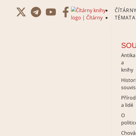
ČÍTÁRN
TÉMATA
SOU
Antika
a
knihy
Histor
souvis
Přírod
a lidé
O
politic
Chová