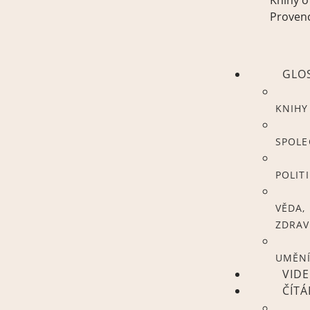
Knihy o
Proven
GLO
KNIHY
SPOL
POLIT
VĚDA,
ZDRAV
UMĚN
VID
ČÍT