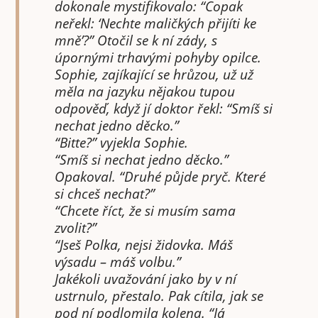
dokonale mystifikovalo: “Copak
neřekl: ‘Nechte maličkých přijíti ke
mně’?” Otočil se k ní zády, s
úpornými trhavými pohyby opilce.
Sophie, zajíkající se hrůzou, už už
měla na jazyku nějakou tupou
odpověď, když jí doktor řekl: “Smíš si
nechat jedno děcko.”
“Bitte?” vyjekla Sophie.
“Smíš si nechat jedno děcko.”
Opakoval. “Druhé půjde pryč. Které
si chceš nechat?”
“Chcete říct, že si musím sama
zvolit?”
“Jseš Polka, nejsi židovka. Máš
výsadu – máš volbu.”
Jakékoli uvažování jako by v ní
ustrnulo, přestalo. Pak cítila, jak se
pod ní podlomila kolena. “Já