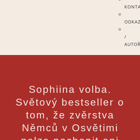
KONT
ODKA
/
AUTOŘ
Sophiina volba.
Světový bestseller o
tom, že zvěrstva
Němců v Osvětimi