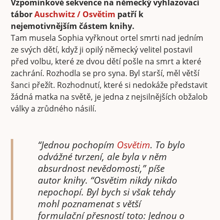
Vzpomínkové sekvence na německý vyhlazovací
tábor
Auschwitz / Osvětim
patří k
nejemotivnějším částem knihy.
Tam musela Sophia vyřknout ortel smrti nad jedním
ze svých dětí, když ji opilý německý velitel postavil
před volbu, které ze dvou dětí pošle na smrt a které
zachrání. Rozhodla se pro syna. Byl starší, měl větší
šanci přežít. Rozhodnutí, které si nedokáže představit
žádná matka na světě, je jedna z nejsilnějších obžalob
války a zrůdného násilí.
“Jednou pochopím
Osvětim
. To bylo
odvážné tvrzení, ale byla v něm
absurdnost nevědomosti,” píše
autor knihy. “Osvětim nikdy nikdo
nepochopí. Byl bych si však tehdy
mohl poznamenat s větší
formulační přesností toto: Jednou o