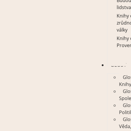
Budou
lidstva
Knihy 
zrůdn
války
Knihy 
Prove
GLOSY
Glo
Knih
Glo
Spol
Glo
Polit
Glo
Věda