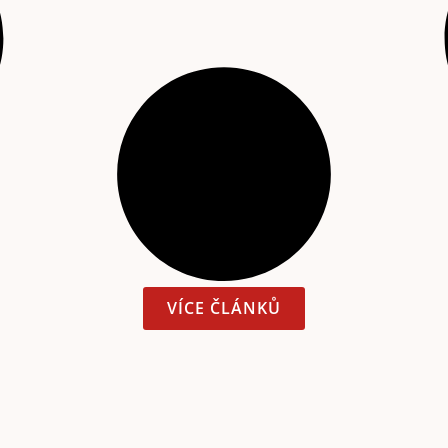
VÍCE ČLÁNKŮ
t © 2001 – 2026 Čítárny. Všechna práva vyhrazena. Existujem