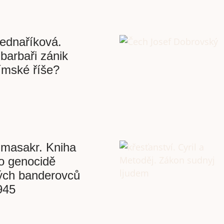
Bednaříková.
 barbaři zánik
mské říše?
 masakr. Kniha
 o genocidě
kých banderovců
945