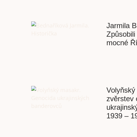
Jarmila 
Způsobili
mocné Ří
Volyňský
zvěrstev
ukrajins
1939 – 1