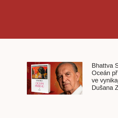
Bhattva 
Oceán pří
ve vynika
Dušana Z