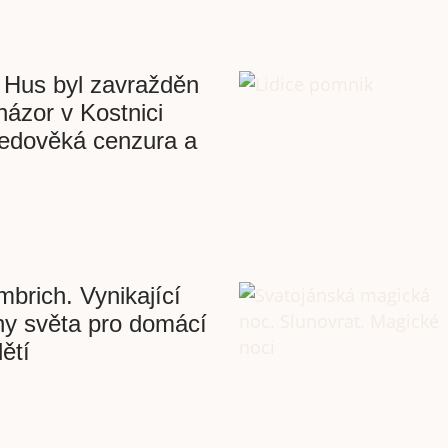
 Hus byl zavražděn
 názor v Kostnici
ředověká cenzura a
brich. Vynikající
iny světa pro domácí
ětí