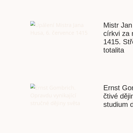
Mistr Jan
církvi za
1415. St
totalita
Ernst Gom
čtivé děj
studium d