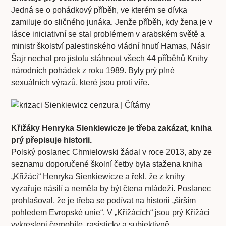
Jedná se o pohádkový příběh, ve kterém se dívka
zamiluje do sličného junáka. Jenže příběh, kdy žena je v
lásce iniciativní se stal problémem v arabském světě a
ministr školství palestinského vládní hnutí Hamas, Násir
Šajr nechal pro jistotu stáhnout všech 44 příběhů Knihy
národních pohádek z roku 1989. Byly prý plné
sexuálních výrazů, které jsou proti víře.
Křižáky Henryka Sienkiewicze je třeba zakázat, kniha
prý přepisuje historii.
Polský poslanec Chmielowski žádal v roce 2013, aby ze
seznamu doporučené školní četby byla stažena kniha
„Křižáci“ Henryka Sienkiewicze a řekl, že z knihy
vyzařuje násilí a neměla by být čtena mládeží. Poslanec
prohlašoval, že je třeba se podívat na historii „širším
pohledem Evropské unie“. V „Křižácích“ jsou prý Křižáci
vykresleni černobíle, rasisticky a subjektivně.