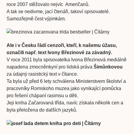
roce 2007 stěžovalo nejvíc Američanů.
A tak se nedivme, jací čtenáři, takoví spisovatelé.
Samozřejmě čest výjimkám.
Ale i v Česku řádí cenzoři, kteří, k našemu úžasu,
označili např. text Ivony Březinové za závadný.
V roce 2011 byla spisovatelka Ivona Březinová mediálně
napadena zmocněnkyní pro lidská práva
Šimůnkovou
za údajný rasistický text v čítance.
Ta byla už před 6 lety schválena Ministerstvem školství a
pracovníky Romskoho muzea jako vynikající pomůcka
pro řešení chápaní rasimsu u děti.
Jeji kniha Začarovaná třída, navíc získala několik cen a
byla přeložena do dalších jazyků.