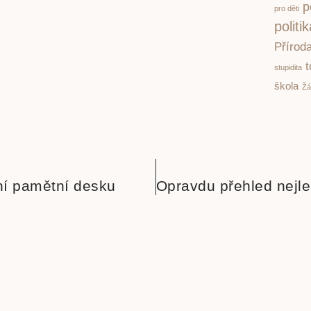
p
pro děti
politi
Přírod
t
stupidita
škola
Žá
ní pamětní desku