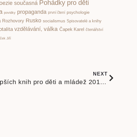
Pohádky pro děti
oezie současná
ka
propaganda
psychologie
první čtení
povidky
Rusko
a
Rozhovory
socialismus
Spisovatelé a knihy
válka
vzdělávání,
otalita
Čapek Karel
čtenářství
ček Jiří
NEXT
Opravdu přehled nejlepších knih pro děti a mládež 2012/2013?