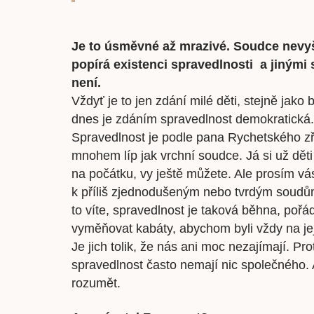
Je to úsměvné až mrazivé. Soudce nevy
popírá existenci spravedlnosti a jinými
není.
Vždyť je to jen zdání milé děti, stejně jak
dnes je zdáním spravedlnost demokratická.
Spravedlnost je podle pana Rychetského zře
mnohem líp jak vrchní soudce. Já si už děti 
na počátku, vy ještě můžete. Ale prosím vá
k příliš zjednodušeným nebo tvrdým soudů
to víte, spravedlnost je taková běhna, po
vyměňovat kabáty, abychom byli vždy na jej
Je jich tolik, že nás ani moc nezajímají. Pr
spravedlnost často nemají nic společného. 
rozumět.