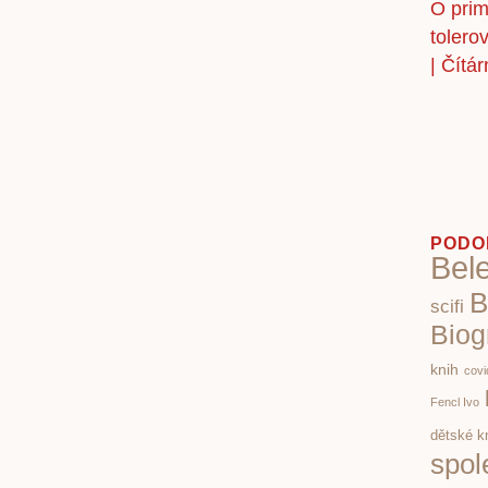
PODO
Bele
B
scifi
Biog
knih
covi
Fencl Ivo
dětské k
spol