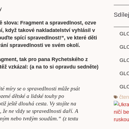
Sdílej
 slova: Fragment a spravedlnost, ozve
í, když takové nakladatelství vyhlásil v
GL
uďte spící spravedlnost!”, ve které děti
ání spravedlnosti ve svém okolí.
GLO
Fragment, tak pro pana Rychetského z
GL
ěž vzkázal: (a na to si opravdu sedněte)
GLO
GL
té míry se o spravedlnosti může psát
ené dětské a lidské touhy po
čten
iž ještě dlouhá cesta. Vy stojíte na
, že ne vždy se spravedlnosti daří. A
dušeným nebo tvrdým soudům.“
(z textu