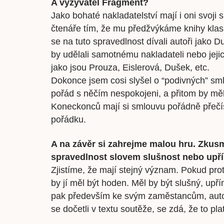
A vyzývatel Fragment?
Jako bohaté nakladatelství mají i oni svoji
čtenáře tím, že mu předžvýkáme knihy klasik
se na tuto spravedlnost dívali autoři jako 
by udělali samotnému nakladateli nebo jeji
jako jsou Prouza, Eislerová, Dušek, etc.
Dokonce jsem cosi slyšel o “podivných” smlo
pořád s něčím nespokojeni, a přitom by měli
Koneckonců mají si smlouvu pořádně přečís
pořádku.
A na závěr si zahrejme malou hru. Zkusme
spravedlnost slovem slušnost nebo upř
Zjistíme, že mají stejný význam. Pokud pro
by jí měl být hoden. Měl by být slušný, upří
pak především ke svým zaměstancům, autor
se dočetli v textu soutěže, se zdá, že to pla