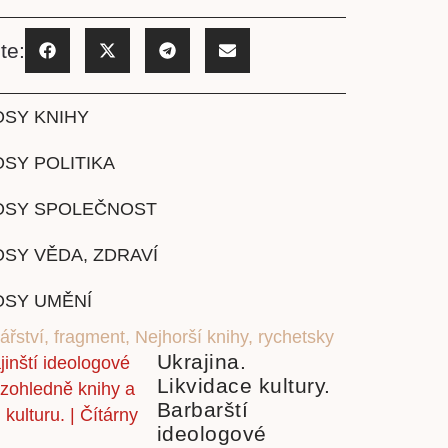
te:
OSY KNIHY
SY POLITIKA
OSY SPOLEČNOST
SY VĚDA, ZDRAVÍ
OSY UMĚNÍ
ářství
,
fragment
,
Nejhorší knihy
,
rychetsky
Ukrajina.
Likvidace kultury.
Barbarští
ideologové