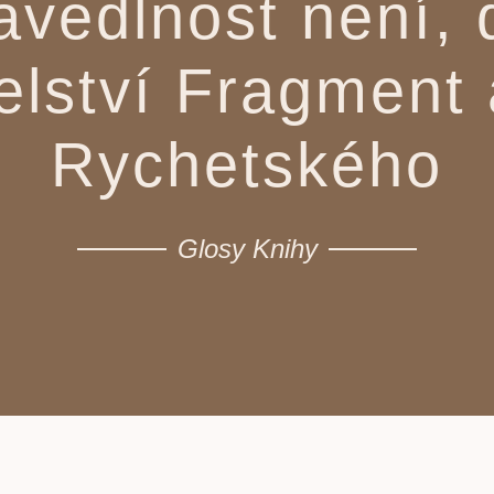
vedlnost není, 
elství Fragment
Rychetského
Glosy Knihy