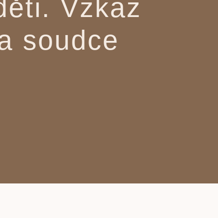
děti. Vzkaz
 a soudce