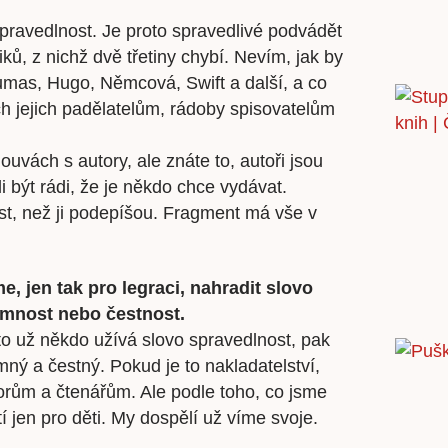
 spravedlnost. Je proto spravedlivé podvádět
ů, z nichž dvě třetiny chybí. Nevím, jak by
Dumas, Hugo, Němcová, Swift a další, a co
ch jejich padělatelům, rádoby spisovatelům
uvách s autory, ale znáte to, autoři jsou
 být rádi, že je někdo chce vydávat.
t, než ji podepíšou. Fragment má vše v
, jen tak pro legraci, nahradit slovo
ímnost nebo čestnost.
to už někdo užívá slovo spravedlnost, pak
mný a čestný. Pokud je to nakladatelství,
ům a čtenářům. Ale podle toho, co jsme
tí jen pro děti. My dospělí už víme svoje.