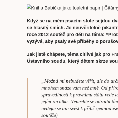
Když se na mém psacím stole sejdou dvě
se hlasitý smích. Je neuvěřitelně pikantn
roce 2012 soutěž pro děti na téma: “Prob
vyzývá, aby psaly své příběhy o porušov
Jak jistě chápete, téma citlivé jak pro 
Ústavního soudu, který dětem skrze sout
„Možná mi nebudete věřit, ale do urči
mnohem snáze vám než mně. Od přiroz
spravedlnosti k právnímu státu vede tot
jejím začátku. Nenechte se odradit tím
nedejte se ani svést k příliš zjedno
soutěže)