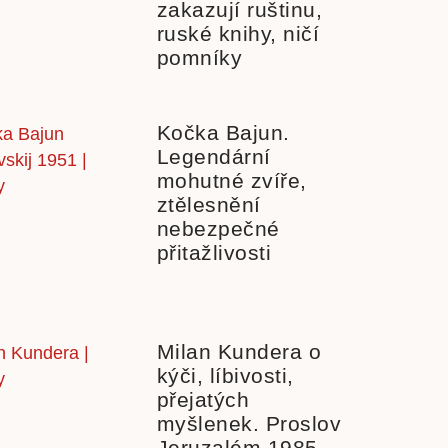
zakazují ruštinu,
ruské knihy, ničí
pomníky
Kočka Bajun.
Legendární
mohutné zvíře,
ztělesnění
nebezpečné
přitažlivosti
Milan Kundera o
kýči, líbivosti,
přejatých
myšlenek. Proslov
Jeruzalém 1985