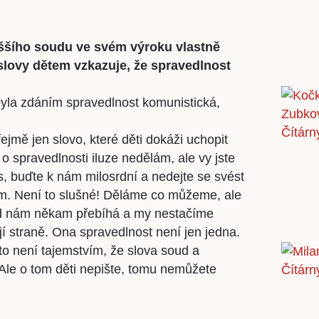
ššího soudu ve svém výroku vlastně
 slovy dětem vzkazuje, že spravedlnost
o byla zdáním spravedlnost komunistická,
jmě jen slovo, které děti dokáži uchopit
o spravedlnosti iluze nedělám, ale vy jste
s, buďte k nám milosrdní a nedejte se svést
m. Není to slušné! Děláme co můžeme, ale
řád nám někam přebíhá a my nestačíme
í straně. Ona spravedlnost není jen jedna.
oto není tajemstvím, že slova soud a
Ale o tom děti nepište, tomu nemůžete