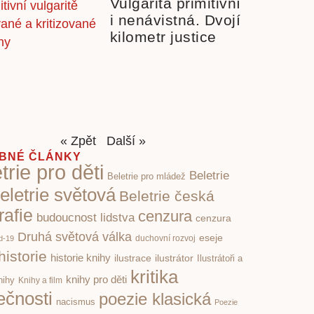
Vulgarita primitivní
i nenávistná. Dvojí
kilometr justice
« Zpět
Další »
BNÉ ČLÁNKY
trie pro děti
Beletrie
Beletrie pro mládež
eletrie světová
Beletrie česká
rafie
cenzura
budoucnost lidstva
cenzura
Druhá světová válka
eseje
d-19
duchovní rozvoj
historie
historie knihy
ilustrace
ilustrátor
Ilustrátoři a
kritika
knihy pro děti
nihy
Knihy a film
ečnosti
poezie klasická
nacismus
Poezie