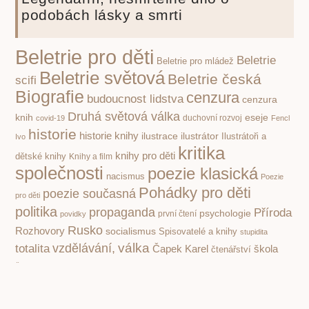
podobách lásky a smrti
Beletrie pro děti
Beletrie
Beletrie pro mládež
Beletrie světová
Beletrie česká
scifi
Biografie
cenzura
budoucnost lidstva
cenzura
Druhá světová válka
knih
eseje
covid-19
duchovní rozvoj
Fencl
historie
historie knihy
ilustrace
ilustrátor
Ilustrátoři a
Ivo
kritika
knihy pro děti
dětské knihy
Knihy a film
společnosti
poezie klasická
nacismus
Poezie
Pohádky pro děti
poezie současná
pro děti
politika
propaganda
Příroda
psychologie
první čtení
povidky
Rusko
Rozhovory
socialismus
Spisovatelé a knihy
stupidita
válka
vzdělávání,
totalita
Čapek Karel
škola
čtenářství
Žáček Jiří