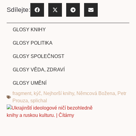
Sdílejte:
GLOSY KNIHY
GLOSY POLITIKA
GLOSY SPOLEČNOST
GLOSY VĚDA, ZDRAVÍ
GLOSY UMĚNÍ
fragment
,
kýč
,
Nejhorší knihy
,
Němcová Božena
,
Petr
Prouza
,
splichal