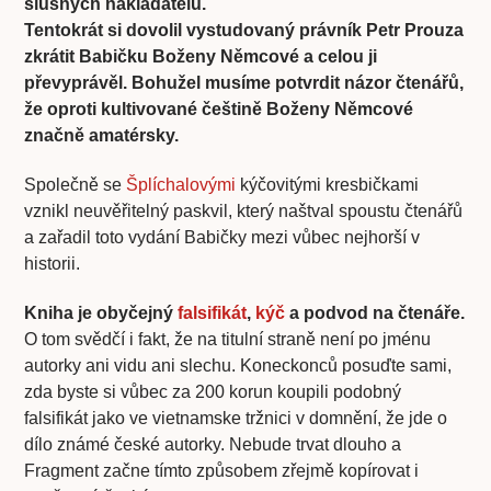
slušných nakladatelů.
Tentokrát si dovolil vystudovaný právník Petr Prouza
zkrátit Babičku Boženy Němcové a celou ji
převyprávěl. Bohužel musíme potvrdit názor čtenářů,
že oproti kultivované češtině Boženy Němcové
značně amatérsky.
Společně se
Šplíchalovými
kýčovitými kresbičkami
vznikl neuvěřitelný paskvil, který naštval spoustu čtenářů
a zařadil toto vydání Babičky mezi vůbec nejhorší v
historii.
Kniha je obyčejný
falsifikát
,
kýč
a podvod na čtenáře.
O tom svědčí i fakt, že na titulní straně není po jménu
autorky ani vidu ani slechu. Koneckonců posuďte sami,
zda byste si vůbec za 200 korun koupili podobný
falsifikát jako ve vietnamske tržnici v domnění, že jde o
dílo známé české autorky. Nebude trvat dlouho a
Fragment začne tímto způsobem zřejmě kopírovat i