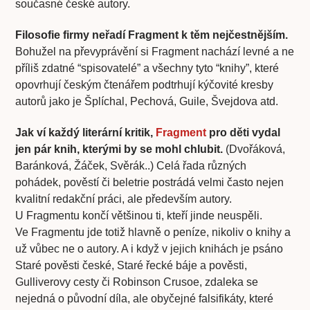
současné české autory.
Filosofie firmy neřadí Fragment k těm nejčestnějším.
Bohužel na převyprávění si Fragment nachází levné a ne
příliš zdatné “spisovatelé” a všechny tyto “knihy”, které
opovrhují českým čtenářem podtrhují kýčovité kresby
autorů jako je Šplíchal, Pechová, Guile, Švejdova atd.
Jak ví každý literární kritik,
Fragment
pro děti vydal
jen pár knih, kterými by se mohl chlubit.
(Dvořáková,
Baránková, Žáček, Svěrák..) Celá řada různých
pohádek, pověstí či beletrie postrádá velmi často nejen
kvalitní redakční práci, ale především autory.
U Fragmentu končí většinou ti, kteří jinde neuspěli.
Ve Fragmentu jde totiž hlavně o peníze, nikoliv o knihy a
už vůbec ne o autory. A i když v jejich knihách je psáno
Staré pověsti české, Staré řecké báje a pověsti,
Gulliverovy cesty či Robinson Crusoe, zdaleka se
nejedná o původní díla, ale obyčejné falsifikáty, které