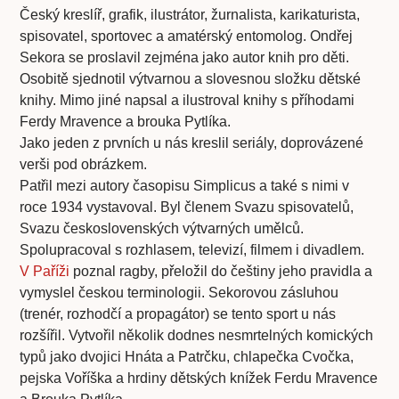
Český kreslíř, grafik, ilustrátor, žurnalista, karikaturista,
spisovatel, sportovec a amatérský entomolog. Ondřej
Sekora se proslavil zejména jako autor knih pro děti.
Osobitě sjednotil výtvarnou a slovesnou složku dětské
knihy. Mimo jiné napsal a ilustroval knihy s příhodami
Ferdy Mravence a brouka Pytlíka.
Jako jeden z prvních u nás kreslil seriály, doprovázené
verši pod obrázkem.
Patřil mezi autory časopisu Simplicus a také s nimi v
roce 1934 vystavoval. Byl členem Svazu spisovatelů,
Svazu československých výtvarných umělců.
Spolupracoval s rozhlasem, televizí, filmem i divadlem.
V Paříži
poznal ragby, přeložil do češtiny jeho pravidla a
vymyslel českou terminologii. Sekorovou zásluhou
(trenér, rozhodčí a propagátor) se tento sport u nás
rozšířil. Vytvořil několik dodnes nesmrtelných komických
typů jako dvojici Hnáta a Patrčku, chlapečka Cvočka,
pejska Voříška a hrdiny dětských knížek Ferdu Mravence