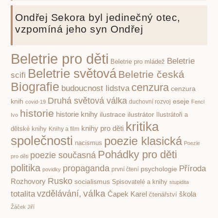
Ondřej Sekora byl jedinečný otec,
vzpomíná jeho syn Ondřej
Beletrie pro děti
Beletrie
Beletrie pro mládež
Beletrie světová
Beletrie česká
scifi
Biografie
cenzura
budoucnost lidstva
cenzura
Druhá světová válka
knih
eseje
covid-19
duchovní rozvoj
Fencl
historie
historie knihy
ilustrace
ilustrátor
Ilustrátoři a
Ivo
kritika
knihy pro děti
dětské knihy
Knihy a film
společnosti
poezie klasická
nacismus
Poezie
Pohádky pro děti
poezie současná
pro děti
politika
propaganda
Příroda
psychologie
první čtení
povidky
Rusko
Rozhovory
socialismus
Spisovatelé a knihy
stupidita
válka
vzdělávání,
totalita
Čapek Karel
škola
čtenářství
Žáček Jiří