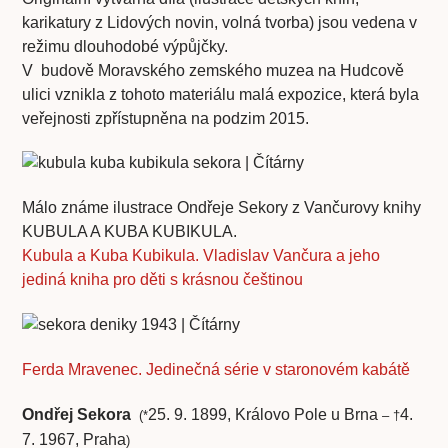
karikatury z Lidových novin, volná tvorba) jsou vedena v
režimu dlouhodobé výpůjčky.
V budově Moravského zemského muzea na Hudcově
ulici vznikla z tohoto materiálu malá expozice, která byla
veřejnosti zpřístupněna na podzim 2015.
Málo známe ilustrace Ondřeje Sekory z Vančurovy knihy
KUBULA A KUBA KUBIKULA.
Kubula a Kuba Kubikula. Vladislav Vančura a jeho
jediná kniha pro děti s krásnou češtinou
Ferda Mravenec. Jedinečná série v staronovém kabátě
Ondřej Sekora
25. 9. 1899, Královo Pole u Brna
4.
(*
– †
7. 1967, Praha
)