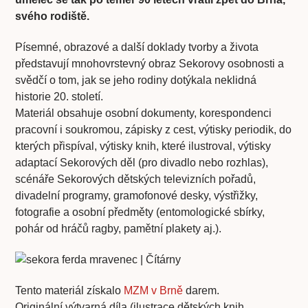
svého rodiště.
Písemné, obrazové a další doklady tvorby a života
představují mnohovrstevný obraz Sekorovy osobnosti a
svědčí o tom, jak se jeho rodiny dotýkala neklidná
historie 20. století.
Materiál obsahuje osobní dokumenty, korespondenci
pracovní i soukromou, zápisky z cest, výtisky periodik, do
kterých přispíval, výtisky knih, které ilustroval, výtisky
adaptací Sekorových děl (pro divadlo nebo rozhlas),
scénáře Sekorových dětských televizních pořadů,
divadelní programy, gramofonové desky, výstřižky,
fotografie a osobní předměty (entomologické sbírky,
pohár od hráčů ragby, pamětní plakety aj.).
Tento materiál získalo
MZM v Brně
darem.
Originální výtvarná díla (ilustrace dětských knih,