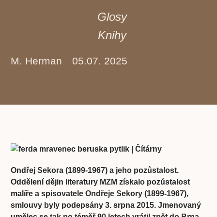
Glosy
Knihy
M. Herman
05.07. 2025
Ondřej Sekora (1899-1967) a jeho pozůstalost.
Oddělení dějin literatury MZM získalo pozůstalost
malíře a spisovatele Ondřeje Sekory (1899-1967),
smlouvy byly podepsány 3. srpna 2015. Jmenovaný
umělec se tak po téměř 90 letech vrátil zpět do Brna,