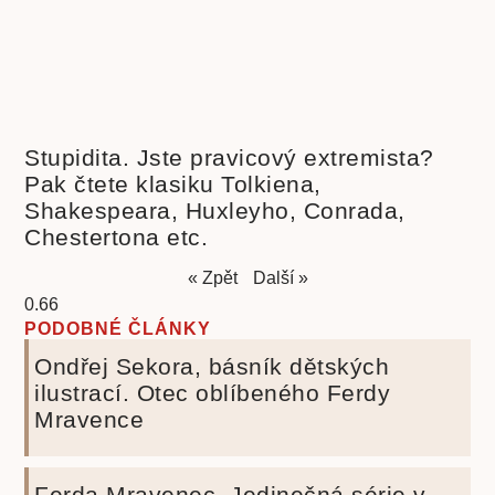
Stupidita. Jste pravicový extremista?
Pak čtete klasiku Tolkiena,
Shakespeara, Huxleyho, Conrada,
Chestertona etc.
« Zpět
Další »
PODOBNÉ ČLÁNKY
Ondřej Sekora, básník dětských
ilustrací. Otec oblíbeného Ferdy
Mravence
Ferda Mravenec. Jedinečná série v