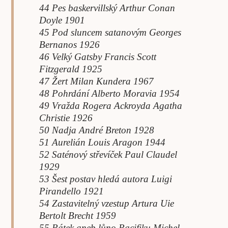
44 Pes baskervillský Arthur Conan
Doyle 1901
45 Pod sluncem satanovým Georges
Bernanos 1926
46 Velký Gatsby Francis Scott
Fitzgerald 1925
47 Žert Milan Kundera 1967
48 Pohrdání Alberto Moravia 1954
49 Vražda Rogera Ackroyda Agatha
Christie 1926
50 Nadja André Breton 1928
51 Aurelián Louis Aragon 1944
52 Saténový střevíček Paul Claudel
1929
53 Šest postav hledá autora Luigi
Pirandello 1921
54 Zastavitelný vzestup Artura Uie
Bertolt Brecht 1959
55 Pátek aneb lůno Pacifiku Michel