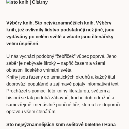
Výběry knih. Sto nejvýznamnějších knih. Výběry
knih, jež ovlivnily lidstvo podstatněji než jiné, jsou
vydávány po celém světě a všude jsou čtenářsky
velmi úspěšné.
U nás vychází podobný “žebříček” vůbec poprvé. Jeho
záběr je nebývale široký – napříč časem a všemi
oblastmi lidského vnímání světa.
Knihy jsou řazeny do tematických okruhů a každý titul
doprovází populárně a zajímavě pojatý informativní text.
Procházet s pomocí této knihy literaturou, světem a
historií se tak podobá zábavné, trochu dobrodružné a
samozřejmě i nenásilně poučné hře, kterou lze doporučit
opravdu všem čtenářům.
Sto nejvýznamnějších knih světové beletrie / Hana