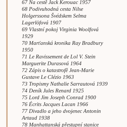
67 Na cestě Jack Kerouac 1957
68 Podivuhodná cesta Nilse
Holgerssona Švédskem Selma
Lagerlöfová 1907
69 Vlastní pokoj Virginia Woolfová
1929
70 Marťanská kronika Ray Bradbury
1950
71 Le Ravissement de Lol V. Stein
Marguerite Durasová 1964
72 Zápis o katastrofě Jean-Marie
Gustave Le Clézio 1963
73 Tropismy Nathalie Sarrautová 1939
74 Deník Jules Renard 1925
75 Lord Jim Joseph Conrad 1900
76 Écrits Jacques Lacan 1966
77 Divadlo a jeho dvojenec Antonin
Artaud 1938
78 Manhattanská přestupní stanice