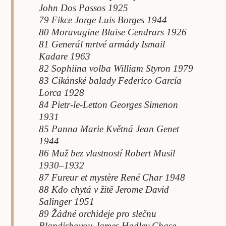
John Dos Passos 1925
79 Fikce Jorge Luis Borges 1944
80 Moravagine Blaise Cendrars 1926
81 Generál mrtvé armády Ismail
Kadare 1963
82 Sophiina volba William Styron 1979
83 Cikánské balady Federico García
Lorca 1928
84 Pietr-le-Letton Georges Simenon
1931
85 Panna Marie Květná Jean Genet
1944
86 Muž bez vlastností Robert Musil
1930–1932
87 Fureur et mystère René Char 1948
88 Kdo chytá v žitě Jerome David
Salinger 1951
89 Žádné orchideje pro slečnu
Blandishovou James Hadley Chase