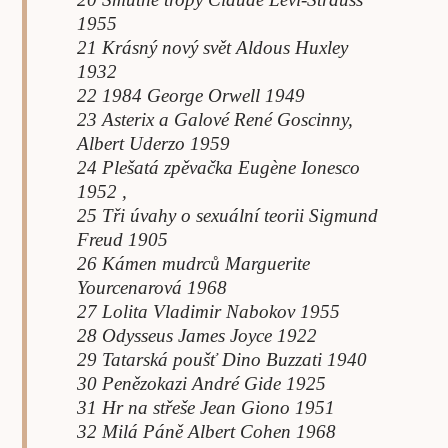
1955
21 Krásný nový svět Aldous Huxley
1932
22 1984 George Orwell 1949
23 Asterix a Galové René Goscinny,
Albert Uderzo 1959
24 Plešatá zpěvačka Eugène Ionesco
1952 ,
25 Tři úvahy o sexuální teorii Sigmund
Freud 1905
26 Kámen mudrců Marguerite
Yourcenarová 1968
27 Lolita Vladimir Nabokov 1955
28 Odysseus James Joyce 1922
29 Tatarská poušť Dino Buzzati 1940
30 Penězokazi André Gide 1925
31 Hr na střeše Jean Giono 1951
32 Milá Páně Albert Cohen 1968