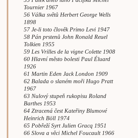
Tournier 1967
56 Válka světů Herbert George Wells
1898
57 Je-li toto člověk Primo Levi 1947
58 Pán prstenů John Ronald Reuel
Tolkien 1955
59 Les Vrilles de la vigne Colette 1908
60 Hlavní město bolesti Paul Éluard
1926
61 Martin Eden Jack London 1909
62 Balada o slaném moři Hugo Pratt
1967
63 Nulový stupeň rukopisu Roland
Barthes 1953
64 Ztracená čest Kateřiny Blumové
Heinrich Böll 1974
65 Pobřeží Syrt Julien Gracq 1951
66 Slova a věci Michel Foucault 1966