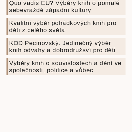
Quo vadis EU? Výběry knih o pomalé
sebevraždě západní kultury
Kvalitní výběr pohádkových knih pro
děti z celého světa
KOD Pecinovský. Jedinečný výběr
knih odvahy a dobrodružsví pro děti
Výběry knih o souvislostech a dění ve
společnosti, politice a vůbec
Beletrie pro děti
Beletrie
Beletrie pro mládež
Beletrie světová
Beletrie česká
scifi
Biografie
cenzura
budoucnost lidstva
cenzura
Druhá světová válka
knih
eseje
covid-19
duchovní rozvoj
Fencl
historie
historie knihy
ilustrace
ilustrátor
Ilustrátoři a
Ivo
kritika
knihy pro děti
dětské knihy
Knihy a film