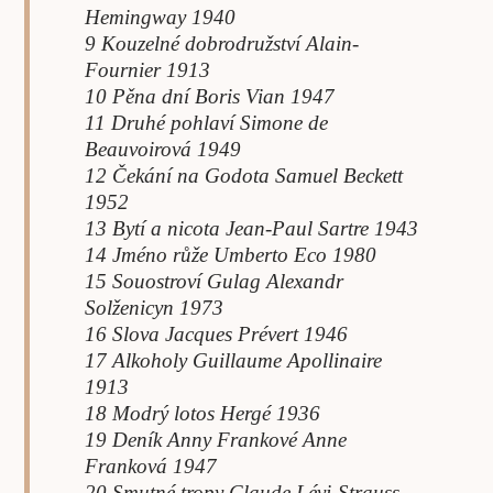
Hemingway 1940
9 Kouzelné dobrodružství Alain-
Fournier 1913
10 Pěna dní Boris Vian 1947
11 Druhé pohlaví Simone de
Beauvoirová 1949
12 Čekání na Godota Samuel Beckett
1952
13 Bytí a nicota Jean-Paul Sartre 1943
14 Jméno růže Umberto Eco 1980
15 Souostroví Gulag Alexandr
Solženicyn 1973
16 Slova Jacques Prévert 1946
17 Alkoholy Guillaume Apollinaire
1913
18 Modrý lotos Hergé 1936
19 Deník Anny Frankové Anne
Franková 1947
20 Smutné tropy Claude Lévi-Strauss