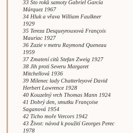
33 Sto roků samoty Gabriel García
Márquez 1967
34 Hluk a vřava William Faulkner
1929
35 Tereza Desqueyrouxová François
Mauriac 1927
36 Zazie v metru Raymond Queneau
1959
37 Zmatení citů Stefan Zweig 1927
38 Jih proti Severu Margaret
Mitchellová 1936
39 Milenec lady Chatterleyové David
Herbert Lawrence 1928
40 Kouzelný vrch Thomas Mann 1924
41 Dobrý den, smutku Françoise
Saganová 1954
42 Ticho moře Vercors 1942
43 Život: návod k použití Georges Perec
1978