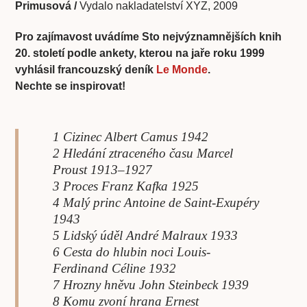
Primusová /
Vydalo nakladatelství XYZ, 2009
Pro zajímavost uvádíme Sto nejvýznamnějších knih
20. století podle ankety, kterou na jaře roku 1999
vyhlásil francouzský deník
Le Monde
.
Nechte se inspirovat!
1 Cizinec Albert Camus 1942
2 Hledání ztraceného času Marcel
Proust 1913–1927
3 Proces Franz Kafka 1925
4 Malý princ Antoine de Saint-Exupéry
1943
5 Lidský úděl André Malraux 1933
6 Cesta do hlubin noci Louis-
Ferdinand Céline 1932
7 Hrozny hněvu John Steinbeck 1939
8 Komu zvoní hrana Ernest