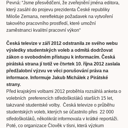
Pevná: “Jsme přesvědčeni, že zveřejnění jména editora,
který zasáhl do projevu prezidenta České republiky
Miloše Zemana, nereflektuje požadavek na vytvoření
takového pracovního prostředí, které umožní
zaměstnanci kvalitní pracovní výkon“
Česká televize v září 2012 odstranila ze svého webu
výsledky studentských voleb a odmítá dodržovat
zákon o svobodném přístupu k informacím. Česká
pirátská strana jí totiž ve čtvrtek 10. října 2012 zaslala
předžalobní výzvu ve věci porušování práva na
informace. Informuje Jakub Michálek z Pirátské
strany.
Před krajskými volbami 2012 proběhla rozsáhlá anketa o
volebních preferencích středoškoláků starších 15 let,
takzvané studentské volby. Česká televize o průběhu
studentských voleb, kterých se účastnilo přes 22 000
středoškoláků, několikrát informovala v krátké reportáži.
Poté, co organizace Člověk v tísni, která výzkum