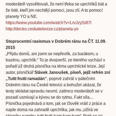
moderátoři vysvětlovali, že není třeba se uprchlíků bát a
že lidé, kteří jim nechtějí pomoci, jsou zlí. A to pomocí
planety YO a NE.
https://www.youtube.com/watch?v=LrvJzySi87I
http://decko.ceskatelevize.cz/planeta-yo
Stoprocentní rasismus v Dobrém ránu na ČT. 11.09.
2015
„Přijdu domů, ani jsem se nepřevlík, za barákem, u
bazénu, uprchlík.“ To je dvojverší, ze kterého vychází v
pořadí již druhá písnička na téma uprchlické krize. Její
autor, písničkář
Slávek Janoušek, píseň, jejíž refrén zní
„Tutti frutti ramadán“
, poprvé zahrál v pátečním
Dobrém ránu na České televizi a bohužel ukázal, že
texty skládat opravdu neumí, zatímco moderátoři se v
pozadí usmívají a kývou se do rytmu. Fakt síla…
Písnička pojednává o tom, jak se člověk vrátí z práce a
najde doma na zahradě uprchlíka, jak mu „ožírá ve
skleníku papriky, tutti frutti ham ham ham“. Poté se jej