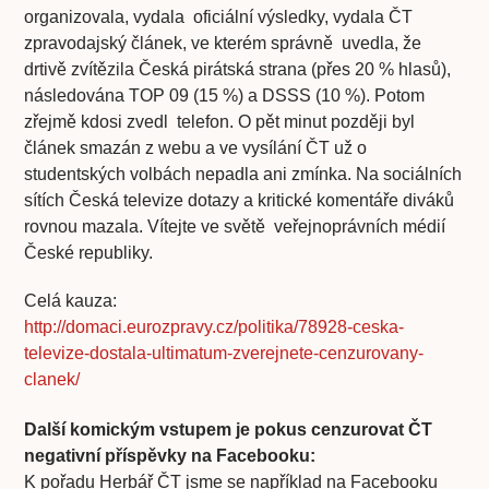
organizovala, vydala oficiální výsledky, vydala ČT
zpravodajský článek, ve kterém správně uvedla, že
drtivě zvítězila Česká pirátská strana (přes 20 % hlasů),
následována TOP 09 (15 %) a DSSS (10 %). Potom
zřejmě kdosi zvedl telefon. O pět minut později byl
článek smazán z webu a ve vysílání ČT už o
studentských volbách nepadla ani zmínka. Na sociálních
sítích Česká televize dotazy a kritické komentáře diváků
rovnou mazala. Vítejte ve světě veřejnoprávních médií
České republiky.
Celá kauza:
http://domaci.eurozpravy.cz/politika/78928-ceska-
televize-dostala-ultimatum-zverejnete-cenzurovany-
clanek/
Další komickým vstupem je pokus cenzurovat ČT
negativní příspěvky na Facebooku:
K pořadu Herbář ČT jsme se například na Facebooku