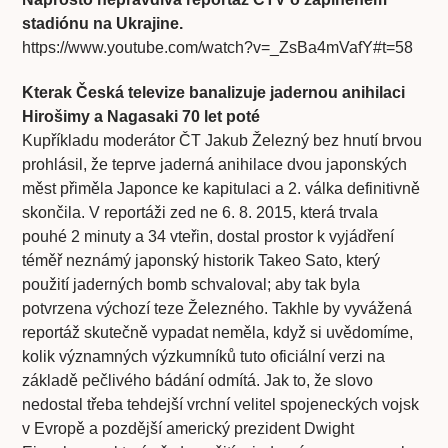
stadiónu na Ukrajine.
https://www.youtube.com/watch?v=_ZsBa4mVafY#t=58
Kterak Česká televize banalizuje jadernou anihilaci
Hirošimy a Nagasaki 70 let poté
Kupříkladu moderátor ČT Jakub Železný bez hnutí brvou
prohlásil, že teprve jaderná anihilace dvou japonských
měst přiměla Japonce ke kapitulaci a 2. válka definitivně
skončila. V reportáži zed ne 6. 8. 2015, která trvala
pouhé 2 minuty a 34 vteřin, dostal prostor k vyjádření
téměř neznámý japonský historik Takeo Sato, který
použití jaderných bomb schvaloval; aby tak byla
potvrzena výchozí teze Železného. Takhle by vyvážená
reportáž skutečně vypadat neměla, když si uvědomíme,
kolik významných výzkumníků tuto oficiální verzi na
základě pečlivého bádání odmítá. Jak to, že slovo
nedostal třeba tehdejší vrchní velitel spojeneckých vojsk
v Evropě a pozdější americký prezident Dwight