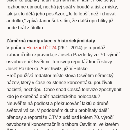
rozhodne ujmout, nechá jej spát v boudě a jíst z misky,
tak jak to dělá jeho pes Azor. „Je to lepší, nežli chovat
andulku,“ zpívá Janoušek s tím, že další uprchlíky již
bude brát z útulku
…
Záměrná manipulace s historickými daty
V pořadu
Horizont ČT24
(26.1. 2014) je reportáž
zahraničního zpravodaje Josefa Pazderky ze 70. výročí
osvobození Osvětimi. Ten svoji reportáž končí slovy:
Josef Pazderka, Auschwitz, jižní Polsko.
Proč používá redaktor místo slova Osvětim německý
název, který v čase existence koncentráku používali
nacisté, nechápu. Chce snad Česká televize zpochybnit
kdo je skutečná oběť nacistického holocastu?
Neuvěřitelná podlost a překrucování faktů o druhé
světové válce. V podobném duchu probíhaly další
přenosy a reportáže ČTV z událostí kolem 70. výročí
osvobození koncentračníhio tábora Osvětim, ve kterém