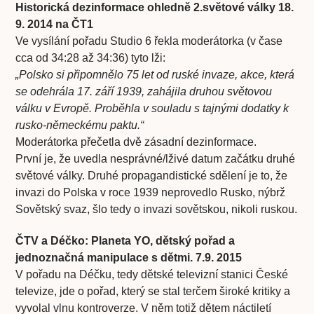
Historická dezinformace ohledně 2.světové války 18.
9. 2014 na ČT1
Ve vysílání pořadu Studio 6 řekla moderátorka (v čase
cca od 34:28 až 34:36) tyto lži:
„Polsko si připomnělo 75 let od ruské invaze, akce, která
se odehrála 17. září 1939, zahájila druhou světovou
válku v Evropě. Proběhla v souladu s tajnými dodatky k
rusko-německému paktu.“
Moderátorka přečetla dvě zásadní dezinformace.
První je, že uvedla nesprávné/lživé datum začátku druhé
světové války. Druhé propagandistické sdělení je to, že
invazi do Polska v roce 1939 neprovedlo Rusko, nýbrž
Sovětský svaz, šlo tedy o invazi sovětskou, nikoli ruskou.
ČTV a Déčko: Planeta YO, dětský pořad a
jednoznačná manipulace s dětmi. 7.9. 2015
V pořadu na Déčku, tedy dětské televizní stanici České
televize, jde o pořad, který se stal terčem široké kritiky a
vyvolal vlnu kontroverze. V něm totiž dětem náctiletí