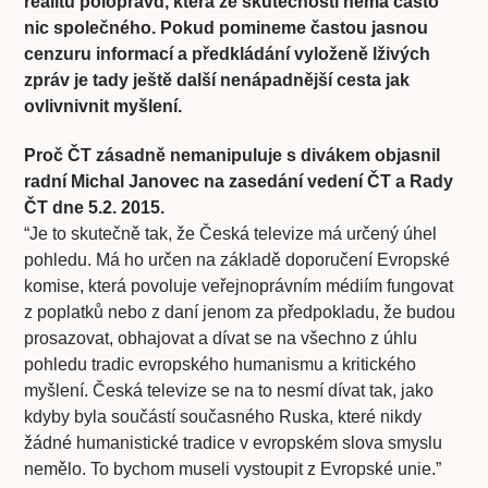
realitu polopravd, která ze skutečností nemá často
nic společného. Pokud pomineme častou jasnou
cenzuru informací a předkládání vyloženě lživých
zpráv je tady ještě další nenápadnější cesta jak
ovlivnivnit myšlení.
Proč ČT zásadně nemanipuluje s divákem objasnil
radní Michal Janovec na zasedání vedení ČT a Rady
ČT dne 5.2. 2015.
“Je to skutečně tak, že Česká televize má určený úhel
pohledu. Má ho určen na základě doporučení­ Evropské
komise, která povoluje veřejnoprávní­m médií­m fungovat
z poplatků nebo z daní jenom za předpokladu, že budou
prosazovat, obhajovat a dí­vat se na všechno z úhlu
pohledu tradic evropského humanismu a kritického
myšlení. Česká televize se na to nesmí­ dí­vat tak, jako
kdyby byla součástí současného Ruska, které nikdy
žádné humanistické tradice v evropském slova smyslu
nemělo. To bychom museli vystoupit z Evropské unie.”