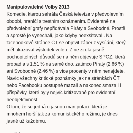
Manipulovatelné Volby 2013
Komedie, kterou sehrála Česká televize v předvolevním
období, hraničí s trestním oznámením. Evidentně na
předvolební grafy nepřidávala Piráty a Svobodné. Prostě
a sprostě je vynechali, jako kdyby neexsitovali. Na
facebookové stránce ČT se objevil záběr z vysílání, který
měl ukazovat výsledek voleb. Z ne zcela jasně
pochopitelných důvodů se na něm objevuje SPOZ, která
propadla s 1,51 % na samé dno, zatímco Piráty (2,66 %)
ani Svobodné (2,46 %) s více procenty v něm nenajdete.
Navíc všechny kritické poznámky jak na stránkách ČT
nebo Facebooku postupně mazali a nakonec smazali i
příspěvky, které byly nejvíc kritizované pro evidentní
neobjektivnost.
O tom, že se jedná o jasnou manipulaci, která je
mnohem horší jak za komunistického režimu, je dnes
jasné už každému.