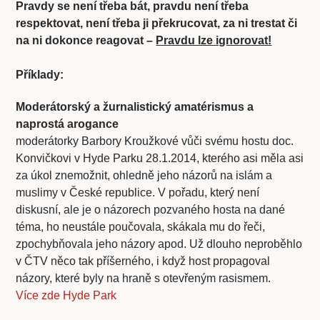
Pravdy se není třeba bát, pravdu není třeba
respektovat, není třeba ji překrucovat, za ni trestat či
na ni dokonce reagovat –
Pravdu lze ignorovat!
Příklady:
Moderátorský a žurnalistický amatérismus a
naprostá arogance
moderátorky Barbory Kroužkové vůči svému hostu doc.
Konvičkovi v Hyde Parku 28.1.2014, kterého asi měla asi
za úkol znemožnit, ohledně jeho názorů na islám a
muslimy v České republice. V pořadu, který není
diskusní, ale je o názorech pozvaného hosta na dané
téma, ho neustále poučovala, skákala mu do řeči,
zpochybňovala jeho názory apod. Už dlouho neproběhlo
v ČTV něco tak příšerného, i když host propagoval
názory, které byly na hraně s otevřeným rasismem.
Více zde Hyde Park