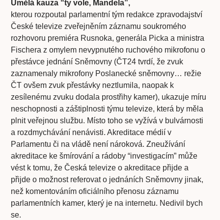
Umělá kauza “ty vole, Mandela”,
kterou rozpoutal parlamentní tým redakce zpravodajství
České televize zveřejněním záznamu soukromého
rozhovoru premiéra Rusnoka, generála Picka a ministra
Fischera z omylem nevypnutého ruchového mikrofonu o
přestávce jednání Sněmovny (ČT24 tvrdí, že zvuk
zaznamenaly mikrofony Poslanecké sněmovny… režie
ČT ovšem zvuk přestávky neztlumila, naopak k
zesílenému zvuku dodala prostřihy kamer), ukazuje míru
neschopnosti a záštiplnosti týmu televize, která by měla
plnit veřejnou službu. Místo toho se vyžívá v bulvárnosti
a rozdmychávání nenávisti. Akreditace médií v
Parlamentu či na vládě není nároková. Zneužívání
akreditace ke šmírování a rádoby “investigacím” může
vést k tomu, že Česká televize o akreditace přijde a
přijde o možnost referovat o jednáních Sněmovny jinak,
než komentováním oficiálního přenosu záznamu
parlamentních kamer, který je na internetu. Nedivil bych
se.