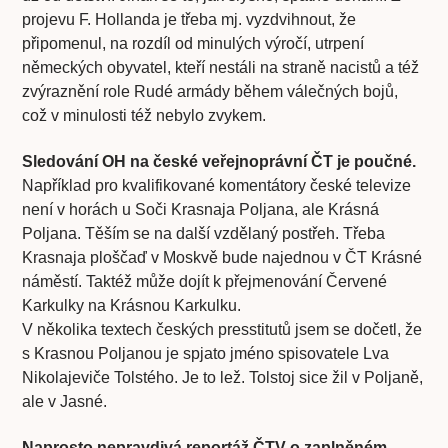
projevu F. Hollanda je třeba mj. vyzdvihnout, že
připomenul, na rozdíl od minulých výročí, utrpení
německých obyvatel, kteří nestáli na straně nacistů a též
zvýraznění role Rudé armády během válečných bojů,
což v minulosti též nebylo zvykem.
Sledování OH na české veřejnoprávní ČT je poučné.
Například pro kvalifikované komentátory české televize
není v horách u Soči Krasnaja Poljana, ale Krásná
Poljana. Těším se na další vzdělaný postřeh. Třeba
Krasnaja ploščaď v Moskvě bude najednou v ČT Krásné
náměstí. Taktéž může dojít k přejmenování Červené
Karkulky na Krásnou Karkulku.
V několika textech českých presstitutů jsem se dočetl, že
s Krasnou Poljanou je spjato jméno spisovatele Lva
Nikolajeviče Tolstého. Je to lež. Tolstoj sice žil v Poljaně,
ale v Jasné.
Naprosto nepravdivá reportáž ČTV o zaplněném