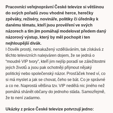
Pracovníci veřejnoprávní České televize si většinou
do svých pořadů zvou vhodné herce, herečky
zpěváky, režiséry, novináře, politiky či úředníky k
danému tématu, kteří jsou prověření ve svých
názorech a tím jim pomáhají modelovat předem daný
názorový výstup, který by měl pochopit i ten
nejhloupější divák.
I člověk prostý, nenakažený vzděláváním, tak získává z
těchto televizních nalejváren dojem, že se jedná o
“moudré VIP tvory”, kteří jim nejlíp poradí se záležitostmi
jejich životů a jsou pak ochotněji přijmout nějaký
politický nebo společenský názor. Prosťáček hned ví, co
si má myslet a jak se chovat, čeho se bát. Co je správné
a co ne. Naprostá většina tzv. VIP nedělá nic jiného než
pomáhá shánět občany do jednoho stáda. Samozřejmě,
že to není zadarmo.
Ukázky z práce České televize potvrzují jedno: