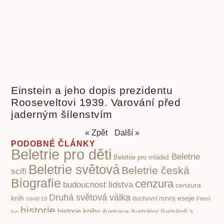
Einstein a jeho dopis prezidentu
Rooseveltovi 1939. Varování před
jaderným šílenstvím
« Zpět
Další »
PODOBNÉ ČLÁNKY
Beletrie pro děti
Beletrie
Beletrie pro mládež
Beletrie světová
Beletrie česká
scifi
Biografie
cenzura
budoucnost lidstva
cenzura
Druhá světová válka
knih
eseje
covid-19
duchovní rozvoj
Fencl
historie
historie knihy
ilustrace
ilustrátor
Ilustrátoři a
Ivo
kritika