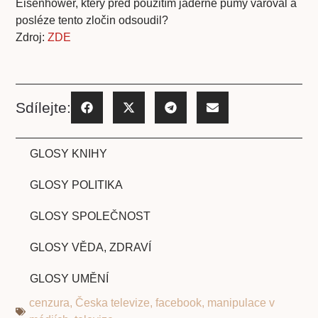
Eisenhower, který před použitím jaderné pumy varoval a
posléze tento zločin odsoudil?
Zdroj:
ZDE
Sdílejte:
GLOSY KNIHY
GLOSY POLITIKA
GLOSY SPOLEČNOST
GLOSY VĚDA, ZDRAVÍ
GLOSY UMĚNÍ
cenzura
,
Česka televize
,
facebook
,
manipulace v