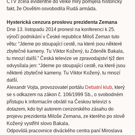
ČTV zcela evidentně do velké míry pomíjela historický
fakt, že Osvětim osvobodila Rudá armáda.
Hysterická cenzura proslovu prezidenta Zemana
Dne 13. listopadu 2014 pronesl na konferenci k 25.
výročí podnikání v České republice Miloš Zeman tuto
větu: “Jdeme po stoupající cestě, na které jsou některé
zbytečné kameny. Tu Viktor Kožený, tu Zdeněk Bakala,
tu mnozí další.” Česká televize ve zpravodajství týž den
odvysílala jen: “Jdeme po stoupající cestě, na které jsou
některé zbytečné kameny. Tu Viktor Kožený, tu mnozí
další.
Alexandr Vojta, provozovatel portálu
Debatní klub
, který
se s odkazem na zákon č. 106/1999 Sb., o svobodném
přístupu k informacím obrátil na Českou televizi s
dotazem, kdo byl autorem cenzorského zásahu do
projevu prezidenta Miloše Zemana, ze kterého po slově
Kožený vystřihl slovo Bakala.
Odpovídá pracovnice diváckého centra paní Miroslava