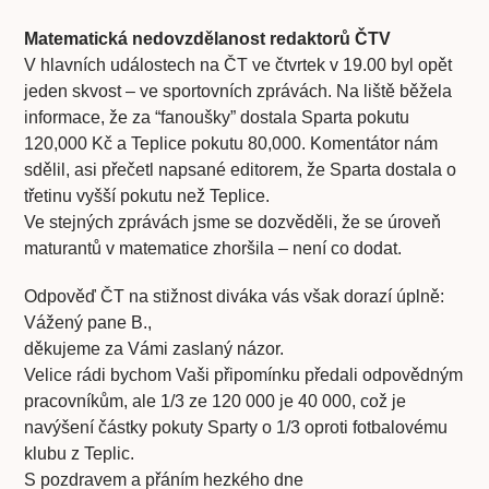
Matematická nedovzdělanost redaktorů ČTV
V hlavních událostech na ČT ve čtvrtek v 19.00 byl opět
jeden skvost – ve sportovních zprávách. Na liště běžela
informace, že za “fanoušky” dostala Sparta pokutu
120,000 Kč a Teplice pokutu 80,000. Komentátor nám
sdělil, asi přečetl napsané editorem, že Sparta dostala o
třetinu vyšší pokutu než Teplice.
Ve stejných zprávách jsme se dozvěděli, že se úroveň
maturantů v matematice zhoršila – není co dodat.
Odpověď ČT na stižnost diváka vás však dorazí úplně:
Vážený pane B.,
děkujeme za Vámi zaslaný názor.
Velice rádi bychom Vaši připomínku předali odpovědným
pracovníkům, ale 1/3 ze 120 000 je 40 000, což je
navýšení částky pokuty Sparty o 1/3 oproti fotbalovému
klubu z Teplic.
S pozdravem a přáním hezkého dne