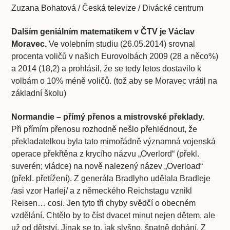
Zuzana Bohatová / Česká televize / Divácké centrum
Dalším geniálním matematikem v ČTV je Václav
Moravec.
Ve volebním studiu (26.05.2014) srovnal
procenta voličů v našich Eurovolbách 2009 (28 a něco%)
a 2014 (18,2) a prohlásil, že se tedy letos dostavilo k
volbám o 10% méně voličů. (tož aby se Moravec vrátil na
základní školu)
Normandie – přímý přenos a mistrovské překlady.
Při přímím přenosu rozhodně nešlo přehlédnout, že
překladatelkou byla tato mimořádně významná vojenská
operace překřtěna z krycího názvu „Overlord“ (překl.
suverén; vládce) na nově nalezený název „Overload“
(překl. přetížení). Z generála Bradlyho udělala Bradleje
/asi vzor Harlej/ a z německého Reichstagu vznikl
Reisen… cosi. Jen tyto tři chyby svědčí o obecném
vzdělání. Chtělo by to číst dvacet minut nejen dětem, ale
už od dětství. Jinak se to, jak slyšno, špatně dohání. Z