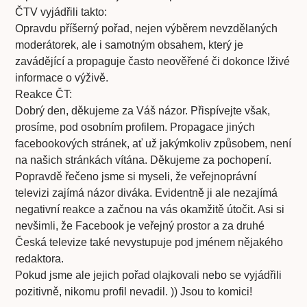
ČTV vyjádřili takto:
Opravdu příšerný pořad, nejen výběrem nevzdělaných
moderátorek, ale i samotným obsahem, který je
zavádějící a propaguje často neověřené či dokonce lživé
informace o výživě.
Reakce ČT:
Dobrý den, děkujeme za Váš názor. Přispívejte však,
prosíme, pod osobním profilem. Propagace jiných
facebookových stránek, ať už jakýmkoliv způsobem, není
na našich stránkách vítána. Děkujeme za pochopení.
Popravdě řečeno jsme si myseli, že veřejnoprávní
televizi zajímá názor diváka. Evidentně ji ale nezajímá
negativní reakce a začnou na vás okamžitě útočit. Asi si
nevšimli, že Facebook je veřejný prostor a za druhé
Česká televize také nevystupuje pod jménem nějakého
redaktora.
Pokud jsme ale jejich pořad olajkovali nebo se vyjádřili
pozitivně, nikomu profil nevadil. )) Jsou to komici!