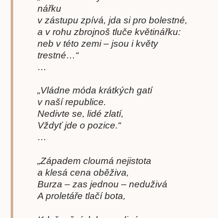
nářku
v zástupu zpívá, jda si pro bolestné,
a v rohu zbrojnoš tluče květinářku:
neb v této zemi – jsou i květy
trestné…“
…
„Vládne móda krátkých gatí
v naší republice.
Nedivte se, lidé zlatí,
Vždyť jde o pozice.“
…
„Západem cloumá nejistota
a klesá cena oběživa,
Burza – zas jednou – neduživá
A proletáře tlačí bota,