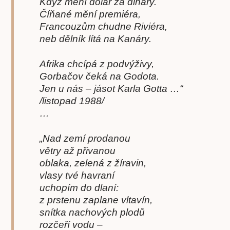
Když mění dolar za dináry.
Číňané mění premiéra,
Francouzům chudne Riviéra,
neb dělník lítá na Kanáry.
Afrika chcípá z podvýživy,
Gorbačov čeká na Godota.
Jen u nás – jásot Karla Gotta …“
/listopad 1988/
…
„Nad zemí prodanou
větry až přivanou
oblaka, zelená z žíravin,
vlasy tvé havraní
uchopím do dlaní:
z prstenu zaplane vltavín,
snítka nachových plodů
rozčeří vodu –