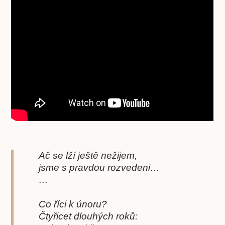
Ač se lží ještě nežijem,
jsme s pravdou rozvedeni…
…
Co říci k únoru?
Čtyřicet dlouhých roků: