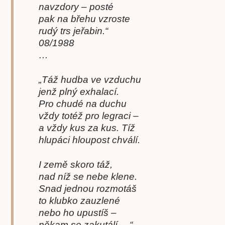
navzdory – posté
pak na břehu vzroste
rudý trs jeřabin.“
08/1988
…
„Táž hudba ve vzduchu
jenž plný exhalací.
Pro chudé na duchu
vždy totéž pro legraci –
a vždy kus za kus. Tíž
hlupáci hloupost chválí.
I země skoro táž,
nad níž se nebe klene.
Snad jednou rozmotáš
to klubko zauzlené
nebo ho upustíš –
někam se zakutálí …“