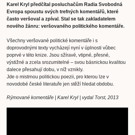
Karel Kryl předčítal posluchačům Radia Svobodná
Evropa spoustu svých trefných komentářů, které
často veršoval a zpíval. Stal se tak zakladatelem
nového žánru: veršovaného politického komentáře.
Všechny veršované politické komentáře i s
doprovodnými texty vycházejí nyní v úplnosti vůbec
poprvé v této knize. Jsou sžíravé, vtipné, přesné,
výstižné a zcela srozumitelné – svou básnickou kvalitou
dalece přesahují dobu, v níž vznikly.
Jde o mistrnou politickou poezii, pro kterou lze v
novodobé české literatuře jen stěží hledat obdobu.
Rýmované komentáře | Karel Kryl | vydal Torst, 2013