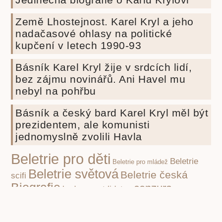
Země Lhostejnost. Karel Kryl a jeho
nadačasové ohlasy na politické
kupčení v letech 1990-93
Básník Karel Kryl žije v srdcích lidí,
bez zájmu novinářů. Ani Havel mu
nebyl na pohřbu
Básník a český bard Karel Kryl měl být
prezidentem, ale komunisti
jednomyslně zvolili Havla
Beletrie pro děti
Beletrie
Beletrie pro mládež
Beletrie světová
Beletrie česká
scifi
Biografie
cenzura
budoucnost lidstva
cenzura
Druhá světová válka
knih
eseje
covid-19
duchovní rozvoj
Fencl
historie
historie knihy
ilustrace
ilustrátor
Ilustrátoři a
Ivo