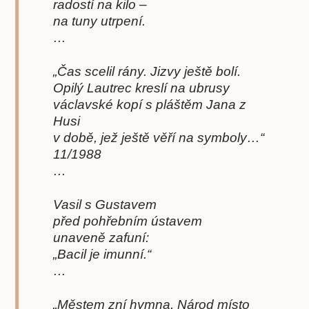
radostí na kilo –
na tuny utrpení.
…
„Čas scelil rány. Jizvy ještě bolí.
Opilý Lautrec kreslí na ubrusy
václavské kopí s pláštěm Jana z
Husi
v době, jež ještě věří na symboly…“
11/1988
…
Vasil s Gustavem
před pohřebním ústavem
unaveně zafuní:
„Bacil je imunní.“
…
„Městem zní hymna. Národ místo