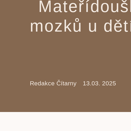
Mateřídouš
mozků u dětí
Redakce Čítarny
13.03. 2025