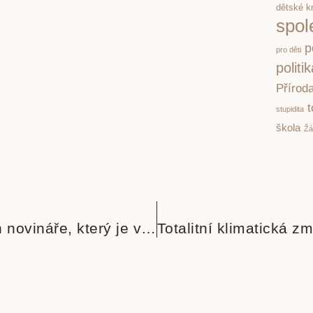
dětské k
spol
p
pro děti
politi
Přírod
t
stupidita
škola
Žá
Julian Assange na svobodě. Příběh novináře, který je vinen pravdou!