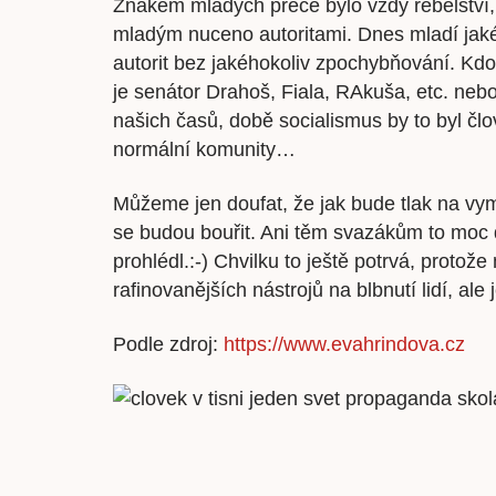
Znakem mladých přece bylo vždy rebelství, 
mladým nuceno autoritami. Dnes mladí jakéko
autorit bez jakéhokoliv zpochybňování. Kdo
je senátor Drahoš, Fiala, RAkuša, etc. nebo
našich časů, době socialismus by to byl čl
normální komunity…
Můžeme jen doufat, že jak bude tlak na vym
se budou bouřit. Ani těm svazákům to moc 
prohlédl.:-) Chvilku to ještě potrvá, proto
rafinovanějších nástrojů na blbnutí lidí, ale
Podle zdroj:
https://www.eva
hrindova
.cz