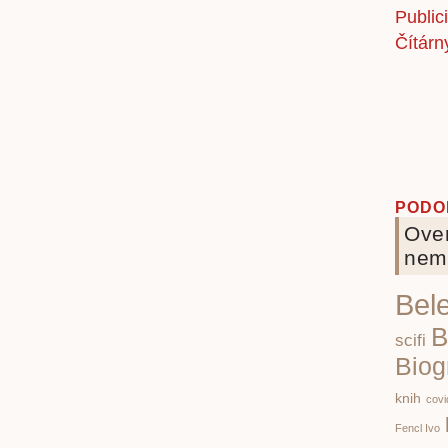
PODO
Over
nem
Bele
B
scifi
Biog
knih
covi
Fencl Ivo