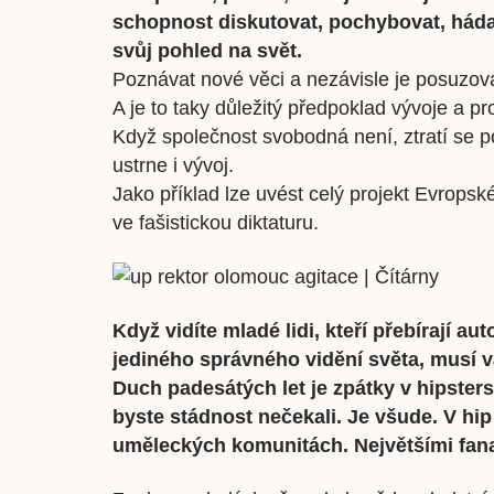
schopnost diskutovat, pochybovat, hádat
svůj pohled na svět.
Poznávat nové věci a nezávisle je posuzova
A je to taky důležitý předpoklad vývoje a pro
Když společnost svobodná není, ztratí se p
ustrne i vývoj.
Jako příklad lze uvést celý projekt Evropsk
ve fašistickou diktaturu.
Když vidíte mladé lidi, kteří přebírají a
jediného správného vidění světa, musí v
Duch padesátých let je zpátky v hipster
byste stádnost nečekali. Je všude. V hip
uměleckých komunitách. Největšími fan