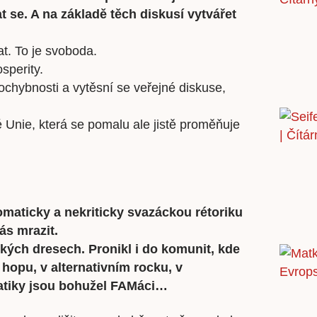
 se. A na základě těch diskusí vytvářet
t. To je svoboda.
sperity.
ochybnosti a vytěsní se veřejné diskuse,
é Unie, která se pomalu ale jistě proměňuje
utomaticky a nekriticky svazáckou rétoriku
ás mrazit.
ských dresech. Pronikl i do komunit, kde
 hopu, v alternativním rocku, v
atiky jsou bohužel FAMáci…