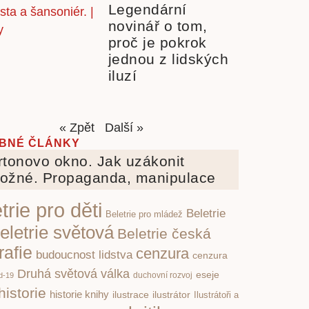
Legendární
novinář o tom,
proč je pokrok
jednou z lidských
iluzí
« Zpět
Další »
BNÉ ČLÁNKY
tonovo okno. Jak uzákonit
ožné. Propaganda, manipulace
trie pro děti
Beletrie
Beletrie pro mládež
eletrie světová
Beletrie česká
rafie
cenzura
budoucnost lidstva
cenzura
Druhá světová válka
eseje
d-19
duchovní rozvoj
historie
historie knihy
ilustrace
ilustrátor
Ilustrátoři a