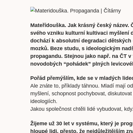
Mateřídouška. Jak krásný český název. Č
svého vzniku kulturní kultivaci myšlení d
dochází k absolutní degradaci dětských 
mozků. Beze studu, s ideologickým nad
propagandu. Stejnou jako např. na ČT v 
novodobých “pohádek” plných levicovéh
Pořád přemýšlím, kde se v mladých lide
Ale znáte to, příklady táhnou. Mladí mají od 
myšlení, schopnost pochybovat, diskutovat
ideologiích.
Jakou společnost chtěli lidé vybudovat, kdy
Žijeme už 30 let v systému, který je pr
hloupé lidi, p
řesto, že nejdůležitějším 