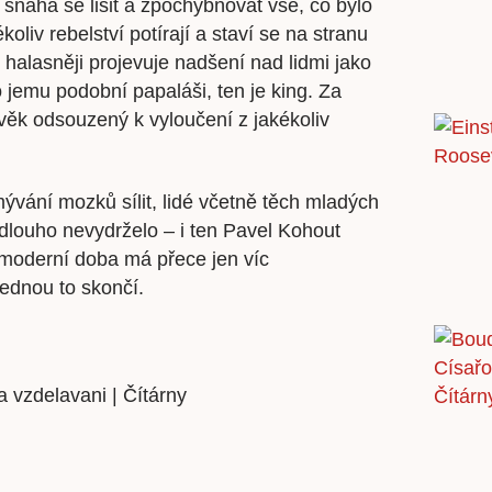
snaha se lišit a zpochybňovat vše, co bylo
liv rebelství potírají a staví se na stranu
 halasněji projevuje nadšení nad lidmi jako
 jemu podobní papaláši, ten je king. Za
ověk odsouzený k vyloučení z jakékoliv
ývání mozků sílit, lidé včetně těch mladých
dlouho nevydrželo – i ten Pavel Kohout
že moderní doba má přece jen víc
 jednou to skončí.