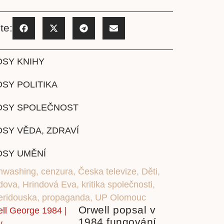
te:
OSY KNIHY
SY POLITIKA
OSY SPOLEČNOST
SY VĚDA, ZDRAVÍ
OSY UMĚNÍ
inwashing
,
cenzura
,
Česka televize
,
Děti
,
ndova
,
Hrindová Eva
,
kritika společnosti
,
eridouska
,
propaganda
,
UP Olomouc
Orwell popsal v
1984 fungování