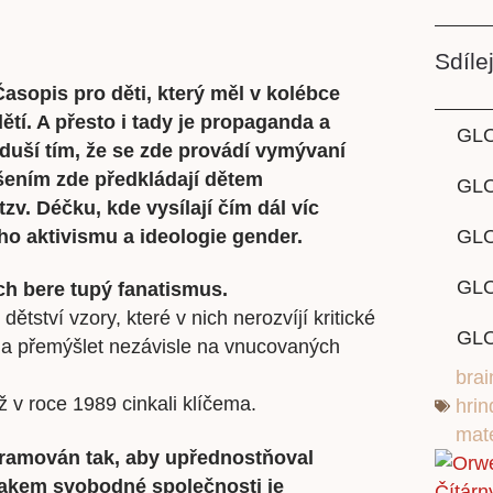
Sdílej
asopis pro děti, který měl v kolébce
ětí. A přesto i tady je propaganda a
GL
duší tím, že se zde provádí vymývaní
šením zde předkládají dětem
GLO
tzv. Déčku, kde
vysílají čím dál víc
o aktivismu a ideologie gender.
GL
GLO
ch bere tupý fanatismus.
dětství vzory, které v nich nerozvíjí kritické
GL
 a přemýšlet nezávisle na vnucovaných
bra
ž v roce 1989 cinkali klíčema.
hri
mat
ogramován tak, aby upřednostňoval
znakem svobodné společnosti je