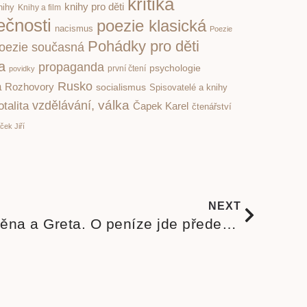
kritika
knihy pro děti
nihy
Knihy a film
ečnosti
poezie klasická
nacismus
Poezie
Pohádky pro děti
oezie současná
ka
propaganda
psychologie
první čtení
povidky
Rusko
a
Rozhovory
socialismus
Spisovatelé a knihy
válka
vzdělávání,
otalita
Čapek Karel
čtenářství
ček Jiří
NEXT
Totalitní klimatická změna a Greta. O peníze jde především