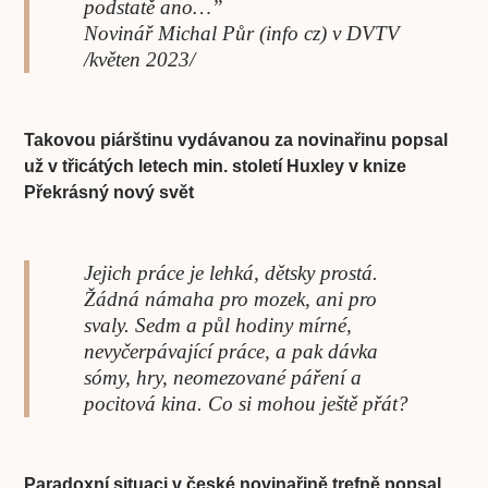
podstatě ano…”
Novinář Michal Půr (info cz) v DVTV
/květen 2023/
Takovou piárštinu vydávanou za novinařinu popsal
už v třicátých letech min. století Huxley v knize
Překrásný nový svět
Jejich práce je lehká, dětsky prostá.
Žádná námaha pro mozek, ani pro
svaly. Sedm a půl hodiny mírné,
nevyčerpávající práce, a pak dávka
sómy, hry, neomezované páření a
pocitová kina. Co si mohou ještě přát?
Paradoxní situaci v české novinařině trefně popsal