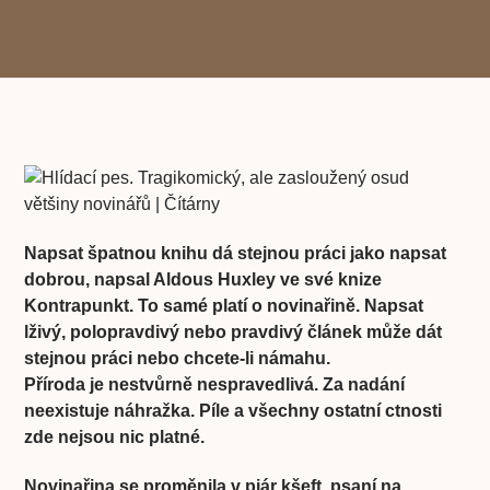
Napsat špatnou knihu dá stejnou práci jako napsat
dobrou, napsal Aldous Huxley ve své knize
Kontrapunkt. To samé platí o novinařině. Napsat
lživý, polopravdivý nebo pravdivý článek může dát
stejnou práci nebo chcete-li námahu.
Příroda je nestvůrně nespravedlivá. Za nadání
neexistuje náhražka. Píle a všechny ostatní ctnosti
zde nejsou nic platné.
Novinařina se proměnila v piár kšeft, psaní na