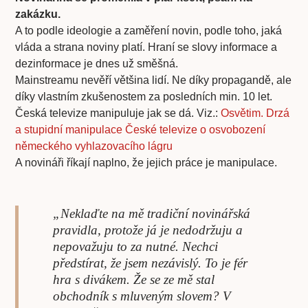
zakázku.
A to podle ideologie a zaměření novin, podle toho, jaká
vláda a strana noviny platí. Hraní se slovy informace a
dezinformace je dnes už směšná.
Mainstreamu nevěří většina lidí. Ne díky propagandě, ale
díky vlastním zkušenostem za posledních min. 10 let.
Česká televize manipuluje jak se dá. Viz.:
Osvětim. Drzá
a stupidní manipulace České televize o osvobození
německého vyhlazovacího lágru
A novináři říkají naplno, že jejich práce je manipulace.
„Neklaďte na mě tradiční novinářská
pravidla, protože já je nedodržuju a
nepovažuju to za nutné. Nechci
předstírat, že jsem nezávislý. To je fér
hra s divákem. Že se ze mě stal
obchodník s mluveným slovem? V