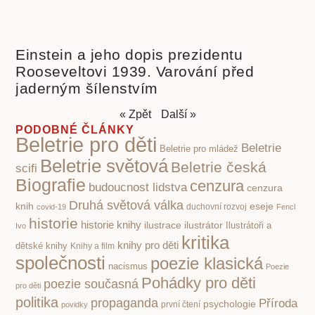
Einstein a jeho dopis prezidentu
Rooseveltovi 1939. Varování před
jaderným šílenstvím
« Zpět
Další »
PODOBNÉ ČLÁNKY
Beletrie pro děti
Beletrie
Beletrie pro mládež
Beletrie světová
Beletrie česká
scifi
Biografie
cenzura
budoucnost lidstva
cenzura
Druhá světová válka
knih
eseje
covid-19
duchovní rozvoj
Fencl
historie
historie knihy
ilustrace
ilustrátor
Ilustrátoři a
Ivo
kritika
knihy pro děti
dětské knihy
Knihy a film
společnosti
poezie klasická
nacismus
Poezie
Pohádky pro děti
poezie současná
pro děti
politika
propaganda
Příroda
psychologie
první čtení
povidky