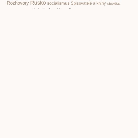
Rusko
Rozhovory
socialismus
Spisovatelé a knihy
stupidita
válka
vzdělávání,
totalita
Čapek Karel
škola
čtenářství
Žáček Jiří
PREVIOUS
NEXT
Vlastimil Vondruška. Rozdíl mezi inkvizitorem a neoliberálem je velmi tenká hranice
Jozef Banáš. Mír na Ukrajině je v odpovědi: Proč tam Rusové musí válčit?
Copyright © 2001 – 2026 Čítárny. Všechna práva
vyhrazena. Existujeme 25 let!