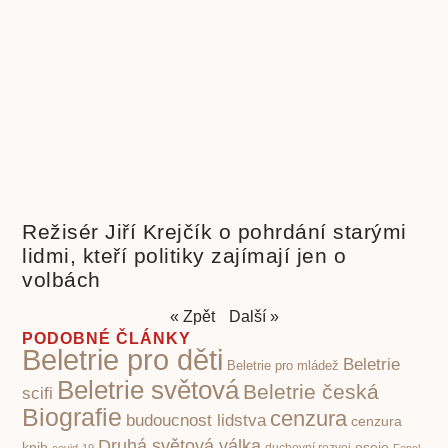
Režisér Jiří Krejčík o pohrdání starými
lidmi, kteří politiky zajímají jen o
volbách
« Zpět
Další »
PODOBNÉ ČLÁNKY
Beletrie pro děti
Beletrie
Beletrie pro mládež
Beletrie světová
Beletrie česká
scifi
Biografie
cenzura
budoucnost lidstva
cenzura
Druhá světová válka
knih
eseje