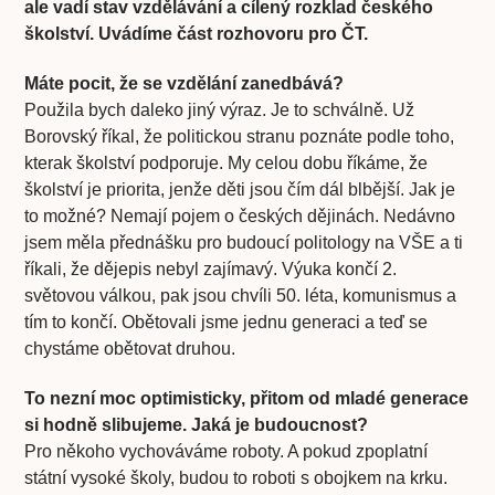
ale vadí stav vzdělávání a cílený rozklad českého
školství. Uvádíme část rozhovoru pro ČT.
Máte pocit, že se vzdělání zanedbává?
Použila bych daleko jiný výraz. Je to schválně. Už
Borovský říkal, že politickou stranu poznáte podle toho,
kterak školství podporuje. My celou dobu říkáme, že
školství je priorita, jenže děti jsou čím dál blbější. Jak je
to možné? Nemají pojem o českých dějinách. Nedávno
jsem měla přednášku pro budoucí politology na VŠE a ti
říkali, že dějepis nebyl zajímavý. Výuka končí 2.
světovou válkou, pak jsou chvíli 50. léta, komunismus a
tím to končí. Obětovali jsme jednu generaci a teď se
chystáme obětovat druhou.
To nezní moc optimisticky, přitom od mladé generace
si hodně slibujeme. Jaká je budoucnost?
Pro někoho vychováváme roboty. A pokud zpoplatní
státní vysoké školy, budou to roboti s obojkem na krku.