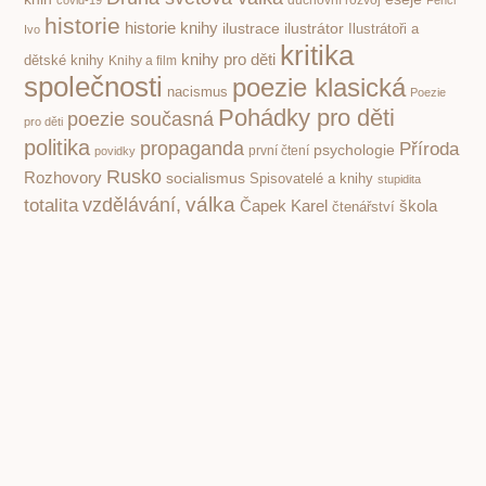
covid-19
duchovní rozvoj
Fencl
historie
historie knihy
ilustrace
ilustrátor
Ilustrátoři a
Ivo
kritika
knihy pro děti
dětské knihy
Knihy a film
společnosti
poezie klasická
nacismus
Poezie
Pohádky pro děti
poezie současná
pro děti
politika
propaganda
Příroda
psychologie
první čtení
povidky
Rusko
Rozhovory
socialismus
Spisovatelé a knihy
stupidita
válka
vzdělávání,
totalita
Čapek Karel
škola
čtenářství
Žáček Jiří
PREVIOUS
NEXT
Spisovatel Zdeněk Mahler o českých médiích, které z lidí dělají pomocné síly
Ivan Vyskočil (1929–2023) Děkujeme za všechno, Pane profesore!