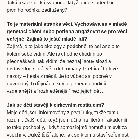
Jaká akademická svoboda, když bude student od
prvního ročníku zadlužený?
To je materiální stránka věci. Vychovává se v mladé
generaci cítění nebo potřeba angažovat se pro věci
veřejné. Zajímá to ještě mladé lidi?
Zajímá je to jako ekology a podobně, to asi ano a to
kolem sebe vidím. Ale jak hodně chodím po
přednáškách, tak vidím, že neznají souvislosti a
nedovedou si dát věci dohromady. Přebírají hotové
názory – hesla z médií. Je to vůbec asi poprvé v
novodobých dějinách, kdy je generace rodičů
vzdělanější a “rozhleděnější” než jejich děti.
Jak se děti stavějí k církevním restitucím?
Moje děti jsou informovány z první ruky, takže tomu
rozumí. Další děti, když jsem učila na literární akademii,
to také pochopily, i když samozřejmě nemůžu mluvit za
všechny. Důležitější ale je, jak se k tomu staví veřejnost,