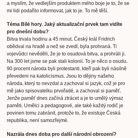
a myslím, že vedlejším produktem mého boje je to, že se
mi lidi podařilo informovat, jak to je. To mě těší.
Téma Bílé hory. Jaký aktualizační prvek tam vidíte
pro dnešní dobu?
Bitva trvala hodinu a 45 minut. Český král Fridrich
obědval na hradě a než se zvedl, byla prohraná. Ti
vojevůdci nevěděli, že je to osudová bitva, a prohráli ji.
Na 300 let jsme se pak stali kolonií. To je něco o osudu.
90 procent národa byli protestanti, kteří pak byli násilně
převedeni na katolicismus. Jsou to dějiny našeho
národa, který to nevzdal a zachoval si jazyk, což je pro
mě jako spisovatelku prvořadé, a zachoval si paměť.
Jenže paměť dnes začíná ztrácet a je to umělý výmaz
paměti. Umělci a pedagogové, ale také každý rodič je
povinen tomu zabránit, protože to, že existuje Česká
republika, není samozřejmé.
Nazrála dnes doba pro další národní obrození?