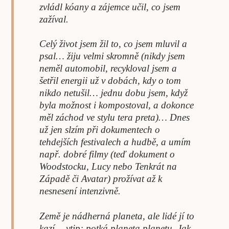
zvládl kóany a zájemce učil, co jsem
zažíval.
Celý život jsem žil to, co jsem mluvil a
psal… žiju velmi skromně (nikdy jsem
neměl automobil, recykloval jsem a
šetřil energii už v dobách, kdy o tom
nikdo netušil… jednu dobu jsem, když
byla možnost i kompostoval, a dokonce
měl záchod ve stylu tera preta)… Dnes
už jen slzím při dokumentech o
tehdejších festivalech a hudbě, a umím
např. dobré filmy (teď dokument o
Woodstocku, Lucy nebo Tenkrát na
Západě či Avatar) prožívat až k
nesnesení intenzivně.
Země je nádherná planeta, ale lidé jí to
kazí… vtip: potká planeta planetu. Jak