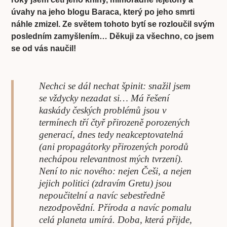
úvahy na jeho blogu Baraca, který po jeho smrti
náhle zmizel. Ze světem tohoto bytí se rozloučil svým
posledním zamyšlením… Děkuji za všechno, co jsem
se od vás naučil!
Nechci se dál nechat špinit: snažil jsem
se vždycky nezadat si… Má řešení
kaskády českých problémů jsou v
termínech tří čtyř přirozeně porozených
generací, dnes tedy neakceptovatelná
(ani propagátorky přirozených porodů
nechápou relevantnost mých tvrzení).
Není to nic nového: nejen Češi, a nejen
jejich politici (zdravím Gretu) jsou
nepoučitelní a navíc sebestředně
nezodpovědní. Příroda a navíc pomalu
celá planeta umírá. Doba, která přijde,