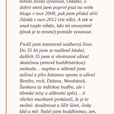
tohoto života vyvanout, Ostatně, o
dobré smrti jsem poprvé psal na svém
blogu v roce 2008, pak jsem přidal sérii
článků v roce 2012 (viz níže). A tak se
snad najde někdo, kdo mi anonymně
(jinak je to trestné) pomůže vyvanout.
Prožil jsem intenzivně nádherný život.
Do 35 let jsem se nadšeně hledal,
dalších 35 jsem si všestranně užíval
skutečnou (zenově buddhistickou)
svobodu… naplno a vědomě jsem
zažíval a přes železnou oponu si užíval
Beatles, rock, Dylana, Woodstock,
Šankara (a indickou hudbu, ale i
tibetské mísy a alikvotní zpěv)… ti
všichni muzikanti prokázali, že je to
možné: dosáhnout a šířit šánti, česky
klid a mír. Našel jsem buddhismus, zen,