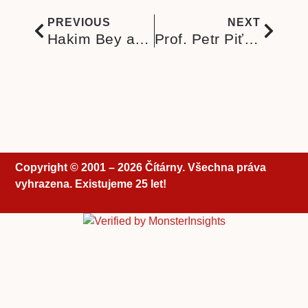
PREVIOUS
NEXT
Hakim Bey a Dočasná autonomní zóna
Prof. Petr Piťha. Jak se toho společenského marasmu zbavit? Společnost se musí obrodit zdola
Copyright © 2001 – 2026 Čítárny. Všechna práva
vyhrazena. Existujeme 25 let!