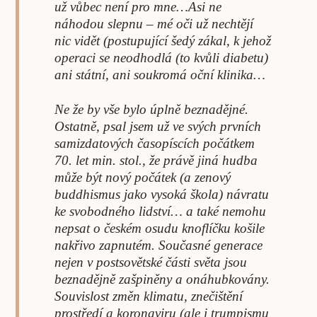
už vůbec není pro mne…Asi ne
náhodou slepnu – mé oči už nechtějí
nic vidět (postupující šedý zákal, k jehož
operaci se neodhodlá (to kvůli diabetu)
ani státní, ani soukromá oční klinika…
Ne že by vše bylo úplně beznadějné.
Ostatně, psal jsem už ve svých prvních
samizdatových časopíscích počátkem
70. let min. stol., že právě jiná hudba
může být nový počátek (a zenový
buddhismus jako vysoká škola) návratu
ke svobodného lidství… a také nemohu
nepsat o českém osudu knoflíčku košile
nakřivo zapnutém. Současné generace
nejen v postsovětské části světa jsou
beznadějně zašpiněny a onáhubkovány.
Souvislost změn klimatu, znečištění
prostředí a koronaviru (ale i trumpismu