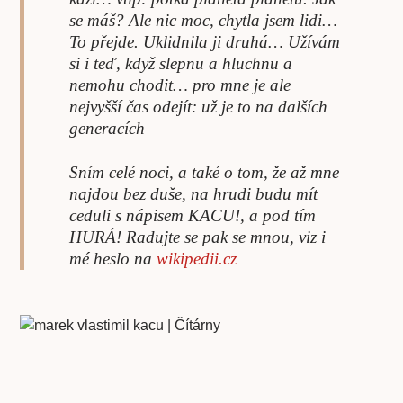
se máš? Ale nic moc, chytla jsem lidi…
To přejde. Uklidnila ji druhá… Užívám
si i teď, když slepnu a hluchnu a
nemohu chodit… pro mne je ale
nejvyšší čas odejít: už je to na dalších
generacích
Sním celé noci, a také o tom, že až mne
najdou bez duše, na hrudi budu mít
ceduli s nápisem KACU!, a pod tím
HURÁ! Radujte se pak se mnou, viz i
mé heslo na
wikipedii.cz