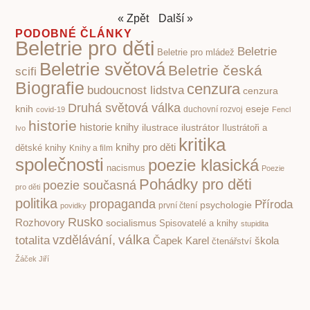
« Zpět
Další »
PODOBNÉ ČLÁNKY
Beletrie pro děti
Beletrie
Beletrie pro mládež
Beletrie světová
Beletrie česká
scifi
Biografie
cenzura
budoucnost lidstva
cenzura
Druhá světová válka
knih
eseje
covid-19
duchovní rozvoj
Fencl
historie
historie knihy
ilustrace
ilustrátor
Ilustrátoři a
Ivo
kritika
knihy pro děti
dětské knihy
Knihy a film
společnosti
poezie klasická
nacismus
Poezie
Pohádky pro děti
poezie současná
pro děti
politika
propaganda
Příroda
psychologie
první čtení
povidky
Rusko
Rozhovory
socialismus
Spisovatelé a knihy
stupidita
válka
vzdělávání,
totalita
Čapek Karel
škola
čtenářství
Žáček Jiří