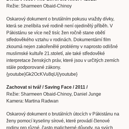
Režie: Sharmeen Obaid-Chinoy
Oskarový dokument o brutálním pokusu vraždy dívky,
která se znelíbila své rodině není ojedinělý příběh. V
Pákistánu se více než tisíc žen ročně stane obětí
středověkého vztahu v rodinách. Dokumentární film
zkoumá nejen zakořenělé problémy v naprosto odlišné
muslimské kultuře 21.století, ale také středověké
interpretace ženských práv, které jsou v určitých zemích
stále podporované zákony.
{youtube}Gk2OcKVu8qU{/youtube}
Zachovat si tvář / Saving Face / 2011 /
Režie: Sharmeen Obaid-Chinoy, Daniel Junge
Kamera: Martina Radwan
Oskarový dokument o brutálních útocích v Pákistánu na
ženy pomocí kyseliny sírové, které provádí členové
rodiny pro různé, často malicherné důvody, na svých