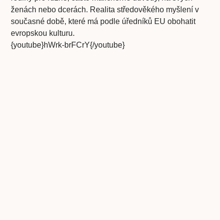
ženách nebo dcerách. Realita středověkého myšlení v
současné době, které má podle úředníků EU obohatit
evropskou kulturu.
{youtube}hWrk-brFCrY{/youtube}