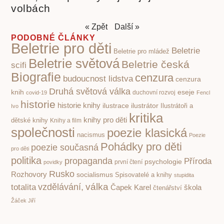
volbách
« Zpět
Další »
PODOBNÉ ČLÁNKY
Beletrie pro děti
Beletrie
Beletrie pro mládež
Beletrie světová
Beletrie česká
scifi
Biografie
cenzura
budoucnost lidstva
cenzura
Druhá světová válka
knih
eseje
covid-19
duchovní rozvoj
Fencl
historie
historie knihy
ilustrace
ilustrátor
Ilustrátoři a
Ivo
kritika
knihy pro děti
dětské knihy
Knihy a film
společnosti
poezie klasická
nacismus
Poezie
Pohádky pro děti
poezie současná
pro děti
politika
propaganda
Příroda
psychologie
první čtení
povidky
Rusko
Rozhovory
socialismus
Spisovatelé a knihy
stupidita
válka
vzdělávání,
totalita
Čapek Karel
škola
čtenářství
Žáček Jiří