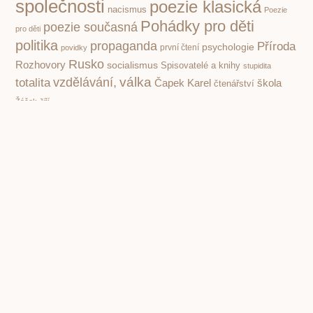
společnosti
poezie klasická
nacismus
Poezie
Pohádky pro děti
poezie současná
pro děti
politika
propaganda
Příroda
psychologie
první čtení
povidky
Rusko
Rozhovory
socialismus
Spisovatelé a knihy
stupidita
válka
vzdělávání,
totalita
Čapek Karel
škola
čtenářství
Žáček Jiří
PREVIOUS
NEXT
Leonardo da Vinci. Záhada Poslední večeře v Miláně. Ježíš a Jidáš
Co je umění? Proč kdejaký matlal může být dnes umělcem