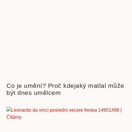
Co je umění? Proč kdejaký matlal může
být dnes umělcem