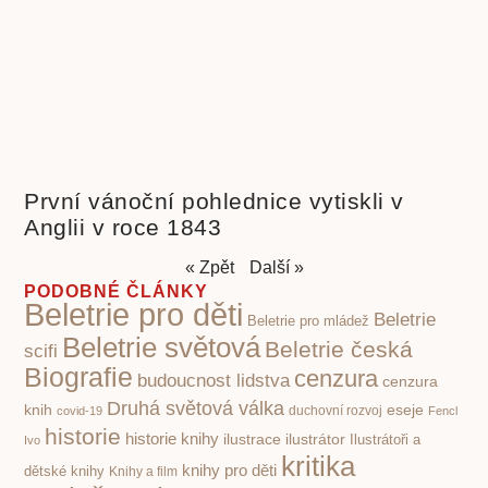
První vánoční pohlednice vytiskli v
Anglii v roce 1843
« Zpět
Další »
PODOBNÉ ČLÁNKY
Beletrie pro děti
Beletrie
Beletrie pro mládež
Beletrie světová
Beletrie česká
scifi
Biografie
cenzura
budoucnost lidstva
cenzura
Druhá světová válka
knih
eseje
covid-19
duchovní rozvoj
Fencl
historie
historie knihy
ilustrace
ilustrátor
Ilustrátoři a
Ivo
kritika
knihy pro děti
dětské knihy
Knihy a film