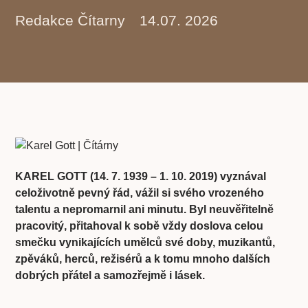
Redakce Čítarny
14.07. 2026
KAREL GOTT (14. 7. 1939 – 1. 10. 2019) v
yznával
celoživotně pevný řád, vážil si svého vrozeného
talentu a nepromarnil ani minutu. Byl neuvěřitelně
pracovitý, přitahoval k sobě vždy doslova celou
smečku vynikajících umělců své doby, muzikantů,
zpěváků, herců, režisérů a k tomu mnoho dalších
dobrých přátel a samozřejmě i lásek.