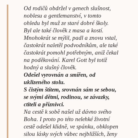
Od rodičů obdržel v genech slušnost,
noblesu a gentlemanství, v tomto
ohledu byl muž ze staré dobré školy.
Byl ale také člověk z masa a kostí.
Mnohokrát se mýlil, padl a znovu vstal,
častokrát naletěl podvodníkům, ale také
častokrát pomohl potřebným, aniž čekal
na poděkování. Karel Gott byl totiž
hodný a slušný člověk.
Odešel vyrovnán a smířen, od
uklizeného stolu.
S čistým štítem, srovnán sám se sebou,
se svými dětmi, rodinou, se závazky,
ctiteli a příznivci.
Na cestě k sobě našel už dávno svého
Boha. I proto po této nelehké životní
cestě odešel klidně, ve spánku, obklopen
silou lásky svých vůbec nejbližších, ženy