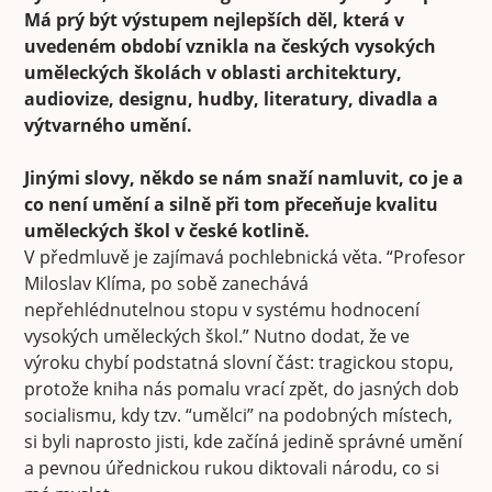
Má prý být výstupem nejlepších děl, která v
uvedeném období vznikla na českých vysokých
uměleckých školách v oblasti architektury,
audiovize, designu, hudby, literatury, divadla a
výtvarného umění.
Jinými slovy, někdo se nám snaží namluvit, co je a
co není umění a silně při tom přeceňuje kvalitu
uměleckých škol v české kotlině.
V předmluvě je zajímavá pochlebnická věta. “Profesor
Miloslav Klíma, po sobě zanechává
nepřehlédnutelnou stopu v systému hodnocení
vysokých uměleckých škol.” Nutno dodat, že ve
výroku chybí podstatná slovní část: tragickou stopu,
protože kniha nás pomalu vrací zpět, do jasných dob
socialismu, kdy tzv. “umělci” na podobných místech,
si byli naprosto jisti, kde začíná jedině správné umění
a pevnou úřednickou rukou diktovali národu, co si