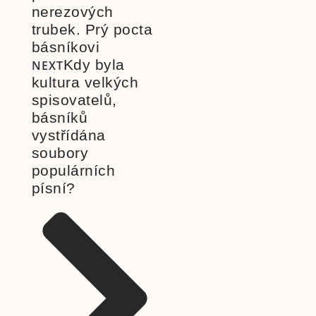
nerezových
trubek. Prý pocta
básníkovi
Kdy byla
NEXT
kultura velkých
spisovatelů,
básníků
vystřídána
soubory
populárních
písní?