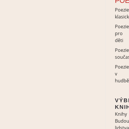
POE
Poezi
klasic
Poezi
pro
děti
Poezi
souča
Poezi
v
hudb
VÝB
KNI
Knihy
Budou
lidstva