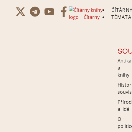
ČÍTÁRN
TÉMATA
SOU
Antika
a
knihy
Histor
souvis
Přírod
a lidé
O
politic