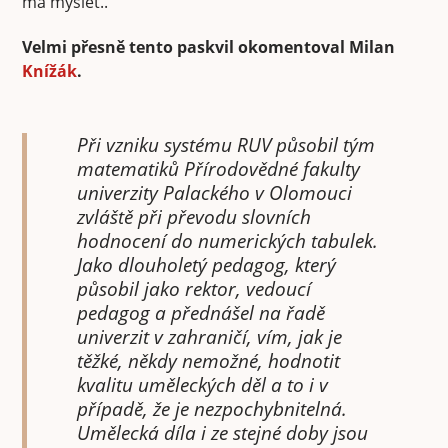
má myslet..
Velmi přesně tento paskvil okomentoval Milan
Knížák
.
Při vzniku systému RUV působil tým
matematiků Přírodovědné fakulty
univerzity Palackého v Olomouci
zvláště při převodu slovních
hodnocení do numerických tabulek.
Jako dlouholetý pedagog, který
působil jako rektor, vedoucí
pedagog a přednášel na řadě
univerzit v zahraničí, vím, jak je
těžké, někdy nemožné, hodnotit
kvalitu uměleckých děl a to i v
případě, že je nezpochybnitelná.
Umělecká díla i ze stejné doby jsou