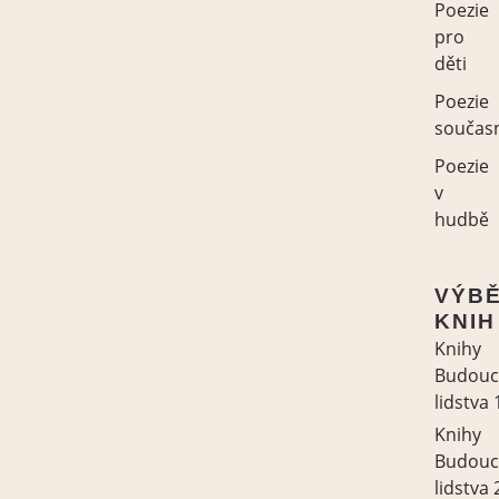
Poezie
pro
děti
Poezie
součas
Poezie
v
hudbě
VÝB
KNIH
Knihy
Budouc
lidstva 
Knihy
Budouc
lidstva 