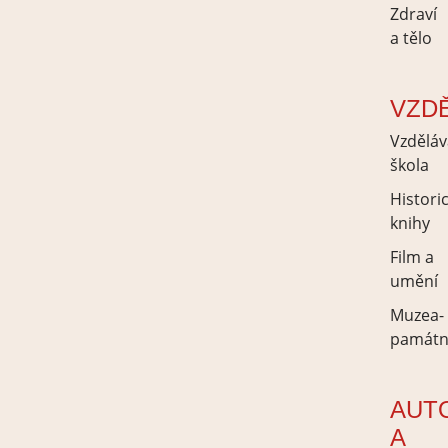
Zdraví
a tělo
VZD
Vzděláv
škola
Histori
knihy
Film a
umění
Muzea-
památn
AUT
A