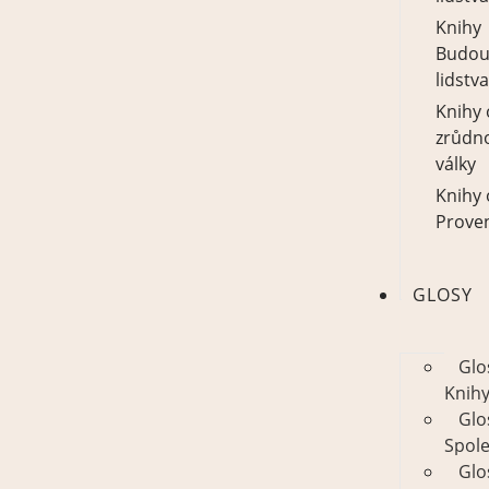
Knihy
Budou
lidstva
Knihy 
zrůdn
války
Knihy 
Prove
GLOSY
Glo
Knih
Glo
Spol
Glo