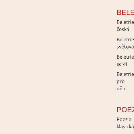
BEL
Beletri
česká
Beletri
světov
Beletri
sci-fi
Beletri
pro
děti
POE
Poezie
klasick