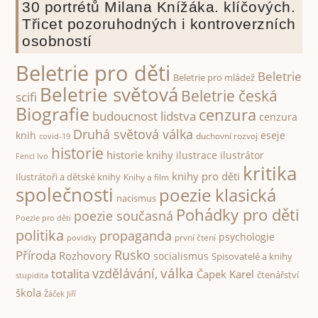
30 portrétů Milana Knížáka. klíčových.
Třicet pozoruhodných i kontroverzních
osobností
Beletrie pro děti
Beletrie
Beletrie pro mládež
Beletrie světová
Beletrie česká
scifi
Biografie
cenzura
budoucnost lidstva
cenzura
Druhá světová válka
knih
eseje
duchovní rozvoj
covid-19
historie
historie knihy
ilustrace
ilustrátor
Fencl Ivo
kritika
knihy pro děti
Ilustrátoři a dětské knihy
Knihy a film
společnosti
poezie klasická
nacismus
Pohádky pro děti
poezie současná
Poezie pro děti
politika
propaganda
psychologie
první čtení
povidky
Rusko
Příroda
Rozhovory
socialismus
Spisovatelé a knihy
válka
vzdělávání,
totalita
Čapek Karel
čtenářství
stupidita
škola
Žáček Jiří