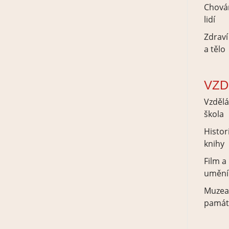
Chová
lidí
Zdraví
a tělo
VZD
Vzdělá
škola
Histor
knihy
Film a
umění
Muzea
památ