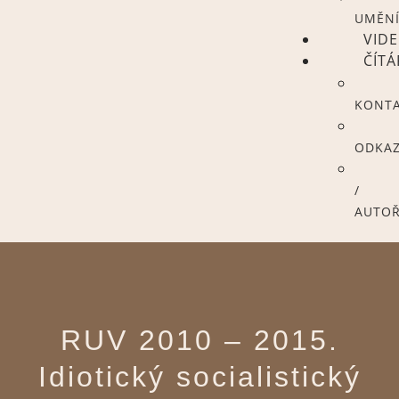
UMĚN
VID
ČÍT
KONT
ODKA
/
AUTOŘ
RUV 2010 – 2015.
Idiotický socialistický