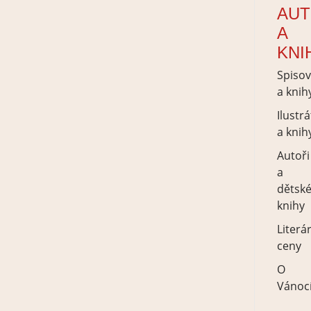
AUT
A
KNI
Spisov
a knih
Ilustrá
a knih
Autoři
a
dětsk
knihy
Literá
ceny
O
Vánoc