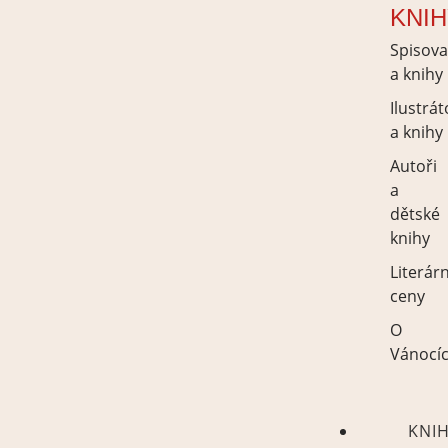
KNI
Spisova
a knihy
Ilustrát
a knihy
Autoři
a
dětské
knihy
Literárn
ceny
O
Vánocí
KNI