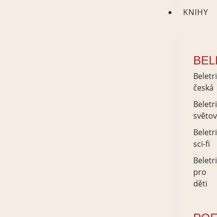
KNIHY
BEL
Beletr
česká
Beletr
světo
Beletr
sci-fi
Beletr
pro
děti