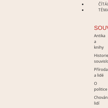
ČÍT
TÉM
SOU
Antika
a
knihy
Histori
souvisl
Příroda
a lidé
O
politice
Chován
lidí