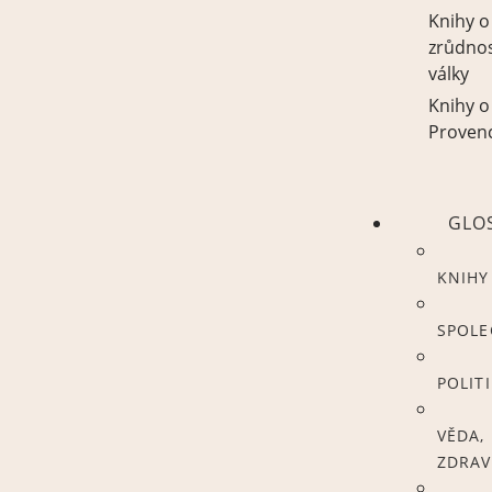
Knihy o
zrůdno
války
Knihy o
Proven
GLO
KNIHY
SPOL
POLIT
VĚDA,
ZDRAV