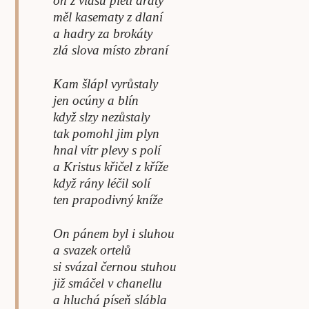
on z vlasů pletl dráty
měl kasematy z dlaní
a hadry za brokáty
zlá slova místo zbraní
Kam šlápl vyrůstaly
jen ocúny a blín
když slzy nezůstaly
tak pomohl jim plyn
hnal vítr plevy s polí
a Kristus křičel z kříže
když rány léčil solí
ten prapodivný kníže
On pánem byl i sluhou
a svazek ortelů
si svázal černou stuhou
již smáčel v chanellu
a hluchá píseň slábla