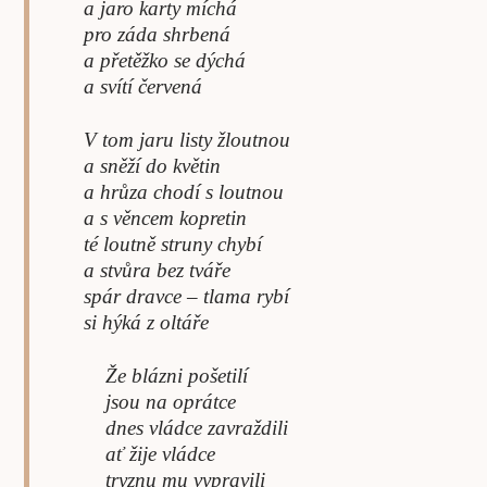
a jaro karty míchá
pro záda shrbená
a přetěžko se dýchá
a svítí červená
V tom jaru listy žloutnou
a sněží do květin
a hrůza chodí s loutnou
a s věncem kopretin
té loutně struny chybí
a stvůra bez tváře
spár dravce – tlama rybí
si hýká z oltáře
Že blázni pošetilí
jsou na oprátce
dnes vládce zavraždili
ať žije vládce
tryznu mu vypravili