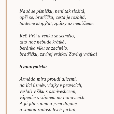
Nauč se písničku, není tak složitá,
opři se, bratříčku, cesta je rozbitá,
budeme klopýtat, zpátky už nemůžeme.
Ref: Prší a venku se setmělo,
tato noc nebude krátká,
beránka vlku se zachtělo,
bratříčku, zavírej vrátka! Zavírej vrátka!
Synonymická
Armáda míru proudí ulicemi,
na líci úsměv, vlajky v pravicích,
veslaři v šiku s osmiveslicemi,
vápeníci s vápnem na nohavicích.
A já jdu s nimi a jsem dojatej
a samou radostí bych juchal,