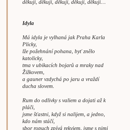
děkuji, děkuji, děkuji, děkuji, děkuji…
Idyla
Má idyla je vylhaná jak Praha Karla
Plicky,
lže požehnání pohana, byť znělo
katolicky,
tma v ubikacích bojarů a mraky nad
Žižkovem,
a gauner vzdychá po jaru a vraždí
ducha slovem.
Rum do odlivky s valiem a dojati až k
pláči,
jsme šťastni, když si nalijem, a jedno,
kdo nám stáčí,
sbor ropuch zpívá rekviem, jsme s nimi