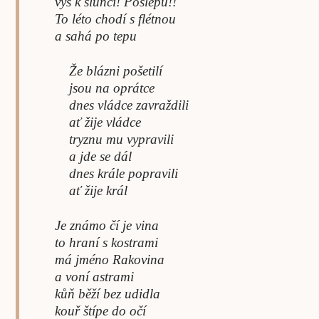
výš k slunci! Poslepu!!
To léto chodí s flétnou
a sahá po tepu
Že blázni pošetilí
jsou na oprátce
dnes vládce zavraždili
ať žije vládce
tryznu mu vypravili
a jde se dál
dnes krále popravili
ať žije král
Je známo čí je vina
to hraní s kostrami
má jméno Rakovina
a voní astrami
kůň běží bez udidla
kouř štípe do očí