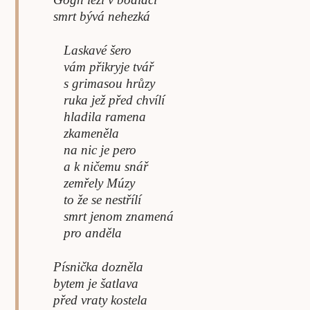
smrt bývá nehezká
Laskavé šero
vám přikryje tvář
s grimasou hrůzy
ruka jež před chvílí
hladila ramena
zkameněla
na nic je pero
a k ničemu snář
zemřely Múzy
to že se nestřílí
smrt jenom znamená
pro anděla
Písnička dozněla
bytem je šatlava
před vraty kostela