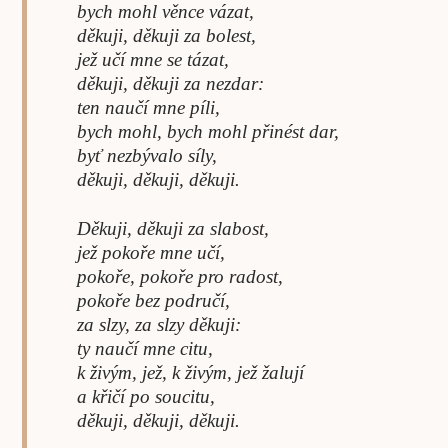
bych mohl věnce vázat,
děkuji, děkuji za bolest,
jež učí mne se tázat,
děkuji, děkuji za nezdar:
ten naučí mne píli,
bych mohl, bych mohl přinést dar,
byť nezbývalo síly,
děkuji, děkuji, děkuji.
Děkuji, děkuji za slabost,
jež pokoře mne učí,
pokoře, pokoře pro radost,
pokoře bez područí,
za slzy, za slzy děkuji:
ty naučí mne citu,
k živým, jež, k živým, jež žalují
a křičí po soucitu,
děkuji, děkuji, děkuji.