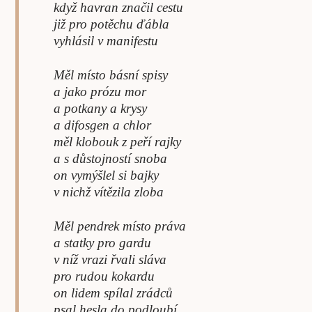
když havran značil cestu
již pro potěchu ďábla
vyhlásil v manifestu
Měl místo básní spisy
a jako prózu mor
a potkany a krysy
a difosgen a chlor
měl klobouk z peří rajky
a s důstojností snoba
on vymýšlel si bajky
v nichž vítězila zloba
Měl pendrek místo práva
a statky pro gardu
v níž vrazi řvali sláva
pro rudou kokardu
on lidem spílal zrádců
psal hesla do podloubí