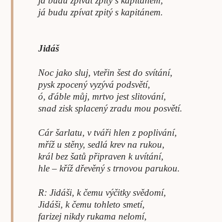
já budu zpívat zpitý s kapitánem,
já budu zpívat zpitý s kapitánem.
Jidáš
Noc jako sluj, vteřin šest do svítání,
pysk zpocený vyzývá podsvětí,
ó, ďáble můj, mrtvo jest slitování,
snad zisk splacený zradu mou posvětí.
Cár šarlatu, v tváři hlen z poplivání,
mříž u stěny, sedlá krev na rukou,
král bez šatů připraven k uvítání,
hle – kříž dřevěný s trnovou parukou.
R: Jidáši, k čemu výčitky svědomí,
Jidáši, k čemu tohleto smetí,
farizej nikdy rukama nelomí,