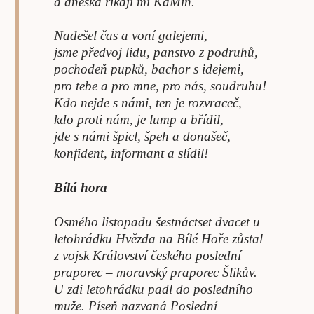
a dneska říkají mi KaMin.
Nadešel čas a voní galejemi,
jsme předvoj lidu, panstvo z podruhů,
pochodeň pupků, bachor s idejemi,
pro tebe a pro mne, pro nás, soudruhu!
Kdo nejde s námi, ten je rozvraceč,
kdo proti nám, je lump a břídil,
jde s námi špicl, špeh a donašeč,
konfident, informant a slídil!
Bílá hora
Osmého listopadu šestnáctset dvacet u
letohrádku Hvězda na Bílé Hoře zůstal
z vojsk Království českého poslední
praporec – moravský praporec Šlikův.
U zdi letohrádku padl do posledního
muže. Píseň nazvaná Poslední