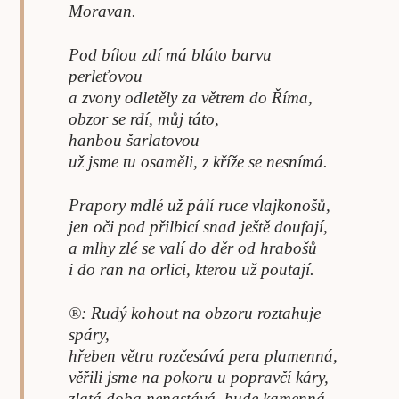
Moravan.
Pod bílou zdí má bláto barvu
perleťovou
a zvony odletěly za větrem do Říma,
obzor se rdí, můj táto,
hanbou šarlatovou
už jsme tu osaměli, z kříže se nesnímá.
Prapory mdlé už pálí ruce vlajkonošů,
jen oči pod přilbicí snad ještě doufají,
a mlhy zlé se valí do děr od hrabošů
i do ran na orlici, kterou už poutají.
®: Rudý kohout na obzoru roztahuje
spáry,
hřeben větru rozčesává pera plamenná,
věřili jsme na pokoru u popravčí káry,
zlatá doba nenastává, bude kamenná.