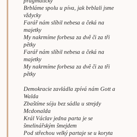
pragmaticky
Brbláme spolu u píva, jak brblali jsme
vždycky
Farář nám slíbil nebesa a čeká na
majetky
My nakrmíme forbesa za dvě či za tři
pětky
Farář nám slíbil nebesa a čeká na
majetky
My nakrmíme forbesa za dvě či za tři
pětky
Demokracie zavládla zpívá nám Gott a
Walda
Zbaštíme sóju bez sádla u strejdy
Mcdonalda
Král Václav jedna parta je se
šmelinářským šmejdem
Pod střechou velký partaje se u koryta