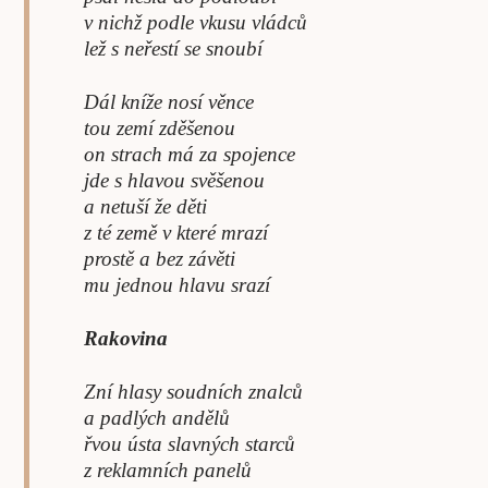
v nichž podle vkusu vládců
lež s neřestí se snoubí
Dál kníže nosí věnce
tou zemí zděšenou
on strach má za spojence
jde s hlavou svěšenou
a netuší že děti
z té země v které mrazí
prostě a bez závěti
mu jednou hlavu srazí
Rakovina
Zní hlasy soudních znalců
a padlých andělů
řvou ústa slavných starců
z reklamních panelů