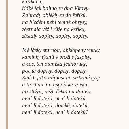
knížkách,
řídké jak bahno ze dna Vltavy.
Zahrady oblékly se do šeříků,
na bledém nebi temné obrysy,
zčernala věž i růže na keříku,
zůstaly dopisy, dopisy, dopisy.
Mé lásky stárnou, obklopeny vnuky,
kamínky týdnů v broži s jaspisy,
a čas, ten pianista jednoruký,
počítá dopisy, dopisy, dopisy.
Smích jako náplast na strhané rysy
a trocha citu, aspoň ke vzteku,
no zbývá, nežli čekat na dopisy,
není-li doteků, není-li doteků,
není-li doteků, doteků, doteků,
není-li doteků, není-li doteků?