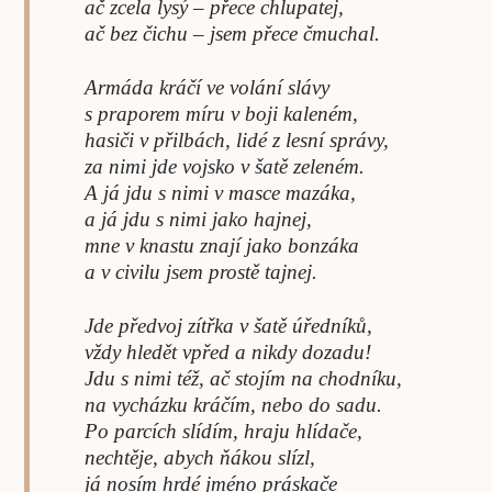
ač zcela lysý – přece chlupatej,
ač bez čichu – jsem přece čmuchal.
Armáda kráčí ve volání slávy
s praporem míru v boji kaleném,
hasiči v přilbách, lidé z lesní správy,
za nimi jde vojsko v šatě zeleném.
A já jdu s nimi v masce mazáka,
a já jdu s nimi jako hajnej,
mne v knastu znají jako bonzáka
a v civilu jsem prostě tajnej.
Jde předvoj zítřka v šatě úředníků,
vždy hledět vpřed a nikdy dozadu!
Jdu s nimi též, ač stojím na chodníku,
na vycházku kráčím, nebo do sadu.
Po parcích slídím, hraju hlídače,
nechtěje, abych ňákou slízl,
já nosím hrdé jméno práskače