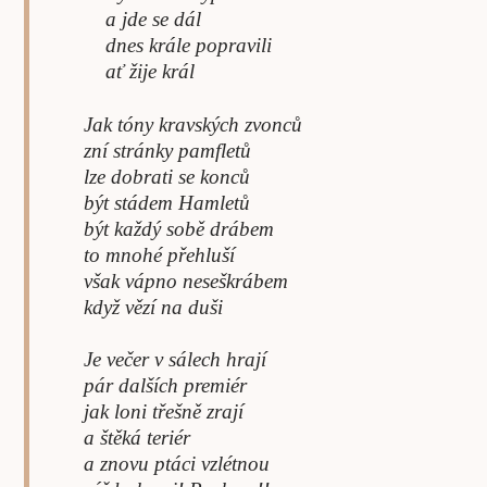
a jde se dál
dnes krále popravili
ať žije král
Jak tóny kravských zvonců
zní stránky pamfletů
lze dobrati se konců
být stádem Hamletů
být každý sobě drábem
to mnohé přehluší
však vápno neseškrábem
když vězí na duši
Je večer v sálech hrají
pár dalších premiér
jak loni třešně zrají
a štěká teriér
a znovu ptáci vzlétnou