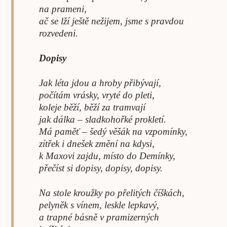
na prameni,
ač se lží ještě nežijem, jsme s pravdou
rozvedeni.
Dopisy
Jak léta jdou a hroby přibývají,
počítám vrásky, vryté do pleti,
koleje běží, běží za tramvají
jak dálka – sladkohořké prokletí.
Má paměť – šedý věšák na vzpomínky,
zítřek i dnešek změní na kdysi,
k Maxovi zajdu, místo do Demínky,
přečíst si dopisy, dopisy, dopisy.
Na stole kroužky po přelitých číškách,
pelyněk s vínem, leskle lepkavý,
a trapné básně v pramizerných