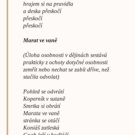
hrajem si na pravidla
a deska přeskočí
přeskočí
přeskočí
Marat ve vaně
(Úloha osobnosti v dějinách sestává
prakticky z ochoty dotyčné osobnosti
zemřít nebo nechat se zabít dříve, než
stačila odvolat)
Pohled se odvrátí
Koperník v sutaně
Smrtka si obrátí
Marata ve vaně
stránka se otáčí
Koniáš zatleská
Gogh leží v bodláčí