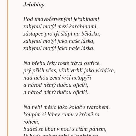
Jeřabiny
Pod tmavočervenými jeřabinami
zahynul motýl mezi karabinami,
zástupce pro týl šlápl na běláska,
zahynul motýl jako naše láska,
zahynul motýl jako naše láska.
Na břehu řeky roste tráva ostřice,
prý přišli včas, však vtrhli jako vichřice,
nad tichou zemí vrčí netopýři
a národ němý tlučou oficíři,
a národ němý tlučou oficíři.
Na nebi měsíc jako koláč s tvarohem,
koupím si láhev rumu v krčmě za
rohem,
budeš se líbat v noci s cizím pánem,