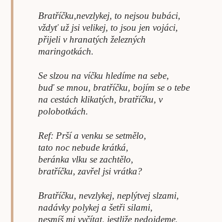
Bratříčku,nevzlykej, to nejsou bubáci,
vždyť už jsi velikej, to jsou jen vojáci,
přijeli v hranatých železných
maringotkách.
Se slzou na víčku hledíme na sebe,
buď se mnou, bratříčku, bojím se o tebe
na cestách klikatých, bratříčku, v
polobotkách.
Ref: Prší a venku se setmělo,
tato noc nebude krátká,
beránka vlku se zachtělo,
bratříčku, zavřel jsi vrátka?
Bratříčku, nevzlykej, neplýtvej slzami,
nadávky polykej a šetři silami,
nesmíš mi vyčítat, jestliže nedojdeme.