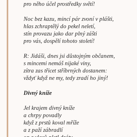
pro něho účel prostředky světí!
Noc bez kazu, mincí pár zvoní v plášti,
hlas zchraptělý do pekel neletí,
stín provazu jako dar plný zášti
pro vás, dospělí tohoto století!
R: Jidáši, dnes jsi důstojným občanem,
s mincemi nemáš nijaké viny,
zítra zas třicet stříbrných dostanem:
vždyť když ne my, tedy zradí ho jiný!
Divný kníže
Jel krajem divný kníže
a chrpy povadly
když z prstů koval mříže
a z paží zábradlí