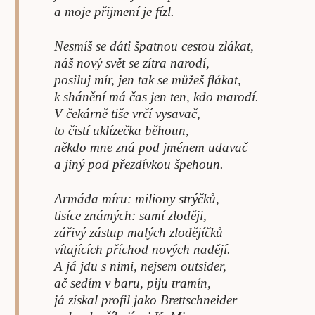
a moje přijmení je fízl.
Nesmíš se dáti špatnou cestou zlákat,
náš nový svět se zítra narodí,
posiluj mír, jen tak se můžeš flákat,
k shánění má čas jen ten, kdo marodí.
V čekárně tiše vrčí vysavač,
to čistí uklízečka běhoun,
někdo mne zná pod jménem udavač
a jiný pod přezdívkou špehoun.
Armáda míru: miliony strýčků,
tisíce známých: samí zloději,
zářivý zástup malých zlodějíčků
vítajících příchod nových nadějí.
A já jdu s nimi, nejsem outsider,
ač sedím v baru, piju tramín,
já získal profil jako Brettschneider