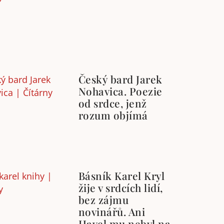
Český bard Jarek
Nohavica. Poezie
od srdce, jenž
rozum objímá
Básník Karel Kryl
žije v srdcích lidí,
bez zájmu
novinářů. Ani
Havel mu nebyl na