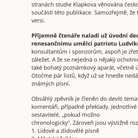
stranách studie Klapkova věnována česko
součástí této publikace. Samozřejmě, že 
versi.
Příjemně čtenáře naladí už úvodní 
renesančnímu umělci patriotu Ludvíko
konsultantům i sponzorům, aspoň je zřetel
záležet. A že se nejedná o nějaký ochotni
také bohatý poznámkový aparát, včetně ú
Otočme pár listů, když už se hnedle ned
známých písní.
Obsáhlý zpěvník je členěn do devíti temat
komentáři, případně překlady. Jednotlivé 
sestavitelé, „pokud možno
chronologicky“. Zároveň jsou výstižně roz
1. Lidové a zlidovělé písně