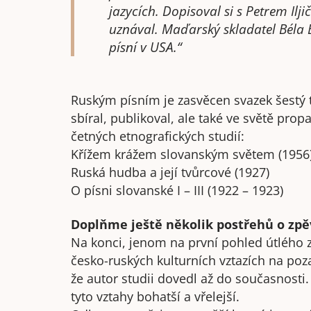
jazycích. Dopisoval si s Petrem Ilj
uznával. Maďarský skladatel Béla 
písní v USA.“
Ruským písním je zasvěcen svazek šestý 
sbíral, publikoval, ale také ve světě prop
četných etnografických studií:
Křížem krážem slovanským světem (1956
Ruská hudba a její tvůrcové (1927)
O písni slovanské I – III (1922 – 1923)
Doplňme ještě několik postřehů o zpě
Na konci, jenom na první pohled útlého z
česko-ruských kulturních vztazích na poza
že autor studii dovedl až do současnosti
tyto vztahy bohatší a vřelejší.