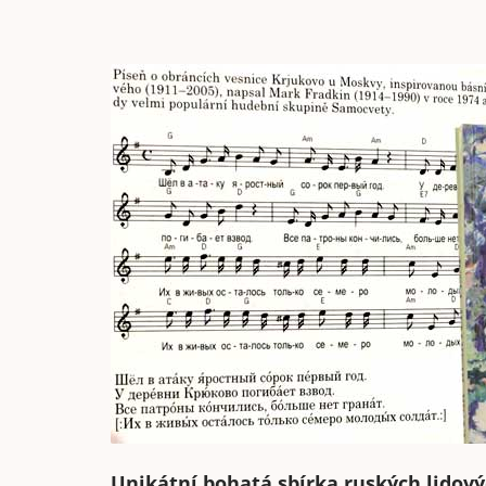
Unikátní bohatá sbírka ruských lidov