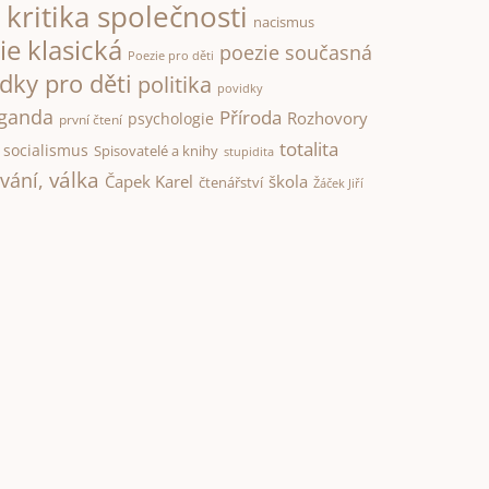
kritika společnosti
i
nacismus
ie klasická
poezie současná
Poezie pro děti
dky pro děti
politika
povidky
ganda
Příroda
Rozhovory
psychologie
první čtení
totalita
socialismus
Spisovatelé a knihy
stupidita
válka
vání,
Čapek Karel
škola
čtenářství
Žáček Jiří