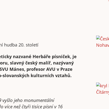
í hudba 20. století
ticky nazvané Herbáře písniček, je
oru, slavný český malíř, nazývaný
 SVU Mánes, profesor AVU v Praze
o-slovanských kulturních vztahů.
29 vyšlo jeho monumentální
 více než čtyři tisíce písní v 16