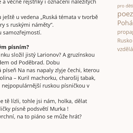
 věcné rejstříky i označení náležitých
pro dět
poez
ou ještě u vedena „Ruská témata v tvorbě
Pohá
ry s ruskými náměty“.
propa
u samozřejmostí.
Rusko
vým písním?
vzdělá
ku složil jistý Larionov? A gruzínskou
vodem od Poděbrad. Dobu
 píseň Na nas napaly zlyje čechi, kterou
 Dolina – Kuril machorku, charošij tabak,
a nejpopulárnější ruskou písničkou v
tě lízli, tohle jsi nám, holka, dělat
ličky písně podsvětí Murka !
rchní, na to piáno se může hrát?