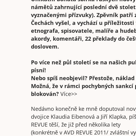
námětů zahrnující poslední dvě stolet
vyznačenými přízvuky). Zpěvník patří 
Čechách vyšel, a vychází u příležitost
etnografa, spisovatele, malíře a hude
akordy, komentáři, 22 překlady do če
doslovem.
Po více než půl století se na našich p
písní!
Nebo spíš neobjevil? Přestože, náklad
Možná, že v rámci pochybných sankcí p
blokován?
Více>>
Nedávno konečně ke mně doputoval nový 
dvojice Klaudia Eibenová a Jiří Klapka, 
REVUE těší, že již před několika lety
(konkrétně v AVD REVUE 2011/ zvláštní vy