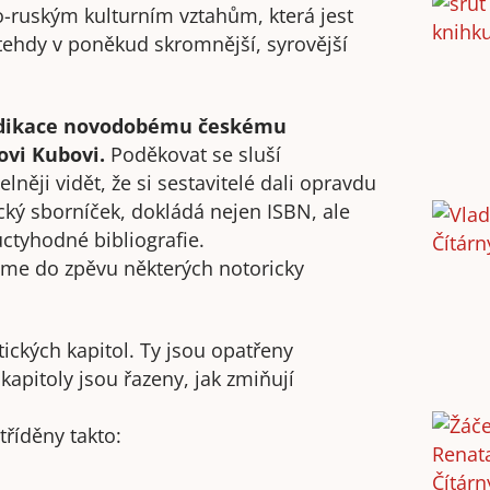
-ruským kulturním vztahům, která jest
tehdy v poněkud skromnější, syrovější
dedikace novodobému českému
vi Kubovi.
Poděkovat se sluší
něji vidět, že si sestavitelé dali opravdu
cký sborníček, dokládá nejen ISBN, ale
ctyhodné bibliografie.
áme do zpěvu některých notoricky
ických kapitol. Ty jsou opatřeny
kapitoly jsou řazeny, jak zmiňují
tříděny takto: