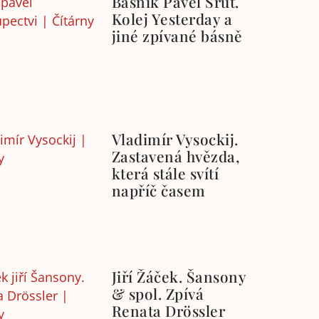
Básník Pavel Šrut.
Kolej Yesterday a
jiné zpívané básně
Vladimír Vysockij.
Zastavená hvězda,
která stále svítí
napříč časem
Jiří Žáček. Šansony
& spol. Zpívá
Renata Drössler