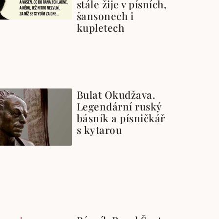
stále žije v písních,
šansonech i
kupletech
Bulat Okudžava.
Legendární ruský
básník a písničkář
s kytarou