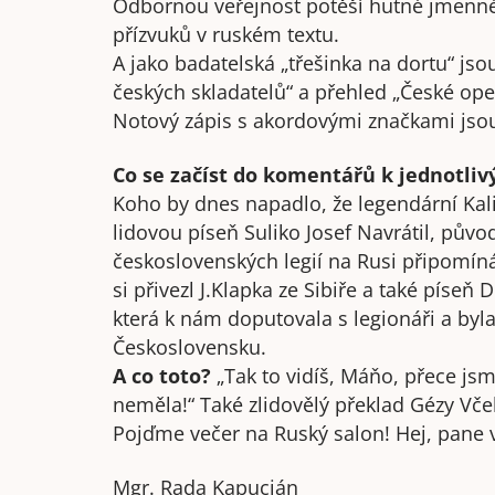
Odbornou veřejnost potěší hutné jmenné a
přízvuků v ruském textu.
A jako badatelská „třešinka na dortu“ js
českých skladatelů“ a přehled „České ope
Notový zápis s akordovými značkami jso
Co se začíst do komentářů k jednotli
Koho by dnes napadlo, že legendární Kalin
lidovou píseň Suliko Josef Navrátil, pů
československých legií na Rusi připomíná
si přivezl J.Klapka ze Sibiře a také píseň
která k nám doputovala s legionáři a byl
Československu.
A co toto?
„Tak to vidíš, Máňo, přece jsme 
neměla!“ Také zlidovělý překlad Gézy Vče
Pojďme večer na Ruský salon! Hej, pane v
Mgr. Rada Kapucián