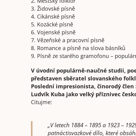
2. Městský folklor
3. Židovské písně
4. Cikánské písně
5. Kozácké písně
6. Vojenské písně
7. Vězeňské a pracovní písně
8. Romance a písně na slova básníků
9. Písně ze starého gramofonu – populárn
V úvodní populárně-naučné studii, poe
představen sběratel slovanského folkl
Poslední impresionista, činorodý člen
Ludvík Kuba jako velký příznivec česk
Citujme:
„V letech 1884 – 1895 a 1923 – 19
patnáctisvazkové dílo, které obsáhlo