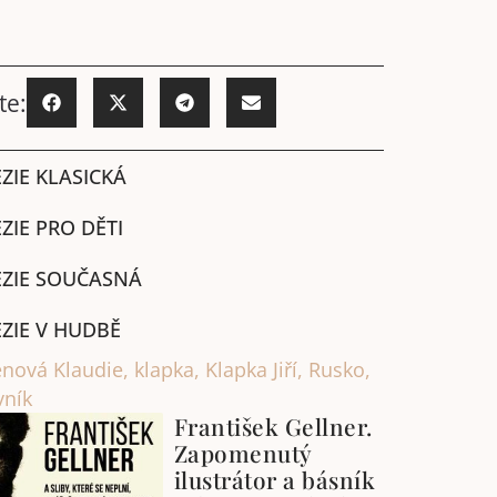
te:
ZIE KLASICKÁ
ZIE PRO DĚTI
ZIE SOUČASNÁ
ZIE V HUDBĚ
enová Klaudie
,
klapka
,
Klapka Jiří
,
Rusko
,
vník
František Gellner.
Zapomenutý
ilustrátor a básník