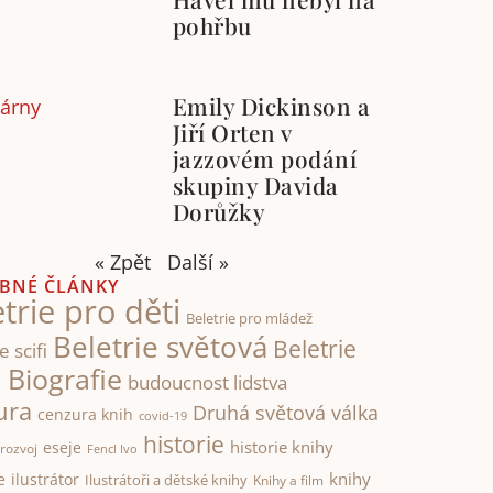
pohřbu
Emily Dickinson a
Jiří Orten v
jazzovém podání
skupiny Davida
Dorůžky
« Zpět
Další »
BNÉ ČLÁNKY
trie pro děti
Beletrie pro mládež
Beletrie světová
Beletrie
e scifi
Biografie
á
budoucnost lidstva
ura
Druhá světová válka
cenzura knih
covid-19
historie
historie knihy
eseje
rozvoj
Fencl Ivo
knihy
e
ilustrátor
Ilustrátoři a dětské knihy
Knihy a film