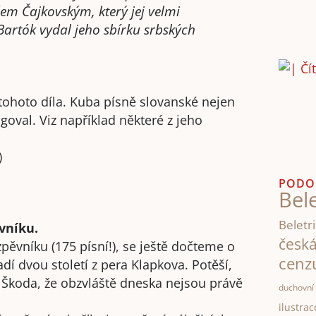
ičem Čajkovským, který jej velmi
Bartók vydal jeho sbírku srbských
tohoto díla. Kuba písně slovanské nejen
agoval. Viz například některé z jeho
)
PODO
Bele
Beletri
vníku.
česk
pěvníku (175 písní!), se ještě dočteme o
cenz
dí dvou století z pera Klapkova. Potěší,
. Škoda, že obzvláště dneska nejsou právě
duchovní 
ilustrac