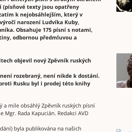
í (písňové texty jsou opatřeny
zatím k nejobsáhlejším, který v
i výročí narození Ludvíka Kuby,
bníka. Obsahuje 175 písní s notami,
štiny, odbornou předmluvou a
ultech objevil nový Zpěvník ruských
 není rozebraný, není nikde k dostání.
roti Rusku byl i prodej této knihy
a mile obsáhlý Zpěvník ruských písní
píše Mgr. Rada Kapucián. Redakci AVD
dání) byla publikována na našich