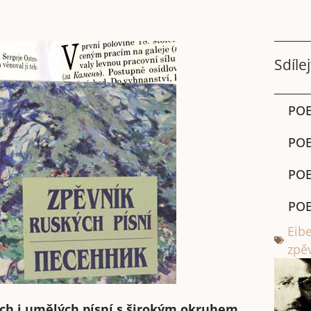
Sdílej
POE
POE
POE
POE
Eib
zpě
ých i umělých písní s širokým okruhem