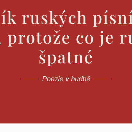
ík ruských písní
 protože co je ru
špatné
Poezie v hudbě