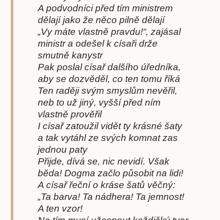
A podvodníci před tím ministrem
dělají jako že něco pilně dělají
„Vy máte vlastně pravdu!“, zajásal
ministr a odešel k císaři drže
smutně kanystr
Pak poslal císař dalšího úředníka,
aby se dozvěděl, co ten tomu říká
Ten raději svým smyslům nevěřil,
neb to už jiný, vyšší před ním
vlastně prověřil
I císař zatoužil vidět ty krásné šaty
a tak vytáhl ze svých komnat zas
jednou paty
Přijde, dívá se, nic nevidí. Však
běda! Dogma začlo působit na lidi!
A císař řeční o kráse šatů věčný:
„Ta barva! Ta nádhera! Ta jemnost!
A ten vzor!