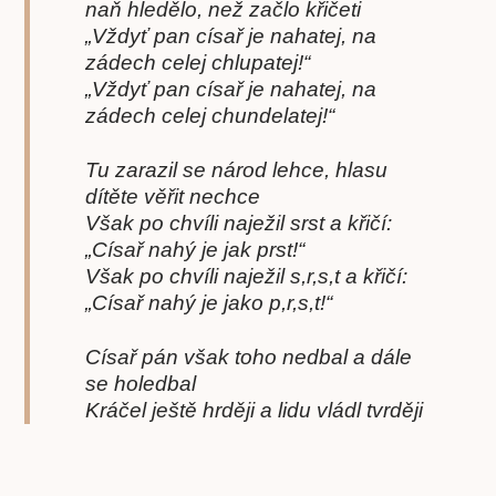
naň hledělo, než začlo křičeti
„Vždyť pan císař je nahatej, na
zádech celej chlupatej!“
„Vždyť pan císař je nahatej, na
zádech celej chundelatej!“
Tu zarazil se národ lehce, hlasu
dítěte věřit nechce
Však po chvíli naježil srst a křičí:
„Císař nahý je jak prst!“
Však po chvíli naježil s,r,s,t a křičí:
„Císař nahý je jako p,r,s,t!“
Císař pán však toho nedbal a dále
se holedbal
Kráčel ještě hrději a lidu vládl tvrději