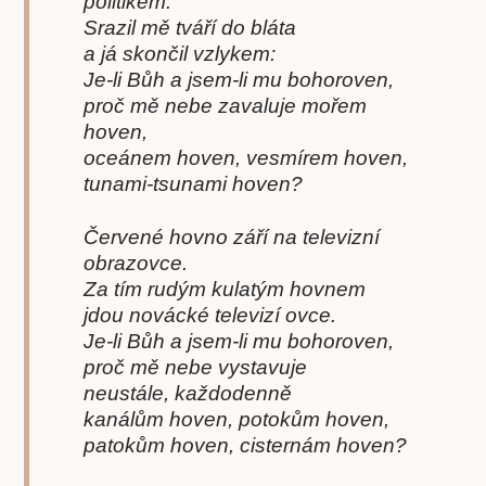
politikem.
Srazil mě tváří do bláta
a já skončil vzlykem:
Je-li Bůh a jsem-li mu bohoroven,
proč mě nebe zavaluje mořem
hoven,
oceánem hoven, vesmírem hoven,
tunami-tsunami hoven?
Červené hovno září na televizní
obrazovce.
Za tím rudým kulatým hovnem
jdou novácké televizí ovce.
Je-li Bůh a jsem-li mu bohoroven,
proč mě nebe vystavuje
neustále, každodenně
kanálům hoven, potokům hoven,
patokům hoven, cisternám hoven?