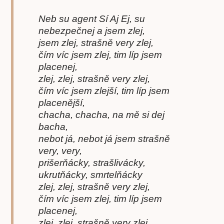
Neb su agent Sí Aj Ej, su
nebezpečnej a jsem zlej,
jsem zlej, strašně very zlej,
čím víc jsem zlej, tim líp jsem
placenej,
zlej, zlej, strašně very zlej,
čím víc jsem zlejší, tim líp jsem
placenější,
chacha, chacha, na mě si dej
bacha,
nebot já, nebot já jsem strašně
very, very,
prišerňácky, strašlivácky,
ukrutňácky, smrtelňácky
zlej, zlej, strašně very zlej,
čím víc jsem zlej, tim líp jsem
placenej,
zlej, zlej, strašně very zlej,