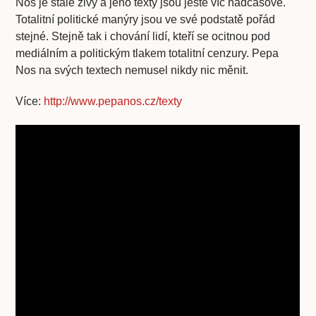
Nos je stále živý a jeho texty jsou ještě víc nadčasové.
Totalitní politické manýry jsou ve své podstatě pořád
stejné. Stejně tak i chování lidí, kteří se ocitnou pod
mediálním a politickým tlakem totalitní cenzury. Pepa
Nos na svých textech nemusel nikdy nic měnit.
Více:
http://www.pepanos.cz/texty