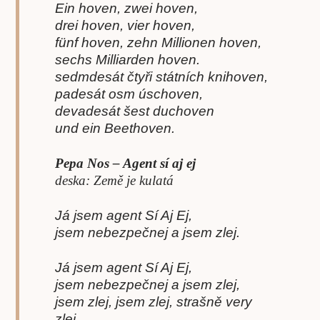
Ein hoven, zwei hoven,
drei hoven, vier hoven,
fünf hoven, zehn Millionen hoven,
sechs Milliarden hoven.
sedmdesát čtyři státních knihoven,
padesát osm úschoven,
devadesát šest duchoven
und ein Beethoven.
Pepa Nos – Agent sí aj ej
deska: Země je kulatá
Já jsem agent Sí Aj Ej,
jsem nebezpečnej a jsem zlej.
Já jsem agent Sí Aj Ej,
jsem nebezpečnej a jsem zlej,
jsem zlej, jsem zlej, strašně very
zlej.