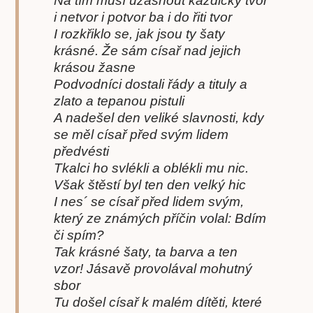
Na tím musí užasnout každičký tvor
i netvor i potvor ba i do řiti tvor
I rozkřiklo se, jak jsou ty šaty
krásné. Že sám císař nad jejich
krásou žasne
Podvodníci dostali řády a tituly a
zlato a tepanou pistuli
A nadešel den veliké slavnosti, kdy
se měl císař před svým lidem
předvésti
Tkalci ho svlékli a oblékli mu nic.
Však štěstí byl ten den velký hic
I nes´ se císař před lidem svým,
který ze známých příčin volal: Bdím
či spím?
Tak krásné šaty, ta barva a ten
vzor! Jásavě provolával mohutný
sbor
Tu došel císař k malém dítěti, které