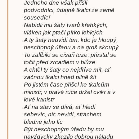
Jednoho dne však přišli
podvodníci, údajně tkalci ze země
sousedící
Nabídli mu šaty tvarů křehkých,
vláken jak ptačí pírko lehkých
A ty šaty neuvidí ten, kdo je hloupý,
neschopný úřadu a na groš skoupý
To zalíbilo se císaři tuze, přestal se
točit před zrcadlem v blůze
A chtěl ty šaty co nejdříve mít, ať
začnou tkalci hned pilně šít
Po jistém čase přišel ke tkalcům
ministr, v pravé ruce držel cvikr a v
levé kanistr
Ať na stav se dívá, ať hledí
sebevíc, nic nevidí, strachem
bledne jeho líc
Být neschopným úřadu by mu
navždycky zkazilo dobrou náladu