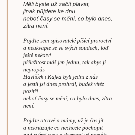
Měli byste už začít plavat,
jinak půjdete ke dnu
neboť časy se mění, co bylo dnes,
zítra není.
Pojďte sem spisovatelé píšící proroctví
a neukvapte se ve svých soudech, loď
ještě nekotví
příležitost máš jen jednu, tak abys ji
nepropás
Havlíček i Kafka byli jedni z nás
a jestli jsi dnes prohrál, budeš vítěz
pozítří
neboť časy se mění, co bylo dnes, zítra
není.
Pojďte otcové a mámy, už je čas jít
a nekritizujte co nechcete pochopit
nad svými syny a dcerami už nemáte