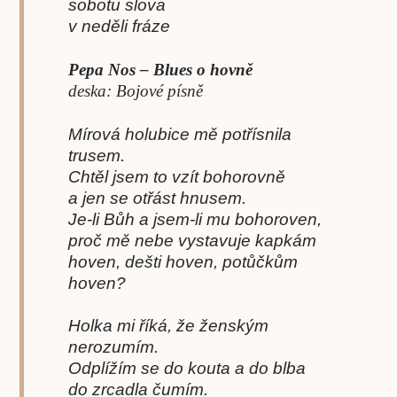
sobotu slova
v neděli fráze
Pepa Nos – Blues o hovně
deska: Bojové písně
Mírová holubice mě potřísnila
trusem.
Chtěl jsem to vzít bohorovně
a jen se otřást hnusem.
Je-li Bůh a jsem-li mu bohoroven,
proč mě nebe vystavuje kapkám
hoven, dešti hoven, potůčkům
hoven?
Holka mi říká, že ženským
nerozumím.
Odplížím se do kouta a do blba
do zrcadla čumím.