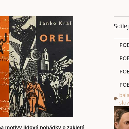
Sdílej
POE
POE
POE
POE
bal
slo
a motivy lidové pohádky o zakleté