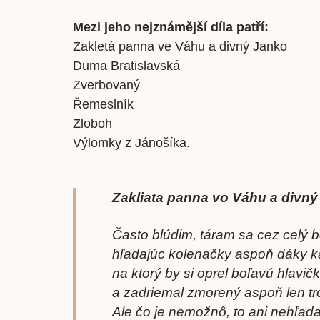
Mezi jeho nejznámější díla patří:
Zakletá panna ve Váhu a divný Janko
Duma Bratislavská
Zverbovaný
Řemeslník
Zloboh
Výlomky z Jánošíka.
Zakliata panna vo Váhu a divn
Často blúdim, táram sa cez celý b
hľadajúc kolenačky aspoň dáky 
na ktorý by si oprel boľavú hlavič
a zadriemal zmorený aspoň len tr
Ale čo je nemožnô, to ani nehľada