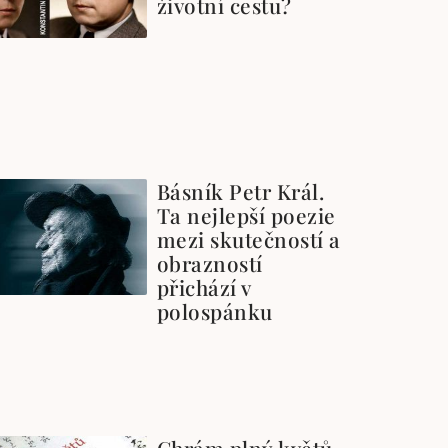
životní cestu?
Básník Petr Král.
Ta nejlepší poezie
mezi skutečností a
obrazností
přichází v
polospánku
Chrám plný květů,