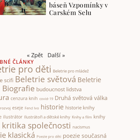
báseň Vzpomínky v
Carském Selu
« Zpět
Další »
BNÉ ČLÁNKY
trie pro děti
Beletrie pro mládež
Beletrie světová
Beletrie
e scifi
Biografie
á
budoucnost lidstva
ura
Druhá světová válka
cenzura knih
covid-19
historie
historie knihy
eseje
rozvoj
Fencl Ivo
knihy
e
ilustrátor
Ilustrátoři a dětské knihy
Knihy a film
kritika společnosti
i
nacismus
ie klasická
poezie současná
Poezie pro děti