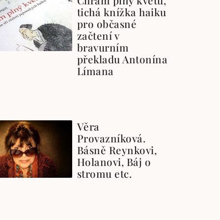
tichá knížka haiku
pro občasné
začtení v
bravurním
překladu Antonína
Límana
Věra
Provazníková.
Básně Reynkovi,
Holanovi, Báj o
stromu etc.