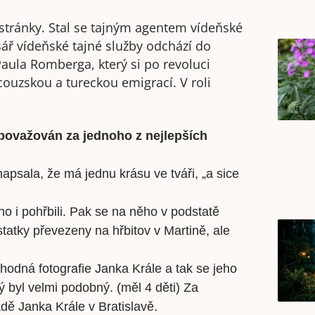
stránky. Stal se tajným agentem vídeňské
isář vídeňské tajné služby odchází do
aula Romberga, který si po revoluci
couzskou a tureckou emigrací. V roli
 považován za jednoho z nejlepších
psala, že má jednu krásu ve tváři, „a sice
o i pohřbili. Pak se na něho v podstatě
tatky převezeny na hřbitov v Martině, ale
odná fotografie Janka Krále a tak se jeho
 byl velmi podobný. (měl 4 děti) Za
dě Janka Krále v Bratislavě.