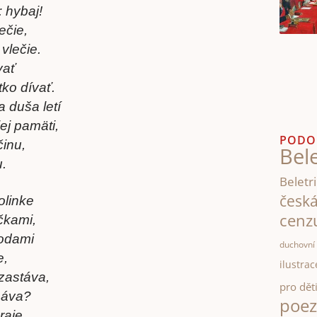
 hybaj!
ečie,
vlečie.
vať
ko dívať.
 duša letí
ej pamäti,
PODO
činu,
Bele
u.
Beletri
česk
olinke
cenz
ičkami,
vodami
duchovní 
e,
ilustrac
zastáva,
pro dět
páva?
poez
raje,