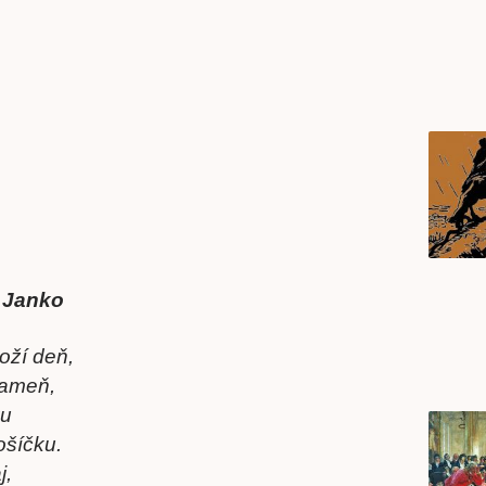
ý Janko
oží deň,
kameň,
ku
ošíčku.
j,