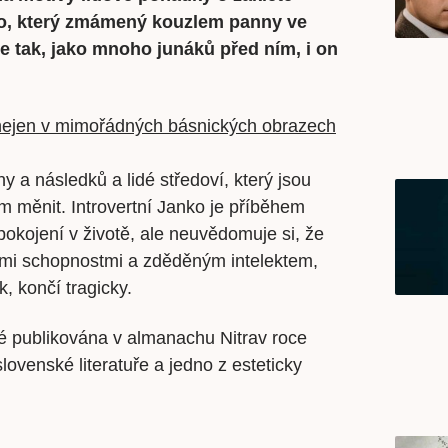
ko, který zmámený kouzlem panny ve
Ale tak, jako mnoho junáků před ním, i on
nejen v mimořádných básnických obrazech
iny a následků a lidé středoví, který jsou
m měnit. Introvertní Janko je příběhem
okojení v životě, ale neuvědomuje si, že
nými schopnostmi a zděděným intelektem,
, končí tragicky.
é publikována v almanachu Nitrav roce
lovenské literatuře a jedno z esteticky