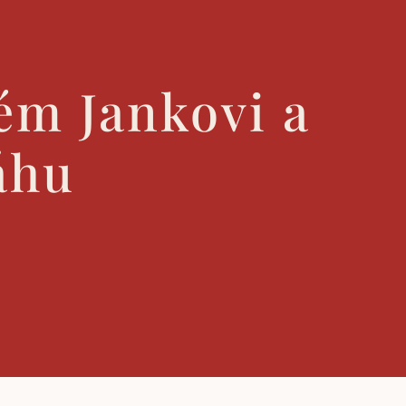
ém Jankovi a
áhu