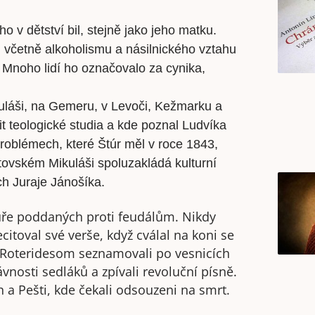
 v dětství bil, stejně jako jeho matku.
é, včetně alkoholismu a násilnického vztahu
Mnoho lidí ho označovalo za cynika,
uláši, na Gemeru, v Levoči, Kežmarku a
t teologické studia a kde poznal Ludvíka
problémech, které Štúr měl v roce 1843,
ptovském Mikuláši spoluzakládá kulturní
ch Juraje Jánošíka.
ouře poddaných proti feudálům. Nikdy
itoval své verše, když cválal na koni se
m Roteridesom seznamovali po vesnicích
nosti sedláků a zpívali revoluční písně.
h a Pešti, kde čekali odsouzeni na smrt.