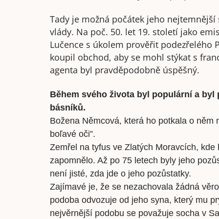
Tady je možná počátek jeho nejtemnější 
vlády. Na poč. 50. let 19. století jako em
Lučence s úkolem prověřit podezřelého P
koupil obchod, aby se mohl stýkat s fran
agenta byl pravděpodobně úspěšný.
Během svého života byl populární a byl
básníků.
Božena Němcová, která ho potkala o něm na
boľavé oči”.
Zemřel na tyfus ve Zlatých Moravcích, kde h
zapomnělo. Až po 75 letech byly jeho pozůs
není jisté, zda jde o jeho pozůstatky.
Zajímavé je, že se nezachovala žádná věroh
podoba odvozuje od jeho syna, který mu prý
nejvěrnější podobu se považuje socha v Sa