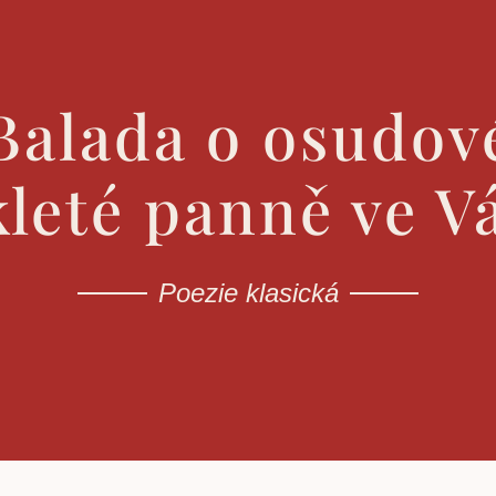
 Balada o osudov
kleté panně ve V
Poezie klasická