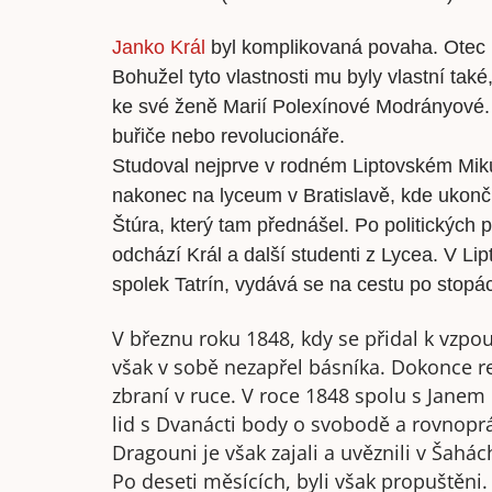
Janko Král
byl komplikovaná povaha. Otec ho
Bohužel tyto vlastnosti mu byly vlastní tak
ke své ženě Marií Polexínové Modrányové. 
buřiče nebo revolucionáře.
Studoval nejprve v rodném Liptovském Mik
nakonec na lyceum v Bratislavě, kde ukonči
Štúra, který tam přednášel. Po politických 
odchází Král a další studenti z Lycea. V Li
spolek Tatrín, vydává se na cestu po stopá
V březnu roku 1848, kdy se přidal k vzp
však v sobě nezapřel básníka. Dokonce rec
zbraní v ruce. V roce 1848 spolu s Jane
lid s Dvanácti body o svobodě a rovnopráv
Dragouni je však zajali a uvěznili v Šahác
Po deseti měsících, byli však propuštěni.