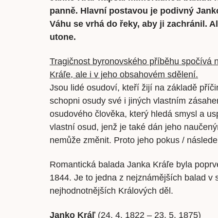
panně. Hlavní postavou je podivný Jan
Váhu se vrhá do řeky, aby ji zachránil. 
utone.
Tragičnost byronovského příběhu spočívá 
Kráľe, ale i v jeho obsahovém sdělení.
Jsou lidé osudoví, kteří žijí na základě příč
schopni osudy své i jiných vlastním zásahe
osudového člověka, který hledá smysl a usp
vlastní osud, jenž je také dán jeho nauče
nemůže změnit. Proto jeho pokus / následek
Romantická balada Janka Kráľe byla poprv
1844. Je to jedna z nejznámějších balad v s
nejhodnotnějších Králových děl.
Janko Kráľ
(24. 4. 1822 – 23. 5. 1875)