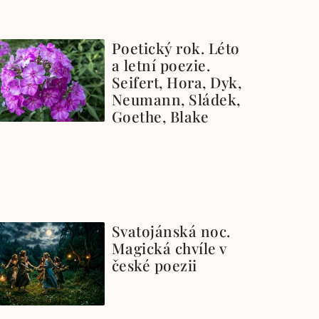
Poetický rok. Léto
a letní poezie.
Seifert, Hora, Dyk,
Neumann, Sládek,
Goethe, Blake
Svatojánská noc.
Magická chvíle v
české poezii