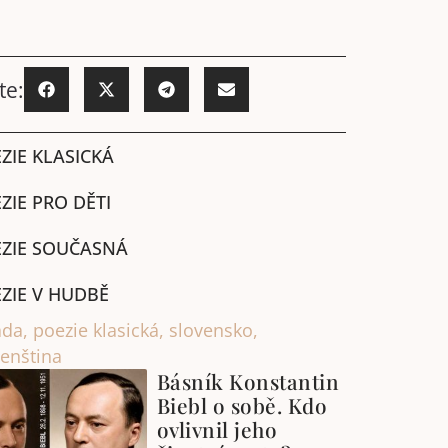
te:
ZIE KLASICKÁ
ZIE PRO DĚTI
ZIE SOUČASNÁ
ZIE V HUDBĚ
ada
,
poezie klasická
,
slovensko
,
venština
Básník Konstantin
Biebl o sobě. Kdo
ovlivnil jeho