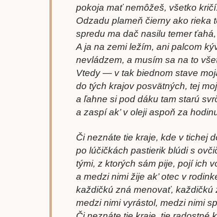
pokoja mať nemôžeš, všetko kričí:
Odzadu plameň čierny ako rieka t
spredu ma dač nasilu temer ťahá, 
A ja na zemi ležím, ani palcom ký
nevládzem, a musím sa na to všet
Vtedy — v tak biednom stave moja
do tých krajov posvätných, tej moj
a ľahne si pod dáku tam starú svr
a zaspí ak’ v oleji aspoň za hodin
Či neznáte tie kraje, kde v tichej d
po lúčičkách pastierik blúdi s ovč
tými, z ktorých sám pije, pojí ich 
a medzi nimi žije ak’ otec v rodink
každičkú zná menovať, každičkú 
medzi nimi vyrástol, medzi nimi s
Či neznáte tie kraje, tie radostné k