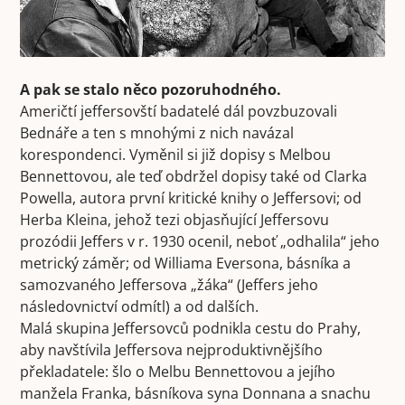
A pak se stalo něco pozoruhodného.
Američtí jeffersovští badatelé dál povzbuzovali
Bednáře a ten s mnohými z nich navázal
korespondenci. Vyměnil si již dopisy s Melbou
Bennettovou, ale teď obdržel dopisy také od Clarka
Powella, autora první kritické knihy o Jeffersovi; od
Herba Kleina, jehož tezi objasňující Jeffersovu
prozódii Jeffers v r. 1930 ocenil, neboť „odhalila“ jeho
metrický záměr; od Williama Eversona, básníka a
samozvaného Jeffersova „žáka“ (Jeffers jeho
následovnictví odmítl) a od dalších.
Malá skupina Jeffersovců podnikla cestu do Prahy,
aby navštívila Jeffersova nejproduktivnějšího
překladatele: šlo o Melbu Bennettovou a jejího
manžela Franka, básníkova syna Donnana a snachu