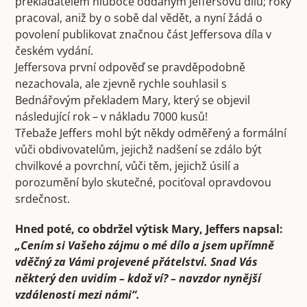
překladatelem hluboce oddaným Jeffersovu dílu; roky
pracoval, aniž by o sobě dal vědět, a nyní žádá o
povolení publikovat značnou část Jeffersova díla v
českém vydání.
Jeffersova první odpověď se pravděpodobně
nezachovala, ale zjevně rychle souhlasil s
Bednářovým překladem Mary, který se objevil
následující rok – v nákladu 7000 kusů!
Třebaže Jeffers mohl být někdy odměřený a formální
vůči obdivovatelům, jejichž nadšení se zdálo být
chvilkové a povrchní, vůči těm, jejichž úsilí a
porozumění bylo skutečné, pociťoval opravdovou
srdečnost.
Hned poté, co obdržel výtisk Mary, Jeffers napsal:
„Cením si Vašeho zájmu o mé dílo a jsem upřímně
vděčný za Vámi projevené přátelství. Snad Vás
některý den uvidím – kdož ví? – navzdor nynější
vzdálenosti mezi námi“.