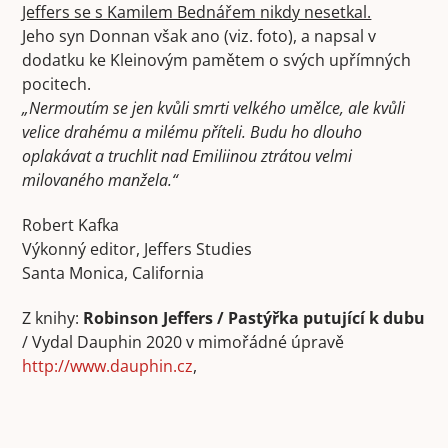
Jeffers se s Kamilem Bednářem nikdy nesetkal.
Jeho syn Donnan však ano (viz. foto), a napsal v
dodatku ke Kleinovým pamětem o svých upřímných
pocitech.
„Nermoutím se jen kvůli smrti velkého umělce, ale kvůli
velice drahému a milému příteli. Budu ho dlouho
oplakávat a truchlit nad Emiliinou ztrátou velmi
milovaného manžela.“
Robert Kafka
Výkonný editor, Jeffers Studies
Santa Monica, California
Z knihy:
Robinson Jeffers / Pastýřka putující k dubu
/ Vydal Dauphin 2020 v mimořádné úpravě
http://www.dauphin.cz
,