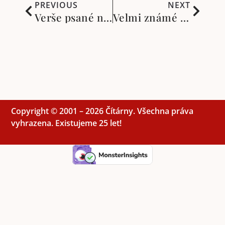
PREVIOUS
NEXT
Verše psané na vodu. Kokinšú. Sbírka starých a nových japonských básní
Velmi známé básničky a básně? Ale víte, kdo je skutečně napsal?
Copyright © 2001 – 2026 Čítárny. Všechna práva
vyhrazena. Existujeme 25 let!