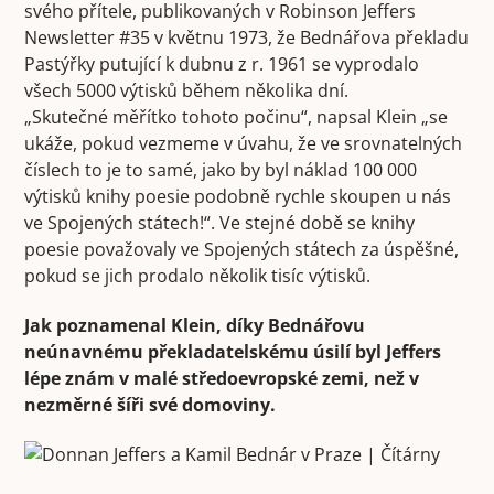
svého přítele, publikovaných v Robinson Jeffers
Newsletter #35 v květnu 1973, že Bednářova překladu
Pastýřky putující k dubnu z r. 1961 se vyprodalo
všech 5000 výtisků během několika dní.
„Skutečné měřítko tohoto počinu“, napsal Klein „se
ukáže, pokud vezmeme v úvahu, že ve srovnatelných
číslech to je to samé, jako by byl náklad 100 000
výtisků knihy poesie podobně rychle skoupen u nás
ve Spojených státech!“. Ve stejné době se knihy
poesie považovaly ve Spojených státech za úspěšné,
pokud se jich prodalo několik tisíc výtisků.
Jak poznamenal Klein, díky Bednářovu
neúnavnému překladatelskému úsilí byl Jeffers
lépe znám v malé středoevropské zemi, než v
nezměrné šíři své domoviny.