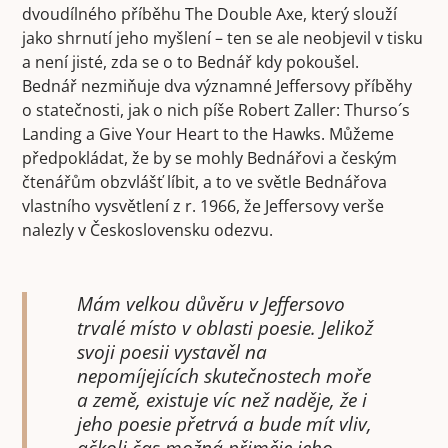
dvoudílného příběhu The Double Axe, který slouží
jako shrnutí jeho myšlení – ten se ale neobjevil v tisku
a není jisté, zda se o to Bednář kdy pokoušel.
Bednář nezmiňuje dva významné Jeffersovy příběhy
o statečnosti, jak o nich píše Robert Zaller: Thurso´s
Landing a Give Your Heart to the Hawks. Můžeme
předpokládat, že by se mohly Bednářovi a českým
čtenářům obzvlášť líbit, a to ve světle Bednářova
vlastního vysvětlení z r. 1966, že Jeffersovy verše
nalezly v Československu odezvu.
Mám velkou důvěru v Jeffersovo
trvalé místo v oblasti poesie. Jelikož
svoji poesii vystavěl na
nepomíjejících skutečnostech moře
a země, existuje víc než naděje, že i
jeho poesie přetrvá a bude mít vliv,
ačkoli čas možná přiměje jeho