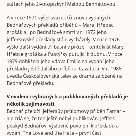
státech jeho životopiskyní Melbou Bennettovou.
A v roce 1971 vyšel svazek tří znovu vydaných
Bednářových překladů příběhů – Mara, Hřebec
grošák a I po Bednářově smrti v r. 1972 jeho
jeffersovské překlady stále vycházely. V roce 1976
vyšlo další vydání tří básní v próze – tentokrát Mary,
Hřebce grošáka a Pastýřky putující k dubnu. V roce
1979 dohlížela jeho vdova Emilie na vydání jeho
překladu ještě dalšího příběhu, Cawdora. V r. 1986
uvedla Československá televize drama založené na
Bednářově překladu.
V evidenci vybraných a publikovaných překladů je
několik zajímavostí.
Bednář přeložil Jeffersův průlomový příběh Tamar –
ale zdá se, že ten ještě nebyl publikován. Jeffers
poskytl Bednářovi výslovné povolení k překladu a
vydání The Love and the Hate – první části