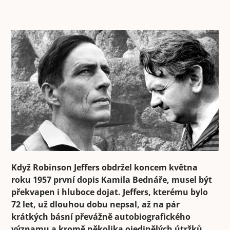
Když Robinson Jeffers obdržel koncem května
roku 1957 první dopis Kamila Bednáře, musel být
překvapen i hluboce dojat. Jeffers, kterému bylo
72 let, už dlouhou dobu nepsal, až na pár
krátkých básní převážně autobiografického
významu a kromě několika ojedinělých útržků