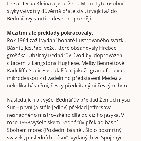
Lee a Herba Kleina a jeho ženu Minu. Tyto osobní
styky vytvořily důvěrná přátelství, trvající až do
Bednářovy smrti o deset let později.
Mezitím ale překlady pokračovaly.
Rok 1964 zažil vydání bohatě ilustrovaného svazku
Básní z Jestřábí věže, které obsahovaly Hřebce
grošáka. Obšírný Bednářův úvod byl doprovázen
citacemi z Langstona Hughese, Melby Bennettové,
Radcliffa Squirese a dalších, jakož i gramofonovou
mikrodeskou z divadelního představení Medea a
několika básněmi, česky předčítanými českými herci.
Následující rok vyšel Bednářův překlad Žen od mysu
Sur – první (a stále jediný) překlad Jeffersova
nesnadného mistrovského díla do cizího jazyka. V
roce 1968 vyšel tiskem Bednářův překlad básní
Sbohem moře: (Poslední básně). Šlo o posmrtný
svazek „posledních básní“, vydaných ve Spojených