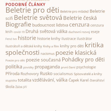
PODOBNÉ ČLÁNKY
Beletrie pro děti
Beletrie
Beletrie pro mládež
Beletrie světová
Beletrie česká
scifi
Biografie
cenzura
budoucnost lidstva
cenzura
Druhá světová válka
knih
eseje
duchovní rozvoj
covid-19
historie
historie knihy
ilustrace
ilustrátor
Fencl Ivo
kritika
knihy pro děti
Ilustrátoři a dětské knihy
Knihy a film
společnosti
poezie klasická
nacismus
Pohádky pro děti
poezie současná
Poezie pro děti
politika
propaganda
psychologie
první čtení
povidky
Rusko
Příroda
Rozhovory
socialismus
Spisovatelé a knihy
válka
vzdělávání,
totalita
Čapek Karel
čtenářství
stupidita
škola
Žáček Jiří