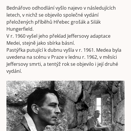
Bednářovo odhodlání vyšlo najevo v následujících
letech, v nichž se objevilo společné vydání
přeložených příběhů Hřebec grošák a Silák
Hungerfield.
V r. 1960 vyšel jeho překlad Jeffersovy adaptace
Medei, stejně jako sbírka básní.
Pastýřka putující k dubnu vyšla v r. 1961. Medea byla
uvedena na scénu v Praze v lednu r. 1962, v měsíci
Jeffersovy smrti, a tentýž rok se objevilo i její druhé
vydání.