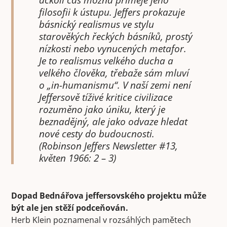
filosofii k ústupu. Jeffers prokazuje
básnický realismus ve stylu
starověkých řeckých básníků, prostý
nízkosti nebo vynucených metafor.
Je to realismus velkého ducha a
velkého člověka, třebaže sám mluví
o „in-humanismu“. V naší zemi není
Jeffersově tíživé kritice civilizace
rozuměno jako úniku, který je
beznadějný, ale jako odvaze hledat
nové cesty do budoucnosti.
(Robinson Jeffers Newsletter #13,
květen 1966: 2 – 3)
Dopad Bednářova jeffersovského projektu může
být ale jen stěží podceňován.
Herb Klein poznamenal v rozsáhlých pamětech