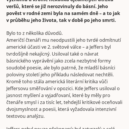
veršů, které se již nerozvinuly do básní. Jeho
pověst v rodné zemi byla na samém dně – a to jak
v průběhu jeho života, tak v době po jeho smrti.
Bylo to z několika důvodů.
Američtí čtenáři mu neodpustili jeho tvrdé odmítnutí
americké účasti ve 2. světové válce – a Jeffers byl
tvrdošíjně nekajícný. Usiloval také o návrat
básnického vyprávění jako zcela nezbytné formy
soudobé poesie, ale bylo patrné, že mladší básníci
poloviny století jeho příkladu následovat nechtěli.
Kromě toho stála americká literární kritika vůči
Jeffersovu směřování v opozici. Kde Jeffers usiloval o
jasnost myšlení a vyjadřovaní, které by měly pro
čtenáře smysl i za tisíc let, tehdejší kritikové oceňovali
dvojsmyslnost a poesii, která vyžadovala intenzivní
textovou analýzu.
Jeffers nebyl pouze překonaný; byl zatvrzelý a celé