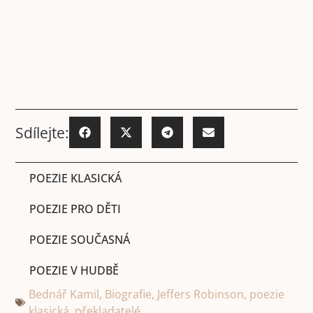
Sdílejte:
POEZIE KLASICKÁ
POEZIE PRO DĚTI
POEZIE SOUČASNÁ
POEZIE V HUDBĚ
Bednář Kamil
,
Biografie
,
Jeffers Robinson
,
poezie
klasická
,
překladatelé