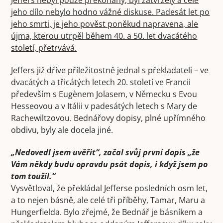
jeho dílo nebylo hodno vážné diskuse. Padesát let po
jeho smrti, je jeho pověst poněkud napravena, ale
újma, kterou utrpěl během 40. a 50. let dvacátého
století, přetrvává.
Jeffers již dříve příležitostně jednal s překladateli – ve
dvacátých a třicátých letech 20. století ve Francii
především s Eugènem Jolasem, v Německu s Evou
Hesseovou a v Itálii v padesátých letech s Mary de
Rachewiltzovou. Bednářovy dopisy, plné upřímného
obdivu, byly ale docela jiné.
„Nedovedl jsem uvěřit“, začal svůj první dopis „že
Vám někdy budu opravdu psát dopis, i když jsem po
tom toužil.“
Vysvětloval, že překládal Jefferse posledních osm let,
a to nejen básně, ale celé tři příběhy, Tamar, Maru a
Hungerfielda. Bylo zřejmé, že Bednář je básníkem a