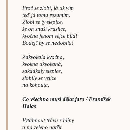
Proč se zlobí, já už vím
teď já tomu rozumím.
Zlobí se ty slepice,
že on snáší kraslice,
kvočna jenom vejce bílá!
Bodejť by se nezlobila!
Zakvokala kvočna,
kvokna ukvokaná,
zakdákaly slepice,
zlobily se velice
na kohouta.
Co všechno musí dělat jaro
/ František
Halas
Vytáhnout trávu z hlíny
a na zeleno natřít.