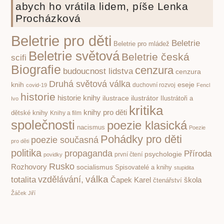
abych ho vrátila lidem, píše Lenka
Procházková
Beletrie pro děti
Beletrie
Beletrie pro mládež
Beletrie světová
Beletrie česká
scifi
Biografie
cenzura
budoucnost lidstva
cenzura
Druhá světová válka
knih
eseje
covid-19
duchovní rozvoj
Fencl
historie
historie knihy
ilustrace
ilustrátor
Ilustrátoři a
Ivo
kritika
knihy pro děti
dětské knihy
Knihy a film
společnosti
poezie klasická
nacismus
Poezie
Pohádky pro děti
poezie současná
pro děti
politika
propaganda
Příroda
psychologie
první čtení
povidky
Rusko
Rozhovory
socialismus
Spisovatelé a knihy
stupidita
válka
vzdělávání,
totalita
Čapek Karel
škola
čtenářství
Žáček Jiří