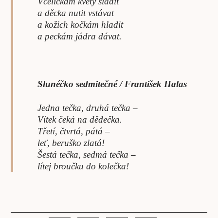
Včeličkám květy sladit
a děcka nutit vstávat
a kožich kočkám hladit
a peckám jádra dávat.
Slunéčko sedmitečné / František Halas
Jedna tečka, druhá tečka –
Vítek čeká na dědečka.
Třetí, čtvrtá, pátá –
leť, beruško zlatá!
Šestá tečka, sedmá tečka –
lítej broučku do kolečka!