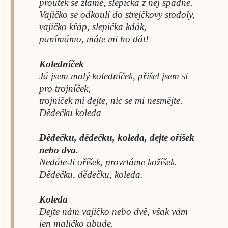
proutek se zláme, slepička z něj spadne.
Vajíčko se odkoulí do strejčkovy stodoly,
vajíčko křáp, slepička kdák,
panímámo, máte mi ho dát!
Koledníček
Já jsem malý koledníček, přišel jsem si
pro trojníček,
trojníček mi dejte, nic se mi nesmějte.
Dědečku koleda
Dědečku, dědečku, koleda, dejte oříšek
nebo dva.
Nedáte-li oříšek, provrtáme kožíšek.
Dědečku, dědečku, koleda.
Koleda
Dejte nám vajíčko nebo dvě, však vám
jen maličko ubude.