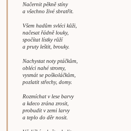
Načernit pěkně stíny
a všechno živé sbratřit.
Všem hadům svléci kůži,
načesat řádně louky,
spočítat lístky růží
a pruty leštit, brouky.
Nachystat noty ptáčkům,
obléci nahé stromy,
vysmát se poškoláčkům,
pozlatit střechy, domy.
Rozmíchat v lese barvy
a kdeco zrána zrosit,
probudit v zemi larvy
a teplo do děr nosit.