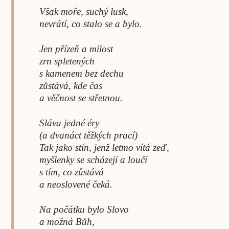
Však moře, suchý lusk,
nevrátí, co stalo se a bylo.
Jen přízeň a milost
zrn spletených
s kamenem bez dechu
zůstává, kde čas
a věčnost se střetnou.
Sláva jedné éry
(a dvanáct těžkých prací)
Tak jako stín, jenž letmo vítá zeď,
myšlenky se scházejí a loučí
s tím, co zůstává
a neoslovené čeká.
Na počátku bylo Slovo
a možná Bůh,