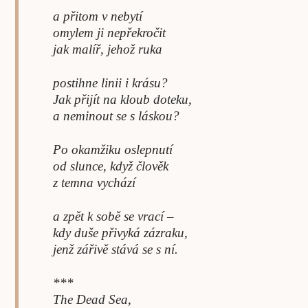
a přitom v nebytí
omylem ji nepřekročit
jak malíř, jehož ruka
postihne linii i krásu?
Jak přijít na kloub doteku,
a neminout se s láskou?
Po okamžiku oslepnutí
od slunce, když člověk
z temna vychází
a zpět k sobě se vrací –
kdy duše přivyká zázraku,
jenž zářivě stává se s ní.
***
The Dead Sea,