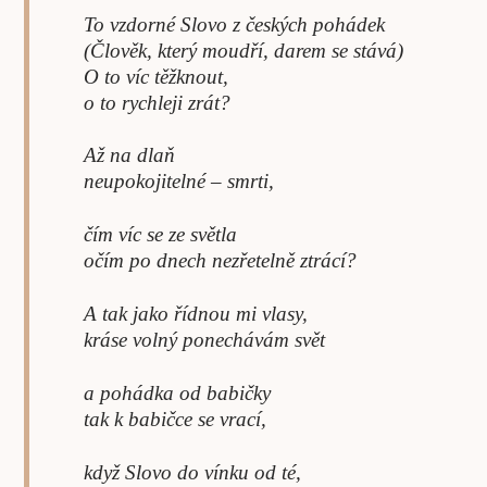
To vzdorné Slovo z českých pohádek
(Člověk, který moudří, darem se stává)
O to víc těžknout,
o to rychleji zrát?
Až na dlaň
neupokojitelné – smrti,
čím víc se ze světla
očím po dnech nezřetelně ztrácí?
A tak jako řídnou mi vlasy,
kráse volný ponechávám svět
a pohádka od babičky
tak k babičce se vrací,
když Slovo do vínku od té,