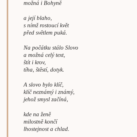
možná i Bohyně
a její blaho,
s nímž rostoucí květ
před světlem puká.
Na počátku stálo Slovo
a možná celý text,
štít i krov,
tíha, štěstí, dotyk.
A slovo bylo klíč,
klíč neznámý i známý,
jehož smysl začíná,
kde na ženě
milostně končí
lhostejnost a chlad.