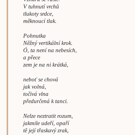
V tuhnutí vrchů
tlukoty srdce,
měknoucí tlak.
Pohnutka
Něžný vertikální krok.
Ó, ta není na nebesích,
a přece
zem je na ni krátká,
neboť se chová
jak volná,
točivá vlna
předurčená k tanci.
Nelze neztratit rozum,
jakmile udeří, opaří
tě její třaskavý zrak,