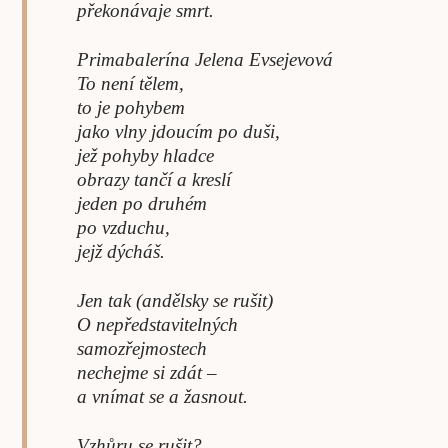
překonávaje smrt.
Primabalerína Jelena Evsejevová
To není tělem,
to je pohybem
jako vlny jdoucím po duši,
jež pohyby hladce
obrazy tančí a kreslí
jeden po druhém
po vzduchu,
jejž dýcháš.
Jen tak (andělsky se rušit)
O nepředstavitelných
samozřejmostech
nechejme si zdát –
a vnímat se a žasnout.
Vzhůru se rušit?