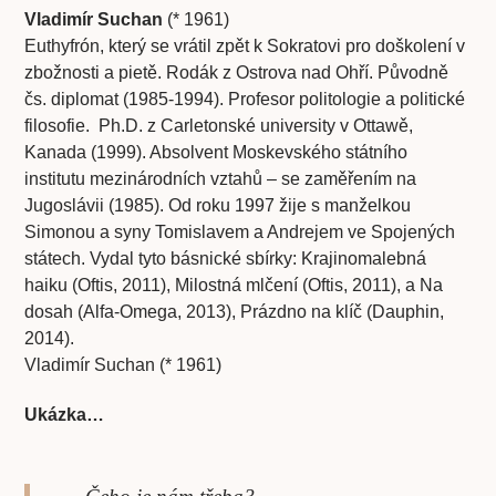
Vladimír Suchan
(* 1961)
Euthyfrón, který se vrátil zpět k Sokratovi pro doškolení v
zbožnosti a pietě. Rodák z Ostrova nad Ohří. Původně
čs. diplomat (1985-1994). Profesor politologie a politické
filosofie. Ph.D. z Carletonské university v Ottawě,
Kanada (1999). Absolvent Moskevského státního
institutu mezinárodních vztahů – se zaměřením na
Jugoslávii (1985). Od roku 1997 žije s manželkou
Simonou a syny Tomislavem a Andrejem ve Spojených
státech. Vydal tyto básnické sbírky: Krajinomalebná
haiku (Oftis, 2011), Milostná mlčení (Oftis, 2011), a Na
dosah (Alfa-Omega, 2013), Prázdno na klíč (Dauphin,
2014).
Vladimír Suchan (* 1961)
Ukázka…