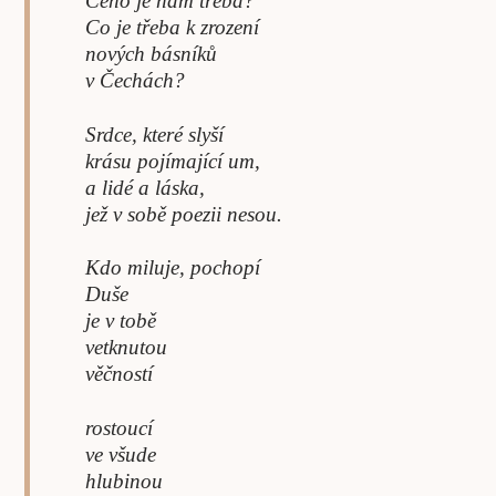
Čeho je nám třeba?
Co je třeba k zrození
nových básníků
v Čechách?
Srdce, které slyší
krásu pojímající um,
a lidé a láska,
jež v sobě poezii nesou.
Kdo miluje, pochopí
Duše
je v tobě
vetknutou
věčností
rostoucí
ve všude
hlubinou