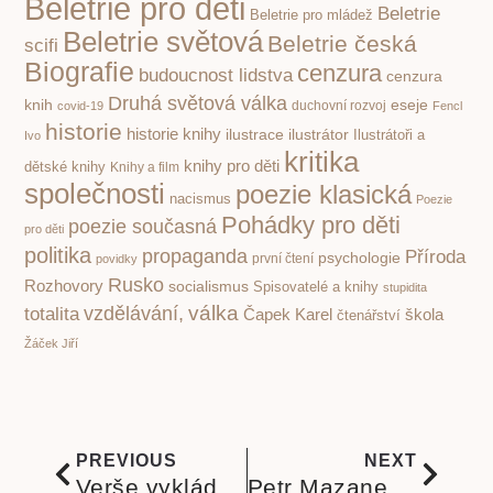
Beletrie pro děti
Beletrie
Beletrie pro mládež
Beletrie světová
Beletrie česká
scifi
Biografie
cenzura
budoucnost lidstva
cenzura
Druhá světová válka
knih
eseje
covid-19
duchovní rozvoj
Fencl
historie
historie knihy
ilustrace
ilustrátor
Ilustrátoři a
Ivo
kritika
knihy pro děti
dětské knihy
Knihy a film
společnosti
poezie klasická
nacismus
Poezie
Pohádky pro děti
poezie současná
pro děti
politika
propaganda
Příroda
psychologie
první čtení
povidky
Rusko
Rozhovory
socialismus
Spisovatelé a knihy
stupidita
válka
vzdělávání,
totalita
Čapek Karel
škola
čtenářství
Žáček Jiří
PREVIOUS
NEXT
Verše vykládané ebenem Ivana Fontany
Petr Mazanec. Kdo v zlaté struny zahrát zná. Básně prodchnuté vírou, venkovem, moudrostí