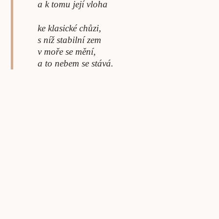
a k tomu její vloha
ke klasické chůzi,
s níž stabilní zem
v moře se mění,
a to nebem se stává.